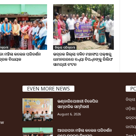
ିକ୍ରମା
ଜିଲ୍ଲା ପରିକ୍ରମା
 ମହିଳା କଲେଜ ପରିଦର୍ଶନ
ଭଦ୍ରକ ଜିଲ୍ଲା ଦଳିତ ମହାସଂଘ ପକ୍ଷରୁ
୍ରକ ବିଧାୟକ
ଧାମନଗରରେ ବନ୍ୟା ବିପନ୍ନଙ୍କୁ ରିଲିଫ
ସାମଗ୍ରୀ ବଂଟନ
EVEN MORE NEWS
P
ଜିଲ୍ଲ
ଭଣ୍ଡାରିପୋଖରୀ ବିଜେପିର
ସାମ୍ବାଦିକ ସମ୍ମିଳନୀ
ଓଡ଼ିଶା
August 6, 2026
ଭଦ୍ର
ew
ଜାତୀ
ଆଗରପଡା ମହିଳା କଲେଜ ପରିଦର୍ଶନ
କଲେ ଭଦ୍ରକ ବିଧାୟକ
Top 