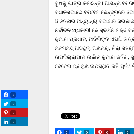
ବୁଥକୁ ଯାତ୍ରା କରିଛନ୍ତି। ଆସନ୍ତା ୧
ବିଧାନସଭାରେ ୧୧୪୧ଟି କେନ୍ଦ୍ରରେ ଭୋଟ
ଓ ୫ହଜାର ଅନ୍ୟାନ୍ୟ ବିଭାଗର ସରକାରୀ କ
ନିର୍ବାଚନ ଅଧିକାରୀ କେ.ସୂଦର୍ଶନ ଚକ୍ରବର୍
କୁମାର ପ୍ରଧାନ, ଅତିରିକ୍ତ ଏସପି ଉତ୍
ମହମ୍ମଦ୍ ଅବଦୁଲ୍ ଅଖତାର୍, ଜିଲା ସହରା
ଉପଜିଲ୍ଲାପାଳ ଲଲିତ କୁମାର କହଁର, ସ
ବେହେରା ପ୍ରମୁଖ ଉପସ୍ଥିତ ରହି ପୁଲିଂ 
0
0
0
0
0
0
0
0