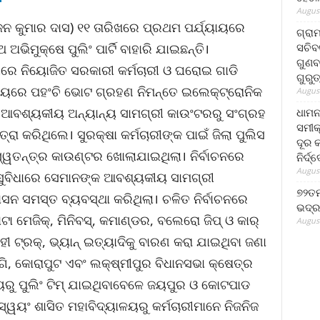
August
ନ କୁମାର ଦାସ) ୧୧ ତାରିଖରେ ପ୍ରଥମ ପର୍ଯ୍ୟାୟରେ
ଗ୍ରା
ସଚିବ
ଅଭିମୁକ୍ଷେ ପୁଲିଂ ପାର୍ଟି ବାହାରି ଯାଇଛନ୍ତି।
ଗୁଣବ
୍ଯ୍ୟରେ ନିୟୋଜିତ ସରକାରୀ କର୍ମଚାରୀ ଓ ଘରୋଇ ଗାଡି
ଗୁରୁ
ଳୟରେ ପହଂଚି ଭୋଟ ଗ୍ରହଣ ନିମନ୍ତେ ଇଲେକ୍ଟ୍ରୋନିକ
August
େତ ଆବଶ୍ୟକୀୟ ଅନ୍ୟାନ୍ୟ ସାମଗ୍ରୀ କାଉଂଟରରୁ ସଂଗ୍ରହ
ଧାମନ
ସମୀକ
୍ରା କରିଥିଲେ। ସୁରକ୍ଷା କର୍ମଚାରୀଙ୍କ ପାଇଁ ଜିଲା ପୁଲିସ
ଦୂର କ
ୱତନ୍ତ୍ର କାଉଣ୍ଟର ଖୋଲାଯାଇଥିଲା। ନିର୍ବାଚନରେ
ନିର୍ଦ୍
August
 ସୁବିଧାରେ ସେମାନଙ୍କ ଆବଶ୍ୟକୀୟ ସାମଗ୍ରୀ
୭୨ତମ
ାସନ ସମସ୍ତ ବ୍ୟବସ୍ଥା କରିଥିଲା। ଚଳିତ ନିର୍ବାଚନରେ
ଭଦ୍ର
ାଟା ମେଜିକ୍, ମିନିବସ୍, କମାଣ୍ଡର, ବଲେରୋ ଜିପ୍ ଓ କାର୍
August
 ଟ୍ରକ୍, ଭ୍ୟାନ୍ ଇତ୍ୟାଦିକୁ ବାରଣ କରା ଯାଇଥିବା ଜଣା
ି, କୋରାପୁଟ ଏବଂ ଲକ୍ଷ୍ମୀପୁର ବିଧାନସଭା କ୍ଷେତ୍ର
ୟରୁ ପୁଲିଂ ଟିମ୍ ଯାଇଥିବାବେଳେ ଜୟପୁର ଓ କୋଟପାଡ
ୱୟଂ ଶାସିତ ମହାବିଦ୍ୟାଳୟରୁ କର୍ମଚାରୀମାନେ ନିଜନିଜ