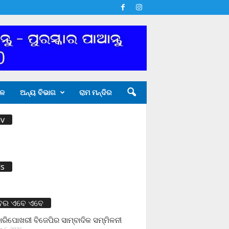
ଳ
ଅନ୍ୟ ବିଭାଗ
ରାମ ମନ୍ଦିର
v
s
ବର ଏବେ ଏବେ
ାରିପୋଖରୀ ବିଜେପିର ସାମ୍ବାଦିକ ସମ୍ମିଳନୀ