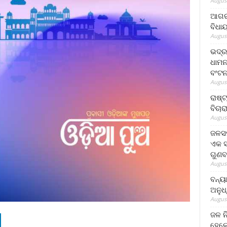
August
ଆଗରପ
ବିଧା
August
ଭଦ୍ର
ଧାମନ
ବଂଟ
August
ରାଷ୍
ବିଚାର
August
ଜଳସମ
ଏକ ସପ
ଗୁଣବ
August
ବନ୍ୟ
ଅନୁଧ
August
ଜଳ ନ
ହେଲେ