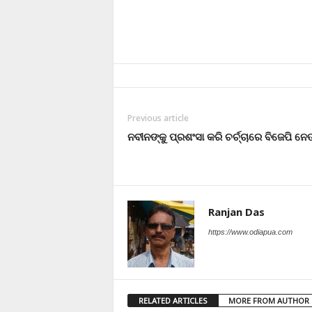
Previous article
ନବୀନଙ୍କୁ ପ୍ରଶଂସା କରି ଚର୍ଚ୍ଚାରେ ବିଜେପି ନେତ
Ranjan Das
https://www.odiapua.com
RELATED ARTICLES
MORE FROM AUTHOR