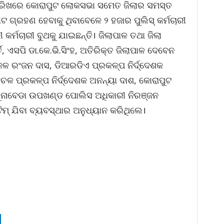
୧ ତାରିଖରେ କୋରାପୁଟ ଲୋକସଭା ସମେତ ଜିଲାର ସମସ୍ତ
 ଗ୍ରହଣ ହେବାକୁ ଥିବାବେଳେ ୨ ହଜାର ପୁଲିସ୍ କର୍ମଚାରୀ
ର୍ମଚାରୀ ବୁଥକୁ ଯାଇଛନ୍ତି। ଜିଲାପାଳ ତଥା ଜିଲା
ତି, ଏସପି ଡା.କେ.ଭି.ସିଂହ, ଅତିରିକ୍ତ ଜିଲାପାଳ ଦେବେନ
କଳ ରଂଜନ ଦାସ, ଡିଆରଡିଏ ପ୍ରକଳ୍ପ ନିର୍ଦ୍ଦେଶକ
ଂଚଳ ପ୍ରକଳ୍ପ ନିର୍ଦ୍ଦେଶକ ଅନନ୍ୟା ଦାଶ, କୋରାପୁଟ
ୁନାବେଡା ଉପଖଣ୍ଡ ପୋଲିସ ଅଧିକାରୀ ନିରଞ୍ଜନ
ଟିମ୍ ଯିବା ବ୍ୟବସ୍ଥାର ଅନୁଧ୍ୟାନ କରିଥିଲେ।