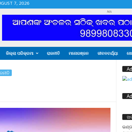
UGUST 7, 2026
Ads
ଜିଲ୍ଲା ପରିକ୍ରମା
ରାଜନୀତି
ମନୋରଞ୍ଜନ
ଜୀବନଚର୍ଯ୍ୟା
ଖେ
Ad
ଜନୀତି
Ad
ଖ
ଭଣ୍ଡ