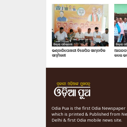
ଜିଲ୍ଲା ପରିକ୍ରମା
ଜିଲ୍ଲା ପର
ଭଣ୍ଡାରିପୋଖରୀ ବିଜେପିର ସାମ୍ବାଦିକ
ଆଗରପଡା
ସମ୍ମିଳନୀ
କଲେ ଭଦ
Odia Pua is the first Odia Newspaper
which is printed & Published from N
Delhi & first Odia mobile news site.