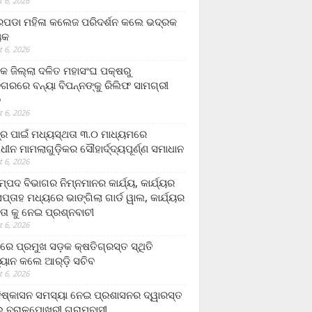
 6, 2026
ଡା ମହିଳା କଲେଜ ପରିଦର୍ଶନ କଲେ ଭଦ୍ରକ
ୟକ
 6, 2026
କ ଜିଲ୍ଲା ଦଳିତ ମହାସଂଘ ପକ୍ଷରୁ
ଗରରେ ବନ୍ୟା ବିପନ୍ନଙ୍କୁ ରିଲିଫ ସାମଗ୍ରୀ
ନ
 6, 2026
ଟ୍ର ପାଇଁ ମଧ୍ୟସ୍ଥତା ୩.୦ ମାଧ୍ୟମରେ
ାଧୀନ ମାମଲାଗୁଡ଼ିକର ସୌହାର୍ଦ୍ଦ୍ୟପୂର୍ଣ୍ଣ ସମାଧାନ
 6, 2026
୍ପଦ ବିଭାଗର ନିମ୍ନମାନର କାର୍ଯ୍ୟ, କାର୍ଯ୍ୟର
୍ତାହ ମଧ୍ୟରେ ଭାଙ୍ଗିଲା ଗାର୍ଡ ୱାଲ, କାର୍ଯ୍ୟର
ତା କୁ ନେଇ ପ୍ରଶ୍ନବାଚୀ
 6, 2026
ାରେ ପ୍ରମୁଖ ସଡ଼କ କ୍ଷତିଗ୍ରସ୍ତ ସ୍ଥିତି
୍ୟାନ କଲେ ଆର୍‌ଡ଼ି ସଚିବ
 6, 2026
ିଷ୍କାସନ ସମସ୍ୟା ନେଇ ପ୍ରଶାସନର ଦ୍ୱାରସ୍ତ
 ବରାଳପୋଖରୀ ଗ୍ରାମବାସୀ