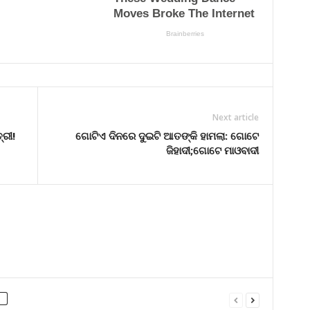
Next article
୍ରୀ!
ଗୋଟିଏ ଦିନରେ ଦୁଇଟି ଆତଙ୍କି ହାମଲା: ଗୋଟେ
ଜିହାଦୀ;ଗୋଟେ ମାଓବାଦୀ