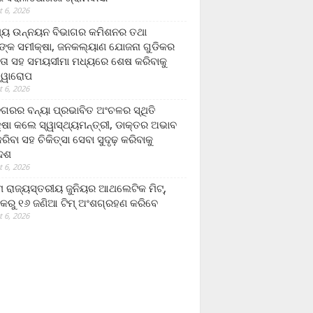
 6, 2026
ମ୍ୟ ଉନ୍ନୟନ ବିଭାଗର କମିଶନର ତଥା
ଙ୍କ ସମୀକ୍ଷା, ଜନକଲ୍ୟାଣ ଯୋଜନା ଗୁଡିକର
ତା ସହ ସମୟସୀମା ମଧ୍ୟରେ ଶେଷ କରିବାକୁ
ତ୍ୱାରୋପ
 6, 2026
ଗରର ବନ୍ୟା ପ୍ରଭାବିତ ଅଂଚଳର ସ୍ଥିତି
୍ଷା କଲେ ସ୍ୱାସ୍ଥ୍ୟମନ୍ତ୍ରୀ, ଡାକ୍ତର ଅଭାବ
ରିବା ସହ ଚିକିତ୍ସା ସେବା ସୁଦୃଢ଼ କରିବାକୁ
ଦେଶ
 6, 2026
 ରାଜ୍ୟସ୍ତରୀୟ ଜୁନିୟର ଆଥଲେଟିକ ମିଟ୍‌,
କରୁ ୧୬ ଜଣିଆ ଟିମ୍ ଅଂଶଗ୍ରହଣ କରିବେ
 6, 2026