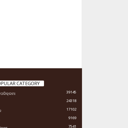
OPULAR CATEGORY
39145
ା ପରିକ୍ରମା
24318
17102
କ
9169
ୟ
7541
News