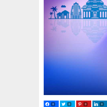
0
0
0
0