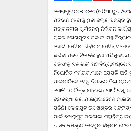
କୋରାପୁଟ;୦୯-୦୪-୧୯(ଓଡିଆ ପୁଅ /ରଂଜ
ମତଦାନ ହେବାକୁ ଥିବା ଜିଲାର ସମସ୍ତ ବୁଥ 
ମଙ୍ଗଳବାର ପୂର୍ବାହ୍ନରୁ ନିର୍ବାଚନ କାର
ଚାଳକ କୋରାପୁଟ ସରକାରୀ ମହାବିଦ୍ୟା
ଭୋଟିଂ ମେସିନ, ଭିବିପାଟ୍ ମେସିନ୍ ସମ
କରିବା ପରେ ନିଜ ନିଜ ବୁଥ୍ ଅଭିମୁଖେ ଯାତ
ତରଫରୁ ସରକାରୀ ମହାବିଦ୍ୟାଳୟରେ ସ୍
ନିୟୋଜିତ କର୍ମଚାରୀମାନେ ଯେପରି ଅତି
ପାଇପାରିବେ ସେଥି ନିମନ୍ତେ ଜିଲା ପ୍ରଶ
ପୋଲିଂ ପାର୍ଟିଙ୍କ ଯାତାୟତ ପାଇଁ ବସ୍, ଟ
ବ୍ୟବସ୍ଥା କରା ଯାଇଥିବାବେଳେ ମାଲବାହୀ
ପଡିଛି। କୋରାପୁଟ ଉପଖଣ୍ଡର ପଟ୍ଟାଙ୍ଗ
ପାଇଁ କୋରାପୁଟ ସରକାରୀ ମହାବିଦ୍ୟାଳ
ଆସନ ନିମନ୍ତେ ଜୟପୁର ବିକ୍ରମ ଦେବ ସ୍