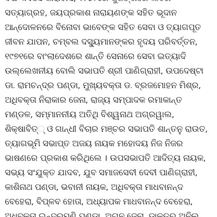
ସତ୍ୟାଗ୍ରହ, ଜୟପ୍ରକାଶ ନାରାୟଣଙ୍କ ସହିତ ଭୂଦାନ
ଆନ୍ଦୋଳନରେ ବିନୋବା ଭାବେଙ୍କ ସହିତ ସେବା ଓ ତ୍ୟାଗପୂତ
ଜୀବନ ଯାପନ, ଚମ୍ବଲ ଦସ୍ୟୁମାନଙ୍କର ହୃଦୟ ପରିବର୍ତ୍ତନ,
୧୯୭୧ରେ ବାଂଲାଦେଶରେ ଶାନ୍ତି ସେନାରେ ସେବା ଇତ୍ୟାଦି
ଉଲ୍ଲେଖନୀୟ ବୋଲି ସଭାପତି ଶ୍ରୀ ପାଣିଗ୍ରାହୀ, ଉପଦେଷ୍ଟା
ଡା. ରାମଚନ୍ଦ୍ର ପଣ୍ଡା, ମୁଖ୍ୟବକ୍ତା ଡ. ବ୍ରଜମୋହନ ମିଶ୍ର,
ଅଧିବକ୍ତା ନିରାକାର ଜେନା, ରାଜ୍ୟ ସମ୍ପାଦକ ରମାକାନ୍ତ
ମଣ୍ଡଳ, ସମ୍ମାନନୀୟ ଅତିଥି ବିଶ୍ୱନାଥ ଅଗ୍ରୱାଲ,
ଶିକ୍ଷାବିତ୍‌୍ ଓ ଗାନ୍ଧୀ ବିଚାର ମଞ୍ଚର ସଭାପତି ଶାନ୍ତନୁ ରାଉତ,
ତ୍ୟାଗଭୂମି ସଭାପ୍ତ ଅଜୟ ନାୟକ ମହୋଦୟ ନିଜ ନିଜର
ଭାଷଣରେ ପ୍ରକାଶ କରିଥିଲେ । ଉପସଭାପତି ଆଦିତ୍ୟ ନାୟକ,
ସଭ୍ୟ ସଂଯୁକ୍ତ ଯାଦବ, ଯୁବ ସମାଜସେବୀ ଦେବୀ ପାଣିଗ୍ରାହୀ,
କାଶିନାଥ ପଣ୍ଡା, ଭବାନୀ ନାୟକ, ଅଧିବକ୍ତା ମାଧବାନନ୍ଦ
ବେହେରା, ବିପ୍ଳବ ହୋତା, ଅଧ୍ୟାପକ ମାଧବାନନ୍ଦ ବେହେରା,
ଅଧିବକ୍ତା ଇନ୍ଦ୍ରମଣି ପଣ୍ଡା, ଅଗନ ଜେନା, ଡାକ୍ତର ଅନିଲ