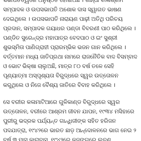
ସମ୍ପାଦକ ଓ ଉପସଭାପତି ଅଶୋକ ଦାସ ସ୍ୱାଗତ ଭାଷଣ
ଦେଇଥିଲେ । ଉପସଭାପତି ନାରାୟଣ ପାଢ଼ୀ ଅତିଥି ପରିଚୟ
ପ୍ରଦାନ, ସମ୍ପାଦକ ଗୟାଧର ପଣ୍ଡା ବିବରଣୀ ପାଠ କରିଥିଲେ ।
ପଣ୍ଡିତ ସୁରେନ୍ଦ୍ର ମହାପାତ୍ର ବେଦପାଠ ଓ ଇଂ ସୁଶ୍ରୀ
ଶୁଭସ୍ମିତା ପାଣିଗ୍ରାହୀ ପ୍ରାରମ୍ଭିକ ଭଜନ ଗାନ କରିଥିଲେ ।
ବର୍ତ୍ତମାନ ମଧ୍ୟ ଜାତିପ୍ରଥା ନାମରେ ରାଜନୈତିକ ବାଦ ବିସମ୍ବାଦ
ଓ ଭୋଟ ଭିକ୍ଷା ଚାଲୁଅଛି, ମାତ୍ର ୮୦ ବର୍ଷ ତଳେ ସେହି
ପୂଣ୍ୟାତ୍ମା ଅସ୍ପୃଶ୍ୟତା ବିରୁଦ୍ଧରେ ସ୍ୱର ଉତ୍ତୋଳନ
କରୁଥିଲେ ଓ ନିଜେ ବୈଶ୍ୟ ଜାତିରେ ବିବାହ କରିଥିଲେ ।
ସେ ବରୀର କଳାମାଟିଆରେ ଗୁଳିକାଣ୍ଡ ବିରୁଦ୍ଧରେ ସ୍ୱର
ଉତ୍ତୋଳନ, ବରୀରେ ଆଶ୍ରମ ଜୀବନ ଯାପନ, ୧୯୩୪ ମସିହାରେ
ପୁରୀରୁ ଭଦ୍ରକ ପର୍ଯ୍ୟନ୍ତ ଗାନ୍ଧିଜୀଙ୍କ ସହିତ ହରିଜନ
ପଦଯାତ୍ରା, ୧୯୪୨ରେ ଭାରତ ଛାଡ଼ ଆନ୍ଦୋଳନରେ ଭାଗ ନେଇ ୨
ବର୍ଷ ୩ ମାସ କାରାବାସ, ୧୯୪୨ରେ କୁଜଙ୍ଗରେ ଲବଣ