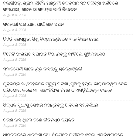
ବଳାଜୀପଡ଼ା ଗ୍ରାମ କୀର୍ତନ ମଣ୍ଡଳୀ ରକ୍ତଦାନ ସହ ଚିକିତ୍ସା ଖର୍ଚ୍ଚରେ
ସହଯୋଗ, ସରକାରୀ ସହାୟତା ପାଇଁ ନିବେଦନ
August 8, 2026
ସରକାରୀ ଘର ଯାହା ପାଇଁ ସାତ ସପନ
August 8, 2026
ତିହିଡି଼ ସରସ୍ୱତୀ ଶିଶୁ ବିଦ୍ୟାମନ୍ଦିରରେ ଜ୍ଞାନ ବିଜ୍ଞାନ ମେଳା
August 8, 2026
ବିଜେଡି ପଂଚାୟତ ସଭାପତି ବିପନ୍ନଙ୍କୁ ବାଂଟିଲେ ଶୁଖିଲାଖାଦ୍ୟ
August 8, 2026
ସମାଜସେବୀ ଜ୍ଞାନେନ୍ଦ୍ର ଦାସଙ୍କୁ ଶ୍ରଦ୍ଧାଞ୍ଜଳୀ
August 8, 2026
ଯୁବକଙ୍କ ସନ୍ଦେହଜନକ ମୃତ୍ୟୁ ଘଟଣା ,ପୁଅକୁ ହତ୍ୟା କାରାଯାଇଥିବା ନେଇ
ଅଭିଯୋଗ କଲେ ମା, ସାଇଂଟିଫିକ ଟିମର ଓ ଏସଡ଼ିପିଓଙ୍କ ତଦନ୍ତ
August 8, 2026
ଶିକ୍ଷକ ସୁଧାଂଶୁ ଶେଖର ମହାନ୍ତିଙ୍କୁ ଅବସର ସମ୍ବର୍ଦ୍ଧନା
August 8, 2026
ଚରଣ ଦାସ ଥିଲେ ଜଣେ ନୀତିନିଷ୍ଠ ବ୍ୟକ୍ତି
August 8, 2026
ଧାମନଗରରେ ଧାନକିଣା ନୂଆ ନିୟମରେ ଚାଷୀଙ୍କୁ ଝଟ୍‌କା,ଏଗ୍ରିଷ୍ଟାକ୍‌ରେ