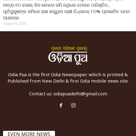
ମାତ୍ର ୧୦ ହଜାର; ନିଜ ନାମରେ ଜମି ନଥିଲେ ଟୋକନ ଅନିଶ୍ଚିତ,
ପୂର୍ବପୁରୁଷଙ୍କ ଜମିରେ ଚାଷ କରୁଥିବା ଚାଷୀ ଚିନ୍ତାରେ; ୮୦% ପ୍ରଭାବିତ ହେବା
ଆଶଙ୍କା
August 8, 2026
Odia Pua is the first Odia Newspaper which is printed &
Published from New Delhi & first Odia mobile news site.
Contact us:
odiapuadelhi@gmail.com
EVEN MORE NEWS