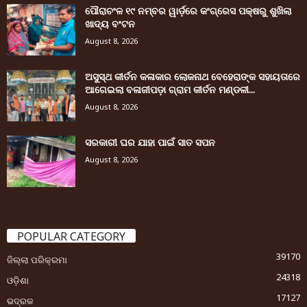
ପୌରାଚଂଳ ୧୯ ନମ୍ବର ୱାର୍ଡ଼ରେ କଂଗ୍ରେସ ପକ୍ଷରୁ ଶୁଖିଲା
ଖାଦ୍ୟ ବଂଟନ
August 8, 2026
ଅସୁସ୍ଥ କୀର୍ତନ କଳାକାର ଲୋକନାଥ ବେହେରାଙ୍କ ସହାୟତାରେ
ଆଗେଇଲା ବଳାଜୀପଡ଼ା ଗ୍ରାମ କୀର୍ତନ ମଣ୍ଡଳୀ...
August 8, 2026
ସରକାରୀ ଘର ଯାହା ପାଇଁ ସାତ ସପନ
August 8, 2026
POPULAR CATEGORY
39170
ଜିଲ୍ଲା ପରିକ୍ରମା
24318
ଓଡ଼ିଶା
17127
ଭଦ୍ରକ