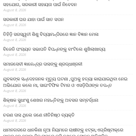
ସହଯୋଗ, ସରକାରୀ ସହାୟତା ପାଇଁ ନିବେଦନ
August 8, 2026
ସରକାରୀ ଘର ଯାହା ପାଇଁ ସାତ ସପନ
August 8, 2026
ତିହିଡି଼ ସରସ୍ୱତୀ ଶିଶୁ ବିଦ୍ୟାମନ୍ଦିରରେ ଜ୍ଞାନ ବିଜ୍ଞାନ ମେଳା
August 8, 2026
ବିଜେଡି ପଂଚାୟତ ସଭାପତି ବିପନ୍ନଙ୍କୁ ବାଂଟିଲେ ଶୁଖିଲାଖାଦ୍ୟ
August 8, 2026
ସମାଜସେବୀ ଜ୍ଞାନେନ୍ଦ୍ର ଦାସଙ୍କୁ ଶ୍ରଦ୍ଧାଞ୍ଜଳୀ
August 8, 2026
ଯୁବକଙ୍କ ସନ୍ଦେହଜନକ ମୃତ୍ୟୁ ଘଟଣା ,ପୁଅକୁ ହତ୍ୟା କାରାଯାଇଥିବା ନେଇ
ଅଭିଯୋଗ କଲେ ମା, ସାଇଂଟିଫିକ ଟିମର ଓ ଏସଡ଼ିପିଓଙ୍କ ତଦନ୍ତ
August 8, 2026
ଶିକ୍ଷକ ସୁଧାଂଶୁ ଶେଖର ମହାନ୍ତିଙ୍କୁ ଅବସର ସମ୍ବର୍ଦ୍ଧନା
August 8, 2026
ଚରଣ ଦାସ ଥିଲେ ଜଣେ ନୀତିନିଷ୍ଠ ବ୍ୟକ୍ତି
August 8, 2026
ଧାମନଗରରେ ଧାନକିଣା ନୂଆ ନିୟମରେ ଚାଷୀଙ୍କୁ ଝଟ୍‌କା,ଏଗ୍ରିଷ୍ଟାକ୍‌ରେ