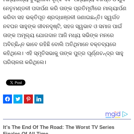
ନେତୃମଣ୍ଡଳୀ ପଦାର୍ପଣ କରି ତାଙ୍କ ପ୍ରତିମୂର୍ତୀରେ ମାଲ୍ୟାର୍ପଣ
କରିବା ସହ ଭକ୍ତିପୂତ ଶ୍ରଦ୍ଧାଞ୍ଜଳୀ ଜଣାଇଛନ୍ତି। ସ୍ୱର୍ଗତ
ନବଘନ ସାହୁଙ୍କ ଜୀବନଦୃଷ୍ଟି, ସହଜ ସ୍ୱଭାବ ଓ ସମାଜ ପାଇଁ
ତାଙ୍କ ଅମୂଲ୍ୟ ଯୋଗଦାନ ଆଜି ମଧ୍ୟ ସଭିଙ୍କ ମନରେ
ଅବିଚ୍ଛିନ୍ନ ଭାବେ ରହିଛି ବୋଲି ଅତିଥିମାନେ ବକ୍ତବ୍ୟରେ
କହିଥିଲେ। ଏହି ସ୍ମୃତିସଭାକୁ ତାଙ୍କ ପୁତ୍ର ପୂର୍ଣ୍ଣଚନ୍ଦ୍ର ସାହୁ
ପରିଚାଳନା କରିଥିଲେ।