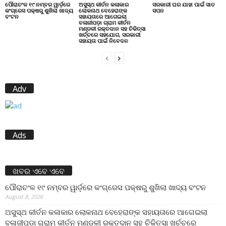
ପୌରାଚଂଳ ୧୯ ନମ୍ବର ୱାର୍ଡ଼ରେ
ଅସୁସ୍ଥ କୀର୍ତନ କଳାକାର
ସରକାରୀ ଘର ଯାହା ପାଇଁ ସାତ
କଂଗ୍ରେସ ପକ୍ଷରୁ ଶୁଖିଲା ଖାଦ୍ୟ
ଲୋକନାଥ ବେହେରାଙ୍କ
ସପନ
ବଂଟନ
ସହାୟତାରେ ଆଗେଇଲା
ବଳାଜୀପଡ଼ା ଗ୍ରାମ କୀର୍ତନ
ମଣ୍ଡଳୀ ରକ୍ତଦାନ ସହ ଚିକିତ୍ସା
ଖର୍ଚ୍ଚରେ ସହଯୋଗ, ସରକାରୀ
ସହାୟତା ପାଇଁ ନିବେଦନ
Adv
Ads
ଖବର ଏବେ ଏବେ
ପୌରାଚଂଳ ୧୯ ନମ୍ବର ୱାର୍ଡ଼ରେ କଂଗ୍ରେସ ପକ୍ଷରୁ ଶୁଖିଲା ଖାଦ୍ୟ ବଂଟନ
August 8, 2026
ଅସୁସ୍ଥ କୀର୍ତନ କଳାକାର ଲୋକନାଥ ବେହେରାଙ୍କ ସହାୟତାରେ ଆଗେଇଲା
ବଳାଜୀପଡ଼ା ଗ୍ରାମ କୀର୍ତନ ମଣ୍ଡଳୀ ରକ୍ତଦାନ ସହ ଚିକିତ୍ସା ଖର୍ଚ୍ଚରେ