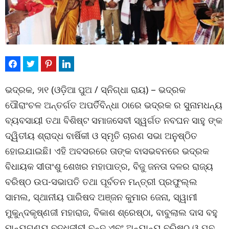
ଭଦ୍ରକ, ୨ା୧ (ଓଡ଼ିଆ ପୁଅ / ସ୍ନିଗ୍ଧା ରାୟ) – ଭଦ୍ରକ
ପୌରାଂଚଳ ଅନ୍ତର୍ଗତ ଅପର୍ତିବିନ୍ଧା ଠାରେ ଭଦ୍ରକ ର ସୁନାମଧନ୍ୟ
ବ୍ୟବସାୟୀ ତଥା ବିଶିଷ୍ଟ ସମାଜସେବୀ ସ୍ୱର୍ଗତ ନବଘନ ସାହୁ ଙ୍କ
ଦ୍ୱିତୀୟ ଶ୍ରାଦ୍ଧ ବାର୍ଷିକୀ ଓ ସ୍ମୃତି ଚାରଣ ସଭା ଅନୁଷ୍ଠିତ
ହୋଇଯାଇଛି। ଏହି ଅବସରରେ ତାଙ୍କ ବାସଭବନରେ ଭଦ୍ରକ
ବିଧାୟକ ସୀତାଂଶୁ ଶେଖର ମହାପାତ୍ର, ବିଜୁ ଜନତା ଦଳର ରାଜ୍ୟ
ବରିଷ୍ଠ ଉପ-ସଭାପତି ତଥା ପୂର୍ବତନ ମନ୍ତ୍ରୀ ପ୍ରଫୁଲ୍ଲ
ସାମଲ, ସ୍ଥାନୀୟ ପାରିଷଦ ଅଞ୍ଜନ କୁମାର ଜେନା, ସ୍ୱାମୀ
ମୁକୁନ୍ଦକୃଷ୍ଣଜୀ ମହାରାଜ, ବିକାଶ ଶ୍ରେଷ୍ଠା, ବାବୁଲାଲ ଦାସ ବହୁ
ମାନ୍ୟଗଣ୍ୟ ବୁଦ୍ଧିଜୀବୀ ବୃନ୍ଦ ଏବଂ ଅନ୍ୟାନ୍ୟ ବରିଷ୍ଠ ଓ ଯୁବ