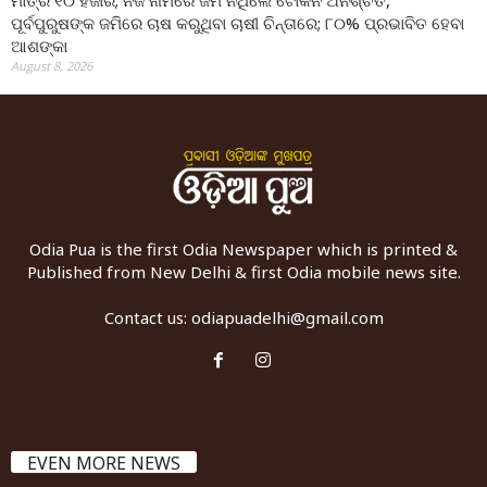
ମାତ୍ର ୧୦ ହଜାର; ନିଜ ନାମରେ ଜମି ନଥିଲେ ଟୋକନ ଅନିଶ୍ଚିତ,
ପୂର୍ବପୁରୁଷଙ୍କ ଜମିରେ ଚାଷ କରୁଥିବା ଚାଷୀ ଚିନ୍ତାରେ; ୮୦% ପ୍ରଭାବିତ ହେବା
ଆଶଙ୍କା
August 8, 2026
Odia Pua is the first Odia Newspaper which is printed &
Published from New Delhi & first Odia mobile news site.
Contact us:
odiapuadelhi@gmail.com
EVEN MORE NEWS