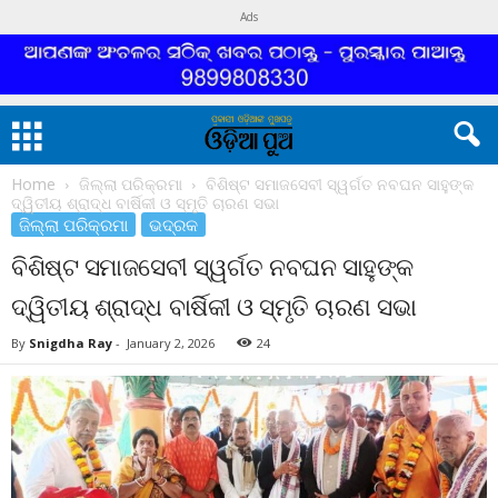
Ads
Home
ଜିଲ୍ଲା ପରିକ୍ରମା
ବିଶିଷ୍ଟ ସମାଜସେବୀ ସ୍ୱର୍ଗତ ନବଘନ ସାହୁଙ୍କ
ଦ୍ୱିତୀୟ ଶ୍ରାଦ୍ଧ ବାର୍ଷିକୀ ଓ ସ୍ମୃତି ଚାରଣ ସଭା
ଜିଲ୍ଲା ପରିକ୍ରମା
ଭଦ୍ରକ
ବିଶିଷ୍ଟ ସମାଜସେବୀ ସ୍ୱର୍ଗତ ନବଘନ ସାହୁଙ୍କ
ଦ୍ୱିତୀୟ ଶ୍ରାଦ୍ଧ ବାର୍ଷିକୀ ଓ ସ୍ମୃତି ଚାରଣ ସଭା
By
Snigdha Ray
-
January 2, 2026
24