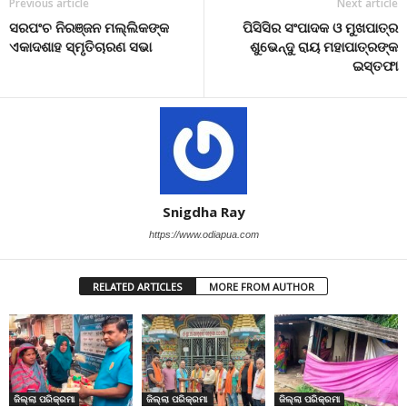
Previous article
Next article
ସରପଂଚ ନିରଞ୍ଜନ ମଲ୍ଲିକଙ୍କ
ପିସିସିର ସଂପାଦକ ଓ ମୁଖପାତ୍ର
ଏକାଦଶାହ ସ୍ମୃତିଚାରଣ ସଭା
ଶୁଭେନ୍ଦୁ ରାୟ ମହାପାତ୍ରଙ୍କ
ଇସ୍ତଫା
Snigdha Ray
https://www.odiapua.com
RELATED ARTICLES
MORE FROM AUTHOR
ଜିଲ୍ଲା ପରିକ୍ରମା
ଜିଲ୍ଲା ପରିକ୍ରମା
ଜିଲ୍ଲା ପରିକ୍ରମା