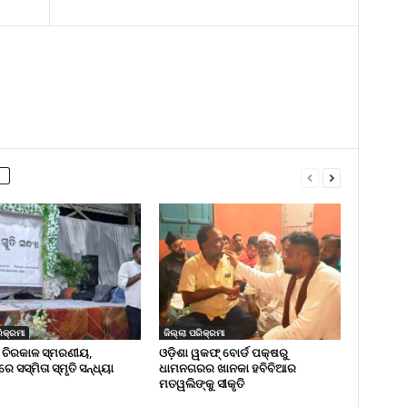
ିକ୍ରମା
ଜିଲ୍ଲା ପରିକ୍ରମା
 ଚିରକାଳ ସ୍ମରଣୀୟ,
ଓଡ଼ିଶା ୱକଫ୍ ବୋର୍ଡ ପକ୍ଷରୁ
ରେ ସସ୍ମିତା ସ୍ମୃତି ସନ୍ଧ୍ୟା
ଧାମନଗରର ଖାନକା ହବିବିଆର
ମତୱଲିଙ୍କୁ ସୀକୃତି