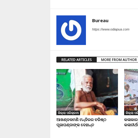
Bureau
https://www.odiapua.com
RELATED ARTICLES
MORE FROM AUTHOR
ଜିଲ୍ଲା ପରିକ୍ରମା
ଜିଲ୍ଲା ପର
ଆଖଣ୍ଡଳମଣି ମନ୍ଦିରର ବରିଷ୍ଠ
କଳାକାର
ପୂଜାପଣ୍ଡାଙ୍କ ଦେହାନ୍ତ
କଳାତୀର୍ଥ