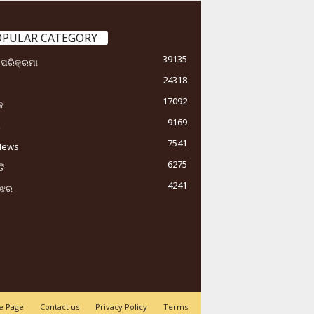
OPULAR CATEGORY
39135
ା ପରିକ୍ରମା
24318
17092
କ
9169
ୟ
7541
News
6275
ି
4241
ୁଝର
 Page
Contact us
Privacy Policy
Terms