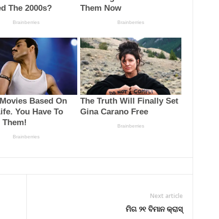
Next article
ମିଗ ୨୧ ବିମାନ କ୍ରାସ୍