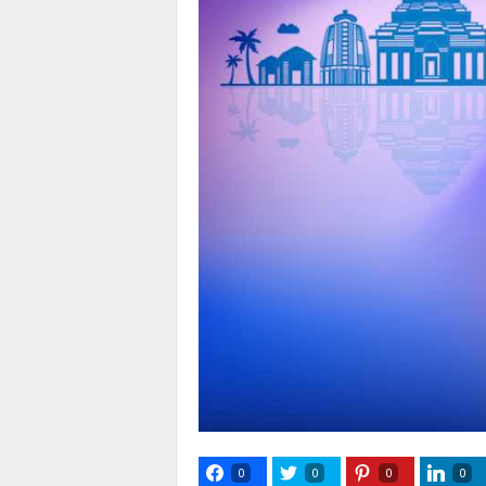
0
0
0
0