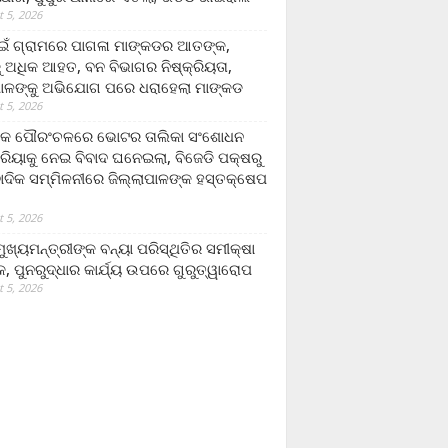
 5, 2026
ଁ ଗ୍ରାମରେ ପାଗଳା ମାଙ୍କଡର ଆତଙ୍କ,
 ଅଧିକ ଆହତ, ବନ ବିଭାଗର ନିଷ୍କ୍ରିୟତା,
ପାଳଙ୍କୁ ଅଭିଯୋଗ ପରେ ଧରାହେଲା ମାଙ୍କଡ
 5, 2026
ରକ ପୌରଂଚଳରେ ଭୋଟର ତାଲିକା ସଂଶୋଧନ
୍ରିୟାକୁ ନେଇ ବିବାଦ ଘନେଇଲା, ବିଜେଡି ପକ୍ଷରୁ
ବାଦିକ ସମ୍ମିଳନୀରେ ଜିଲ୍ଲାପାଳଙ୍କ ହସ୍ତକ୍ଷେପ
 5, 2026
ଖ୍ୟମନ୍ତ୍ରୀଙ୍କ ବନ୍ୟା ପରିସ୍ଥିତିର ସମୀକ୍ଷା
, ପୁନରୁଦ୍ଧାର କାର୍ଯ୍ୟ ଉପରେ ଗୁରୁତ୍ୱାରୋପ
 5, 2026