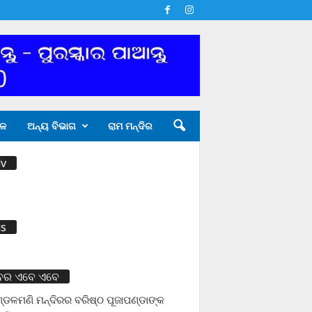
ଳ
ଅନ୍ୟ ବିଭାଗ
ରାମ ମନ୍ଦିର
v
s
ବର ଏବେ ଏବେ
ଡଳମଣି ମନ୍ଦିରର ବରିଷ୍ଠ ପୂଜାପଣ୍ଡାଙ୍କ