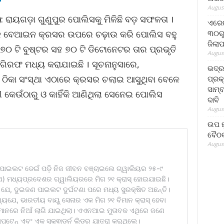
August
): ରାୟଗଡ଼ା ଗୁଣୁପୁର ପୋଲିସକୁ ମିଳିଛି ବଡ଼ ସଫଳତା ।
ଏରେଇ
୩୦ରୁ
କ ବେଆଇନ କ୍ରସର ଉପରେ ଚଢ଼ାଉ କରି ପୋଲିସ ବହୁ
ଜିଲା
୭୦ ଟି ବୁଷ୍ଟର ସହ ୭୦ ଟି ଡିଟୋନେଟର ତାର ପ୍ରଭୃତି
August
ଗିରଫ ମଧ୍ୟ କରାଯାଇଛି । ସୂଚନାନୁସାରେ,
ଭଦ୍
 ଠିକା ସଂସ୍ଥା ଏଠାରେ କ୍ରସର ଚଲାଇ ଆସୁଥିବା ବେଳେ
ପ୍ରକ
ସାମ୍
କେଉଁଠାରୁ ଓ କାହିଁକି ଆଣିଥିଲା ସେନେଇ ପୋଲିସ
ଦାବି
August
ଉପ ମୁ
ବୈଠକ
August