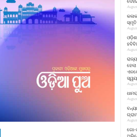
ଦେହା
August
କଳାକ
ସ୍ମୃତ
August
ଓଡ଼ିଶ
ହବିବ
August
ରାଜ୍
ହେଲା
ଏନଫୋ
ସ୍ୱୟ
August
ଧାମର
August
ବନ୍ୟ
ଗ୍ରା
August
ଗୋ-ଖ
ଅଭିଯ