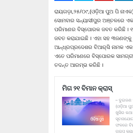
ରାୟଗଡ଼ା,୨୫/୦୯,(ଓଡ଼ିଆ ପୁଅ ପି ନାଏକ
ସୋମବାର ସନ୍ୟାସୀପୁର ଅଞ୍ଚଳରେ ଏ
ପରିମାଣର ବିସ୍ପୋରକ ଜବତ କରିଛି । ୧
ଜବତ କରାଯାଇଛି । ଏହା ସହ ୩ଜଣଙ୍କୁ 
ଆନ୍ଧ୍ରପ୍ରଦେଶର ବିଆର୍‌ସି ନାମକ ଏକ
ଏତେ ପରିମାଣରେ ବିସ୍ପୋରକ ସାମଗ୍ରୀ 
ତଦନ୍ତ ଆରମ୍ଭ କରିଛି ।