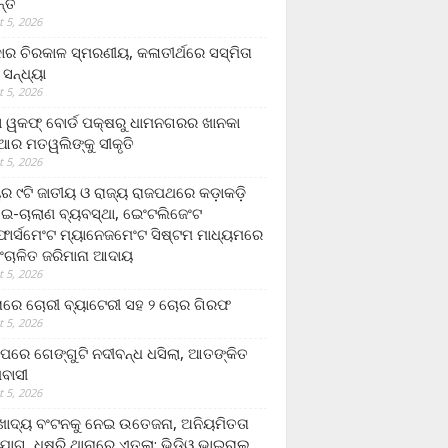
ନ୍ତ
 5, 2026
ାର ଚିରକାଳ ସ୍ମରଣୀୟ, କଳାତୀର୍ଥରେ ସସ୍ମିତା
ି ସନ୍ଧ୍ୟା
 5, 2026
ା ୱକଫ୍ ବୋର୍ଡ ପକ୍ଷରୁ ଧାମନଗରର ଖାନକା
ିଆର ମତୱଲିଙ୍କୁ ସୀକୃତି
 5, 2026
ୟର ୯ଟି ଜାତୀୟ ଓ ରାଜ୍ୟ ରାଜପଥରେ କଡ଼ାକଡ଼ି
 ଇ-ଚାଲାଣ ବ୍ୟବସ୍ଥା, ଇେଂଟଲିଜେଂଟ
ର୍ସମେଂଟ ମ୍ୟାନେଜମେଂଟ ସିଷ୍ଟମ ମାଧ୍ୟମରେ
ଂଚାଳିତ ଜରିମାନା ଆଦାୟ
 5, 2026
ାରେ ଚୋରୀ ବ୍ୟାଟେରୀ ସହ ୨ ଚୋର ଗିରଫ
 5, 2026
ାପରେ ଗେଙ୍ଗୁଟି ନଦୀବନ୍ଧ ଧସିଲା, ଆତଙ୍କିତ
ମବାସୀ
 5, 2026
ାଦ୍ୟ ବଂଟନକୁ ନେଇ ଉତେଜନା, ଅନିୟମିତତା
ୋଗ, ଧୁଷୁରି ଥାନାରେ ଏତଲା; ଭିଡିଓ ଭାଇରାଲ