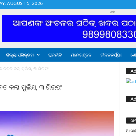
Y, AUGUST 5, 2026
Ads
ଜିଲ୍ଲା ପରିକ୍ରମା
ରାଜନୀତି
ମନୋରଞ୍ଜନ
ଜୀବନଚର୍ଯ୍ୟା
ଖେ
କ ଜବତ କଲା ପୁଲିସ, ୩ ଗିରଫ
Ad
ବତ କଲା ପୁଲିସ, ୩ ଗିରଫ
Ad
ଖ
ଆଖଣ୍