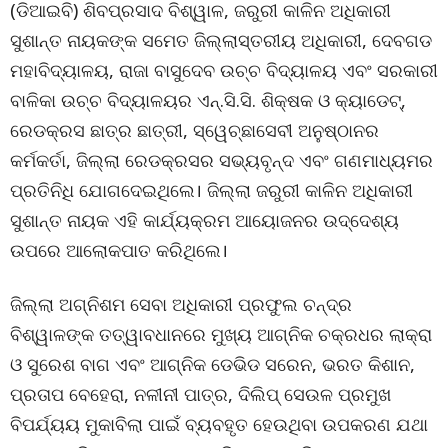
(ଡିଆଇବି) ଶିବପ୍ରସାଦ ବିଶ୍ୱାଳ, ଜରୁରୀ କାଳିନ ଅଧିକାରୀ
ସୁଶାନ୍ତ ନାୟକଙ୍କ ସମେତ ଜିଲ୍ଲାସ୍ତରୀୟ ଅଧିକାରୀ, ଦେବଗଡ
ମହାବିଦ୍ୟାଳୟ, ରାଜା ବାସୁଦେବ ଉଚ୍ଚ ବିଦ୍ୟାଳୟ ଏବଂ ସରକାରୀ
ବାଳିକା ଉଚ୍ଚ ବିଦ୍ୟାଳୟର ଏନ୍.ସି.ସି. ଶିକ୍ଷକ ଓ କ୍ୟାଡେଟ୍,
ରେଡକ୍ରସ ଛାତ୍ର ଛାତ୍ରୀ, ସ୍ୱେଚ୍ଛାସେବୀ ଅନୁଷ୍ଠାନର
କର୍ମକର୍ତା, ଜିଲ୍ଲା ରେଡକ୍ରସର ସଭ୍ୟବୃନ୍ଦ ଏବଂ ଗଣମାଧ୍ୟମର
ପ୍ରତିନିଧି ଯୋଗଦେଇଥିଲେ। ଜିଲ୍ଲା ଜରୁରୀ କାଳିନ ଅଧିକାରୀ
ସୁଶାନ୍ତ ନାୟକ ଏହି କାର୍ଯ୍ୟକ୍ରମ ଆୟୋଜନର ଉଦ୍ଦେଶ୍ୟ
ଉପରେ ଆଲୋକପାତ କରିଥିଲେ।
ଜିଲ୍ଲା ଅଗ୍ନିଶମ ସେବା ଅଧିକାରୀ ପ୍ରଫୁଲ ଚନ୍ଦ୍ର
ବିଶ୍ୱାଳଙ୍କ ତତ୍ୱାବଧାନରେ ମୁଖ୍ୟ ଆଗ୍ନିକ ଚକ୍ରଧର ଲାକ୍ରା
ଓ ସୁରେଶ ବାଗ ଏବଂ ଆଗ୍ନିକ ଡେଭିଡ ସରେନ, ଭରତ କିଶାନ,
ପ୍ରତାପ ବେହେରା, ନଳୀନୀ ପାତ୍ର, ଦିଲିପ୍ ସେଉଳ ପ୍ରମୁଖ
ବିପର୍ଯ୍ୟୟ ମୁକାବିଲା ପାଇଁ ବ୍ୟବହୃତ ହେଉଥିବା ଉପକରଣ ଯଥା