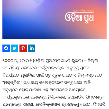
ଦେବଗଡ, ୨୦.୦୬ (ଓଡ଼ିଆ ପୁଅ/ପ୍ରଶାନ୍ତ ଭୁକ୍ତା) – ଜିଲ୍ଲା
ବିପର୍ଯ୍ୟୟ ପରିଚାଳନା କର୍ତ୍ତୃପକ୍ଷଙ୍କ ଆନୁକୂଲ୍ୟରେ
ବିପର୍ଯ୍ୟୟ ମୁକାବିଲା ପାଇଁ ପ୍ରସ୍ତୁତ ଅଭ୍ୟାସ ଜିଲ୍ଲାସ୍ତରୀୟ
“ମକ୍ଡ୍ରିଲ” ସ୍ଥାନୀୟ କଲେକ୍ଟରେଟ ସମ୍ମୁଖରେ ଆଜି
ଅନୁଷ୍ଠିତ ହୋଇଯାଇଛି। ଏହି ଅବସରରେ ଆୟୋଜିତ
କାର୍ଯ୍ୟକ୍ରମରେ ପ୍ରକଳ୍ପ ନିର୍ଦ୍ଦେଶକ, ଡିଆରଡିଏ ଭିନସେଣ୍ଟ
ପୂନମକାନ୍ତ ଏକ୍କା, ଉପଜିଲ୍ଲାପାଳ ବ୍ରଜବନ୍ଧୁ ଭୋଇ, ଡିଏସପି