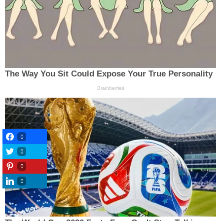
0
0
0
0