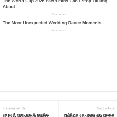
Previous article
Next article
୨୬ ନୁହେଁ, ଆସନ୍ତାକାଲି ଖୋଲିବ
ବାଣିଜ୍ୟିକ କେନ୍ଦ୍ରର ଶୁଭ ଅନୁକୂଳ