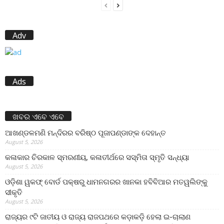
Adv
Ads
ଖବର ଏବେ ଏବେ
ଆଖଣ୍ଡଳମଣି ମନ୍ଦିରର ବରିଷ୍ଠ ପୂଜାପଣ୍ଡାଙ୍କ ଦେହାନ୍ତ
August 5, 2026
କଳାକାର ଚିରକାଳ ସ୍ମରଣୀୟ, କଳାତୀର୍ଥରେ ସସ୍ମିତା ସ୍ମୃତି ସନ୍ଧ୍ୟା
August 5, 2026
ଓଡ଼ିଶା ୱକଫ୍ ବୋର୍ଡ ପକ୍ଷରୁ ଧାମନଗରର ଖାନକା ହବିବିଆର ମତୱଲିଙ୍କୁ
ସୀକୃତି
August 5, 2026
ରାଜ୍ୟର ୯ଟି ଜାତୀୟ ଓ ରାଜ୍ୟ ରାଜପଥରେ କଡ଼ାକଡ଼ି ହେଲା ଇ-ଚାଲାଣ