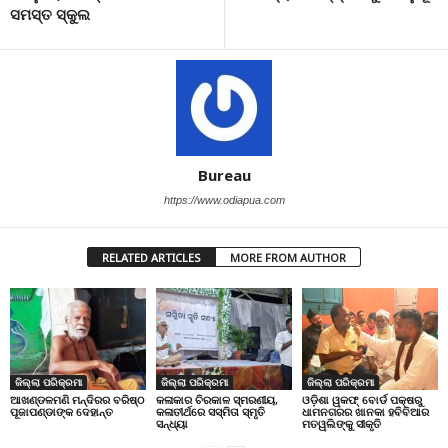
ସମସ୍ତ ସ୍କୁଲ
Bureau
https://www.odiapua.com
RELATED ARTICLES
MORE FROM AUTHOR
ଜିଲ୍ଲା ପରିକ୍ରମା
ଜିଲ୍ଲା ପରିକ୍ରମା
ଜିଲ୍ଲା ପରିକ୍ରମା
ଆଖଣ୍ଡଳମଣି ମନ୍ଦିରର ବରିଷ୍ଠ
କଳାକାର ଚିରକାଳ ସ୍ମରଣୀୟ,
ଓଡ଼ିଶା ୱକଫ୍ ବୋର୍ଡ ପକ୍ଷରୁ
ପୂଜାପଣ୍ଡାଙ୍କ ଦେହାନ୍ତ
କଳାତୀର୍ଥରେ ସସ୍ମିତା ସ୍ମୃତି
ଧାମନଗରର ଖାନକା ହବିବିଆର
ସନ୍ଧ୍ୟା
ମତୱଲିଙ୍କୁ ସୀକୃତି