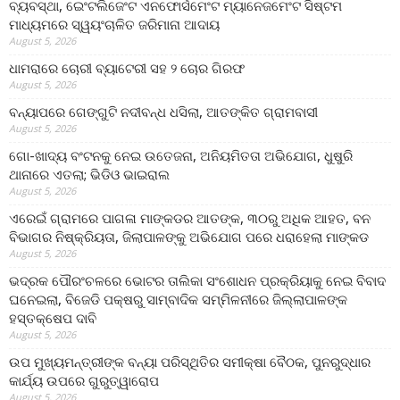
ବ୍ୟବସ୍ଥା, ଇେଂଟଲିଜେଂଟ ଏନଫୋର୍ସମେଂଟ ମ୍ୟାନେଜମେଂଟ ସିଷ୍ଟମ
ମାଧ୍ୟମରେ ସ୍ୱୟଂଚାଳିତ ଜରିମାନା ଆଦାୟ
August 5, 2026
ଧାମରାରେ ଚୋରୀ ବ୍ୟାଟେରୀ ସହ ୨ ଚୋର ଗିରଫ
August 5, 2026
ବନ୍ୟାପରେ ଗେଙ୍ଗୁଟି ନଦୀବନ୍ଧ ଧସିଲା, ଆତଙ୍କିତ ଗ୍ରାମବାସୀ
August 5, 2026
ଗୋ-ଖାଦ୍ୟ ବଂଟନକୁ ନେଇ ଉତେଜନା, ଅନିୟମିତତା ଅଭିଯୋଗ, ଧୁଷୁରି
ଥାନାରେ ଏତଲା; ଭିଡିଓ ଭାଇରାଲ
August 5, 2026
ଏରେଇଁ ଗ୍ରାମରେ ପାଗଳା ମାଙ୍କଡର ଆତଙ୍କ, ୩୦ରୁ ଅଧିକ ଆହତ, ବନ
ବିଭାଗର ନିଷ୍କ୍ରିୟତା, ଜିଲାପାଳଙ୍କୁ ଅଭିଯୋଗ ପରେ ଧରାହେଲା ମାଙ୍କଡ
August 5, 2026
ଭଦ୍ରକ ପୌରଂଚଳରେ ଭୋଟର ତାଲିକା ସଂଶୋଧନ ପ୍ରକ୍ରିୟାକୁ ନେଇ ବିବାଦ
ଘନେଇଲା, ବିଜେଡି ପକ୍ଷରୁ ସାମ୍ବାଦିକ ସମ୍ମିଳନୀରେ ଜିଲ୍ଲାପାଳଙ୍କ
ହସ୍ତକ୍ଷେପ ଦାବି
August 5, 2026
ଉପ ମୁଖ୍ୟମନ୍ତ୍ରୀଙ୍କ ବନ୍ୟା ପରିସ୍ଥିତିର ସମୀକ୍ଷା ବୈଠକ, ପୁନରୁଦ୍ଧାର
କାର୍ଯ୍ୟ ଉପରେ ଗୁରୁତ୍ୱାରୋପ
August 5, 2026