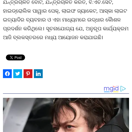
ଯନ୍ତ୍ରଚାଳିତ ବୋଟ, ଯନ୍ତ୍ରଚାଳିତ କରତ, ବି.ଏଚ.ସେଟ,
ହାଇଡ୍ରୋଲିକ ପାୱାର ପେକ୍, ଲାଇଫ ଜ୍ୟାକେଟ, ଆସ୍କା ଲାଇଟ
ଇତ୍ୟାଦିର ବ୍ୟବହାର ଓ ଏହା ମାଧ୍ୟମରେ ଉଦ୍ଧାର କୈାଶଳ
ପ୍ରଦର୍ଶନ କରିଥିଲେ। ସୂଚନାଯୋଗ୍ୟ ଯେ, ଅନୁରୂପ କାର୍ଯ୍ୟକ୍ରମ
ଆଜି ବ୍ଲକସ୍ତରରେ ମଧ୍ୟ ଆୟୋଜନ କରାଯାଇଛି।