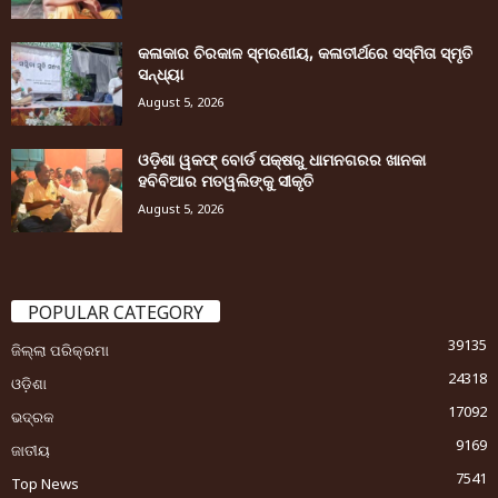
କଳାକାର ଚିରକାଳ ସ୍ମରଣୀୟ, କଳାତୀର୍ଥରେ ସସ୍ମିତା ସ୍ମୃତି
ସନ୍ଧ୍ୟା
August 5, 2026
ଓଡ଼ିଶା ୱକଫ୍ ବୋର୍ଡ ପକ୍ଷରୁ ଧାମନଗରର ଖାନକା
ହବିବିଆର ମତୱଲିଙ୍କୁ ସୀକୃତି
August 5, 2026
POPULAR CATEGORY
39135
ଜିଲ୍ଲା ପରିକ୍ରମା
24318
ଓଡ଼ିଶା
17092
ଭଦ୍ରକ
9169
ଜାତୀୟ
7541
Top News