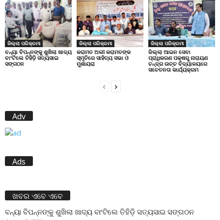
ଜିଲ୍ଲା ପରିକ୍ରମା
ଜିଲ୍ଲା ପରିକ୍ରମା
ଜିଲ୍ଲା ପରିକ୍ରମା
ବନ୍ୟା ବିପନ୍ନଙ୍କୁ ଶୁଖିଲା ଖାଦ୍ୟ
କରାମତ ଅଲୀ କରାମତଙ୍କ
ଜିଲ୍ଲା ଆଇନ ସେବା
ବାଂଟିଲେ ତିହିଡି଼ ସତ୍ୟସାଇ
ସ୍ମୃତିରେ ସାହିତ୍ୟ ସଭା ଓ
ପ୍ରାଧିକରଣ ପକ୍ଷରୁ ନାରାୟଣ
ସଙ୍ଗଠନ
ମୁଶାୟରା
ଚନ୍ଦ୍ର ଉଚ୍ଚ ବିଦ୍ୟାଳୟରେ
ସଚେତନତା କାର୍ଯ୍ୟକ୍ରମ
Adv
Ads
ଖବର ଏବେ ଏବେ
ବନ୍ୟା ବିପନ୍ନଙ୍କୁ ଶୁଖିଲା ଖାଦ୍ୟ ବାଂଟିଲେ ତିହିଡି଼ ସତ୍ୟସାଇ ସଙ୍ଗଠନ