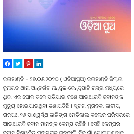
କଳାହାଣ୍ଡି – ୨୭.୦୬.୨୦୨୦ ( ଓଡିଆପୁଅ) କଳାହାଣ୍ଡି ଜିଲ୍ଲା
ଜୁନାଗଡ ଥାନା ଅନ୍ତର୍ଗତ ନାନ୍ଦୁଳ-କେନ୍ଦୁପାଟି ରାସ୍ତା ମଧ୍ୟରେ
ଥିବା ଏକ ପୋଳ ତଳେ ପଡିଯାଇ ଜଣେ ଆଇଆରବି ଜବାନଙ୍କ
ମୃତୁ୍ୟ ହୋଇଯାଇଥିବା ଜଣାପଡିଛି । ସୂଚନା ମୁତାବକ, ଜାତୀୟ
ରାଜପଥ ୨୬ ପାଶ୍ୱର୍ସ୍ଥ ଜାରିଙ୍ଗ ମେଡିକାଲ କଲେଜ ପରିସରରେ
ଆଇଆରବି ଜବାନ ମାନଙ୍କ କେମ୍ପ ରହିଛି । ସେହି କେମ୍ପର
ଜବାନ ବିଶ୍ୱଜିତ ମଙ୍ଗରାଜ ଗତକାଲି ନିଜ ଗାଁ ଗୋଲାମୁଣ୍ଡାକୁ