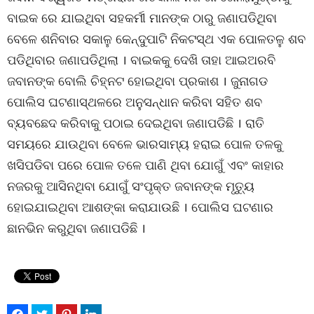
ବାଇକ ରେ ଯାଇଥିବା ସହକର୍ମୀ ମାନଙ୍କ ଠାରୁ ଜଣାପଡିଥିବା
ବେଳେ ଶନିବାର ସକାଳୁ କେନ୍ଦୁପାଟି ନିକଟସ୍ଥ ଏକ ପୋଳତଳୁ ଶବ
ପଡିଥିବାର ଜଣାପଡିଥିଲା । ବାଇକକୁ ଦେଖି ତାହା ଆଇଅରବି
ଜବାନଙ୍କ ବୋଲି ଚିହ୍ନଟ ହୋଇଥିବା ପ୍ରକାଶ । ଜୁନାଗଡ
ପୋଲିସ ଘଟଣାସ୍ଥଳରେ ଅନୁସନ୍ଧାନ କରିବା ସହିତ ଶବ
ବ୍ୟବଛେଦ କରିବାକୁ ପଠାଇ ଦେଇଥିବା ଜଣାପଡିଛି । ରାତି
ସମୟରେ ଯାଉଥିବା ବେଳେ ଭାରସାମ୍ୟ ହରାଇ ପୋଳ ତଳକୁ
ଖସିପଡିବା ପରେ ପୋଳ ତଳେ ପାଣି ଥିବା ଯୋଗୁଁ ଏବଂ କାହାର
ନଜରକୁ ଆସିନଥିବା ଯୋଗୁଁ ସଂପୃକ୍ତ ଜବାନଙ୍କ ମୃତୁ୍ୟ
ହୋଇଯାଇଥିବା ଆଶଙ୍କା କରାଯାଉଛି । ପୋଲିସ ଘଟଣାର
ଛାନଭିନ କରୁଥିବା ଜଣାପଡିଛି ।