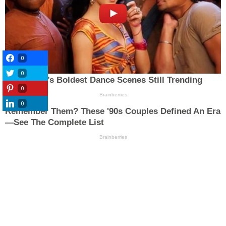
0
0
0
0