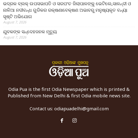
ଭଦ୍ରକ ବ୍ଲକ୍ ଉପସଭାପତି ଓ ସରପଂଚ ଜିଲାପାଳଙ୍କୁ ଭେଟିଲେ,ସାଳନ୍ଦୀ ଓ
ନାଳିଆ ନଦୀବନ୍ଧ ଗୁଡିକର ରକ୍ଷଣାବେକ୍ଷଣ ଅଭାବରୁ ମନୁଷ୍ୟକୃତ ବନ୍ୟା
ସୃଷ୍ଟି ଅଭିଯୋଗ
August 7, 2026
ଯୁବକଙ୍କ ସନ୍ଦେହଜନକ ମୃତ୍ୟୁ
August 7, 2026
Odia Pua is the first Odia Newspaper which is printed &
Published from New Delhi & first Odia mobile news site.
Contact us:
odiapuadelhi@gmail.com