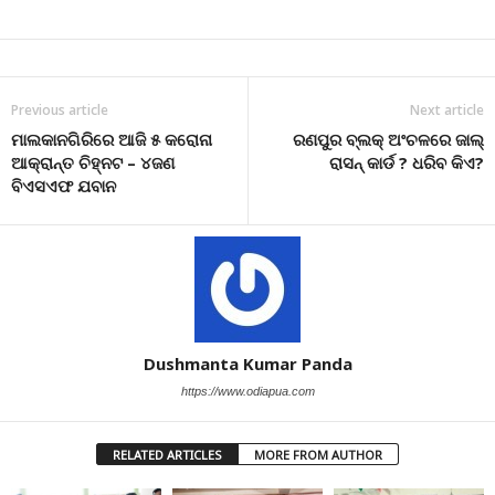
Previous article
Next article
ମାଲକାନଗିରିରେ ଆଜି ୫ କରୋନା
ରଣପୁର ବ୍ଲକ୍ ଅଂଚଳରେ ଜାଲ୍
ଆକ୍ରାନ୍ତ ଚିହ୍ନଟ – ୪ଜଣ
ରାସନ୍ କାର୍ଡ ? ଧରିବ କିଏ?
ବିଏସଏଫ ଯବାନ
Dushmanta Kumar Panda
https://www.odiapua.com
RELATED ARTICLES
MORE FROM AUTHOR