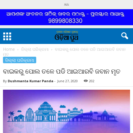
Ads
Home
ଜିଲ୍ଲା ପରିକ୍ରମା
ବାଇକରୁ ପୋଲ ତଳେ ପଡି ଆଇଆରବି ଜବାନ
ମୃତ
ଜିଲ୍ଲା ପରିକ୍ରମା
ବାଇକରୁ ପୋଲ ତଳେ ପଡି ଆଇଆରବି ଜବାନ ମୃତ
By
Dushmanta Kumar Panda
-
June 27, 2020
202