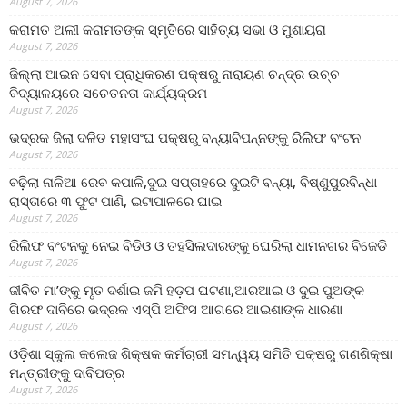
August 7, 2026
କରାମତ ଅଲୀ କରାମତଙ୍କ ସ୍ମୃତିରେ ସାହିତ୍ୟ ସଭା ଓ ମୁଶାୟରା
August 7, 2026
ଜିଲ୍ଲା ଆଇନ ସେବା ପ୍ରାଧିକରଣ ପକ୍ଷରୁ ନାରାୟଣ ଚନ୍ଦ୍ର ଉଚ୍ଚ
ବିଦ୍ୟାଳୟରେ ସଚେତନତା କାର୍ଯ୍ୟକ୍ରମ
August 7, 2026
ଭଦ୍ରକ ଜିଲା ଦଳିତ ମହାସଂଘ ପକ୍ଷରୁ ବନ୍ୟାବିପନ୍ନଙ୍କୁ ରିଲିଫ ବଂଟନ
August 7, 2026
ବଢ଼ିଲା ନାଳିଆ ରେବ କପାଳି,ଦୁଇ ସପ୍ତାହରେ ଦୁଇଟି ବନ୍ୟା, ବିଷ୍ଣୁପୁରବିନ୍ଧା
ରାସ୍ତାରେ ୩ ଫୁଟ ପାଣି, ଇଟାପାଳରେ ଘାଇ
August 7, 2026
ରିଲିଫ ବଂଟନକୁ ନେଇ ବିଡିଓ ଓ ତହସିଲଦାରଙ୍କୁ ଘେରିଲା ଧାମନଗର ବିଜେଡି
August 7, 2026
ଜୀବିତ ମା’ଙ୍କୁ ମୃତ ଦର୍ଶାଇ ଜମି ହଡ଼ପ ଘଟଣା,ଆରଆଇ ଓ ଦୁଇ ପୁଅଙ୍କ
ଗିରଫ ଦାବିରେ ଭଦ୍ରକ ଏସ୍‌ପି ଅଫିସ ଆଗରେ ଆଇଶାଙ୍କ ଧାରଣା
August 7, 2026
ଓଡ଼ିଶା ସ୍କୁଲ କଲେଜ ଶିକ୍ଷକ କର୍ମଚାରୀ ସମନ୍ୱୟ ସମିତି ପକ୍ଷରୁ ଗଣଶିକ୍ଷା
ମନ୍ତ୍ରୀଙ୍କୁ ଦାବିପତ୍ର
August 7, 2026