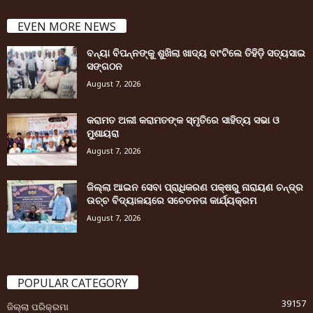
EVEN MORE NEWS
ବନ୍ୟା ବିପନ୍ନଙ୍କୁ ଶୁଖିଲା ଖାଦ୍ୟ ବାଂଟିଲେ ତିହିଡି଼ ସତ୍ୟସାଇ
ସଙ୍ଗଠନ
August 7, 2026
କରାମତ ଅଲୀ କରାମତଙ୍କ ସ୍ମୃତିରେ ସାହିତ୍ୟ ସଭା ଓ
ମୁଶାୟରା
August 7, 2026
ଜିଲ୍ଲା ଆଇନ ସେବା ପ୍ରାଧିକରଣ ପକ୍ଷରୁ ନାରାୟଣ ଚନ୍ଦ୍ର
ଉଚ୍ଚ ବିଦ୍ୟାଳୟରେ ସଚେତନତା କାର୍ଯ୍ୟକ୍ରମ
August 7, 2026
POPULAR CATEGORY
39157
ଜିଲ୍ଲା ପରିକ୍ରମା