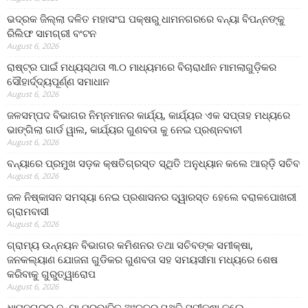
ଭଦ୍ରକ ଜିଲ୍ଲା ଦଳିତ ମହାସଂଘ ପକ୍ଷରୁ ଧାମନଗରରେ ବନ୍ୟା ବିପନ୍ନଙ୍କୁ
ରିଲିଫ ସାମଗ୍ରୀ ବଂଟନ
August 6, 2026
ରାଷ୍ଟ୍ର ପାଇଁ ମଧ୍ୟସ୍ଥତା ୩.୦ ମାଧ୍ୟମରେ ବିଚାରାଧୀନ ମାମଲାଗୁଡ଼ିକର
ସୌହାର୍ଦ୍ଦ୍ୟପୂର୍ଣ୍ଣ ସମାଧାନ
August 6, 2026
ଜଳସମ୍ପଦ ବିଭାଗର ନିମ୍ନମାନର କାର୍ଯ୍ୟ, କାର୍ଯ୍ୟର ଏକ ସପ୍ତାହ ମଧ୍ୟରେ
ଭାଙ୍ଗିଲା ଗାର୍ଡ ୱାଲ, କାର୍ଯ୍ୟର ଗୁଣବତା କୁ ନେଇ ପ୍ରଶ୍ନବାଚୀ
August 6, 2026
ବନ୍ୟାରେ ପ୍ରମୁଖ ସଡ଼କ କ୍ଷତିଗ୍ରସ୍ତ ସ୍ଥିତି ଅନୁଧ୍ୟାନ କଲେ ଆର୍‌ଡ଼ି ସଚିବ
August 6, 2026
ଜଳ ନିଷ୍କାସନ ସମସ୍ୟା ନେଇ ପ୍ରଶାସନର ଦ୍ୱାରସ୍ତ ହେଲେ ବରାଳପୋଖରୀ
ଗ୍ରାମବାସୀ
August 6, 2026
ଗ୍ରାମ୍ୟ ଉନ୍ନୟନ ବିଭାଗର କମିଶନର ତଥା ସଚିବଙ୍କ ସମୀକ୍ଷା,
ଜନକଲ୍ୟାଣ ଯୋଜନା ଗୁଡିକର ଗୁଣବତା ସହ ସମୟସୀମା ମଧ୍ୟରେ ଶେଷ
କରିବାକୁ ଗୁରୁତ୍ୱାରୋପ
August 6, 2026
ଧାମନଗରର ବନ୍ୟା ପ୍ରଭାବିତ ଅଂଚଳର ସ୍ଥିତି ସମୀକ୍ଷା କଲେ