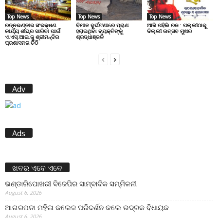
Top News
Top News
Top News
ରତ୍ନଭଣ୍ଡାର ସଂରକ୍ଷଣ
ବିମାନ ଦୁର୍ଘଟଣାରେ ପ୍ରାଣ
ଆଜି ପହିଲି ରଜ : ପଲ୍ଲୀଠାରୁ
କାର୍ଯ୍ୟ ଶୀଘ୍ର ସାରିବା ପାଇଁ
ହରାଇଥିବା ବ୍ୟକ୍ତିଙ୍କୁ
ଦିଲ୍ଲୀ ଉତ୍ସବ ମୁଖର
ଏ.ଏସ୍.ଆଇ.କୁ ଶ୍ରୀମନ୍ଦିର
ଶ୍ରଦ୍ଧାଞ୍ଜଳି
ପ୍ରଶାସନର ଚିଠି
Adv
Ads
ଖବର ଏବେ ଏବେ
ଭଣ୍ଡାରିପୋଖରୀ ବିଜେପିର ସାମ୍ବାଦିକ ସମ୍ମିଳନୀ
August 6, 2026
ଆଗରପଡା ମହିଳା କଲେଜ ପରିଦର୍ଶନ କଲେ ଭଦ୍ରକ ବିଧାୟକ
August 6, 2026