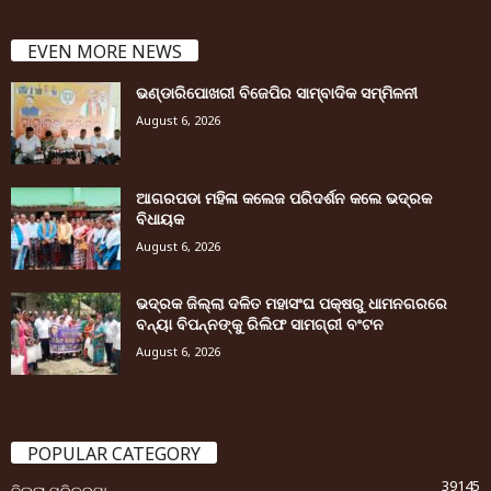
EVEN MORE NEWS
ଭଣ୍ଡାରିପୋଖରୀ ବିଜେପିର ସାମ୍ବାଦିକ ସମ୍ମିଳନୀ
August 6, 2026
ଆଗରପଡା ମହିଳା କଲେଜ ପରିଦର୍ଶନ କଲେ ଭଦ୍ରକ
ବିଧାୟକ
August 6, 2026
ଭଦ୍ରକ ଜିଲ୍ଲା ଦଳିତ ମହାସଂଘ ପକ୍ଷରୁ ଧାମନଗରରେ
ବନ୍ୟା ବିପନ୍ନଙ୍କୁ ରିଲିଫ ସାମଗ୍ରୀ ବଂଟନ
August 6, 2026
POPULAR CATEGORY
39145