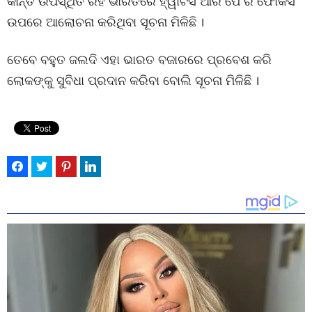
କାନ୍ତ ଉପସ୍ଥିତ ରହି ଭାରତରେ ହ୍ୱାଟସ ଆର ପେ ର ଫୋକସ
ଉପରେ ଆଲୋଚନା କରିଥିବା ସୂଚନା ମିଳିଛି ।
ତେବେ ବହୁତ ଜଲଦି ଏହା ଭାରତ ବଜାରରେ ପ୍ରବେଶ କରି
ଲୋକଙ୍କୁ ସୁବିଧା ପ୍ରଦାନ କରିବା ବୋଲି ସୂଚନା ମିଳିଛି ।