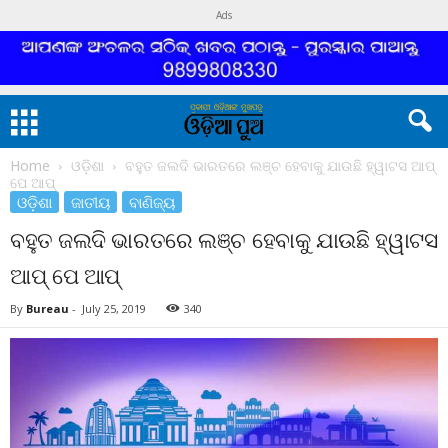
Ads
Home
ଓଡ଼ିଶା
ବହୁତ ଜଲଦି ଭାରତରେ ଲଞ୍ଚ ହେବାକୁ ଯାଉଛି ହ୍ୱାଟସ ଆପ୍
ପେ ଆପ୍
ଓଡ଼ିଶା
ଜାତୀୟ
ବାଣିଜ୍ୟ
ବହୁତ ଜଲଦି ଭାରତରେ ଲଞ୍ଚ ହେବାକୁ ଯାଉଛି ହ୍ୱାଟସ
ଆପ୍ ପେ ଆପ୍
By
Bureau
-
July 25, 2019
340