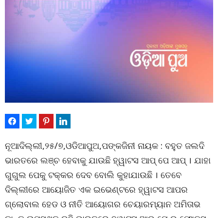
ନୂଆଦିଲ୍ଲୀ,୨୫/୭,ଓଡିଆପୁଅ,ପଙ୍କଜିନୀ ନାୟକ : ବହୁତ ଜଲଦି
ଭାରତରେ ଲଞ୍ଚ ହେବାକୁ ଯାଉଛି ହ୍ୱାଟସ ଆପ୍ ପେ ଆପ୍ । ଯାହା
ଗୁଗୁଲ ପେକୁ ଟକ୍କର ଦେବ ବୋଲି କୁହାଯାଉଛି । ତେବେ
ଦିଲ୍ଲୀରେ ଆୟୋଜିତ ଏକ ଇଭେଣ୍ଟରେ ହ୍ୱାଟସ ଆପର
ଗ୍ଲୋବାଲ ହେଡ ଓ ନୀତି ଆୟୋଗର ଚେୟାରମ୍ୟାନ ଅମିତାଭ