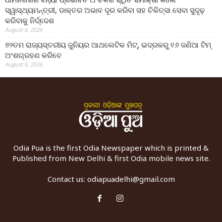
ସ୍ୱାସ୍ଥ୍ୟମନ୍ତ୍ରୀ, ଡାକ୍ତର ଅଭାବ ଦୂର କରିବା ସହ ଚିକିତ୍ସା ସେବା ସୁଦୃଢ଼
କରିବାକୁ ନିର୍ଦ୍ଦେଶ
August 6, 2026
୭୨ତମ ରାଜ୍ୟସ୍ତରୀୟ ଜୁନିୟର ଆଥଲେଟିକ ମିଟ୍‌, ଭଦ୍ରକରୁ ୧୬ ଜଣିଆ ଟିମ୍
ଅଂଶଗ୍ରହଣ କରିବେ
August 6, 2026
Odia Pua is the first Odia Newspaper which is printed &
Published from New Delhi & first Odia mobile news site.
Contact us:
odiapuadelhi@gmail.com