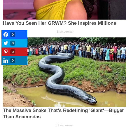
0
0
0
0