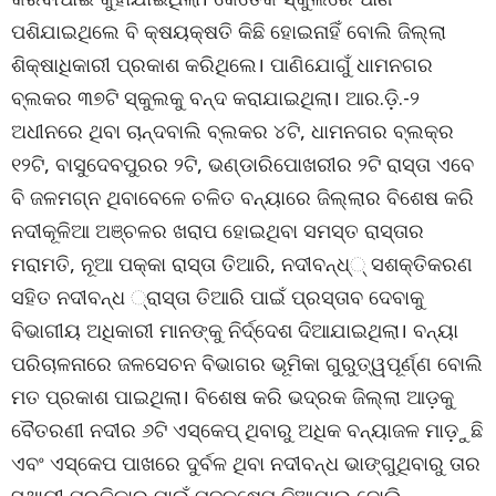
ପଶିଯାଇଥିଲେ ବି କ୍ଷୟକ୍ଷତି କିଛି ହୋଇନାହିଁ ବୋଲି ଜିଲ୍ଲା
ଶିକ୍ଷାଧିକାରୀ ପ୍ରକାଶ କରିଥିଲେ। ପାଣିଯୋଗୁଁ ଧାମନଗର
ବ୍ଲକର ୩୭ଟି ସ୍କୁଲକୁ ବନ୍ଦ କରାଯାଇଥିଲା। ଆର.ଡ଼ି.-୨
ଅଧୀନରେ ଥିବା ଚାନ୍ଦବାଲି ବ୍ଲକର ୪ଟି, ଧାମନଗର ବ୍ଲକ୍‌ର
୧୨ଟି, ବାସୁଦେବପୁରର ୨ଟି, ଭଣ୍ଡାରିପୋଖରୀର ୨ଟି ରାସ୍ତା ଏବେ
ବି ଜଳମଗ୍ନ ଥିବାବେଳେ ଚଳିତ ବନ୍ୟାରେ ଜିଲ୍ଲାର ବିଶେଷ କରି
ନଦୀକୂଳିଆ ଅଞ୍ଚଳର ଖରାପ ହୋଇଥିବା ସମସ୍ତ ରାସ୍ତାର
ମରାମତି, ନୂଆ ପକ୍‌କା ରାସ୍ତା ତିଆରି, ନଦୀବନ୍ଧ୍‌୍ ସଶକ୍ତିକରଣ
ସହିତ ନଦୀବନ୍ଧ ୍‌ରାସ୍ତା ତିଆରି ପାଇଁ ପ୍ରସ୍ତାବ ଦେବାକୁ
ବିଭାଗୀୟ ଅଧିକାରୀ ମାନଙ୍କୁ ନିର୍ଦ୍ଦେଶ ଦିଆଯାଇଥିଲା। ବନ୍ୟା
ପରିଚାଳନାରେ ଜଳସେଚନ ବିଭାଗର ଭୂମିକା ଗୁରୁତ୍ୱପୂର୍ଣ୍ଣ ବୋଲି
ମତ ପ୍ରକାଶ ପାଇଥିଲା। ବିଶେଷ କରି ଭଦ୍ରକ ଜିଲ୍ଲା ଆଡ଼କୁ
ବୈତରଣୀ ନଦୀର ୬ଟି ଏସ୍‌କେପ୍ ଥିବାରୁ ଅଧିକ ବନ୍ୟାଜଳ ମାଡ଼ୁଛି
ଏବଂ ଏସ୍‌କେପ ପାଖରେ ଦୁର୍ବଳ ଥିବା ନଦୀବନ୍ଧ ଭାଙ୍ଗୁଥିବାରୁ ତାର