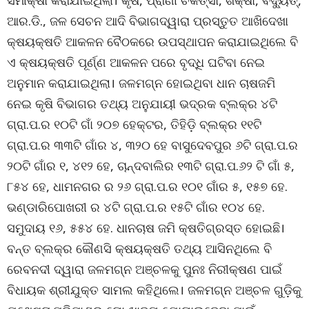
ସମୀକ୍ଷା କରାଯାଇଥିଲା। କୃଷି, ପ୍ରାଣୀ ଚିକିତ୍ସା, ଶିକ୍ଷା, ବିଦ୍ୟୁତ୍‌,
ଆର.ଡି., ଜଳ ସେଚନ ଆଦି ବିଭାଗଦ୍ୱାରା ପ୍ରସ୍ତୁତ ଆଖିଦେଖା
କ୍ଷୟକ୍ଷତି ଆକଳନ ବୈଠକରେ ଉପସ୍ଥାପନ କରାଯାଇଥିଲେ ବି
ଏ କ୍ଷୟକ୍ଷତି ପୂର୍ଣ୍ଣ ଆକଳନ ପରେ ବୃଦ୍ଧି ଘଟିବା ନେଇ
ଅନୁମାନ କରାଯାଇଥିଲା। ଜଳମଗ୍ନ ହୋଇଥିବା ଧାନ ଚାଷଜମି
ନେଇ କୃଷି ବିଭାଗର ତଥ୍ୟ ଅନୁଯାୟୀ ଭଦ୍ରକ ବ୍ଲକ୍‌ର ୪ଟି
ଗ୍ରା.ପ.ର ୧୦ଟି ଗାଁ ୨୦୭ ହେକ୍ଟର, ତିହିଡ଼ି ବ୍ଲକ୍‌ର ୧୧ଟି
ଗ୍ରା.ପ.ର ୩୩ଟି ଗାଁର ୪, ୩୨୦ ହେ ବାସୁଦେବପୁର ୬ଟି ଗ୍ରା.ପ.ର
୨୦ଟି ଗାଁର ୧, ୪୧୨ ହେ, ଚାନ୍ଦବାଲିର ୧୩ଟି ଗ୍ରା.ପ.୬୨ ଟି ଗାଁ ୫,
୮୫୪ ହେ, ଧାମନଗର ର ୨୬ ଗ୍ରା.ପ.ର ୧୦୧ ଗାଁର ୫, ୧୫୭ ହେ.
ଭଣ୍ଡାରିପୋଖରୀ ର ୪ଟି ଗ୍ରା.ପ.ର ୧୫ଟି ଗାଁର ୧୦୪ ହେ.
ସମୁଦାୟ ୧୬, ୫୫୪ ହେ. ଧାନଚାଷ ଜମି କ୍ଷତିଗ୍ରସ୍ତ ହୋଇଛି।
ବନ୍ତ ବ୍ଲକ୍‌ର କୌଣସି କ୍ଷୟକ୍ଷତି ତଥ୍ୟ ଆସିନଥିଲେ ବି
ରେବନଦୀ ଦ୍ୱାରା ଜଳମଗ୍ନ ଅଞ୍ଚଳକୁ ପୁନଃ ନିରୀକ୍ଷଣ ପାଇଁ
ବିଧାୟକ ଶ୍ରୀଯୁକ୍ତ ସାମଲ କହିଥିଲେ। ଜଳମଗ୍ନ ଅଞ୍ଚଳ ଗୁଡ଼ିକୁ