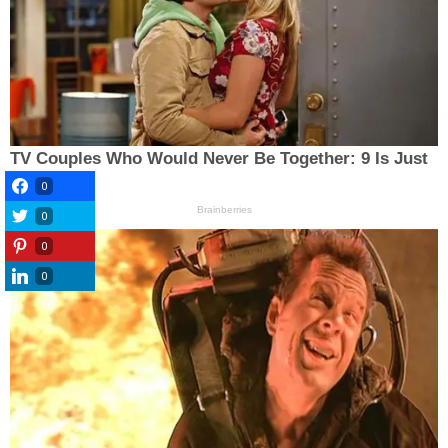
0
0
0
0