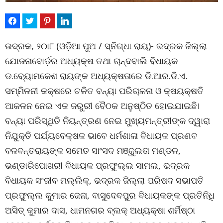
ଭଦ୍ରକ, ୨୦ା୮ (ଓଡ଼ିଆ ପୁଅ / ସ୍ନିଗ୍ଧା ରାୟ)- ଭଦ୍ରକ ଜିଲ୍ଲା
ଯୋଜନାବୋର୍ଡ଼ର ଅଧ୍ୟକ୍ଷ ତଥା ଚାନ୍ଦବାଲି ବିଧାୟକ
ଡ.ବ୍ୟୋମକେଶ ରାୟଙ୍କ ଅଧ୍ୟକ୍ଷତାରେ ଡି.ଆର.ଡି.ଏ.
ସମ୍ମିଳନୀ କକ୍ଷରେ ଚଳିତ ବନ୍ୟା ପରିଚାଳନା ଓ କ୍ଷୟକ୍ଷତି
ଆକଳନ ନେଇ ଏକ ଜରୁରୀ ବୈଠକ ଅନୁଷ୍ଠିତ ହୋଇଯାଇଛି।
ବନ୍ୟା ପରିସ୍ଥିତି ନିୟନ୍ତ୍ରଣ ନେଇ ମୁଖ୍ୟମନ୍ତ୍ରୀଙ୍କ ଦ୍ୱାରା
ନିଯୁକ୍ତି ପର୍ଯ୍ୟବେକ୍ଷକ ଭାବେ ଧର୍ମଶାଳା ବିଧାୟକ ପ୍ରଣବ
ବଳବନ୍ତରାୟଙ୍କ ସମେତ ସାଂସଦ ମଞ୍ଜୁଲତା ମଣ୍ଡଳ,
ଭଣ୍ଡାରିପୋଖରୀ ବିଧାୟକ ପ୍ରଫୁଲ୍ଲ ସାମଲ, ଭଦ୍ରକ
ବିଧାୟକ ସଂଜୀବ ମଲ୍ଲିକ୍‌, ଭଦ୍ରକ ଜିଲ୍ଲା ପରିଷଦ ସଭାପତି
ପ୍ରଫୁଲ୍ଲ କୁମାର ଜେନା, ବାସୁଦେବପୁର ବିଧାୟକଙ୍କ ପ୍ରତିନିଧି
ଅସିତ୍ କୁମାର ଦାସ, ଧାମନଗର ବ୍ଲକ୍ ଅଧ୍ୟକ୍ଷା ଶର୍ମିଷ୍ଠା