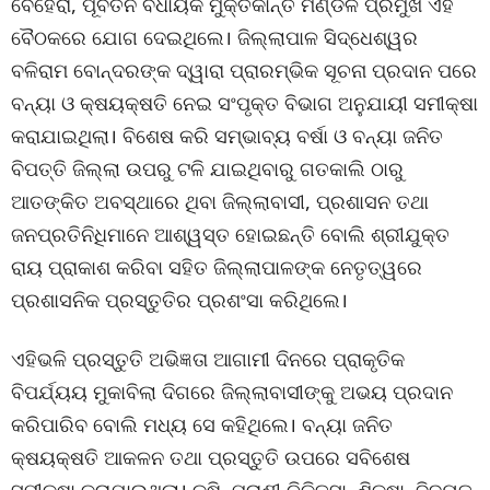
ବେହେରା, ପୂର୍ବତନ ବିଧାୟକ ମୁକ୍ତିକାନ୍ତ ମଣ୍ଡଳ ପ୍ରମୁଖ ଏହି
ବୈଠକରେ ଯୋଗ ଦେଇଥିଲେ। ଜିଲ୍ଲାପାଳ ସିଦ୍ଧେଶ୍ୱର
ବଳିରାମ ବୋନ୍ଦରଙ୍କ ଦ୍ୱାରା ପ୍ରାରମ୍ଭିକ ସୂଚନା ପ୍ରଦାନ ପରେ
ବନ୍ୟା ଓ କ୍ଷୟକ୍ଷତି ନେଇ ସଂପୃକ୍ତ ବିଭାଗ ଅନୁଯାୟୀ ସମୀକ୍ଷା
କରାଯାଇଥିଲା। ବିଶେଷ କରି ସମ୍ଭାବ୍ୟ ବର୍ଷା ଓ ବନ୍ୟା ଜନିତ
ବିପତ୍ତି ଜିଲ୍ଲା ଉପରୁ ଟଳି ଯାଇଥିବାରୁ ଗତକାଲି ଠାରୁ
ଆତଙ୍କିତ ଅବସ୍ଥାରେ ଥିବା ଜିଲ୍ଲାବାସୀ, ପ୍ରଶାସନ ତଥା
ଜନପ୍ରତିନିଧିମାନେ ଆଶ୍ୱସ୍ତ ହୋଇଛନ୍ତି ବୋଲି ଶ୍ରୀଯୁକ୍ତ
ରାୟ ପ୍ରାକାଶ କରିବା ସହିତ ଜିଲ୍ଲାପାଳଙ୍କ ନେତୃତ୍ୱରେ
ପ୍ରଶାସନିକ ପ୍ରସ୍ତୁତିର ପ୍ରଶଂସା କରିଥିଲେ।
ଏହିଭଳି ପ୍ରସ୍ତୁତି ଅଭିଜ୍ଞତା ଆଗାମୀ ଦିନରେ ପ୍ରାକୃତିକ
ବିପର୍ଯ୍ୟୟ ମୁକାବିଲା ଦିଗରେ ଜିଲ୍ଲାବାସୀଙ୍କୁ ଅଭୟ ପ୍ରଦାନ
କରିପାରିବ ବୋଲି ମଧ୍ୟ ସେ କହିଥିଲେ। ବନ୍ୟା ଜନିତ
କ୍ଷୟକ୍ଷତି ଆକଳନ ତଥା ପ୍ରସ୍ତୁତି ଉପରେ ସବିଶେଷ