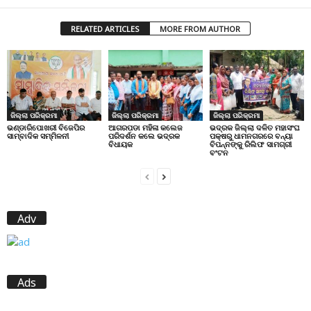
RELATED ARTICLES
MORE FROM AUTHOR
ଜିଲ୍ଲା ପରିକ୍ରମା
ଜିଲ୍ଲା ପରିକ୍ରମା
ଜିଲ୍ଲା ପରିକ୍ରମା
ଭଣ୍ଡାରିପୋଖରୀ ବିଜେପିର
ଆଗରପଡା ମହିଳା କଲେଜ
ଭଦ୍ରକ ଜିଲ୍ଲା ଦଳିତ ମହାସଂଘ
ସାମ୍ବାଦିକ ସମ୍ମିଳନୀ
ପରିଦର୍ଶନ କଲେ ଭଦ୍ରକ
ପକ୍ଷରୁ ଧାମନଗରରେ ବନ୍ୟା
ବିଧାୟକ
ବିପନ୍ନଙ୍କୁ ରିଲିଫ ସାମଗ୍ରୀ
ବଂଟନ
Adv
Ads