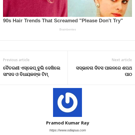
Previous article
Next article
ବୈତରଣୀ ଏସ୍‌କେପ୍ ବୁଲି ଦେଖିଲେ
ସଦ୍‌ଭାବନା ଦିବସ ପାଳନରେ ଶପଥ
ସାଂସଦ ଓ ବିଧାୟକଙ୍କ ଟିମ୍
ପାଠ
Pramod Kumar Ray
https://www.odiapua.com