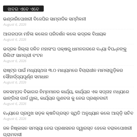
ଖବର ଏବେ ଏବେ
ଭଣ୍ଡାରିପୋଖରୀ ବିଜେପିର ସାମ୍ବାଦିକ ସମ୍ମିଳନୀ
August 6, 2026
ଆଗରପଡା ମହିଳା କଲେଜ ପରିଦର୍ଶନ କଲେ ଭଦ୍ରକ ବିଧାୟକ
August 6, 2026
ଭଦ୍ରକ ଜିଲ୍ଲା ଦଳିତ ମହାସଂଘ ପକ୍ଷରୁ ଧାମନଗରରେ ବନ୍ୟା ବିପନ୍ନଙ୍କୁ
ରିଲିଫ ସାମଗ୍ରୀ ବଂଟନ
August 6, 2026
ରାଷ୍ଟ୍ର ପାଇଁ ମଧ୍ୟସ୍ଥତା ୩.୦ ମାଧ୍ୟମରେ ବିଚାରାଧୀନ ମାମଲାଗୁଡ଼ିକର
ସୌହାର୍ଦ୍ଦ୍ୟପୂର୍ଣ୍ଣ ସମାଧାନ
August 6, 2026
ଜଳସମ୍ପଦ ବିଭାଗର ନିମ୍ନମାନର କାର୍ଯ୍ୟ, କାର୍ଯ୍ୟର ଏକ ସପ୍ତାହ ମଧ୍ୟରେ
ଭାଙ୍ଗିଲା ଗାର୍ଡ ୱାଲ, କାର୍ଯ୍ୟର ଗୁଣବତା କୁ ନେଇ ପ୍ରଶ୍ନବାଚୀ
August 6, 2026
ବନ୍ୟାରେ ପ୍ରମୁଖ ସଡ଼କ କ୍ଷତିଗ୍ରସ୍ତ ସ୍ଥିତି ଅନୁଧ୍ୟାନ କଲେ ଆର୍‌ଡ଼ି ସଚିବ
August 6, 2026
ଜଳ ନିଷ୍କାସନ ସମସ୍ୟା ନେଇ ପ୍ରଶାସନର ଦ୍ୱାରସ୍ତ ହେଲେ ବରାଳପୋଖରୀ
ଗ୍ରାମବାସୀ