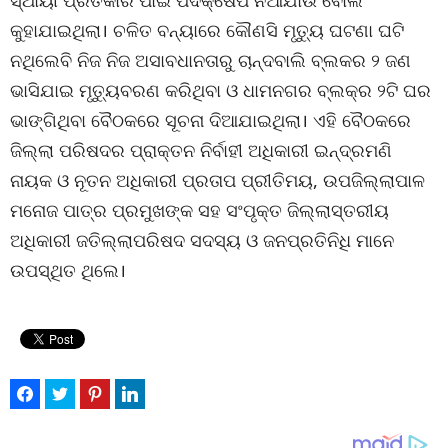
ସ୍ଥାୟୀ ପ୍ରତିକାର ପାଇଁ ପଦକ୍ଷେପ ନିଆଯାଉ ବୋଲି
କୁହାଯାଇଥିଲା। ଚଳିତ ବନ୍ୟାରେ କୌଣସି ମୃତ୍ୟୁ ଘଟଣା ଘଟି
ନଥିଲେବି ନିଜ ନିଜ ଅସାବଧାନତାରୁ ଚାନ୍ଦବାଲି ବ୍ଲକର ୨ ଜଣ
ଭାସିଯାଇ ମୃତ୍ୟୁବରଣ କରିଥିବା ଓ ଧାମନଗର ବ୍ଲକ୍‌ର ୨ଟି ଘର
ଭାଙ୍ଗିଥିବା ବୈଠକରେ ସୂଚନା ଦିଆଯାଇଥିଲା। ଏହି ବୈଠକରେ
ଜିଲ୍ଲା ପରିଷଦର ପ୍ରାକ୍ତନ ନିର୍ବାହୀ ଅଧିକାରୀ ଇନ୍ଦ୍ରମଣି
ନାୟକ ଓ ନୂତନ ଅଧିକାରୀ ପ୍ରତାପ ପ୍ରୀତିମୟ, ଉପଜିଲ୍ଲାପାଳ
ମନୋଜ ପାତ୍ର ପ୍ରମୁଖଙ୍କ ସହ ସଂପୃକ୍ତ ଜିଲ୍ଲାସ୍ତରୀୟ
ଅଧିକାରୀ ଜତିଲ୍ଲାପରିଷଦ ସଦସ୍ୟ ଓ ଜନପ୍ରତିନିଧି ମାନେ
ଉପସ୍ଥିତ ଥିଲେ।