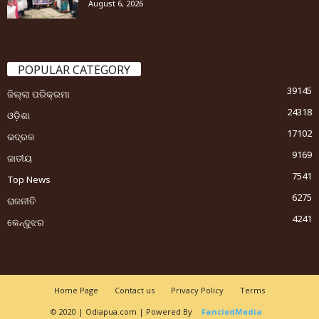
August 6, 2026
POPULAR CATEGORY
39145
ଜିଲ୍ଲା ପରିକ୍ରମା
24318
ଓଡ଼ିଶା
17102
ଭଦ୍ରକ
9169
ଜାତୀୟ
7541
Top News
6275
ରାଜନୀତି
4241
କେନ୍ଦୁଝର
Home Page
Contact us
Privacy Policy
Terms
© 2020 | Odiapua.com | Powered By
FanciedMedia