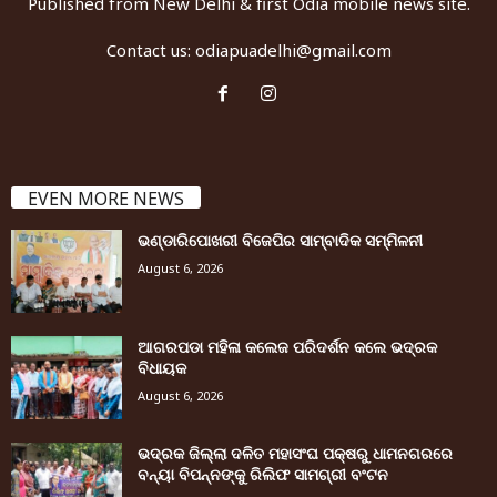
Published from New Delhi & first Odia mobile news site.
Contact us:
odiapuadelhi@gmail.com
EVEN MORE NEWS
ଭଣ୍ଡାରିପୋଖରୀ ବିଜେପିର ସାମ୍ବାଦିକ ସମ୍ମିଳନୀ
August 6, 2026
ଆଗରପଡା ମହିଳା କଲେଜ ପରିଦର୍ଶନ କଲେ ଭଦ୍ରକ
ବିଧାୟକ
August 6, 2026
ଭଦ୍ରକ ଜିଲ୍ଲା ଦଳିତ ମହାସଂଘ ପକ୍ଷରୁ ଧାମନଗରରେ
ବନ୍ୟା ବିପନ୍ନଙ୍କୁ ରିଲିଫ ସାମଗ୍ରୀ ବଂଟନ