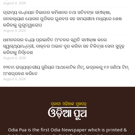
August 6, 2026
ଗ୍ରାମ୍ୟ ଉନ୍ନୟନ ବିଭାଗର କମିଶନର ତଥା ସଚିବଙ୍କ ସମୀକ୍ଷା,
ଜନକଲ୍ୟାଣ ଯୋଜନା ଗୁଡିକର ଗୁଣବତା ସହ ସମୟସୀମା ମଧ୍ୟରେ ଶେଷ
କରିବାକୁ ଗୁରୁତ୍ୱାରୋପ
August 6, 2026
ଧାମନଗରର ବନ୍ୟା ପ୍ରଭାବିତ ଅଂଚଳର ସ୍ଥିତି ସମୀକ୍ଷା କଲେ
ସ୍ୱାସ୍ଥ୍ୟମନ୍ତ୍ରୀ, ଡାକ୍ତର ଅଭାବ ଦୂର କରିବା ସହ ଚିକିତ୍ସା ସେବା ସୁଦୃଢ଼
କରିବାକୁ ନିର୍ଦ୍ଦେଶ
August 6, 2026
୭୨ତମ ରାଜ୍ୟସ୍ତରୀୟ ଜୁନିୟର ଆଥଲେଟିକ ମିଟ୍‌, ଭଦ୍ରକରୁ ୧୬ ଜଣିଆ ଟିମ୍
ଅଂଶଗ୍ରହଣ କରିବେ
August 6, 2026
Odia Pua is the first Odia Newspaper which is printed &