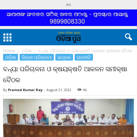
Ads
Home
ଓଡ଼ିଶା
ବନ୍ୟା ପରିଚାଳନା ଓ କ୍ଷୟକ୍ଷତି ଆକଳନ ସମୀକ୍ଷା ବୈଠକ
ଓଡ଼ିଶା
ଜିଲ୍ଲା ପରିକ୍ରମା
ଭଦ୍ରକ
ରାଜନୀତି
ବନ୍ୟା ପରିଚାଳନା ଓ କ୍ଷୟକ୍ଷତି ଆକଳନ ସମୀକ୍ଷା
ବୈଠକ
By
Pramod Kumar Ray
-
August 21, 2022
46