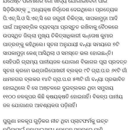
ଯଥେଷ୍ଟ ପରିମାଣର ଗୋ ଖାଦ୍ୟ ଯୋଗାଇଦେବା ପାଇଁ
ସିଡ଼ିଭିଓଙ୍କ୍‌ୁ ଅଧ୍ୟକ୍ଷ ନିର୍ଦ୍ଦେଶ ଦେଇଥିଲେ। ପ୍ରତ୍ୟେକ
ପି.ଏଚ୍‌.ସି.ଓ ସି.ଏଚ୍‌.ସି ରେ ଜରୁରୀ ଚିକିତ୍ସା, ସାପକାମୁଡ଼ା ଆଦି
ପାଇଁ ଆନୁସଙ୍ଗିକ ବ୍ୟବସ୍ଥା ପ୍ରସ୍ତୁତ ରଖିବାକୁ ବୈଠକରେ
ଉପସ୍ଥିତ ଜିଲ୍ଲା ମୁଖ୍ୟ ଚିକିତ୍ସାଧିକାରୀ ସନ୍ତୋଷ କୁମାର
ପାତ୍ରଙ୍କୁ କହିଥିଲେ। ସୂଚନା ଅନୁଯାୟୀ ବନ୍ୟା ସମୟରେ ୭ଟି
ସାପକାମୁଡ଼ା କେଶ୍ ଆସିଥିଲା ଓ ସମସ୍ତେ ଭଲ ହୋଇଛନ୍ତି।
ସେହିପରି ଗ୍ରାମ୍ୟ ପାନୀୟଜଳ ଯୋଗାଣ ବିଭାଗର ପୂରା ପ୍ରଦତ୍ତ
ସୂଚନା କ୍ରମେ ଭଣ୍ଡାରିପୋଖରୀ ବ୍ଲକ୍‌ର ୯ଟି ଗ୍ରା.ପ.ର ୬୧ଟି ଗାଁ
ଧାମନଗର ବ୍ଲକର ୧୪ଟି ଗ୍ରା.ପ.ର ୫୩ଟି ଗାଁ ବନ୍ୟା ପ୍ରଭାବିତ
ହୋଇଥିଲେ ବି ସେ ଅଞ୍ଚଳରେ ଦୁଇବ୍ଲକର ଥିବା ସମୁଦାୟ
୧୧୦୦ ନଳକୂପର କିଛି କ୍ଷୟକ୍ଷତି ହୋଇନାହିଁ। ବିକଳ୍ପ ପାନୀୟ
ଜଳ ଯୋଗାଣର ଆବଶ୍ୟକତା ପଡ଼ିନାହିଁ।
ପୁରୁଣା ନଳକୂପ ଗୁଡ଼ିକର ନୀଚ ଥିବା ପ୍ଲାଟଫର୍ମକୁ ଉଚ୍ଚ
କରିବାପାଇଁ କୁହାଯାଇଥିଲା। କେତେକ ସ୍କୁଲରେ ପାଣି