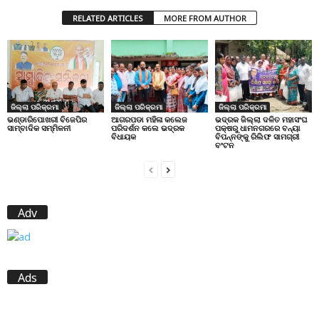
RELATED ARTICLES
MORE FROM AUTHOR
ଜିଲ୍ଲା ପରିକ୍ରମା
ଜିଲ୍ଲା ପରିକ୍ରମା
ଜିଲ୍ଲା ପରିକ୍ରମା
ଭଣ୍ଡାରିପୋଖରୀ ବିଜେପିର
ଆଗରପଡା ମହିଳା କଲେଜ
ଭଦ୍ରକ ଜିଲ୍ଲା ଦଳିତ ମହାସଂଘ
ସାମ୍ବାଦିକ ସମ୍ମିଳନୀ
ପରିଦର୍ଶନ କଲେ ଭଦ୍ରକ
ପକ୍ଷରୁ ଧାମନଗରରେ ବନ୍ୟା
ବିଧାୟକ
ବିପନ୍ନଙ୍କୁ ରିଲିଫ ସାମଗ୍ରୀ
ବଂଟନ
Adv
Ads