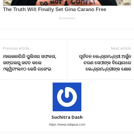
Previous article
Next article
ମାଲକାନଗିରି ପୁଲିସର ସଫଳତା,
ପୂର୍ବତନ କେନ୍ଦ୍ରମନ୍ତ୍ରୀ ଅର୍ଜୁନ
ଜଙ୍ଗଲରୁ ଜବତ କଲେ
ଚରଣ ସେଠୀଙ୍କ ବିୟୋଗରେ
୯କ୍ୱିଟାଂଲ୧୦ କେଜି ଗଜେଂଇ
କେନ୍ଦ୍ରମନ୍ତ୍ରୀଙ୍କ ଶୋକ
Suchitra Dash
https://www.odiapua.com