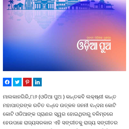
ମାଲକାନଗିରି,୮ା୬ (ଓଡିଆ ପୁଅ ) କାନ୍ତକବି ଲକ୍ଷ୍ଣୀ କାନ୍ତ
ମହାପାତ୍ରଙ୍କ ରଚିତ ବନ୍ଦେ ଉତ୍କଳ ଜନନୀ ବନ୍ଦନା କୋଟି
କୋଟି ଓଡିଆଙ୍କ ପ୍ରାଣର ସ୍ୱର ହୋଇଥିବାରୁ ବଳିମ୍ବରେ
ହେଉପଛେ ରାଜ୍ୟସରକାର ଏହି ସଙ୍ଗୀତକୁ ରାଜ୍ୟ ସଙ୍ଗୀତର