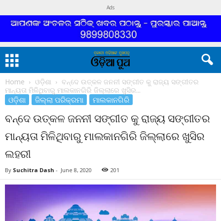
Ads
Home
ଓଡ଼ିଶା
ବନ୍ଦେ ଉତ୍କଳ ଜନନୀ ସଙ୍ଗୀତ କୁ ରାଜ୍ୟ ସଙ୍ଗୀତର
ମାନ୍ୟତା ମିଳିଥିବାରୁ ମାଲକାନଗିରି ଜିଲ୍ଲାରେ ଖୁସିର...
ଓଡ଼ିଶା
ଜିଲ୍ଲା ପରିକ୍ରମା
ମାଲକାନଗିରି
ବନ୍ଦେ ଉତ୍କଳ ଜନନୀ ସଙ୍ଗୀତ କୁ ରାଜ୍ୟ ସଙ୍ଗୀତର
ମାନ୍ୟତା ମିଳିଥିବାରୁ ମାଲକାନଗିରି ଜିଲ୍ଲାରେ ଖୁସିର
ଲହରୀ
By
Suchitra Dash
-
June 8, 2020
201