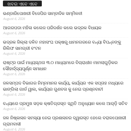
ଖବର ଏବେ ଏବେ
ଭଣ୍ଡାରିପୋଖରୀ ବିଜେପିର ସାମ୍ବାଦିକ ସମ୍ମିଳନୀ
August 6, 2026
ଆଗରପଡା ମହିଳା କଲେଜ ପରିଦର୍ଶନ କଲେ ଭଦ୍ରକ ବିଧାୟକ
August 6, 2026
ଭଦ୍ରକ ଜିଲ୍ଲା ଦଳିତ ମହାସଂଘ ପକ୍ଷରୁ ଧାମନଗରରେ ବନ୍ୟା ବିପନ୍ନଙ୍କୁ
ରିଲିଫ ସାମଗ୍ରୀ ବଂଟନ
August 6, 2026
ରାଷ୍ଟ୍ର ପାଇଁ ମଧ୍ୟସ୍ଥତା ୩.୦ ମାଧ୍ୟମରେ ବିଚାରାଧୀନ ମାମଲାଗୁଡ଼ିକର
ସୌହାର୍ଦ୍ଦ୍ୟପୂର୍ଣ୍ଣ ସମାଧାନ
August 6, 2026
ଜଳସମ୍ପଦ ବିଭାଗର ନିମ୍ନମାନର କାର୍ଯ୍ୟ, କାର୍ଯ୍ୟର ଏକ ସପ୍ତାହ ମଧ୍ୟରେ
ଭାଙ୍ଗିଲା ଗାର୍ଡ ୱାଲ, କାର୍ଯ୍ୟର ଗୁଣବତା କୁ ନେଇ ପ୍ରଶ୍ନବାଚୀ
August 6, 2026
ବନ୍ୟାରେ ପ୍ରମୁଖ ସଡ଼କ କ୍ଷତିଗ୍ରସ୍ତ ସ୍ଥିତି ଅନୁଧ୍ୟାନ କଲେ ଆର୍‌ଡ଼ି ସଚିବ
August 6, 2026
ଜଳ ନିଷ୍କାସନ ସମସ୍ୟା ନେଇ ପ୍ରଶାସନର ଦ୍ୱାରସ୍ତ ହେଲେ ବରାଳପୋଖରୀ
ଗ୍ରାମବାସୀ
August 6, 2026