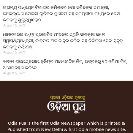
ଗ୍ରାମ୍ୟ ଉନ୍ନୟନ ବିଭାଗର କମିଶନର ତଥା ସଚିବଙ୍କ ସମୀକ୍ଷା,
ଜନକଲ୍ୟାଣ ଯୋଜନା ଗୁଡିକର ଗୁଣବତା ସହ ସମୟସୀମା ମଧ୍ୟରେ ଶେଷ
କରିବାକୁ ଗୁରୁତ୍ୱାରୋପ
August 6, 2026
ଧାମନଗରର ବନ୍ୟା ପ୍ରଭାବିତ ଅଂଚଳର ସ୍ଥିତି ସମୀକ୍ଷା କଲେ
ସ୍ୱାସ୍ଥ୍ୟମନ୍ତ୍ରୀ, ଡାକ୍ତର ଅଭାବ ଦୂର କରିବା ସହ ଚିକିତ୍ସା ସେବା ସୁଦୃଢ଼
କରିବାକୁ ନିର୍ଦ୍ଦେଶ
August 6, 2026
୭୨ତମ ରାଜ୍ୟସ୍ତରୀୟ ଜୁନିୟର ଆଥଲେଟିକ ମିଟ୍‌, ଭଦ୍ରକରୁ ୧୬ ଜଣିଆ ଟିମ୍
ଅଂଶଗ୍ରହଣ କରିବେ
August 6, 2026
Odia Pua is the first Odia Newspaper which is printed &
Published from New Delhi & first Odia mobile news site.