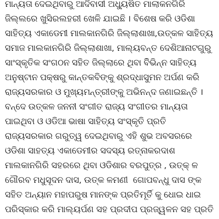
ମାନ୍ୟତା ଦେଇଥିବାରୁ ଆଦିବାସୀ ଅଧ୍ୟୁଷିତ ମାଲାକନଗିରି
ଜିଲ୍ଲରେ ଖୁସିରଲହରୀ ଖେଳି ଯାଇଛି । ବିଶେଷ କରି ଓଡିଶା
ସାହିତ୍ୟ ଏକାଡେମୀ ମାଲକାନଗିରି ଜିଲ୍ଲାଶାଖା,ଉତ୍କଳ ସାହିତ୍ୟ
ସମାଜ ମାଲକାନଗିରି ଜିଲ୍ଲାଶାଖା, ମାଲ୍ୟବନ୍ତ ଦେଶିଆନାଟଗୁରୁ
ସାଂସ୍କୃତିକ ସଂଗଠନ ସହିତ ଜିଲ୍ଲାରେ ଥିବା ବିିଭିନ୍ନ ସାହିତ୍ୟ
ଅନୁଷ୍ଟାନ ପକ୍ଷରୁ କାନ୍ତକବିଙ୍କୁ ଶ୍ରଦ୍ଧାସୁମନ ଅର୍ପଣ କରି
ରାଜ୍ୟସରକାର ଓ ମୁଖ୍ୟମନ୍ତ୍ରୀଙ୍କୁ ଅଭିନନ୍ଦ ଜଣାଇଛନ୍ତି ।
ବନ୍ଦେ ଉତ୍କଳ ଜନନୀ ସଂଗୀତ ରାଜ୍ୟ ସଂଗୀତର ମାନ୍ୟତା
ପାଇଥିବା ଓ ଓଡିଆ ଭାଷା ସାହିତ୍ୟ ସଂସ୍କୃତି ପ୍ରତି
ରାଜ୍ୟସରକାର ଗରୁତ୍ୱ ଦେଇଥିବାରୁ ଏହି ଶୁଭ ଅବସରରେ
ଓଡିଶା ସାହତ୍ୟ ଏକାଡେମୀର ସଦସ୍ୟ ରତ୍ନାକରଦାଶ
ମାଲକାନଗିରି ସହରରେ ଥିବା ଓଡିଶାର ବରପୁତ୍ର , ଉତ୍କ୍ ଳ
ଗୌରବ ମଧୁସୂଦନ ଦାସ, ଉତ୍କ ଳମଣୀ ଗୋପବନ୍ଧୁ ଦାସ ଙ୍କ
ସହିତ ଅନ୍ୟାନ ମହାପରୁଷ ମାନଙ୍କ ପ୍ରତିମୂର୍ତି କୁ ଧୋଇ ଧାଇ
ପରିସ୍କାର କରି ମାଲ୍ୟର୍ପଣ ସହ ପ୍ରଦୀପ ପ୍ରଜ୍ୱଳନ ସହ ପ୍ରତି