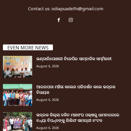
Contact us:
odiapuadelhi@gmail.com
EVEN MORE NEWS
ଭଣ୍ଡାରିପୋଖରୀ ବିଜେପିର ସାମ୍ବାଦିକ ସମ୍ମିଳନୀ
August 6, 2026
ଆଗରପଡା ମହିଳା କଲେଜ ପରିଦର୍ଶନ କଲେ ଭଦ୍ରକ
ବିଧାୟକ
August 6, 2026
ଭଦ୍ରକ ଜିଲ୍ଲା ଦଳିତ ମହାସଂଘ ପକ୍ଷରୁ ଧାମନଗରରେ
ବନ୍ୟା ବିପନ୍ନଙ୍କୁ ରିଲିଫ ସାମଗ୍ରୀ ବଂଟନ
August 6, 2026