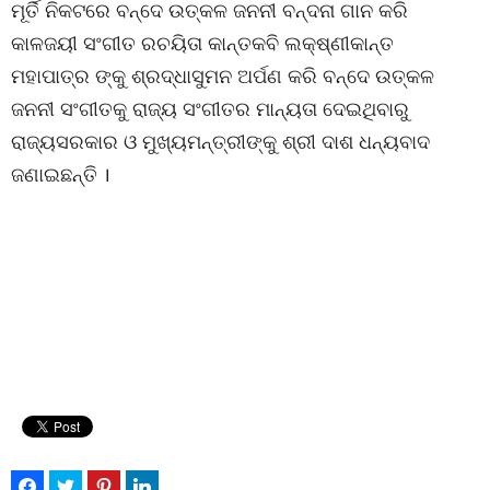
ମୂର୍ତି ନିକଟରେ ବନ୍ଦେ ଉତ୍କଳ ଜନନୀ ବନ୍ଦନା ଗାନ କରି
କାଳଜୟୀ ସଂଗୀତ ରଚୟିତା କାନ୍ତକବି ଲକ୍ଷ୍ଣୀକାନ୍ତ
ମହାପାତ୍ର ଙ୍କୁ ଶ୍ରଦ୍ଧାସୁମନ ଅର୍ପଣ କରି ବନ୍ଦେ ଉତ୍କଳ
ଜନନୀ ସଂଗୀତକୁ ରାଜ୍ୟ ସଂଗୀତର ମାନ୍ୟତା ଦେଇଥିବାରୁ
ରାଜ୍ୟସରକାର ଓ ମୁଖ୍ୟମନ୍ତ୍ରୀଙ୍କୁ ଶ୍ରୀ ଦାଶ ଧନ୍ୟବାଦ
ଜଣାଇଛନ୍ତି ।