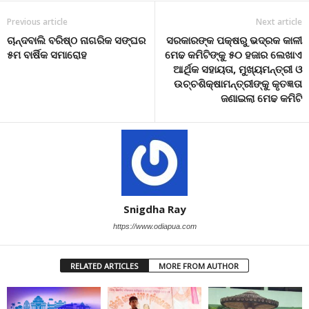
Previous article
Next article
ଚାନ୍ଦବାଲି ବରିଷ୍ଠ ନାଗରିକ ସଙ୍ଘର
ସରକାରଙ୍କ ପକ୍ଷରୁ ଭଦ୍ରକ କାଳୀ
୫ମ ବାର୍ଷିକ ସମାରୋହ
ମେଢ କମିଟିଙ୍କୁ ୫୦ ହଜାର ଲେଖାଏ
ଆର୍ଥିକ ସହାୟତା, ମୁଖ୍ୟମନ୍ତ୍ରୀ ଓ
ଉଚ୍ଚଶିକ୍ଷାମନ୍ତ୍ରୀଙ୍କୁ କୃତଜ୍ଞତା
ଜଣାଇଲା ମେଢ କମିଟି
Snigdha Ray
https://www.odiapua.com
RELATED ARTICLES
MORE FROM AUTHOR