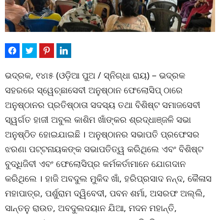
ଭଦ୍ରକ, ୧୪ା୫ (ଓଡ଼ିଆ ପୁଅ / ସ୍ନିଗ୍ଧା ରାୟ) – ଭଦ୍ରକ
ସହରରେ ସ୍ୱେଚ୍ଛାସେବୀ ଅନୁଷ୍ଠାନ ଫେଲୋସିପ୍ ଠାରେ
ଅନୁଷ୍ଠାନର ପ୍ରତିଷ୍ଠାତା ସଦସ୍ୟ ତଥା ବିଶିଷ୍ଟ ସମାଜସେବୀ
ସ୍ୱର୍ଗତ ହାଜୀ ଅବୁଲ କାଶିମ ଖାଁଙ୍କର ଶ୍ରଦ୍ଧାଞ୍ଜଳି ସଭା
ଅନୁଷ୍ଠିତ ହୋଇଯାଇଛି । ଅନୁଷ୍ଠାନର ସଭାପତି ପ୍ରଫେସର
ଝରଣା ପଟ୍ଟନାୟକଙ୍କ ସଭାପତିତ୍ୱ କରିଥିଲେ ଏବଂ ବିଶିଷ୍ଟ
ବୁଦ୍ଧିଜିବୀ ଏବଂ ଫେଲୋସିପ୍‌ର କର୍ମକର୍ତାମାନେ ଯୋଗଦାନ
କରିଥିଲେ । ହାଜି ଅବଦୁଲ ମୁକିଦ ଖାଁ, ହରିପ୍ରସାଦ ନନ୍ଦ, କୈଳାସ
ମହାପାତ୍ର, ପର୍ଶୁରାମ ଦ୍ୱିବେଦୀ, ପବନ ଶର୍ମା, ଅସରଫ ଅଲ୍ଲି,
ସାନ୍ତନୁ ରାଉତ, ଅବଦୁଲଦୟାନ ଯିଆ, ମଦନ ମହାନ୍ତି,