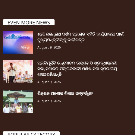
EVEN MORE NEWS
ଶ୍ରୀ ଜଗନ୍ନାଥ ଦର୍ଶନ ପ୍ରଚାର ସମିତି କାର୍ଯ୍ୟାଳୟ ପାଇଁ
ମୁଖ୍ୟମନ୍ତ୍ରୀଙ୍କୁ ଦାବୀପତ୍ର
August 9, 2026
ପ୍ରତିମୂର୍ତ୍ତି ଉନ୍ମୋଚନ ଉତ୍ସବ ଓ ଶ୍ରଦ୍ଧାଞ୍ଜଳୀ
ସଭା,ସମାଜର ମଙ୍ଗଳକାରୀ ମଣିଷ ସଦା ସ୍ମରଣୀୟ
ହୋଇରହିଥାନ୍ତି
August 9, 2026
ଶିକ୍ଷକ ଅଶୋକ ଖିଲାର ସମ୍ବର୍ଦ୍ଧିତ
August 9, 2026
POPULAR CATEGORY