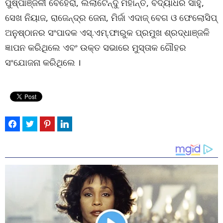
ପୁଷ୍ପାଞ୍ଜଳୀ ବେହେରା, ଲଲାଟେନ୍ଦୁ ମହାନ୍ତି, ବିଦ୍ୟାଧର ସାହୁ,
ସେଖ ନିୟାଜ, ରାଜେନ୍ଦ୍ର ଜେନା, ମିର୍ଜା ଏଦାଜ୍ ବେଗ ଓ ଫେଲୋସିପ୍
ଅନୁଷ୍ଠାନର ସଂପାଦକ ଏସ୍‌.ଏମ୍‌.ଫାରୁକ ପ୍ରମୁଖ ଶ୍ରଦ୍ଧାଞ୍ଜଳି
ଜ୍ଞାପନ କରିଥିଲେ ଏବଂ ଉକ୍ତ ସଭାରେ ମୁସ୍ତାକ ଗୌହର
ସଂଯୋଜନା କରିଥିଲେ ।