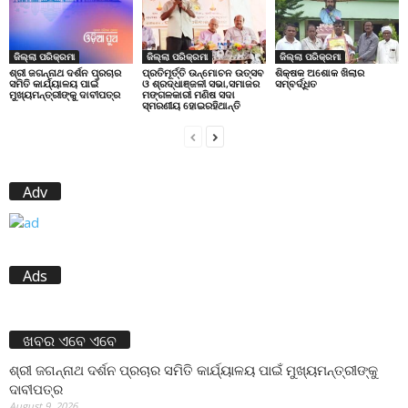
ଜିଲ୍ଲା ପରିକ୍ରମା
ଜିଲ୍ଲା ପରିକ୍ରମା
ଜିଲ୍ଲା ପରିକ୍ରମା
ପ୍ରତିମୂର୍ତ୍ତି ଉନ୍ମୋଚନ ଉତ୍ସବ
ଶିକ୍ଷକ ଅଶୋକ ଖିଲାର
ଶ୍ରୀ ଜଗନ୍ନାଥ ଦର୍ଶନ ପ୍ରଚାର
ଓ ଶ୍ରଦ୍ଧାଞ୍ଜଳୀ ସଭା,ସମାଜର
ସମ୍ବର୍ଦ୍ଧିତ
ସମିତି କାର୍ଯ୍ୟାଳୟ ପାଇଁ
ମଙ୍ଗଳକାରୀ ମଣିଷ ସଦା
ମୁଖ୍ୟମନ୍ତ୍ରୀଙ୍କୁ ଦାବୀପତ୍ର
ସ୍ମରଣୀୟ ହୋଇରହିଥାନ୍ତି
Adv
Ads
ଖବର ଏବେ ଏବେ
ଶ୍ରୀ ଜଗନ୍ନାଥ ଦର୍ଶନ ପ୍ରଚାର ସମିତି କାର୍ଯ୍ୟାଳୟ ପାଇଁ ମୁଖ୍ୟମନ୍ତ୍ରୀଙ୍କୁ
ଦାବୀପତ୍ର
August 9, 2026