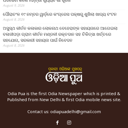
August 9, 2026
ପୌରାଚଂଳ ୧୯ ନମ୍ବର ୱାର୍ଡ଼ରେ କଂଗ୍ରେସ ପକ୍ଷରୁ ଶୁଖିଲା ଖାଦ୍ୟ ବଂଟନ
August 8, 2026
ଅସୁସ୍ଥ କୀର୍ତନ କଳାକାର ଲୋକନାଥ ବେହେରାଙ୍କ ସହାୟତାରେ ଆଗେଇଲା
ବଳାଜୀପଡ଼ା ଗ୍ରାମ କୀର୍ତନ ମଣ୍ଡଳୀ ରକ୍ତଦାନ ସହ ଚିକିତ୍ସା ଖର୍ଚ୍ଚରେ
ସହଯୋଗ, ସରକାରୀ ସହାୟତା ପାଇଁ ନିବେଦନ
August 8, 2026
Odia Pua is the first Odia Newspaper which is printed &
Published from New Delhi & first Odia mobile news site.
Contact us:
odiapuadelhi@gmail.com