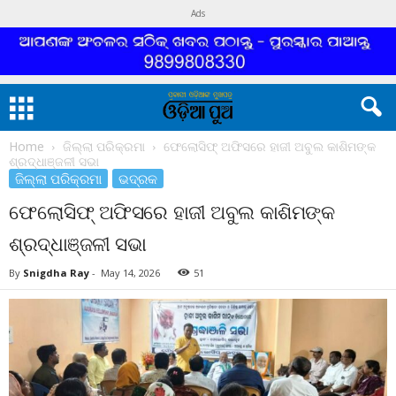
Ads
Home
ଜିଲ୍ଲା ପରିକ୍ରମା
ଫେଲୋସିଫ୍ ଅଫିସରେ ହାଜୀ ଅବୁଲ କାଶିମଙ୍କ
ଶ୍ରଦ୍ଧାଞ୍ଜଳୀ ସଭା
ଜିଲ୍ଲା ପରିକ୍ରମା
ଭଦ୍ରକ
ଫେଲୋସିଫ୍ ଅଫିସରେ ହାଜୀ ଅବୁଲ କାଶିମଙ୍କ
ଶ୍ରଦ୍ଧାଞ୍ଜଳୀ ସଭା
By
Snigdha Ray
-
May 14, 2026
51