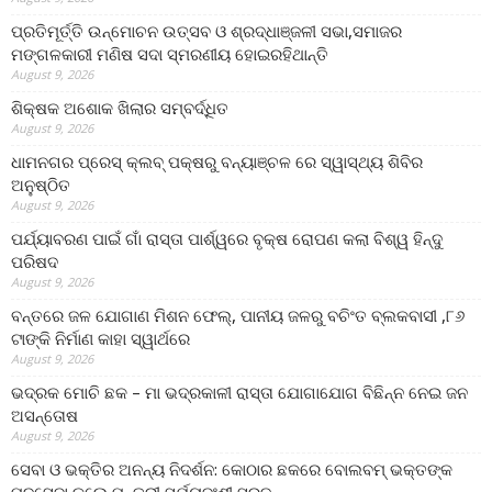
ପ୍ରତିମୂର୍ତ୍ତି ଉନ୍ମୋଚନ ଉତ୍ସବ ଓ ଶ୍ରଦ୍ଧାଞ୍ଜଳୀ ସଭା,ସମାଜର
ମଙ୍ଗଳକାରୀ ମଣିଷ ସଦା ସ୍ମରଣୀୟ ହୋଇରହିଥାନ୍ତି
August 9, 2026
ଶିକ୍ଷକ ଅଶୋକ ଖିଲାର ସମ୍ବର୍ଦ୍ଧିତ
August 9, 2026
ଧାମନଗର ପ୍ରେସ୍ କ୍ଲବ୍ ପକ୍ଷରୁ ବନ୍ୟାଞ୍ଚଳ ରେ ସ୍ୱାସ୍ଥ୍ୟ ଶିବିର
ଅନୁଷ୍ଠିତ
August 9, 2026
ପର୍ଯ୍ୟାବରଣ ପାଇଁ ଗାଁ ରାସ୍ତା ପାର୍ଶ୍ୱରେ ବୃକ୍ଷ ରୋପଣ କଲା ବିଶ୍ୱ ହିନ୍ଦୁ
ପରିଷଦ
August 9, 2026
ବନ୍ତରେ ଜଳ ଯୋଗାଣ ମିଶନ ଫେଲ୍‌, ପାନୀୟ ଜଳରୁ ବଚିଂତ ବ୍ଲକବାସୀ ,୮୬
ଟାଙ୍କି ନିର୍ମାଣ କାହା ସ୍ୱାର୍ଥରେ
August 9, 2026
ଭଦ୍ରକ ମୋଚି ଛକ – ମା ଭଦ୍ରକାଳୀ ରାସ୍ତା ଯୋଗାଯୋଗ ବିଛିନ୍ନ ନେଇ ଜନ
ଅସନ୍ତୋଷ
August 9, 2026
ସେବା ଓ ଭକ୍ତିର ଅନନ୍ୟ ନିଦର୍ଶନ: କୋଠାର ଛକରେ ବୋଲବମ୍ ଭକ୍ତଙ୍କ
ପଦସେବା କଲେ ମନ୍ତ୍ରୀ ସୂର୍ଯ୍ୟବଂଶୀ ସୂରଜ