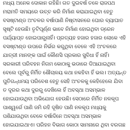
ମଧ୍ୟ ଅନେକ ଦୋକାନ ରହିଛି। ଗତ ଦୁଇବର୍ଷ ତଳେ ରାଜପଥ
ମରାମତି ସମୟରେ ଉଚ୍ଚ କରି ନିର୍ମାଣ କରାଯାଇଥିବା ହେତୁ
ବସଷ୍ଟାଣ୍ଡ ଅଂଚଳର ବର୍ଷାପାଣି ନିଷ୍ଟାସନରେ ଘୋର ବ୍ୟାଘାତ
ସୃଷ୍ଟି ହେଉଛି। ତୃଟିପୂର୍ଣ୍ଣ ଭାବେ ନିର୍ମାଣ ହୋଇଥିବା ଡ୍ରେନ
ପର୍ଯ୍ୟାପ୍ତ ହୋଇପାରୁନାହିଁ। ପ୍ରତ୍ୟହ ହଜାର ହଜାର ଲୋକେ ଏହି
ବସଷ୍ଟାଣ୍ଡ ଉପରେ ନିର୍ଭର କରୁଥିବା ବେଳେ ଏହି ଅଂଚଳରେ
ଯାତ୍ରୀ ମାନଙ୍କ ପାଇଁ କୌଣସି ପ୍ରକାର ସୁବିଧା ହିଁ ନାହିଁ।
ସରକାରୀ ପରିବହନ ନିଗମ କୋଠାକୁ ଭଡାରେ ଦିଆଯାଇଥିବା
ବେଲେ ପୂର୍ବରୁ ନିର୍ମିତ ଶୌଚାଳୟ କଥା ନକହିବା ହିଁ ଭଲ। ଅତ୍ୟନ୍ତ
ପୁତିଗନ୍ଧମୟ ପରିବେଶ ହେତୁ ସେହି ଅଂଚଳକୁ କେହିହେଲେ ଯିବା
ତ ଦୂରର କଥା ଦୁରରୁ ଦେଖିଲେ ହିଁ ଅବସ୍ଥା ଅସମ୍ଭାଳ
ହୋଇଯାଉଥିବା ଅଭିଯୋଗ ହେଉଛି। ସେଠାରେ ନିର୍ମିତ ନଳକୂପ
ପାଶ୍ୱର୍ରେ ପାଣି ଜମି ରହି ଦୂଷିତ ପାଣି ନଳକୂପ ମଧ୍ୟକୁ
ପଶିଯାଉଥିବା ବେଳେ ବର୍ଷାଦିନେ ଅବସ୍ଥା ଅସମ୍ଭାଳ
ହୋଇଯାଇଥାଏ। ପରିହନ ବିଭାଗ କୋଠା ସାମନାରେ ଥିବା ବରଗଛ