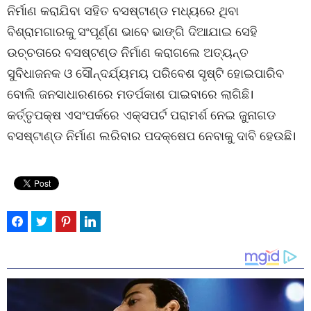
ନିର୍ମାଣ କରାଯିବା ସହିତ ବସଷ୍ଟାଣ୍ଡ ମଧ୍ୟରେ ଥିବା
ବିଶ୍ରାମଗାରକୁ ସଂପୂର୍ଣ୍ଣ ଭାବେ ଭାଙ୍ଗି ଦିଆଯାଇ ସେହି
ଉଚ୍ଚତାରେ ବସଷ୍ଟଣ୍ଡ ନିର୍ମାଣ କରାଗଲେ ଅତ୍ୟନ୍ତ
ସୁବିଧାଜନକ ଓ ସୌନ୍ଦର୍ଯ୍ୟମୟ ପରିବେଶ ସୃଷ୍ଟି ହୋଇପାରିବ
ବୋଲି ଜନସାଧାରଣରେ ମତର୍ପକାଶ ପାଇବାରେ ଲାଗିଛି।
କର୍ତ୍ତୃପକ୍ଷ ଏସଂପର୍କରେ ଏକ୍ସପର୍ଟ ପରାମର୍ଶ ନେଇ ଜୁନାଗଡ
ବସଷ୍ଟାଣ୍ଡ ନିର୍ମାଣ ଲରିବାର ପଦକ୍ଷେପ ନେବାକୁ ଦାବି ହେଉଛି।