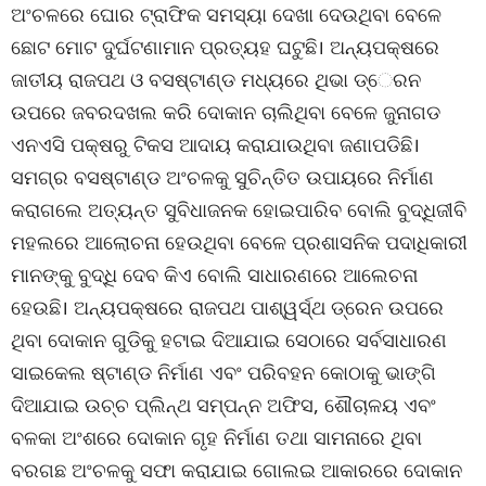
ଅଂଚଳରେ ଘୋର ଟ୍ରାଫିକ ସମସ୍ୟା ଦେଖା ଦେଉଥିବା ବେଳେ
ଛୋଟ ମୋଟ ଦୁର୍ଘଟଣାମାନ ପ୍ରତ୍ୟହ ଘଟୁଛି। ଅନ୍ୟପକ୍ଷରେ
ଜାତୀୟ ରାଜପଥ ଓ ବସଷ୍ଟାଣ୍ଡ ମଧ୍ୟରେ ଥିଭା ଡ୍େରନ
ଉପରେ ଜବରଦଖଲ କରି ଦୋକାନ ଚାଲିଥିବା ବେଳେ ଜୁନାଗଡ
ଏନଏସି ପକ୍ଷରୁ ଟିକସ ଆଦାୟ କରାଯାଉଥିବା ଜଣାପଡିଛି।
ସମଗ୍ର ବସଷ୍ଟାଣ୍ଡ ଅଂଚଳକୁ ସୁଚିନ୍ତିତ ଉପାୟରେ ନିର୍ମାଣ
କରାଗଲେ ଅତ୍ୟନ୍ତ ସୁବିଧାଜନକ ହୋଇପାରିବ ବୋଲି ବୁଦ୍ଧିଜୀବି
ମହଲରେ ଆଲୋଚନା ହେଉଥିବା ବେଳେ ପ୍ରଶାସନିକ ପଦାଧିକାରୀ
ମାନଙ୍କୁ ବୁଦ୍ଧି ଦେବ କିଏ ବୋଲି ସାଧାରଣରେ ଆଲେଚନା
ହେଉଛି। ଅନ୍ୟପକ୍ଷରେ ରାଜପଥ ପାଶ୍ୱର୍ସ୍ଥ ଡ୍ରେନ ଉପରେ
ଥିବା ଦୋକାନ ଗୁଡିକୁ ହଟାଇ ଦିଆଯାଇ ସେଠାରେ ସର୍ବସାଧାରଣ
ସାଇକେଲ ଷ୍ଟାଣ୍ଡ ନିର୍ମାଣ ଏବଂ ପରିବହନ କୋଠାକୁ ଭାଙ୍ଗି
ଦିଆଯାଇ ଉଚ୍ଚ ପ୍ଲିନ୍ଥ ସମ୍ପନ୍ନ ଅଫିସ, ଶୌଚାଳୟ ଏବଂ
ବଳକା ଅଂଶରେ ଦୋକାନ ଗୃହ ନିର୍ମାଣ ତଥା ସାମନାରେ ଥିବା
ବରଗଛ ଅଂଚଳକୁ ସଫା କରାଯାଇ ଗୋଲଇ ଆକାରରେ ଦୋକାନ