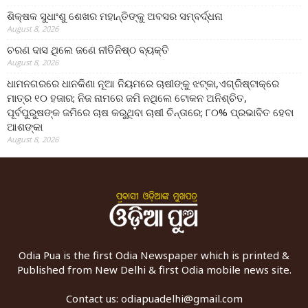
ଶିକ୍ଷକ ସୁଧାଂଶୁ ଶେଖର ମହାନ୍ତିଙ୍କୁ ଅବସର ସମ୍ବର୍ଦ୍ଧନା
August 8, 2026
ଚରଣ ଦାସ ଥିଲେ ଜଣେ ନୀତିନିଷ୍ଠ ବ୍ୟକ୍ତି
August 8, 2026
ଧାମନଗରରେ ଧାନକିଣା ନୂଆ ନିୟମରେ ଚାଷୀଙ୍କୁ ଝଟ୍‌କା,ଏଗ୍ରିଷ୍ଟାକ୍‌ରେ
ମାତ୍ର ୧୦ ହଜାର; ନିଜ ନାମରେ ଜମି ନଥିଲେ ଟୋକନ ଅନିଶ୍ଚିତ,
ପୂର୍ବପୁରୁଷଙ୍କ ଜମିରେ ଚାଷ କରୁଥିବା ଚାଷୀ ଚିନ୍ତାରେ; ୮୦% ପ୍ରଭାବିତ ହେବା
ଆଶଙ୍କା
August 8, 2026
Odia Pua is the first Odia Newspaper which is printed &
Published from New Delhi & first Odia mobile news site.
Contact us:
odiapuadelhi@gmail.com