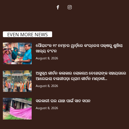
EVEN MORE NEWS
ପୌରାଚଂଳ ୧୯ ନମ୍ବର ୱାର୍ଡ଼ରେ କଂଗ୍ରେସ ପକ୍ଷରୁ ଶୁଖିଲା
ଖାଦ୍ୟ ବଂଟନ
August 8, 2026
ଅସୁସ୍ଥ କୀର୍ତନ କଳାକାର ଲୋକନାଥ ବେହେରାଙ୍କ ସହାୟତାରେ
ଆଗେଇଲା ବଳାଜୀପଡ଼ା ଗ୍ରାମ କୀର୍ତନ ମଣ୍ଡଳୀ...
August 8, 2026
ସରକାରୀ ଘର ଯାହା ପାଇଁ ସାତ ସପନ
August 8, 2026