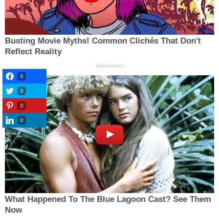
0
0
0
0