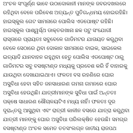
ଅଂଚଳ ସଂପୂର୍ଣ୍ଣ ଭାବେ ଉଠାଦୋକାନୀ ମାନଙ୍କ ଜବରଦଖଲରେ
ରହିଥିବା ବେଳେ ପରିବେଶ ଅତ୍ୟନ୍ତ ପୁତିଗନ୍ଧମୟ ହୋଇରହିଛି।
ହାଇସ୍କୁଲ ଗେଟ ସାମନାରେ ପୋଲିସ ଏଡପୋଷ୍ଟ ରହିଛି।
ହାଇସ୍କୁଲ ପାଶ୍ୱର୍ସ୍ଥ ଡାକ୍ତରଖାନା ଛକ ପଟୁ ସଂଯୋଗୀ
ରାସ୍ତାରେ ପ୍ରାୟତଃ ସବୁବେଳେ ଗାଡିମଟର ଯାତାୟତ କରୁଥିବା
ବେଳେ ସେଠାରେ ଥିବା ଦୋକାନ ସାମନାରେ ବାଇକ, ସାଇକେଲ
ଇତ୍ୟାଦି ଯାନବାହନ ରହୁଥିବା ହେତୁ ପୋଲିସ ଏଡପୋଷ୍ଟ ଠାରୁ
ଗାଡିମଟର ସବୁ ବସଷ୍ଟାଣ୍ଡ ମଧ୍ୟକୁ ପ୍ରବେଶ କରି ହିଁ ବାହାରକୁ
ଯାଉଥିବା ଦେଖାଯାଇଥାଏ। ଫଳତଃ ବସ ରହଣିରେ ଘୋର
ଅସୁବିଧା ହେବା ସହିତ ଜନସାଧାରଣ ଗମନା ଗମନରେ ଘୋର
ଅସୁବିଧା ହେଉଥିଛି। ଯାତ୍ରୀମାନଙ୍କ ସୁବିଧା ପାଇଁ ଅନ୍ତତଃ
ପକ୍ଷେ ସାଧାରଣ ଶୌଚାଳୟଟିଏ ମଧ୍ୟ ନାହିଁ। ଫଳତଃ ଦୂର
ଦୂରାନ୍ତରୁ ଆସୁଥିବା ଏବଂ ରାତ୍ରୀ କାଳୀନ ବସରେ ଯାତ୍ରା କରୁଥିବା
ଯାତ୍ରୀ ମାନଙ୍କୁ ଘୋର ଅସୁବିଧା ପରିଲକ୍ଷିତ ହେଉଛି। ସମଗ୍ର
ବସଷ୍ଟାଣ୍ଡ ଅଂଚଳ ସମେତ ତତସଂଲଗ୍ନ ଜାତୀୟ ରାଜପଥ