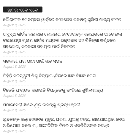
ଖବର ଏବେ ଏବେ
ପୌରାଚଂଳ ୧୯ ନମ୍ବର ୱାର୍ଡ଼ରେ କଂଗ୍ରେସ ପକ୍ଷରୁ ଶୁଖିଲା ଖାଦ୍ୟ ବଂଟନ
August 8, 2026
ଅସୁସ୍ଥ କୀର୍ତନ କଳାକାର ଲୋକନାଥ ବେହେରାଙ୍କ ସହାୟତାରେ ଆଗେଇଲା
ବଳାଜୀପଡ଼ା ଗ୍ରାମ କୀର୍ତନ ମଣ୍ଡଳୀ ରକ୍ତଦାନ ସହ ଚିକିତ୍ସା ଖର୍ଚ୍ଚରେ
ସହଯୋଗ, ସରକାରୀ ସହାୟତା ପାଇଁ ନିବେଦନ
August 8, 2026
ସରକାରୀ ଘର ଯାହା ପାଇଁ ସାତ ସପନ
August 8, 2026
ତିହିଡି଼ ସରସ୍ୱତୀ ଶିଶୁ ବିଦ୍ୟାମନ୍ଦିରରେ ଜ୍ଞାନ ବିଜ୍ଞାନ ମେଳା
August 8, 2026
ବିଜେଡି ପଂଚାୟତ ସଭାପତି ବିପନ୍ନଙ୍କୁ ବାଂଟିଲେ ଶୁଖିଲାଖାଦ୍ୟ
August 8, 2026
ସମାଜସେବୀ ଜ୍ଞାନେନ୍ଦ୍ର ଦାସଙ୍କୁ ଶ୍ରଦ୍ଧାଞ୍ଜଳୀ
August 8, 2026
ଯୁବକଙ୍କ ସନ୍ଦେହଜନକ ମୃତ୍ୟୁ ଘଟଣା ,ପୁଅକୁ ହତ୍ୟା କାରାଯାଇଥିବା ନେଇ
ଅଭିଯୋଗ କଲେ ମା, ସାଇଂଟିଫିକ ଟିମର ଓ ଏସଡ଼ିପିଓଙ୍କ ତଦନ୍ତ
August 8, 2026