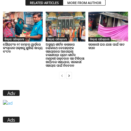
RELATED ARTICLES
MORE FROM AUTHOR
ଜିଲ୍ଲା ପରିକ୍ରମା
ଜିଲ୍ଲା ପରିକ୍ରମା
ଜିଲ୍ଲା ପରିକ୍ରମା
ପୌରାଚଂଳ ୧୯ ନମ୍ବର ୱାର୍ଡ଼ରେ
ଅସୁସ୍ଥ କୀର୍ତନ କଳାକାର
ସରକାରୀ ଘର ଯାହା ପାଇଁ ସାତ
କଂଗ୍ରେସ ପକ୍ଷରୁ ଶୁଖିଲା ଖାଦ୍ୟ
ଲୋକନାଥ ବେହେରାଙ୍କ
ସପନ
ବଂଟନ
ସହାୟତାରେ ଆଗେଇଲା
ବଳାଜୀପଡ଼ା ଗ୍ରାମ କୀର୍ତନ
ମଣ୍ଡଳୀ ରକ୍ତଦାନ ସହ ଚିକିତ୍ସା
ଖର୍ଚ୍ଚରେ ସହଯୋଗ, ସରକାରୀ
ସହାୟତା ପାଇଁ ନିବେଦନ
Adv
Ads