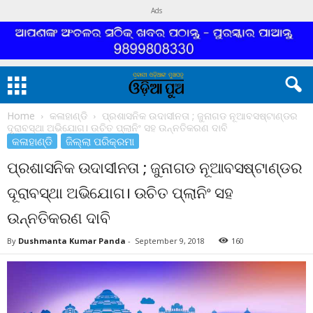
Ads
Home
କଳାହାଣ୍ଡି
ପ୍ରଶାସନିକ ଉଦାସୀନତା ; ଜୁନାଗଡ ନୂଆବସଷ୍ଟାଣ୍ଡର
ଦୂରାବସ୍ଥା ଅଭିଯୋଗ। ଉଚିତ ପ୍ଲାନିଂ ସହ ଉନ୍ନତିକରଣ ଦାବି
କଳାହାଣ୍ଡି
ଜିଲ୍ଲା ପରିକ୍ରମା
ପ୍ରଶାସନିକ ଉଦାସୀନତା ; ଜୁନାଗଡ ନୂଆବସଷ୍ଟାଣ୍ଡର
ଦୂରାବସ୍ଥା ଅଭିଯୋଗ। ଉଚିତ ପ୍ଲାନିଂ ସହ
ଉନ୍ନତିକରଣ ଦାବି
By
Dushmanta Kumar Panda
-
September 9, 2018
160