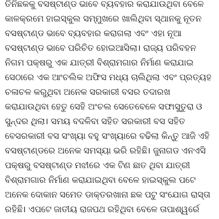
ତିନିଛକକୁ ବସଷ୍ଟାଣ୍ଡ ଭାବେ ବ୍ୟବହାର କରାଯାଉଥିବା ବେଳେ
କାଳକ୍ରମେ ହାଇସ୍କୁଲ ସମ୍ମୁଖରେ ଖାଲିଥିବା ସ୍ଥାନକୁ ନୂତନ
ବସଷ୍ଟାଣ୍ଡ ଭାବେ ବ୍ୟବହାର କରାଗଲା ଏବଂ ଏହା ନୂଆ
ବସଷ୍ଟାଣ୍ଡ ଭାବେ ପରିଚିତ ହୋଇଆସିଲା। ରାଜ୍ୟ ପରିବହନ
ନିଗମ ପକ୍ଷରୁ ଏକ ଯାତ୍ରୀ ବିଶ୍ରାମଗାର ନିର୍ମାଣ କରାଯାଇ
ସେଠାରେ ଏକ ଆଂଚଲିକ ଅଫିସ ମଧ୍ୟ ଚାଲିଥିଲା ଏବଂ ପ୍ରତ୍ୟହ
ଚଳାଚଳ କରୁଥିବା ଅନେକ ସରକାରୀ ବସର ତଦାରଖ
କରାଯାଉଥିବା ହେତୁ ସେହି ଅଂଚଲ ସେତେବେଳେ ସଫାସୁତୁରା ଓ
ସୁନ୍ଦର ଥିଲା। ସମୟ ବଦଳିବା ସହିତ ସରକାରୀ ବସ ସହିତ
ବେସରକାରୀ ବସ ସଂଖ୍ୟା ବହୁ ସଂଖ୍ୟାରେ ବଢିଲା କିନ୍ତୁ ଆଜି ଏହି
ବସଷ୍ଟାଣ୍ଡରେ ଅନେକ ସମସ୍ୟା ଭରି ରହିଛି। ଜୁନାଗଡ ଏନଏସି
ପକ୍ଷରୁ ବସଷ୍ଟାଣ୍ଡ ମଝୀରେ ଏକ ଟିଣ ଛାତ ଥିବା ଯାତ୍ରୀ
ବିଶ୍ରାମଗାର ନିର୍ମାଣ କରାଯାଇଥିବା ବେଳେ ହାଇସ୍କୁଲ ପଟେ
ଅନେକ ଦୋକାନ ସମେତ ଡାକ୍ତରଖାନା ଛକ ପଟୁ ସଂଯୋଗ ରାସ୍ତା
ରହିଛି। ଏପଟେ ଜାତୀୟ ରାଜପଥ ରହିଥିବା ବେଳେ ତାପାଶ୍ୱର୍ରେ