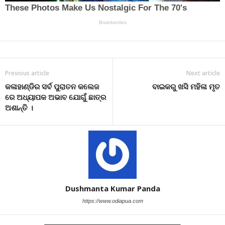
Previous article
Next article
କଳାହାଣ୍ଡିର ସର୍ବ ପୁରାତନ କଲେଜ
ବାଇକରୁ ଖସି ମହିଳା ମୃତ
ରେ ଅଧ୍ୟାପକ ଅଭାବ ଯୋଗୁଁ ଛାତ୍ର
ଅଶାନ୍ତି ।
Dushmanta Kumar Panda
https://www.odiapua.com