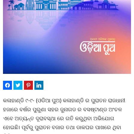
କଳାହାଣ୍ଡି ୯-୯- (ଓଡିଆ ପୁଅ) କଳାହାଣ୍ଡି ର ପୁରାତନ ରାଜଧାନୀ
ହଜାରେ ବର୍ଷର ପୁରୁଣା ସହର ଜୁନାଗଡ ର ବସଷ୍ଟାଣ୍ଡ ଅଂଚଳ
ଏବେ ଅତ୍ୟନ୍ତ ଦୂରାବସ୍ଥା ରେ ଗତି କରୁଥିବା ଅଭିଯୋଗ
ହୋଇଛି। ପୂର୍ବରୁ ପୁରାତନ ବଜାର ତଥା ଡାକଘର ପାଖରେ ଥିବା