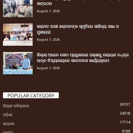
ସଙ୍ଗଠନ
August 7, 2026
କରାମତ ଅଲୀ କରାମତଙ୍କ ସ୍ମୃତିରେ ସାହିତ୍ୟ ସଭା ଓ
ମୁଶାୟରା
August 7, 2026
ଜିଲ୍ଲା ଆଇନ ସେବା ପ୍ରାଧିକରଣ ପକ୍ଷରୁ ନାରାୟଣ ଚନ୍ଦ୍ର
ଉଚ୍ଚ ବିଦ୍ୟାଳୟରେ ସଚେତନତା କାର୍ଯ୍ୟକ୍ରମ
August 7, 2026
POPULAR CATEGORY
39157
ଜିଲ୍ଲା ପରିକ୍ରମା
24318
ଓଡ଼ିଶା
17114
ଭଦ୍ରକ
9169
ଜାତୀୟ