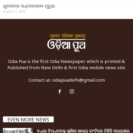
ଯୁବକଙ୍କ ସନ୍ଦେହଜନକ ମୃତ୍ୟୁ
August 7, 2026
Odia Pua is the first Odia Newspaper which is printed &
Published from New Delhi & first Odia mobile news site.
Contact us:
odiapuadelhi@gmail.com
EVEN MORE NEWS
ବନ୍ୟା ବିପନ୍ନଙ୍କୁ ଶୁଖିଲା ଖାଦ୍ୟ ବାଂଟିଲେ ତିହିଡି଼ ସତ୍ୟସାଇ