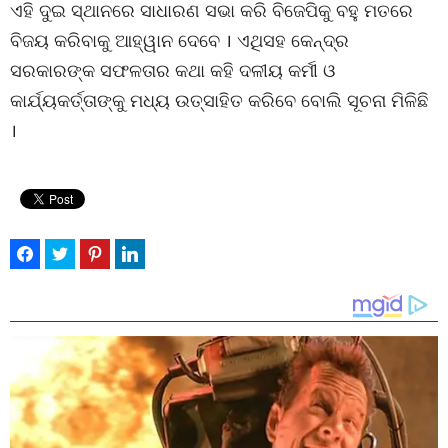
ଏହି ଦୁଇ ସ୍ଥାନରେ ସାଧାରଣ ସଭା କରି ବିଜେପିକୁ ବହୁ ମତରେ
ବିଜୟ କରିବାକୁ ଆହ୍ୱାନ ଦେବେ । ଏଥିସହ କେନ୍ଦ୍ର
ସରକାରଙ୍କ ସଫଳତାର କଥା କହି ଦଳୀୟ କର୍ମୀ ଓ
କାର୍ଯ୍ୟକର୍ତ୍ତାଙ୍କୁ ମଧ୍ୟ ଉତ୍ସାହିତ କରିବେ ବୋଲି ସୂଚନା ମିଳିଛି
।