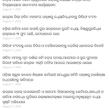
ବିଦ୍ୟାଳୟରେ ସଚେତନତା କାର୍ଯ୍ୟକ୍ରମ
August 7, 2026
ଭଦ୍ରକ ଜିଲା ଦଳିତ ମହାସଂଘ ପକ୍ଷରୁ ବନ୍ୟାବିପନ୍ନଙ୍କୁ ରିଲିଫ ବଂଟନ
August 7, 2026
ବଢ଼ିଲା ନାଳିଆ ରେବ କପାଳି,ଦୁଇ ସପ୍ତାହରେ ଦୁଇଟି ବନ୍ୟା, ବିଷ୍ଣୁପୁରବିନ୍ଧା
ରାସ୍ତାରେ ୩ ଫୁଟ ପାଣି, ଇଟାପାଳରେ ଘାଇ
August 7, 2026
ରିଲିଫ ବଂଟନକୁ ନେଇ ବିଡିଓ ଓ ତହସିଲଦାରଙ୍କୁ ଘେରିଲା ଧାମନଗର ବିଜେଡି
August 7, 2026
ଜୀବିତ ମା’ଙ୍କୁ ମୃତ ଦର୍ଶାଇ ଜମି ହଡ଼ପ ଘଟଣା,ଆରଆଇ ଓ ଦୁଇ ପୁଅଙ୍କ
ଗିରଫ ଦାବିରେ ଭଦ୍ରକ ଏସ୍‌ପି ଅଫିସ ଆଗରେ ଆଇଶାଙ୍କ ଧାରଣା
August 7, 2026
ଓଡ଼ିଶା ସ୍କୁଲ କଲେଜ ଶିକ୍ଷକ କର୍ମଚାରୀ ସମନ୍ୱୟ ସମିତି ପକ୍ଷରୁ ଗଣଶିକ୍ଷା
ମନ୍ତ୍ରୀଙ୍କୁ ଦାବିପତ୍ର
August 7, 2026
ଭଦ୍ରକ ବ୍ଲକ୍ ଉପସଭାପତି ଓ ସରପଂଚ ଜିଲାପାଳଙ୍କୁ ଭେଟିଲେ,ସାଳନ୍ଦୀ ଓ
ନାଳିଆ ନଦୀବନ୍ଧ ଗୁଡିକର ରକ୍ଷଣାବେକ୍ଷଣ ଅଭାବରୁ ମନୁଷ୍ୟକୃତ ବନ୍ୟା
ସୃଷ୍ଟି ଅଭିଯୋଗ
August 7, 2026