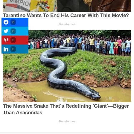
0
0
0
0