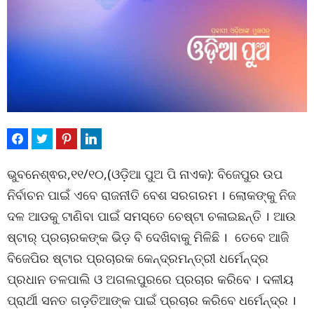
ଭୁବନେଶ୍ଵର,୧୧/୧୦,(ଓଡ଼ିଆ ପୁଅ ପି ନାଏକ): ବିଜେପୁର ଉପ
ନିର୍ବାଚନ ପାଇଁ ଏବେ ରାଜନୀତି ବେଶ ସରଗରମ । ଲୋକଙ୍କୁ ନିଜ
ଦଳ ଆଡକୁ ଟାଣିବା ପାଇଁ ସମସ୍ତେ ଚେଷ୍ଟା ଚଳାଇଛନ୍ତି । ଆଉ
ଷ୍ଟାର୍ ପ୍ରଚାରକଙ୍କ ଭିଡ଼ ବି ଦେଖିବାକୁ ମିଳିଛି । ତେବେ ଆଜି
ବିଜେପିର ଷ୍ଟାର ପ୍ରଚାରକ କେନ୍ଦ୍ରମନ୍ତ୍ରୀ ଧର୍ମେନ୍ଦ୍ର
ପ୍ରଧାନ ତଳପାଲି ଓ ଅଗଲପୁରରେ ପ୍ରଚାର କରିବେ । ଦଳୀୟ
ପ୍ରାର୍ଥୀ ସନତ ଗଡ଼ତିଆଙ୍କ ପାଇଁ ପ୍ରଚାର କରିବେ ଧର୍ମେନ୍ଦ୍ର ।