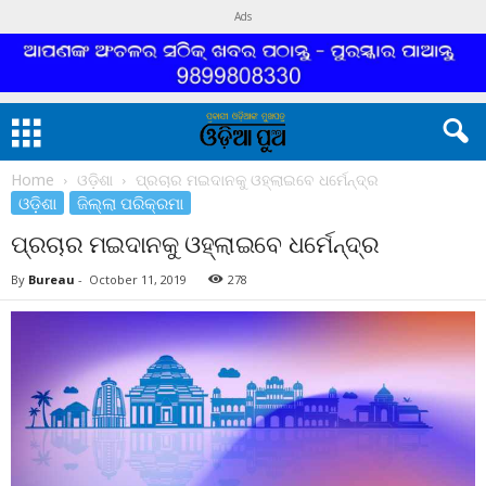
Ads
Home
ଓଡ଼ିଶା
ପ୍ରଚାର ମଇଦାନକୁ ଓହ୍ଲାଇବେ ଧର୍ମେନ୍ଦ୍ର
ଓଡ଼ିଶା
ଜିଲ୍ଲା ପରିକ୍ରମା
ପ୍ରଚାର ମଇଦାନକୁ ଓହ୍ଲାଇବେ ଧର୍ମେନ୍ଦ୍ର
By
Bureau
-
October 11, 2019
278