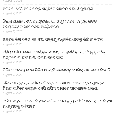
August 7, 2026
କରାମତ ଅଲୀ କରାମତଙ୍କ ସ୍ମୃତିରେ ସାହିତ୍ୟ ସଭା ଓ ମୁଶାୟରା
August 7, 2026
ଜିଲ୍ଲା ଆଇନ ସେବା ପ୍ରାଧିକରଣ ପକ୍ଷରୁ ନାରାୟଣ ଚନ୍ଦ୍ର ଉଚ୍ଚ
ବିଦ୍ୟାଳୟରେ ସଚେତନତା କାର୍ଯ୍ୟକ୍ରମ
August 7, 2026
ଭଦ୍ରକ ଜିଲା ଦଳିତ ମହାସଂଘ ପକ୍ଷରୁ ବନ୍ୟାବିପନ୍ନଙ୍କୁ ରିଲିଫ ବଂଟନ
August 7, 2026
ବଢ଼ିଲା ନାଳିଆ ରେବ କପାଳି,ଦୁଇ ସପ୍ତାହରେ ଦୁଇଟି ବନ୍ୟା, ବିଷ୍ଣୁପୁରବିନ୍ଧା
ରାସ୍ତାରେ ୩ ଫୁଟ ପାଣି, ଇଟାପାଳରେ ଘାଇ
August 7, 2026
ରିଲିଫ ବଂଟନକୁ ନେଇ ବିଡିଓ ଓ ତହସିଲଦାରଙ୍କୁ ଘେରିଲା ଧାମନଗର ବିଜେଡି
August 7, 2026
ଜୀବିତ ମା’ଙ୍କୁ ମୃତ ଦର୍ଶାଇ ଜମି ହଡ଼ପ ଘଟଣା,ଆରଆଇ ଓ ଦୁଇ ପୁଅଙ୍କ
ଗିରଫ ଦାବିରେ ଭଦ୍ରକ ଏସ୍‌ପି ଅଫିସ ଆଗରେ ଆଇଶାଙ୍କ ଧାରଣା
August 7, 2026
ଓଡ଼ିଶା ସ୍କୁଲ କଲେଜ ଶିକ୍ଷକ କର୍ମଚାରୀ ସମନ୍ୱୟ ସମିତି ପକ୍ଷରୁ ଗଣଶିକ୍ଷା
ମନ୍ତ୍ରୀଙ୍କୁ ଦାବିପତ୍ର
August 7, 2026