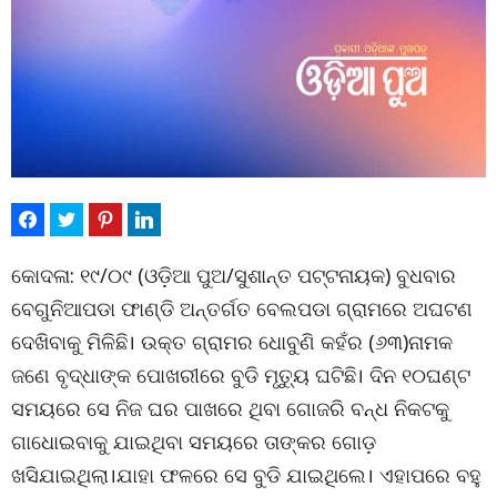
କୋଦଳା: ୧୯/୦୯ (ଓଡ଼ିଆ ପୁଅ/ସୁଶାନ୍ତ ପଟ୍ଟନାୟକ) ବୁଧବାର
ବେଗୁନିଆପଡା ଫାଣ୍ଡି ଅନ୍ତର୍ଗତ ବେଲପଡା ଗ୍ରାମରେ ଅଘଟଣ
ଦେଖିବାକୁ ମିଳିଛି। ଉକ୍ତ ଗ୍ରାମର ଧୋବୁଣି କହଁର (୬୩)ନାମକ
ଜଣେ ବୃଦ୍ଧାଙ୍କ ପୋଖରୀରେ ବୁଡି ମୃତ୍ୟୁ ଘଟିଛି। ଦିନ ୧୦ଘଣ୍ଟ
ସମୟରେ ସେ ନିଜ ଘର ପାଖରେ ଥିବା ଗୋଜରି ବନ୍ଧ ନିକଟକୁ
ଗାଧୋଇବାକୁ ଯାଇଥିବା ସମୟରେ ତାଙ୍କର ଗୋଡ଼
ଖସିଯାଇଥିଲା।ଯାହା ଫଳରେ ସେ ବୁଡି ଯାଇଥିଲେ। ଏହାପରେ ବହୁ