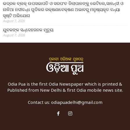
ଭଦ୍ରକ ବ୍ଲକ୍ ଉପସଭାପତି ଓ ସରପଂଚ ଜିଲାପାଳଙ୍କୁ ଭେଟିଲେ,ସାଳନ୍ଦୀ ଓ
ନାଳିଆ ନଦୀବନ୍ଧ ଗୁଡିକର ରକ୍ଷଣାବେକ୍ଷଣ ଅଭାବରୁ ମନୁଷ୍ୟକୃତ ବନ୍ୟା
ସୃଷ୍ଟି ଅଭିଯୋଗ
August 7, 2026
ଯୁବକଙ୍କ ସନ୍ଦେହଜନକ ମୃତ୍ୟୁ
August 7, 2026
Odia Pua is the first Odia Newspaper which is printed &
Published from New Delhi & first Odia mobile news site.
Contact us:
odiapuadelhi@gmail.com