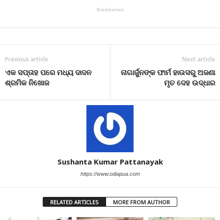
Previous article
Next article
ଏକ ସପ୍ତାହ ପରେ ମଧ୍ୟ ଦାଦନ
ନାଗାର୍ଜୁନଙ୍କ ଫାର୍ମ ହାଉସରୁ ଅଜଣା
ଶ୍ରମିକ ନିଖୋଜ
ମୃତ ଦେହ ଉଦ୍ଧାର
Sushanta Kumar Pattanayak
https://www.odiapua.com
RELATED ARTICLES
MORE FROM AUTHOR