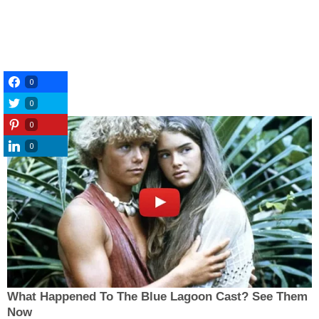
0
0
0
0