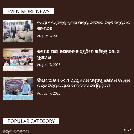
EVEN MORE NEWS
ବନ୍ୟା ବିପନ୍ନଙ୍କୁ ଶୁଖିଲା ଖାଦ୍ୟ ବାଂଟିଲେ ତିହିଡି଼ ସତ୍ୟସାଇ
ସଙ୍ଗଠନ
August 7, 2026
କରାମତ ଅଲୀ କରାମତଙ୍କ ସ୍ମୃତିରେ ସାହିତ୍ୟ ସଭା ଓ
ମୁଶାୟରା
August 7, 2026
ଜିଲ୍ଲା ଆଇନ ସେବା ପ୍ରାଧିକରଣ ପକ୍ଷରୁ ନାରାୟଣ ଚନ୍ଦ୍ର
ଉଚ୍ଚ ବିଦ୍ୟାଳୟରେ ସଚେତନତା କାର୍ଯ୍ୟକ୍ରମ
August 7, 2026
POPULAR CATEGORY
39157
ଜିଲ୍ଲା ପରିକ୍ରମା