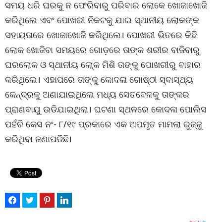
ସମୟ ଧରି ଘରକୁ ନ ଫେରିବାରୁ ପରିବାର ଲୋକେ ଖୋଜାଖୋଜି
କରିଥିଲେ ଏବଂ ପୋଖରୀ ନିକଟକୁ ଯାଇ ସ୍ଥାନୀୟ ଲୋକଙ୍କ
ସହାୟତାରେ ଖୋଜାଖୋଜି କରିଥିଲେ। ପୋଖରୀ ଭିତରେ କିଛି
ଲୋକ ଖୋଜିବା ସମୟରେ ଗୋଡ଼ରେ ତାଙ୍କ ଶରୀର ବାଜିବାରୁ
ଘରଲୋକ ଓ ସ୍ଥାନୀୟ ଲୋ୍କ ମିଶି ତାଙ୍କୁ ପୋଖରୀରୁ ବାହାର
କରିଥିଲେ। ଏହାପରେ ତାଙ୍କୁ କୋଦଳା ଗୋଷ୍ଠୀ ସ୍ବାସ୍ଥ୍ୟ
କେନ୍ଦ୍ରକୁ ଅଣାଯାଇଥିଲେ ମଧ୍ୟ ସେତବେଳକୁ ତାଙ୍କର
ପ୍ରାଣବାୟୁ ଉଡିଯାଇଥିଲା। ଘଟଣା ସ୍ଥଳରେ କୋଦଳା ପୋଲିସ
ପହଁଚି କେସ ନଂ- ୮/୧୯ ପ୍ରକାରେ ଏକ ଅପମୃତ ମାମଲା ରୁଜ୍ଜୁ
କରିଥିବା ଜଣାପଡିଛି।