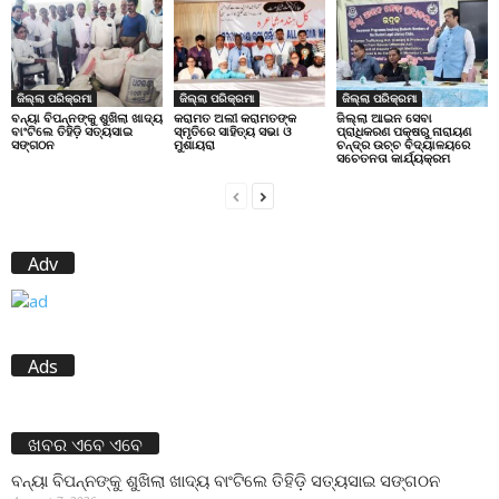
ଜିଲ୍ଲା ପରିକ୍ରମା
ଜିଲ୍ଲା ପରିକ୍ରମା
ଜିଲ୍ଲା ପରିକ୍ରମା
ବନ୍ୟା ବିପନ୍ନଙ୍କୁ ଶୁଖିଲା ଖାଦ୍ୟ
କରାମତ ଅଲୀ କରାମତଙ୍କ
ଜିଲ୍ଲା ଆଇନ ସେବା
ବାଂଟିଲେ ତିହିଡି଼ ସତ୍ୟସାଇ
ସ୍ମୃତିରେ ସାହିତ୍ୟ ସଭା ଓ
ପ୍ରାଧିକରଣ ପକ୍ଷରୁ ନାରାୟଣ
ସଙ୍ଗଠନ
ମୁଶାୟରା
ଚନ୍ଦ୍ର ଉଚ୍ଚ ବିଦ୍ୟାଳୟରେ
ସଚେତନତା କାର୍ଯ୍ୟକ୍ରମ
Adv
Ads
ଖବର ଏବେ ଏବେ
ବନ୍ୟା ବିପନ୍ନଙ୍କୁ ଶୁଖିଲା ଖାଦ୍ୟ ବାଂଟିଲେ ତିହିଡି଼ ସତ୍ୟସାଇ ସଙ୍ଗଠନ