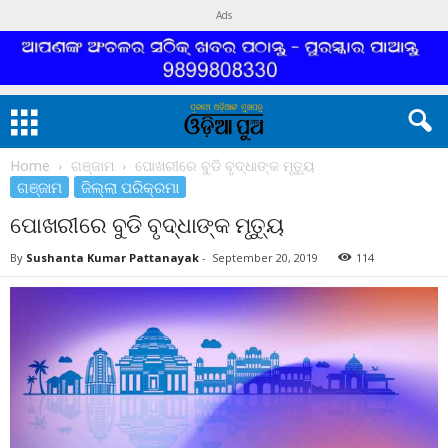
Ads
Home
ଗଞ୍ଜାମ
ପୋଖରୀରେ ବୁଡି ବୃଦ୍ଧାଙ୍କ ମୃତ୍ୟୁ
ଗଞ୍ଜାମ
ଜିଲ୍ଲା ପରିକ୍ରମା
ପୋଖରୀରେ ବୁଡି ବୃଦ୍ଧାଙ୍କ ମୃତ୍ୟୁ
By
Sushanta Kumar Pattanayak
-
September 20, 2019
114