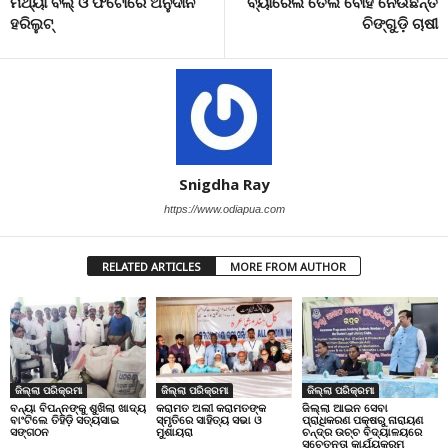
ମିଥ୍ୟା ବିଲ୍ ଓ ଫଟୋରେ ଅନୁଦାନ
ବ୍ୟାରେଲ ତେଲ ବୋହି ନେଉଛନ୍ତି
ହରିଲୁଟ୍
ଚିଙ୍ଗୁଡ଼ି ଚାଷୀ
Snigdha Ray
https://www.odiapua.com
RELATED ARTICLES
MORE FROM AUTHOR
ଜିଲ୍ଲା ପରିକ୍ରମା
ଜିଲ୍ଲା ପରିକ୍ରମା
ଜିଲ୍ଲା ପରିକ୍ରମା
ବନ୍ୟା ବିପନ୍ନଙ୍କୁ ଶୁଖିଲା ଖାଦ୍ୟ
କରାମତ ଅଲୀ କରାମତଙ୍କ
ଜିଲ୍ଲା ଆଇନ ସେବା
ବାଂଟିଲେ ତିହିଡି଼ ସତ୍ୟସାଇ
ସ୍ମୃତିରେ ସାହିତ୍ୟ ସଭା ଓ
ପ୍ରାଧିକରଣ ପକ୍ଷରୁ ନାରାୟଣ
ସଙ୍ଗଠନ
ମୁଶାୟରା
ଚନ୍ଦ୍ର ଉଚ୍ଚ ବିଦ୍ୟାଳୟରେ
ସଚେତନତା କାର୍ଯ୍ୟକ୍ରମ