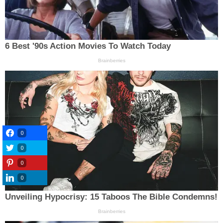
0
0
0
0