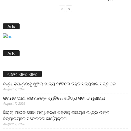
Adv
Ads
ଖବର ଏବେ ଏବେ
ବନ୍ୟା ବିପନ୍ନଙ୍କୁ ଶୁଖିଲା ଖାଦ୍ୟ ବାଂଟିଲେ ତିହିଡି଼ ସତ୍ୟସାଇ ସଙ୍ଗଠନ
August 7, 2026
କରାମତ ଅଲୀ କରାମତଙ୍କ ସ୍ମୃତିରେ ସାହିତ୍ୟ ସଭା ଓ ମୁଶାୟରା
August 7, 2026
ଜିଲ୍ଲା ଆଇନ ସେବା ପ୍ରାଧିକରଣ ପକ୍ଷରୁ ନାରାୟଣ ଚନ୍ଦ୍ର ଉଚ୍ଚ
ବିଦ୍ୟାଳୟରେ ସଚେତନତା କାର୍ଯ୍ୟକ୍ରମ
August 7, 2026