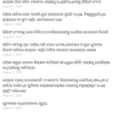
ଭଦ୍ରକ ଜିଲା ଦଳିତ ମହାସଂଘ ପକ୍ଷରୁ ବନ୍ୟାବିପନ୍ନଙ୍କୁ ରିଲିଫ ବଂଟନ
August 7, 2026
ବଢ଼ିଲା ନାଳିଆ ରେବ କପାଳି,ଦୁଇ ସପ୍ତାହରେ ଦୁଇଟି ବନ୍ୟା, ବିଷ୍ଣୁପୁରବିନ୍ଧା
ରାସ୍ତାରେ ୩ ଫୁଟ ପାଣି, ଇଟାପାଳରେ ଘାଇ
August 7, 2026
ରିଲିଫ ବଂଟନକୁ ନେଇ ବିଡିଓ ଓ ତହସିଲଦାରଙ୍କୁ ଘେରିଲା ଧାମନଗର ବିଜେଡି
August 7, 2026
ଜୀବିତ ମା’ଙ୍କୁ ମୃତ ଦର୍ଶାଇ ଜମି ହଡ଼ପ ଘଟଣା,ଆରଆଇ ଓ ଦୁଇ ପୁଅଙ୍କ
ଗିରଫ ଦାବିରେ ଭଦ୍ରକ ଏସ୍‌ପି ଅଫିସ ଆଗରେ ଆଇଶାଙ୍କ ଧାରଣା
August 7, 2026
ଓଡ଼ିଶା ସ୍କୁଲ କଲେଜ ଶିକ୍ଷକ କର୍ମଚାରୀ ସମନ୍ୱୟ ସମିତି ପକ୍ଷରୁ ଗଣଶିକ୍ଷା
ମନ୍ତ୍ରୀଙ୍କୁ ଦାବିପତ୍ର
August 7, 2026
ଭଦ୍ରକ ବ୍ଲକ୍ ଉପସଭାପତି ଓ ସରପଂଚ ଜିଲାପାଳଙ୍କୁ ଭେଟିଲେ,ସାଳନ୍ଦୀ ଓ
ନାଳିଆ ନଦୀବନ୍ଧ ଗୁଡିକର ରକ୍ଷଣାବେକ୍ଷଣ ଅଭାବରୁ ମନୁଷ୍ୟକୃତ ବନ୍ୟା
ସୃଷ୍ଟି ଅଭିଯୋଗ
August 7, 2026
ଯୁବକଙ୍କ ସନ୍ଦେହଜନକ ମୃତ୍ୟୁ
August 7, 2026