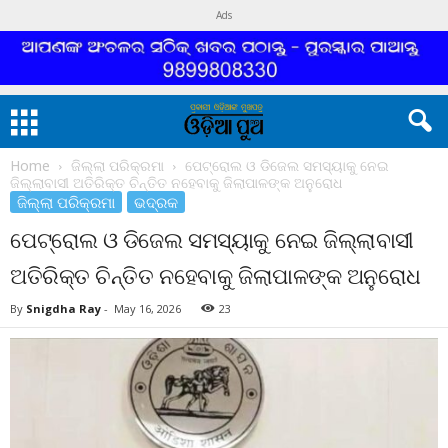
Ads
Home
ଜିଲ୍ଲା ପରିକ୍ରମା
ପେଟ୍ରୋଲ ଓ ଡିଜେଲ ସମସ୍ୟାକୁ ନେଇ
ଜିଲ୍ଲାବାସୀ ଅତିରିକ୍ତ ଚିନ୍ତିତ ନହେବାକୁ ଜିଲାପାଳଙ୍କ ଅନୁରୋଧ
ଜିଲ୍ଲା ପରିକ୍ରମା
ଭଦ୍ରକ
ପେଟ୍ରୋଲ ଓ ଡିଜେଲ ସମସ୍ୟାକୁ ନେଇ ଜିଲ୍ଲାବାସୀ
ଅତିରିକ୍ତ ଚିନ୍ତିତ ନହେବାକୁ ଜିଲାପାଳଙ୍କ ଅନୁରୋଧ
By
Snigdha Ray
-
May 16, 2026
23