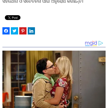
ସହଯୋଗ ଓ ସଚେତନତା ପାଇଁ ଅନୁରୋଧ କରିଛନ୍ତି।