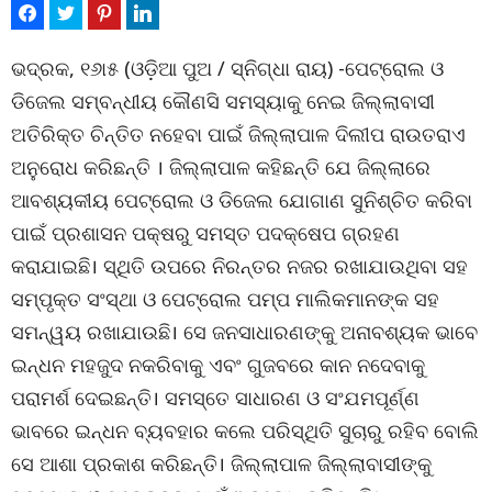
ଭଦ୍ରକ, ୧୬ା୫ (ଓଡ଼ିଆ ପୁଅ / ସ୍ନିଗ୍ଧା ରାୟ) -ପେଟ୍ରୋଲ ଓ
ଡିଜେଲ ସମ୍ବନ୍ଧୀୟ କୌଣସି ସମସ୍ୟାକୁ ନେଇ ଜିଲ୍ଲାବାସୀ
ଅତିରିକ୍ତ ଚିନ୍ତିତ ନହେବା ପାଇଁ ଜିଲ୍ଲାପାଳ ଦିଲୀପ ରାଉତରାଏ
ଅନୁରୋଧ କରିଛନ୍ତି । ଜିଲ୍ଲାପାଳ କହିଛନ୍ତି ଯେ ଜିଲ୍ଲାରେ
ଆବଶ୍ୟକୀୟ ପେଟ୍ରୋଲ ଓ ଡିଜେଲ ଯୋଗାଣ ସୁନିଶ୍ଚିତ କରିବା
ପାଇଁ ପ୍ରଶାସନ ପକ୍ଷରୁ ସମସ୍ତ ପଦକ୍ଷେପ ଗ୍ରହଣ
କରାଯାଇଛି। ସ୍ଥିତି ଉପରେ ନିରନ୍ତର ନଜର ରଖାଯାଉଥିବା ସହ
ସମ୍ପୃକ୍ତ ସଂସ୍ଥା ଓ ପେଟ୍ରୋଲ ପମ୍ପ ମାଲିକମାନଙ୍କ ସହ
ସମନ୍ୱୟ ରଖାଯାଉଛି। ସେ ଜନସାଧାରଣଙ୍କୁ ଅନାବଶ୍ୟକ ଭାବେ
ଇନ୍ଧନ ମହଜୁଦ ନକରିବାକୁ ଏବଂ ଗୁଜବରେ କାନ ନଦେବାକୁ
ପରାମର୍ଶ ଦେଇଛନ୍ତି। ସମସ୍ତେ ସାଧାରଣ ଓ ସଂଯମପୂର୍ଣ୍ଣ
ଭାବରେ ଇନ୍ଧନ ବ୍ୟବହାର କଲେ ପରିସ୍ଥିତି ସୁଚାରୁ ରହିବ ବୋଲି
ସେ ଆଶା ପ୍ରକାଶ କରିଛନ୍ତି। ଜିଲ୍ଲାପାଳ ଜିଲ୍ଲାବାସୀଙ୍କୁ