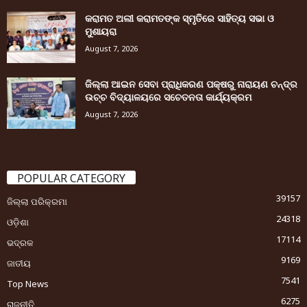
କରାମତ ଅଲୀ କରାମତଙ୍କ ସ୍ମୃତିରେ ସାହିତ୍ୟ ସଭା ଓ
ମୁଶାୟରା
August 7, 2026
ଜିଲ୍ଲା ଆଇନ ସେବା ପ୍ରାଧିକରଣ ପକ୍ଷରୁ ନାରାୟଣ ଚନ୍ଦ୍ର
ଉଚ୍ଚ ବିଦ୍ୟାଳୟରେ ସଚେତନତା କାର୍ଯ୍ୟକ୍ରମ
August 7, 2026
POPULAR CATEGORY
39157
ଜିଲ୍ଲା ପରିକ୍ରମା
24318
ଓଡ଼ିଶା
17114
ଭଦ୍ରକ
9169
ଜାତୀୟ
7541
Top News
6275
ରାଜନୀତି