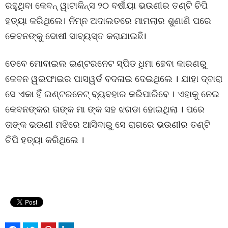
ରହୁଥିବା କେବନ୍ ୱାଟାକିନ୍ସ ୨୦ ବର୍ଷୀୟା ଭଉଣୀର ତଣ୍ଟି ଚିପି
ହତ୍ୟା କରିଥିଲେ। ନିମ୍ନ ଅଦାଲତରେ ମାମଲାର ଶୁଣାଣି ପରେ
କେବନଙ୍କୁ ଦୋଷୀ ସାବ୍ୟସ୍ତ କରାଯାଇଛି।
ତେବେ ମୋବାଇଲ ଇଣ୍ଟରନେଟ ସ୍ପିଡ ଧିମା ହେବା କାରଣରୁ
କେବନ ୱଇଫାଇର ପାସୱର୍ଡ ବଦଳାଇ ଦେଇଥିଲେ । ଯାହା ଦ୍ବାରା
ସେ ଏକା ହିଁ ଇଣ୍ଟରନେଟ୍ ବ୍ୟବହାର କରିପାରିବେ । ଏହାକୁ ନେଇ
କେବନଙ୍କର ତାଙ୍କ ମା ଙ୍କ ସହ ଝଗଡା ହୋଇଥିଲା । ପରେ
ତାଙ୍କ ଭଉଣୀ ମଝିରେ ଆସିବାରୁ ସେ ରାଗରେ ଭଉଣୀର ତଣ୍ଟି
ଚିପି ହତ୍ୟା କରିଥିଲେ ।