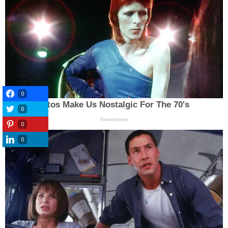
0
0
0
0