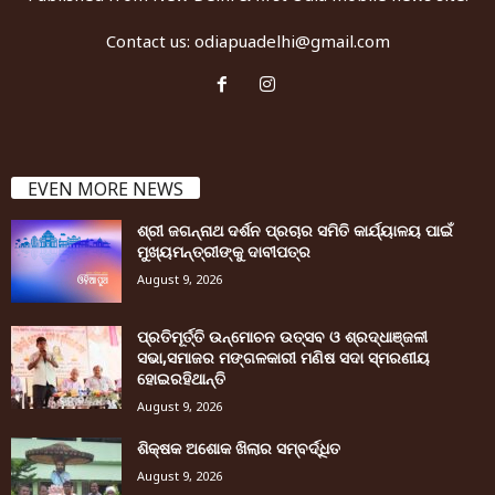
Contact us:
odiapuadelhi@gmail.com
EVEN MORE NEWS
ଶ୍ରୀ ଜଗନ୍ନାଥ ଦର୍ଶନ ପ୍ରଚାର ସମିତି କାର୍ଯ୍ୟାଳୟ ପାଇଁ
ମୁଖ୍ୟମନ୍ତ୍ରୀଙ୍କୁ ଦାବୀପତ୍ର
August 9, 2026
ପ୍ରତିମୂର୍ତ୍ତି ଉନ୍ମୋଚନ ଉତ୍ସବ ଓ ଶ୍ରଦ୍ଧାଞ୍ଜଳୀ
ସଭା,ସମାଜର ମଙ୍ଗଳକାରୀ ମଣିଷ ସଦା ସ୍ମରଣୀୟ
ହୋଇରହିଥାନ୍ତି
August 9, 2026
ଶିକ୍ଷକ ଅଶୋକ ଖିଲାର ସମ୍ବର୍ଦ୍ଧିତ
August 9, 2026