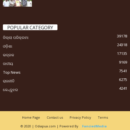
POPULAR CATEGORY
39178
ଜିଲ୍ଲା ପରିକ୍ରମା
24318
ଓଡ଼ିଶା
17135
ଭଦ୍ରକ
9169
ଜାତୀୟ
7541
Top News
6275
ରାଜନୀତି
4241
କେନ୍ଦୁଝର
Home Page
Contact us
Privacy Policy
Terms
© 2020 | Odiapua.com | Powered By
FanciedMedia