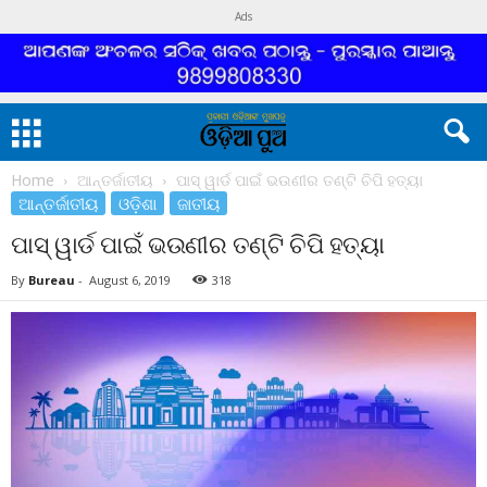
Ads
Home
ଆନ୍ତର୍ଜାତୀୟ
ପାସ୍ ୱାର୍ଡ ପାଇଁ ଭଉଣୀର ତଣ୍ଟି ଚିପି ହତ୍ୟା
ଆନ୍ତର୍ଜାତୀୟ
ଓଡ଼ିଶା
ଜାତୀୟ
ପାସ୍ ୱାର୍ଡ ପାଇଁ ଭଉଣୀର ତଣ୍ଟି ଚିପି ହତ୍ୟା
By
Bureau
-
August 6, 2019
318