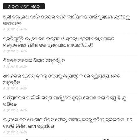
ଖବର ଏବେ ଏବେ
ଶ୍ରୀ ଜଗନ୍ନାଥ ଦର୍ଶନ ପ୍ରଚାର ସମିତି କାର୍ଯ୍ୟାଳୟ ପାଇଁ ମୁଖ୍ୟମନ୍ତ୍ରୀଙ୍କୁ
ଦାବୀପତ୍ର
August 9, 2026
ପ୍ରତିମୂର୍ତ୍ତି ଉନ୍ମୋଚନ ଉତ୍ସବ ଓ ଶ୍ରଦ୍ଧାଞ୍ଜଳୀ ସଭା,ସମାଜର
ମଙ୍ଗଳକାରୀ ମଣିଷ ସଦା ସ୍ମରଣୀୟ ହୋଇରହିଥାନ୍ତି
August 9, 2026
ଶିକ୍ଷକ ଅଶୋକ ଖିଲାର ସମ୍ବର୍ଦ୍ଧିତ
August 9, 2026
ଧାମନଗର ପ୍ରେସ୍ କ୍ଲବ୍ ପକ୍ଷରୁ ବନ୍ୟାଞ୍ଚଳ ରେ ସ୍ୱାସ୍ଥ୍ୟ ଶିବିର
ଅନୁଷ୍ଠିତ
August 9, 2026
ପର୍ଯ୍ୟାବରଣ ପାଇଁ ଗାଁ ରାସ୍ତା ପାର୍ଶ୍ୱରେ ବୃକ୍ଷ ରୋପଣ କଲା ବିଶ୍ୱ ହିନ୍ଦୁ
ପରିଷଦ
August 9, 2026
ବନ୍ତରେ ଜଳ ଯୋଗାଣ ମିଶନ ଫେଲ୍‌, ପାନୀୟ ଜଳରୁ ବଚିଂତ ବ୍ଲକବାସୀ ,୮୬
ଟାଙ୍କି ନିର୍ମାଣ କାହା ସ୍ୱାର୍ଥରେ
August 9, 2026