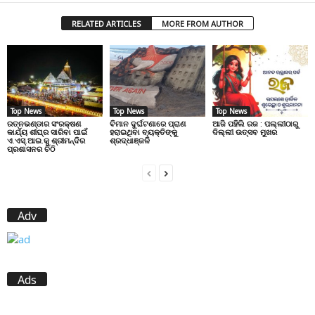
RELATED ARTICLES
MORE FROM AUTHOR
Top News
Top News
Top News
ରତ୍ନଭଣ୍ଡାର ସଂରକ୍ଷଣ
ବିମାନ ଦୁର୍ଘଟଣାରେ ପ୍ରାଣ
ଆଜି ପହିଲି ରଜ : ପଲ୍ଲୀଠାରୁ
କାର୍ଯ୍ୟ ଶୀଘ୍ର ସାରିବା ପାଇଁ
ହରାଇଥିବା ବ୍ୟକ୍ତିଙ୍କୁ
ଦିଲ୍ଲୀ ଉତ୍ସବ ମୁଖର
ଏ.ଏସ୍.ଆଇ.କୁ ଶ୍ରୀମନ୍ଦିର
ଶ୍ରଦ୍ଧାଞ୍ଜଳି
ପ୍ରଶାସନର ଚିଠି
Adv
Ads