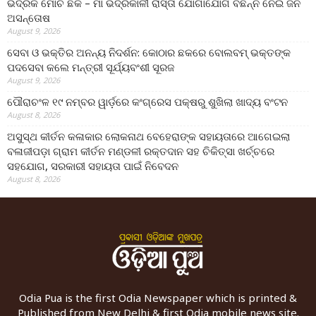
ଭଦ୍ରକ ମୋଚି ଛକ – ମା ଭଦ୍ରକାଳୀ ରାସ୍ତା ଯୋଗାଯୋଗ ବିଛିନ୍ନ ନେଇ ଜନ
ଅସନ୍ତୋଷ
August 9, 2026
ସେବା ଓ ଭକ୍ତିର ଅନନ୍ୟ ନିଦର୍ଶନ: କୋଠାର ଛକରେ ବୋଲବମ୍ ଭକ୍ତଙ୍କ
ପଦସେବା କଲେ ମନ୍ତ୍ରୀ ସୂର୍ଯ୍ୟବଂଶୀ ସୂରଜ
August 9, 2026
ପୌରାଚଂଳ ୧୯ ନମ୍ବର ୱାର୍ଡ଼ରେ କଂଗ୍ରେସ ପକ୍ଷରୁ ଶୁଖିଲା ଖାଦ୍ୟ ବଂଟନ
August 8, 2026
ଅସୁସ୍ଥ କୀର୍ତନ କଳାକାର ଲୋକନାଥ ବେହେରାଙ୍କ ସହାୟତାରେ ଆଗେଇଲା
ବଳାଜୀପଡ଼ା ଗ୍ରାମ କୀର୍ତନ ମଣ୍ଡଳୀ ରକ୍ତଦାନ ସହ ଚିକିତ୍ସା ଖର୍ଚ୍ଚରେ
ସହଯୋଗ, ସରକାରୀ ସହାୟତା ପାଇଁ ନିବେଦନ
August 8, 2026
Odia Pua is the first Odia Newspaper which is printed &
Published from New Delhi & first Odia mobile news site.