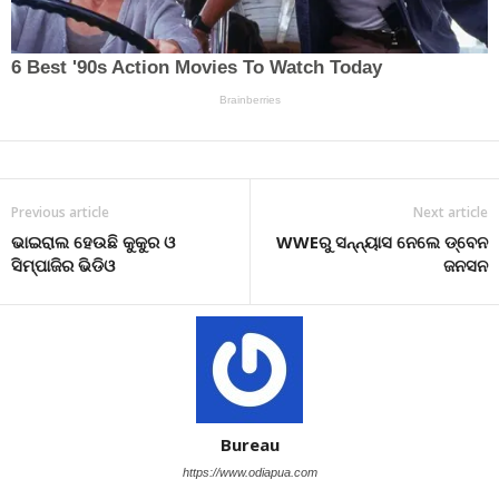
Previous article
Next article
ଭାଇରାଲ ହେଉଛି କୁକୁର ଓ
WWEରୁ ସନ୍ନ୍ୟାସ ନେଲେ ଡ୍ବେନ
ସିମ୍ପାଜିର ଭିଡିଓ
ଜନସନ
Bureau
https://www.odiapua.com