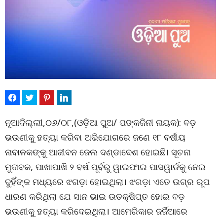
ନୂଆଦିଲ୍ଲୀ,୦୬/୦୮,(ଓଡ଼ିଆ ପୁଅ/ ପଙ୍କଜିନୀ ନାୟକ): ବଡ଼
ଭଉଣୀକୁ ହତ୍ୟା କରିବା ଅଭିଯୋଗରେ ଜଣେ ୧୮ ବର୍ଷୀୟ
ନାବାଳକଙ୍କୁ ଆଜୀବନ ଜେଲ ଦଣ୍ଡାଦେଶ ହୋଇଛି। ସୂଚନା
ମୁତାବକ, ପାଖାପାଖି ୨ ବର୍ଷ ପୂର୍ବରୁ ୱାଇଫାଇ ପାସୱାର୍ଡକୁ ନେଇ
ଦୁହିଁଙ୍କ ମଧ୍ୟରେ ଝଗଡ଼ା ହୋଇଥିଲା। ଝଗଡ଼ା ଏତେ ଉଗ୍ର ରୂପ
ଧାରଣ କରିଥିଲା ଯେ ସାନ ଭାଇ ଉତକ୍ଷିପ୍ତ ହୋଇ ବଡ଼
ଭଉଣୀକୁ ହତ୍ୟା କରିଦେଇଥିଲା। ଆମେରିକାର ଜର୍ଜିଆରେ