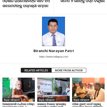
ଓଡ଼ିଶାର ରାଧାମୋହନଙ୍କ ସହିତ ଝିଅ
ସମେତ ୭ ଜଣଙ୍କୁ ପଦ୍ମ ବିଭୂଷଣ
ସାବରମତୀଙ୍କୁ ପଦ୍ମଶ୍ରୀ ସମ୍ମାନ
Biranchi Narayan Patri
https://www.odiapua.com
RELATED ARTICLES
MORE FROM AUTHOR
ଜିଲ୍ଲା ପରିକ୍ରମା
ଜିଲ୍ଲା ପରିକ୍ରମା
ଜିଲ୍ଲା ପରିକ୍ରମା
ଆଖଣ୍ଡଳମଣି ମନ୍ଦିରର ବରିଷ୍ଠ
କଳାକାର ଚିରକାଳ ସ୍ମରଣୀୟ,
ଓଡ଼ିଶା ୱକଫ୍ ବୋର୍ଡ ପକ୍ଷରୁ
ପୂଜାପଣ୍ଡାଙ୍କ ଦେହାନ୍ତ
କଳାତୀର୍ଥରେ ସସ୍ମିତା ସ୍ମୃତି
ଧାମନଗରର ଖାନକା ହବିବିଆର