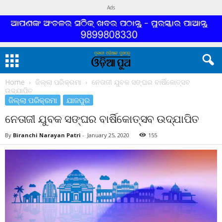
Ads
Home
ଜିଲ୍ଲା ପରିକ୍ରମା
ନେତାଜୀ ଯୁବକ ସଙ୍ଘର ବାର୍ଷିକୋତ୍ସବ
ଉଦ୍‌ଯାପିତ
ଜିଲ୍ଲା ପରିକ୍ରମା
ଯାଜପୁର
ନେତାଜୀ ଯୁବକ ସଙ୍ଘର ବାର୍ଷିକୋତ୍ସବ ଉଦ୍‌ଯାପିତ
By
Biranchi Narayan Patri
-
January 25, 2020
155