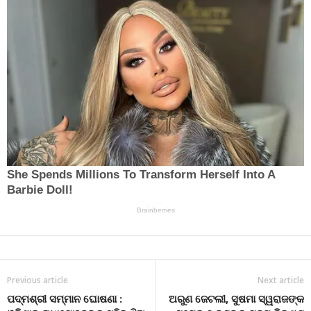
Previous article
Next article
ପଦ୍ମଶ୍ରୀ ସମ୍ମାନ ଘୋଷଣା :
ଅରୁଣ ଜେଟଲୀ, ସୁଷମା ସ୍ୱରାଜଙ୍କ