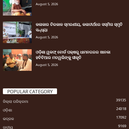
August 5, 2026
କଳାକାର ଚିରକାଳ ସ୍ମରଣୀୟ, କଳାତୀର୍ଥରେ ସସ୍ମିତା ସ୍ମୃତି
ସନ୍ଧ୍ୟା
August 5, 2026
ଓଡ଼ିଶା ୱକଫ୍ ବୋର୍ଡ ପକ୍ଷରୁ ଧାମନଗରର ଖାନକା
ହବିବିଆର ମତୱଲିଙ୍କୁ ସୀକୃତି
August 5, 2026
POPULAR CATEGORY
39135
ଜିଲ୍ଲା ପରିକ୍ରମା
24318
ଓଡ଼ିଶା
17092
ଭଦ୍ରକ
9169
ଜାତୀୟ