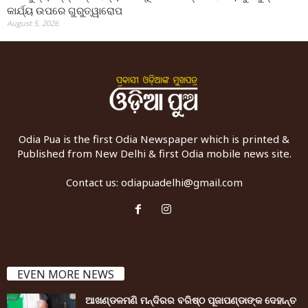
କାର୍ଯ୍ୟ ଉପରେ ଗୁରୁତ୍ୱାରୋପ
August 5, 2026
Odia Pua is the first Odia Newspaper which is printed &
Published from New Delhi & first Odia mobile news site.
Contact us:
odiapuadelhi@gmail.com
EVEN MORE NEWS
ଆଖଣ୍ଡଳମଣି ମନ୍ଦିରର ବରିଷ୍ଠ ପୂଜାପଣ୍ଡାଙ୍କ ଦେହାନ୍ତ