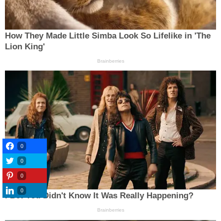
0
0
0
0