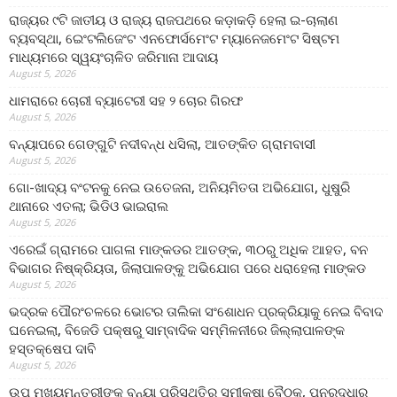
ରାଜ୍ୟର ୯ଟି ଜାତୀୟ ଓ ରାଜ୍ୟ ରାଜପଥରେ କଡ଼ାକଡ଼ି ହେଲା ଇ-ଚାଲାଣ
ବ୍ୟବସ୍ଥା, ଇେଂଟଲିଜେଂଟ ଏନଫୋର୍ସମେଂଟ ମ୍ୟାନେଜମେଂଟ ସିଷ୍ଟମ
ମାଧ୍ୟମରେ ସ୍ୱୟଂଚାଳିତ ଜରିମାନା ଆଦାୟ
August 5, 2026
ଧାମରାରେ ଚୋରୀ ବ୍ୟାଟେରୀ ସହ ୨ ଚୋର ଗିରଫ
August 5, 2026
ବନ୍ୟାପରେ ଗେଙ୍ଗୁଟି ନଦୀବନ୍ଧ ଧସିଲା, ଆତଙ୍କିତ ଗ୍ରାମବାସୀ
August 5, 2026
ଗୋ-ଖାଦ୍ୟ ବଂଟନକୁ ନେଇ ଉତେଜନା, ଅନିୟମିତତା ଅଭିଯୋଗ, ଧୁଷୁରି
ଥାନାରେ ଏତଲା; ଭିଡିଓ ଭାଇରାଲ
August 5, 2026
ଏରେଇଁ ଗ୍ରାମରେ ପାଗଳା ମାଙ୍କଡର ଆତଙ୍କ, ୩୦ରୁ ଅଧିକ ଆହତ, ବନ
ବିଭାଗର ନିଷ୍କ୍ରିୟତା, ଜିଲାପାଳଙ୍କୁ ଅଭିଯୋଗ ପରେ ଧରାହେଲା ମାଙ୍କଡ
August 5, 2026
ଭଦ୍ରକ ପୌରଂଚଳରେ ଭୋଟର ତାଲିକା ସଂଶୋଧନ ପ୍ରକ୍ରିୟାକୁ ନେଇ ବିବାଦ
ଘନେଇଲା, ବିଜେଡି ପକ୍ଷରୁ ସାମ୍ବାଦିକ ସମ୍ମିଳନୀରେ ଜିଲ୍ଲାପାଳଙ୍କ
ହସ୍ତକ୍ଷେପ ଦାବି
August 5, 2026
ଉପ ମୁଖ୍ୟମନ୍ତ୍ରୀଙ୍କ ବନ୍ୟା ପରିସ୍ଥିତିର ସମୀକ୍ଷା ବୈଠକ, ପୁନରୁଦ୍ଧାର