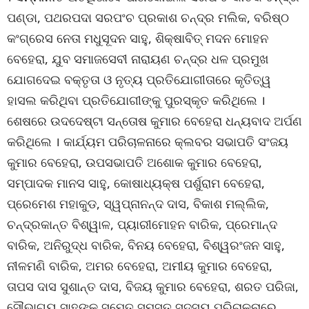
ପଣ୍ଡା, ପଥରପଦା ସରପଂଚ ପ୍ରକାଶ ଚନ୍ଦ୍ର ମଲିକ, ବରିଷ୍ଠ
କଂଗ୍ରେସ ନେତା ମଧୁସୂଦନ ସାହୁ, ଶିକ୍ଷାବିତ୍ ମଦନ ମୋହନ
ବେହେରା, ଯୁବ ସମାଜସେବୀ ନାରାୟଣ ଚନ୍ଦ୍ର ଧଳ ପ୍ରମୁଖ
ଯୋଗଦେଇ ବକ୍ତୃତା ଓ ନୃତ୍ୟ ପ୍ରତିଯୋଗୀତାରେ କୃତିତ୍ୱ
ହାସଲ କରିଥିବା ପ୍ରତିଯୋଗୀଙ୍କୁ ପୁରସ୍କୃତ କରିଥିଲେ ।
ଶେଷରେ ଉଦଦେଷ୍ଟା ସନ୍ତୋଷ କୁମାର ବେହେରା ଧନ୍ୟବାଦ ଅର୍ପଣ
କରିଥିଲେ । କାର୍ଯ୍ୟମ ପରିଚାଳନାରେ କ୍ଲବର ସଭାପତି ସଂଜୟ
କୁମାର ବେହେରା, ଉପସଭାପତି ଅଶୋକ କୁମାର ବେହେରା,
ସମ୍ପାଦକ ମାନସ ସାହୁ, କୋଷାଧ୍ୟକ୍ଷ ପର୍ଶୁରାମ ବେହେରା,
ପ୍ରେମେଶ ମହାକୁଡ, ସ୍ୱପ୍ନାନନ୍ଦ ଦାସ, ବିକାଶ ମଲ୍ଲିକ,
ଚନ୍ଦ୍ରକାନ୍ତ ବିଶ୍ୱାଳ, ପ୍ୟାରୀମୋହନ ବାରିକ, ପ୍ରେମାନ୍ଦ
ବାରିକ, ଅନିରୁଦ୍ଧ ବାରିକ, ବିନୟ ବେହେରା, ବିଶ୍ୱରଂଜନ ସାହୁ,
ନୀଳମଣି ବାରିକ, ଅମର ବେହେରା, ଅମୀୟ କୁମାର ବେହେରା,
ତାପସ ଦାସ ସୁଶାନ୍ତ ଦାସ, ବିଜୟ କୁମାର ବେହେରା, ଶରତ ପରିଜା,
ସୌଭାଗ୍ୟ ସାହୁଙ୍କ ସମେତ ସମସ୍ତ ସଦସ୍ୟ ପରିଚାଳନାରେ