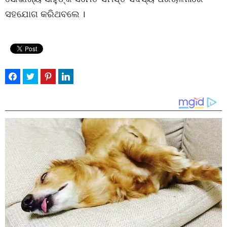
ସହଯୋଗ କରିଥବଲେ ।