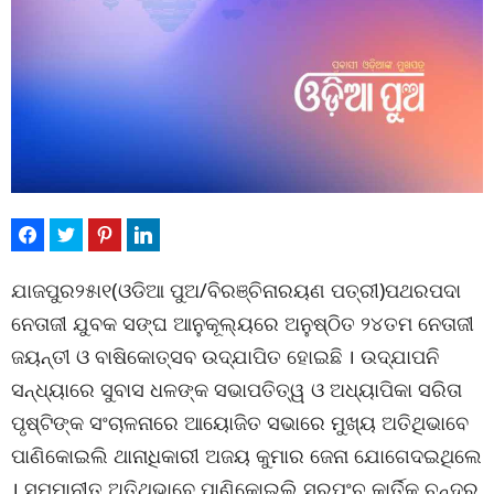
ଯାଜପୁର୨୫ା୧(ଓଡିଆ ପୁଅ/ବିରଞ୍ଚିନାରୟଣ ପତ୍ରୀ)ପଥରପଦା
ନେତାଜୀ ଯୁବକ ସଙ୍ଘ ଆନୁକୂଲ୍ୟରେ ଅନୁଷ୍ଠିତ ୨୪ତମ ନେତାଜୀ
ଜୟନ୍ତୀ ଓ ବାଷିକୋତ୍ସବ ଉଦ୍‌ଯାପିତ ହୋଇଛି । ଉଦ୍‌ଯାପନି
ସନ୍ଧ୍ୟାରେ ସୁବାସ ଧଳଙ୍କ ସଭାପତିତ୍ୱ ଓ ଅଧ୍ୟାପିକା ସରିତା
ପୃଷ୍ଟିଙ୍କ ସଂଚାଳନାରେ ଆୟୋଜିତ ସଭାରେ ମୁଖ୍ୟ ଅତିଥିଭାବେ
ପାଣିକୋଇଲି ଥାନାଧିକାରୀ ଅଜୟ କୁମାର ଜେନା ଯୋଗେଦଇଥିଲେ
। ସମ୍ମାନୀତ ଅତିଥିଭାବେ ପାଣିକୋଇଲି ସରପଂଚ କାର୍ତିକ ଚନ୍ଦ୍ର