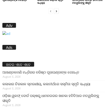
ସନ୍ଧ୍ୟା
ମତୱଲିଙ୍କୁ ସୀକୃତି
Adv
Ads
ଖବର ଏବେ ଏବେ
ଆଖଣ୍ଡଳମଣି ମନ୍ଦିରର ବରିଷ୍ଠ ପୂଜାପଣ୍ଡାଙ୍କ ଦେହାନ୍ତ
August 5, 2026
କଳାକାର ଚିରକାଳ ସ୍ମରଣୀୟ, କଳାତୀର୍ଥରେ ସସ୍ମିତା ସ୍ମୃତି ସନ୍ଧ୍ୟା
August 5, 2026
ଓଡ଼ିଶା ୱକଫ୍ ବୋର୍ଡ ପକ୍ଷରୁ ଧାମନଗରର ଖାନକା ହବିବିଆର ମତୱଲିଙ୍କୁ
ସୀକୃତି
August 5, 2026