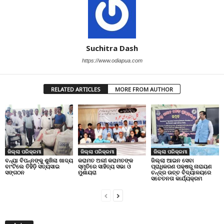
Suchitra Dash
https://www.odiapua.com
RELATED ARTICLES
MORE FROM AUTHOR
ଜିଲ୍ଲା ପରିକ୍ରମା
ଜିଲ୍ଲା ପରିକ୍ରମା
ଜିଲ୍ଲା ପରିକ୍ରମା
ବନ୍ୟା ବିପନ୍ନଙ୍କୁ ଶୁଖିଲା ଖାଦ୍ୟ
କରାମତ ଅଲୀ କରାମତଙ୍କ
ଜିଲ୍ଲା ଆଇନ ସେବା
ବାଂଟିଲେ ତିହିଡି଼ ସତ୍ୟସାଇ
ସ୍ମୃତିରେ ସାହିତ୍ୟ ସଭା ଓ
ପ୍ରାଧିକରଣ ପକ୍ଷରୁ ନାରାୟଣ
ସଙ୍ଗଠନ
ମୁଶାୟରା
ଚନ୍ଦ୍ର ଉଚ୍ଚ ବିଦ୍ୟାଳୟରେ
ସଚେତନତା କାର୍ଯ୍ୟକ୍ରମ