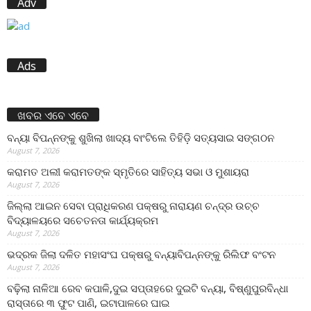
Adv
Ads
ଖବର ଏବେ ଏବେ
ବନ୍ୟା ବିପନ୍ନଙ୍କୁ ଶୁଖିଲା ଖାଦ୍ୟ ବାଂଟିଲେ ତିହିଡି଼ ସତ୍ୟସାଇ ସଙ୍ଗଠନ
August 7, 2026
କରାମତ ଅଲୀ କରାମତଙ୍କ ସ୍ମୃତିରେ ସାହିତ୍ୟ ସଭା ଓ ମୁଶାୟରା
August 7, 2026
ଜିଲ୍ଲା ଆଇନ ସେବା ପ୍ରାଧିକରଣ ପକ୍ଷରୁ ନାରାୟଣ ଚନ୍ଦ୍ର ଉଚ୍ଚ
ବିଦ୍ୟାଳୟରେ ସଚେତନତା କାର୍ଯ୍ୟକ୍ରମ
August 7, 2026
ଭଦ୍ରକ ଜିଲା ଦଳିତ ମହାସଂଘ ପକ୍ଷରୁ ବନ୍ୟାବିପନ୍ନଙ୍କୁ ରିଲିଫ ବଂଟନ
August 7, 2026
ବଢ଼ିଲା ନାଳିଆ ରେବ କପାଳି,ଦୁଇ ସପ୍ତାହରେ ଦୁଇଟି ବନ୍ୟା, ବିଷ୍ଣୁପୁରବିନ୍ଧା
ରାସ୍ତାରେ ୩ ଫୁଟ ପାଣି, ଇଟାପାଳରେ ଘାଇ