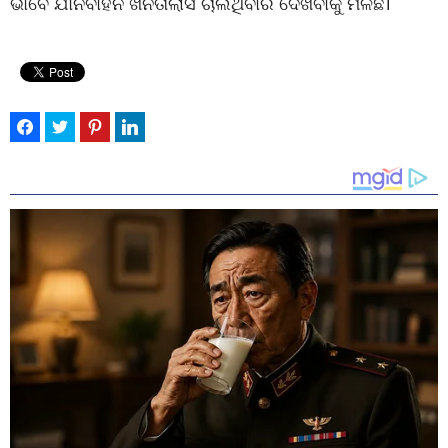
ଭାବେ ଯାନବାହନ ଖନତାଲାସି ଚାଲିଥିବାର ଦେଖିବାକୁ ମିଳିଛି।