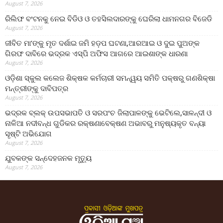
August 7, 2026
ରିଲିଫ ବଂଟନକୁ ନେଇ ବିଡିଓ ଓ ତହସିଲଦାରଙ୍କୁ ଘେରିଲା ଧାମନଗର ବିଜେଡି
August 7, 2026
ଜୀବିତ ମା’ଙ୍କୁ ମୃତ ଦର୍ଶାଇ ଜମି ହଡ଼ପ ଘଟଣା,ଆରଆଇ ଓ ଦୁଇ ପୁଅଙ୍କ
ଗିରଫ ଦାବିରେ ଭଦ୍ରକ ଏସ୍‌ପି ଅଫିସ ଆଗରେ ଆଇଶାଙ୍କ ଧାରଣା
August 7, 2026
ଓଡ଼ିଶା ସ୍କୁଲ କଲେଜ ଶିକ୍ଷକ କର୍ମଚାରୀ ସମନ୍ୱୟ ସମିତି ପକ୍ଷରୁ ଗଣଶିକ୍ଷା
ମନ୍ତ୍ରୀଙ୍କୁ ଦାବିପତ୍ର
August 7, 2026
ଭଦ୍ରକ ବ୍ଲକ୍ ଉପସଭାପତି ଓ ସରପଂଚ ଜିଲାପାଳଙ୍କୁ ଭେଟିଲେ,ସାଳନ୍ଦୀ ଓ
ନାଳିଆ ନଦୀବନ୍ଧ ଗୁଡିକର ରକ୍ଷଣାବେକ୍ଷଣ ଅଭାବରୁ ମନୁଷ୍ୟକୃତ ବନ୍ୟା
ସୃଷ୍ଟି ଅଭିଯୋଗ
August 7, 2026
ଯୁବକଙ୍କ ସନ୍ଦେହଜନକ ମୃତ୍ୟୁ
August 7, 2026