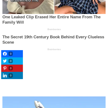
0
0
0
0