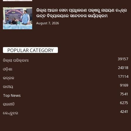
ଜିଲ୍ଲା ଆଇନ ସେବା ପ୍ରାଧିକରଣ ପକ୍ଷରୁ ନାରାୟଣ ଚନ୍ଦ୍ର
ଉଚ୍ଚ ବିଦ୍ୟାଳୟରେ ସଚେତନତା କାର୍ଯ୍ୟକ୍ରମ
August 7, 2026
POPULAR CATEGORY
39157
ଜିଲ୍ଲା ପରିକ୍ରମା
24318
ଓଡ଼ିଶା
17114
ଭଦ୍ରକ
9169
ଜାତୀୟ
7541
Top News
6275
ରାଜନୀତି
4241
କେନ୍ଦୁଝର