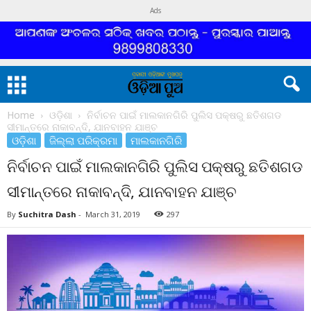
Ads
Home
ଓଡ଼ିଶା
ନିର୍ବାଚନ ପାଇଁ ମାଲକାନଗିରି ପୁଲିସ ପକ୍ଷରୁ ଛତିଶଗଡ
ସୀମାନ୍ତରେ ନାକାବନ୍ଦି, ଯାନବାହନ ଯାଞ୍ଚ
ଓଡ଼ିଶା
ଜିଲ୍ଲା ପରିକ୍ରମା
ମାଲକାନଗିରି
ନିର୍ବାଚନ ପାଇଁ ମାଲକାନଗିରି ପୁଲିସ ପକ୍ଷରୁ ଛତିଶଗଡ
ସୀମାନ୍ତରେ ନାକାବନ୍ଦି, ଯାନବାହନ ଯାଞ୍ଚ
By
Suchitra Dash
-
March 31, 2019
297