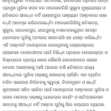
ନେତୃତ୍ୱରେ ଏଏସଆଇ ଏମ.ବିଡିକା, ହାବିଲଦାର ପ୍ରତାପ ପାତ୍ର
ପ୍ରମୁଖ ପୁଲିସ ସଦଳ ବଳ ମାଲକାନଗିରି ସୁକୁମା ମୁଖ୍ୟରାସ୍ତା ଓ
ଛତିଶଗଡ ସୀମାନ୍ତ ବର୍ତି ଚାଲାଣଗୁଡା ପଞ୍ଚାୟତ ଅଞ୍ଚଳରେ ନାକା
ବନ୍ଦି ଆରମ୍ଭ କରିଦେଇଛନ୍ତି। ମାଲକାନଗିରିରୁ ଛତିଶଗଡ଼,
ସୁକୁମା, ଜଗଦଲପୁର, ରାଇପୁରକୁ ଚଳାଚଳକରୁଥିବା ସମସ୍ତ
ଯାନବାହନ ଗୁଡିକୁ ଅଟକାଇ ଖନାତଲାସି ସହ ଯାଞ୍ଚ କରିଛନ୍ତି।
ଏହି ଅଞ୍ଚଳଟି ମାଓପ୍ରବଣ ହୋଇଥିବାରୁ ଚୋରାଗଞ୍ଜେଇ
ଚାଲାଣସହ ମାଓବାଦୀଙ୍କ ପାଇଁ ବିଭିନ୍ନ ପ୍ରକାର ମାରଣାସ୍ତ୍ର ଓ
ବିସ୍ପୋରକ ଦ୍ରବ୍ୟ କାଳେ କୌଣସି ଯାନବାହନରେ ଚାଲାଣ
ହେବାର ଆଶଙ୍କାକୁ ଆଖି ଆଗରେ ରଖି ଛତିଶଗଡ ରାଜ୍ୟ
ସୀମାନ୍ତରେ ପୁଲିସ ପକ୍ଷରୁ ନାକାଚେକ୍ ଚାଲିଛି। ଏହା ବ୍ୟତିତ
ଚଳିତ ସାଧାରଣ ନିର୍ବାଚନକୁ ସ୍ୱଚ୍ଛ, ବିପଦମୁକ୍ତ ଓ ଶାନ୍ତି
ଶୃଙ୍ଖଳାର ସହିତ ସାରିବା ପାଇଁ ମାଓପ୍ରବଣ ଅଞ୍ଚଳରେ ପୁଲିସ ଓ
ଜବାନ ମାନଙ୍କ ପକ୍ଷରୁ ଯୋରଦାର କମ୍ବିଂ ଓ ସର୍ଚଅପରେସନ
ସାଙ୍ଗକୁ ସୀମାନ୍ତ ବର୍ତି ଅଞ୍ଚଳ ଗୁଡିକୁ ସିଲ କରାଯାଇ ବ୍ୟାପକ