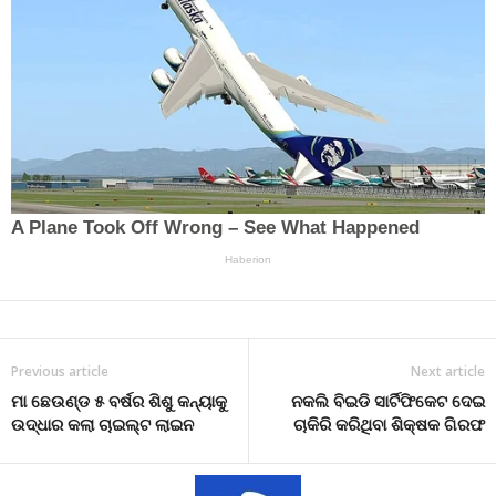
Previous article
Next article
ମା ଛେଉଣ୍ଡ ୫ ବର୍ଷର ଶିଶୁ କନ୍ୟାକୁ
ନକଲି ବିଇଡି ସାର୍ଟିଫିକେଟ ଦେଇ
ଉଦ୍ଧାର କଲା ଚାଇଲ୍ଟ ଲାଇନ
ଚାକିରି କରିଥିବା ଶିକ୍ଷକ ଗିରଫ