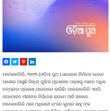
ମାଲକାନଗିରି, ୩୧ା୩ (ଓଡିଆ ପୁଅ ) ସାଧାରଣ ନିର୍ବାଚନ ଯେତେ
ପାଖେଇ ଆସୁଛି ଜିଲ୍ଲା ପୁଲିସ ପ୍ରଶାସନ ପକ୍ଷରୁ ସେତେ ଅଧିକ
ତତ୍ପରତା ପ୍ରକାଶ ପାଇବାରେ ଲାଗିଛି। ମାଲକାନଗିରି ଏସପି
ଜଗମୋହନ ମୀନାଙ୍କ ନିର୍ଦ୍ଦେଶ କ୍ରମେ ଆଜି ସକାଳେ
ମାଲକାନଗିରି ଥାନା ଅଧିକାରୀ ରଂଜନ କୁମାର ସାହୁ ଙ୍କ