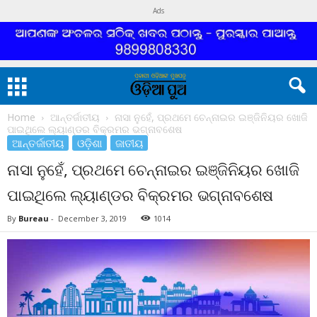
Ads
Home
ଆନ୍ତର୍ଜାତୀୟ
ନାସା ନୁହେଁ, ପ୍ରଥମେ ଚେନ୍ନାଇର ଇଞ୍ଜିନିୟର ଖୋଜି
ପାଇଥିଲେ ଲ୍ୟାଣ୍ଡର ବିକ୍ରମର ଭଗ୍ନାବଶେଷ
ଆନ୍ତର୍ଜାତୀୟ
ଓଡ଼ିଶା
ଜାତୀୟ
ନାସା ନୁହେଁ, ପ୍ରଥମେ ଚେନ୍ନାଇର ଇଞ୍ଜିନିୟର ଖୋଜି
ପାଇଥିଲେ ଲ୍ୟାଣ୍ଡର ବିକ୍ରମର ଭଗ୍ନାବଶେଷ
By
Bureau
-
December 3, 2019
1014