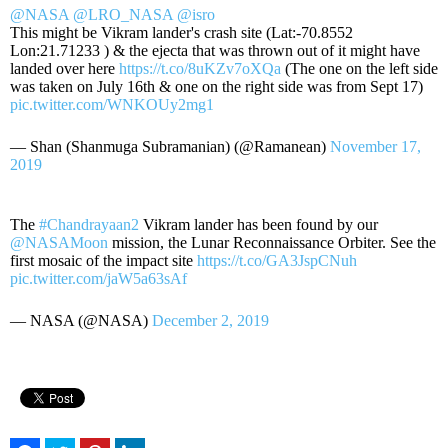
@NASA
@LRO_NASA
@isro
This might be Vikram lander's crash site (Lat:-70.8552
Lon:21.71233 ) & the ejecta that was thrown out of it might have
landed over here
https://t.co/8uKZv7oXQa
(The one on the left side
was taken on July 16th & one on the right side was from Sept 17)
pic.twitter.com/WNKOUy2mg1
— Shan (Shanmuga Subramanian) (@Ramanean)
November 17,
2019
The
#Chandrayaan2
Vikram lander has been found by our
@NASAMoon
mission, the Lunar Reconnaissance Orbiter. See the
first mosaic of the impact site
https://t.co/GA3JspCNuh
pic.twitter.com/jaW5a63sAf
— NASA (@NASA)
December 2, 2019