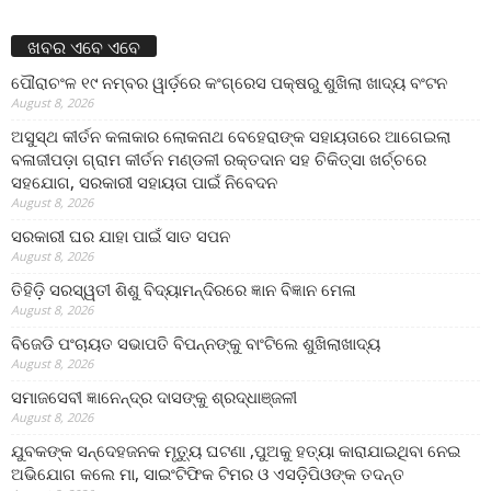
ଖବର ଏବେ ଏବେ
ପୌରାଚଂଳ ୧୯ ନମ୍ବର ୱାର୍ଡ଼ରେ କଂଗ୍ରେସ ପକ୍ଷରୁ ଶୁଖିଲା ଖାଦ୍ୟ ବଂଟନ
August 8, 2026
ଅସୁସ୍ଥ କୀର୍ତନ କଳାକାର ଲୋକନାଥ ବେହେରାଙ୍କ ସହାୟତାରେ ଆଗେଇଲା
ବଳାଜୀପଡ଼ା ଗ୍ରାମ କୀର୍ତନ ମଣ୍ଡଳୀ ରକ୍ତଦାନ ସହ ଚିକିତ୍ସା ଖର୍ଚ୍ଚରେ
ସହଯୋଗ, ସରକାରୀ ସହାୟତା ପାଇଁ ନିବେଦନ
August 8, 2026
ସରକାରୀ ଘର ଯାହା ପାଇଁ ସାତ ସପନ
August 8, 2026
ତିହିଡି଼ ସରସ୍ୱତୀ ଶିଶୁ ବିଦ୍ୟାମନ୍ଦିରରେ ଜ୍ଞାନ ବିଜ୍ଞାନ ମେଳା
August 8, 2026
ବିଜେଡି ପଂଚାୟତ ସଭାପତି ବିପନ୍ନଙ୍କୁ ବାଂଟିଲେ ଶୁଖିଲାଖାଦ୍ୟ
August 8, 2026
ସମାଜସେବୀ ଜ୍ଞାନେନ୍ଦ୍ର ଦାସଙ୍କୁ ଶ୍ରଦ୍ଧାଞ୍ଜଳୀ
August 8, 2026
ଯୁବକଙ୍କ ସନ୍ଦେହଜନକ ମୃତ୍ୟୁ ଘଟଣା ,ପୁଅକୁ ହତ୍ୟା କାରାଯାଇଥିବା ନେଇ
ଅଭିଯୋଗ କଲେ ମା, ସାଇଂଟିଫିକ ଟିମର ଓ ଏସଡ଼ିପିଓଙ୍କ ତଦନ୍ତ