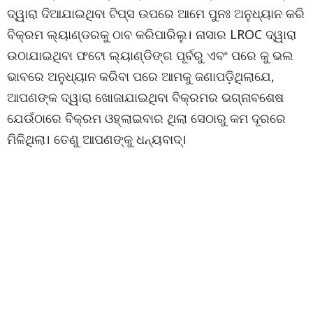
ଦ୍ୱାରା ଦିଆଯାଇଥିବା ଟିପ୍ସ ଉପରେ ଆମେ ପୁନଃ ଅନୁଧ୍ୟାନ କରି
ବିକ୍ରମ ଲ୍ୟାଣ୍ଡରକୁ ଠାବ କରିପାରିଲୁ। ନାସାର LROC ଦ୍ୱାରା
ଉଠାଯାଇଥିବା ଫଟୋ ଲ୍ୟାଣ୍ଡିଙ୍ଗ ପୂର୍ବରୁ ଏବଂ ପରେ କୁ ଭଲ
ଭାବରେ ଅନୁଧ୍ୟାନ କରିବା ପରେ ଆମକୁ ଜଣାପଡ଼ିଥିଲାଯେ,
ଆପଣଙ୍କ ଦ୍ୱାରା ଖୋଜାଯାଇଥିବା ବିକ୍ରମର ଭଗ୍ନାବଶେଷ
ଯେଉଁଠାରେ ବିକ୍ରମ ଓହ୍ଲାଇବାର ଥିଲା ସେଠାରୁ କମ ଦୂରରେ
ମିଳିଥିଲା। ତେଣୁ ଆପଣଙ୍କୁ ଧନ୍ୟବାଦ୍।