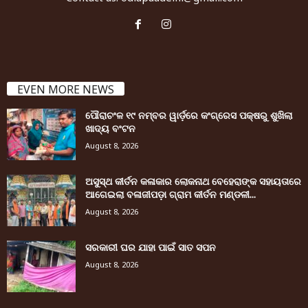
EVEN MORE NEWS
ପୌରାଚଂଳ ୧୯ ନମ୍ବର ୱାର୍ଡ଼ରେ କଂଗ୍ରେସ ପକ୍ଷରୁ ଶୁଖିଲା
ଖାଦ୍ୟ ବଂଟନ
August 8, 2026
ଅସୁସ୍ଥ କୀର୍ତନ କଳାକାର ଲୋକନାଥ ବେହେରାଙ୍କ ସହାୟତାରେ
ଆଗେଇଲା ବଳାଜୀପଡ଼ା ଗ୍ରାମ କୀର୍ତନ ମଣ୍ଡଳୀ...
August 8, 2026
ସରକାରୀ ଘର ଯାହା ପାଇଁ ସାତ ସପନ
August 8, 2026