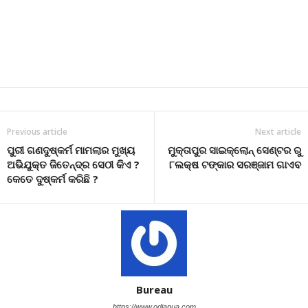
Previous article
Next article
ପୁରୀ ଗଣଦୁଷ୍କର୍ମ ମାମଲାର ମୁଖ୍ୟ
ମୁକ୍ତାପୁର ସାଇକ୍ଲୋନ୍ ସେଣ୍ଟର ରୁ
ଅଭିଯୁକ୍ତ ଜିତେନ୍ଦ୍ର ସେଠୀ କିଏ ?
୮ଲକ୍ଷ ଟଙ୍କାର ସରଞ୍ଜାମ ଗାଏବ
କେତେ ଦୁଷ୍କର୍ମ କରିଛି ?
Bureau
https://www.odiapua.com