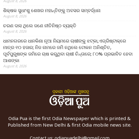
August 8, 2026
ଶିକ୍ଷକ ସୁଧାଂଶୁ ଶେଖର ମହାନ୍ତିଙ୍କୁ ଅବସର ସମ୍ବର୍ଦ୍ଧନା
August 8, 2026
ଚରଣ ଦାସ ଥିଲେ ଜଣେ ନୀତିନିଷ୍ଠ ବ୍ୟକ୍ତି
August 8, 2026
ଧାମନଗରରେ ଧାନକିଣା ନୂଆ ନିୟମରେ ଚାଷୀଙ୍କୁ ଝଟ୍‌କା,ଏଗ୍ରିଷ୍ଟାକ୍‌ରେ
ମାତ୍ର ୧୦ ହଜାର; ନିଜ ନାମରେ ଜମି ନଥିଲେ ଟୋକନ ଅନିଶ୍ଚିତ,
ପୂର୍ବପୁରୁଷଙ୍କ ଜମିରେ ଚାଷ କରୁଥିବା ଚାଷୀ ଚିନ୍ତାରେ; ୮୦% ପ୍ରଭାବିତ ହେବା
ଆଶଙ୍କା
August 8, 2026
Odia Pua is the first Odia Newspaper which is printed &
Published from New Delhi & first Odia mobile news site.
Contact us:
odiapuadelhi@gmail.com