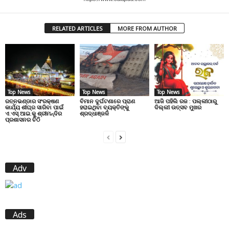
RELATED ARTICLES
MORE FROM AUTHOR
Top News
Top News
Top News
ରତ୍ନଭଣ୍ଡାର ସଂରକ୍ଷଣ
ବିମାନ ଦୁର୍ଘଟଣାରେ ପ୍ରାଣ
ଆଜି ପହିଲି ରଜ : ପଲ୍ଲୀଠାରୁ
କାର୍ଯ୍ୟ ଶୀଘ୍ର ସାରିବା ପାଇଁ
ହରାଇଥିବା ବ୍ୟକ୍ତିଙ୍କୁ
ଦିଲ୍ଲୀ ଉତ୍ସବ ମୁଖର
ଏ.ଏସ୍.ଆଇ.କୁ ଶ୍ରୀମନ୍ଦିର
ଶ୍ରଦ୍ଧାଞ୍ଜଳି
ପ୍ରଶାସନର ଚିଠି
Adv
Ads