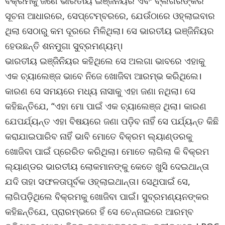
ବିକ୍ରମକୁ ଜଣେ ଭାରତୀୟ ଇଞ୍ଜିନିୟର ଏବଂ ବ୍ଲଗରଙ୍କର
ସୂଚନା ଆଧାରରେ, ସେପ୍ଟେମ୍ବରରେ, ଯେଉଁଠାରେ ଓହ୍ଲାଇବାର
ଥିଲା ସେଠାରୁ କମ ଦୂରରେ ମିଳିଥିଲା। ସେ ଭାରତୀୟ ଇଞ୍ଜିନିୟର
ହେଉଛନ୍ତି ଶନମୁଗା ସୁବ୍ରମଣ୍ୟମ୍।
ଭାରତୀୟ ଇଞ୍ଜିନିୟର କହିଥିଲେ ସେ ଅଲଗା ଭାବରେ ଏହାକୁ
ଏକ ଚ୍ୟାଲେଞ୍ଜ ଭାବେ ନିଜେ ଖୋଜିବା ଆରମ୍ଭ କରିଥିଲେ।
କାରଣ ସେ ସମୟରେ ମଧ୍ୟ ନାସାକୁ ଏହା ଜଣା ନଥିଲା। ସେ
କହିଛନ୍ତିଯେ, “ଏହା ମୋ ପାଇଁ ଏକ ଚ୍ୟାଲେଞ୍ଜ ଥିଲା। କାରଣ
ଯେପର୍ଯ୍ୟନ୍ତ ଏହା ବିଷୟରେ ଜଣା ପଡ଼ିବ ନାହିଁ ସେ ପର୍ଯ୍ୟନ୍ତ କିଛି
କରାଯାଇପାରିବ ନାହିଁ ଭାବି ମୋତେ ବିକ୍ରମ ଲ୍ୟାଣ୍ଡରକୁ
ଖୋଜିବା ପାଇଁ ପ୍ରେରିତ କରିଥିଲା। ମୋତେ ଲାଗିଲା କି ବିକ୍ରମ
ଲ୍ୟାଣ୍ଡର ଭାରତୀୟ ଲୋକମାନଙ୍କୁ କେତେ ଖୁସି ଦେଇଥାନ୍ତା
ଯଦି ତାହା ସଫଳତାପୂର୍ବକ ଓହ୍ଲାଇଥାନ୍ତା। ସେଥିପାଇଁ ସେ,
ଲାଗିପଡ଼ିଥିଲେ ବିକ୍ରମକୁ ଖୋଜିବା ପାଇଁ। ସୁବ୍ରମଣ୍ୟନଙ୍କର
କହିଛନ୍ତିଯେ, ପ୍ରାରମ୍ଭରେ ହିଁ ସେ ଚେନ୍ନାଇରେ ଆରମ୍ବ