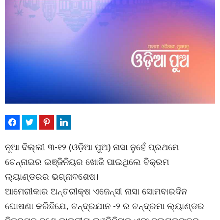
ନୂଆ ଦିଲ୍ଲୀ ୩-୧୨ (ଓଡ଼ିଆ ପୁଅ) ନାସା ନୁହେଁ ପ୍ରଥମେ
ଚେନ୍ନାଇର ଇଞ୍ଜିନିୟର ଖୋଜି ପାଇଥିଲେ ବିକ୍ରମ
ଲ୍ୟାଣ୍ଡରର ଭଗ୍ନାବଶେଷ।
ଆମେରୀକାର ଅନ୍ତରୀକ୍ଷ ଏଜେନ୍ସୀ ନାସା ସୋମବାରଦିନ
ଘୋଷଣା କରିଛିଯେ, ଚନ୍ଦ୍ରଯାନ -୨ ର ଚନ୍ଦ୍ରମା ଲ୍ୟାଣ୍ଡର