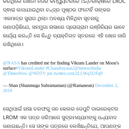
କରିଥିଲେ ଖୋଜ। ନିଜର କମ୍ପ୍ୟୁଟରରେ ଅନ୍ତରୀକ୍ଷରେ LROC
ଦ୍ଵାରା ଲଗାଯାଇଥିବା ଚନ୍ଦ୍ର ପୃଷ୍ଠର ଫଟୋହିଁ ତାଙ୍କର
ଏକମାତ୍ର ସୁରାଗ ଥିଲା। ଅବଶ୍ୟ ମିଳିଥିବା ସୂଚନାରୁ
ଜଣାପଡ଼ିଛିଯେ, ସନମୁଗା ନାସାରେ ପ୍ରୋଗ୍ରାମ ଇଞ୍ଜିନିୟର ଭାବେ
କାର୍ଯ୍ୟ କରନ୍ତି ସେ କିନ୍ତୁ ବ୍ୟକ୍ତିଗତ ସ୍ତରରେ ଏହି ଖୋଜ ଜାରି
ରଖିଥିଲେ।
@NASA
has credited me for finding Vikram Lander on Moon's
surface
#VikramLander
#Chandrayaan2
@timesofindia
@TimesNow
@NDTV
pic.twitter.com/2LLWq5UFq9
— Shan (Shanmuga Subramanian) (@Ramanean)
December 2,
2019
ସେଥିପାଇଁ ନାସା ତରଫରୁ ଜନ କେଲର ଡେପୁଟି ଡାଇରେକ୍ଟର
LROM ଏକ ପତ୍ର ଜରିଆରେ ସୁବ୍ରମଣ୍ୟମଙ୍କୁ ଧନ୍ୟବାଦ
ଜଣାଇଛନ୍ତି। ସେ ତାଙ୍କ ପତ୍ରରେ ଲେଖିଛନ୍ତିଯେ, ଆପଣଙ୍କ