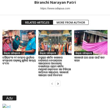
Biranchi Narayan Patri
https://www.odiapua.com
RELATED ARTICLES
MORE FROM AUTHOR
ଜିଲ୍ଲା ପରିକ୍ରମା
ଜିଲ୍ଲା ପରିକ୍ରମା
ଜିଲ୍ଲା ପରିକ୍ରମା
ପୌରାଚଂଳ ୧୯ ନମ୍ବର ୱାର୍ଡ଼ରେ
ଅସୁସ୍ଥ କୀର୍ତନ କଳାକାର
ସରକାରୀ ଘର ଯାହା ପାଇଁ ସାତ
କଂଗ୍ରେସ ପକ୍ଷରୁ ଶୁଖିଲା ଖାଦ୍ୟ
ଲୋକନାଥ ବେହେରାଙ୍କ
ସପନ
ବଂଟନ
ସହାୟତାରେ ଆଗେଇଲା
ବଳାଜୀପଡ଼ା ଗ୍ରାମ କୀର୍ତନ
ମଣ୍ଡଳୀ ରକ୍ତଦାନ ସହ ଚିକିତ୍ସା
ଖର୍ଚ୍ଚରେ ସହଯୋଗ, ସରକାରୀ
ସହାୟତା ପାଇଁ ନିବେଦନ
Adv