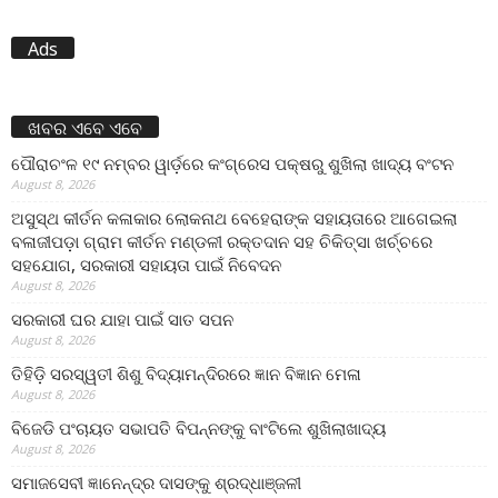
Ads
ଖବର ଏବେ ଏବେ
ପୌରାଚଂଳ ୧୯ ନମ୍ବର ୱାର୍ଡ଼ରେ କଂଗ୍ରେସ ପକ୍ଷରୁ ଶୁଖିଲା ଖାଦ୍ୟ ବଂଟନ
August 8, 2026
ଅସୁସ୍ଥ କୀର୍ତନ କଳାକାର ଲୋକନାଥ ବେହେରାଙ୍କ ସହାୟତାରେ ଆଗେଇଲା
ବଳାଜୀପଡ଼ା ଗ୍ରାମ କୀର୍ତନ ମଣ୍ଡଳୀ ରକ୍ତଦାନ ସହ ଚିକିତ୍ସା ଖର୍ଚ୍ଚରେ
ସହଯୋଗ, ସରକାରୀ ସହାୟତା ପାଇଁ ନିବେଦନ
August 8, 2026
ସରକାରୀ ଘର ଯାହା ପାଇଁ ସାତ ସପନ
August 8, 2026
ତିହିଡି଼ ସରସ୍ୱତୀ ଶିଶୁ ବିଦ୍ୟାମନ୍ଦିରରେ ଜ୍ଞାନ ବିଜ୍ଞାନ ମେଳା
August 8, 2026
ବିଜେଡି ପଂଚାୟତ ସଭାପତି ବିପନ୍ନଙ୍କୁ ବାଂଟିଲେ ଶୁଖିଲାଖାଦ୍ୟ
August 8, 2026
ସମାଜସେବୀ ଜ୍ଞାନେନ୍ଦ୍ର ଦାସଙ୍କୁ ଶ୍ରଦ୍ଧାଞ୍ଜଳୀ