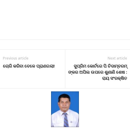
Previous article
Next article
ଚୋରି କରିବା ବେଳେ ପ୍ରାଣଗଲା!
ସୁପ୍ରିମ କୋର୍ଟରେ ପି ଚିଦାମ୍ବରମ୍
ଙ୍କର ଅପିଲ ଉପରେ ଶୁଣାଣି ଶେଷ :
ରାୟ ସଂରକ୍ଷିତ