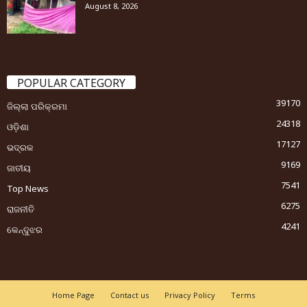
August 8, 2026
POPULAR CATEGORY
39170
ଜିଲ୍ଲା ପରିକ୍ରମା
24318
ଓଡ଼ିଶା
17127
ଭଦ୍ରକ
9169
ଜାତୀୟ
7541
Top News
6275
ରାଜନୀତି
4241
କେନ୍ଦୁଝର
Home Page
Contact us
Privacy Policy
Terms