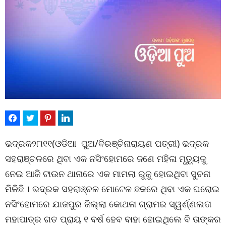
ଭଦ୍ରକ୨୮ା୧୧(ଓଡିଆ ପୁଅ/ବିରଞ୍ଚିନାରାୟଣ ପତ୍ରୀ) ଭଦ୍ରକ
ସହରାଞ୍ଚଳରେ ଥିବା ଏକ ନସିଂହୋମରେ ଜଣେ ମହିଳା ମୃତ୍ୟୁକୁ
ନେଇ ଆଜି ଟାଉନ ଥାନାରେ ଏକ ମାମଲା ରୁଜୁ ହୋଇଥିବା ସୁଚନା
ମିଳିଛି । ଭଦ୍ରକ ସହରାଞ୍ଚଳ ମୋଟେଳ ଛକରେ ଥିବା ଏକ ଘରୋଇ
ନସିଂହୋମରେ ଯାଜପୁର ଜିଲ୍ଲା କୋଥଳା ଗ୍ରାମର ସ୍ୱର୍ଣ୍ଣଲତା
ମହାପାତ୍ର ଗତ ପ୍ରାୟ ୧ ବର୍ଷ ହେବ ବାହା ହୋଇଥିଲେ ବି ତାଙ୍କର