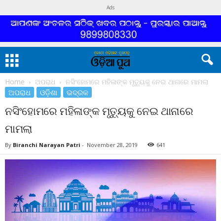
Ads
Home
ଅପରାଧ
ନସିଂହୋମରେ ମହିଳାଙ୍କ ମୃତ୍ୟୁକୁ ନେଇ ଥାନାରେ ମାମଲା
ଅପରାଧ
ଓଡ଼ିଶା
ଭଦ୍ରକ
ନସିଂହୋମରେ ମହିଳାଙ୍କ ମୃତ୍ୟୁକୁ ନେଇ ଥାନାରେ
ମାମଲା
By
Biranchi Narayan Patri
-
November 28, 2019
641