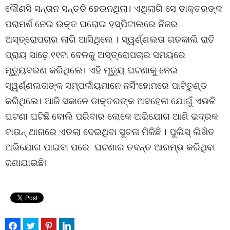
କୌଣସି ସନ୍ତାନ ସନ୍ତତି ହେଉନଥିଲା। ଏଥିଲାଗି ସେ ଡାକ୍ତରଙ୍କ
ପରାମର୍ଶ ନେଇ ଉକ୍ତ ଘରୋଇ ହସ୍ପିଟାଲରେ ନିଜର
ଅସ୍ତ୍ରୋପଚାର ଲାଗି ଆସିଥିଲେ । ସ୍ୱର୍ଣ୍ଣଲତା ଗତକାଲି ରାତି
ପ୍ରାୟ ସାଢ଼େ ୧୧ଟା ବେଳକୁ ଅସ୍ତ୍ରୋପଚାର ସମୟରେ
ମୃତ୍ୟୁବରଣ କରିଥିଲେ। ଏହି ମୃତ୍ୟୁ ଘଟଣାକୁ ନେଇ
ସ୍ୱର୍ଣ୍ଣଲତାଙ୍କ ସମ୍ପର୍କୀୟମାନେ ନର୍ସିଂହୋମରେ ପାଟିତୁଣ୍ଡ
କରିଥିଲେ। ଆଜି ସକାଳେ ଡାକ୍ତରଙ୍କ ଅବହେଳା ଯୋଗୁଁ ଏଭଳି
ଘଟଣା ଘଟିଛି ବୋଲି ପରିବାର ଲୋକେ ଅଭିଯୋଗ ଆଣି ଭଦ୍ରକ
ଟାଉନ୍ ଥାନାରେ ଏତଲା ଦେଇଥିବା ସୁଚନା ମିଳିଛି । ପୁଲିସ୍ ଲିଖିତ
ଅଭିଯୋଗ ପାଇବା ପରେ ଘଟଣାର ତଦନ୍ତ ଆରମ୍ଭ କରିଥିବା
ଜଣାଯାଇଛି।