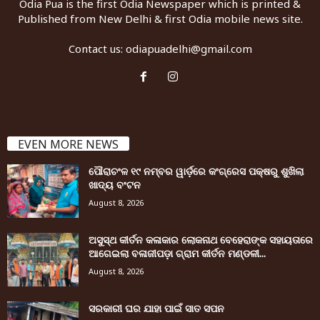
Odia Pua is the first Odia Newspaper which is printed &
Published from New Delhi & first Odia mobile news site.
Contact us:
odiapuadelhi@gmail.com
EVEN MORE NEWS
ପୌରାଚଂଳ ୧୯ ନମ୍ବର ୱାର୍ଡ଼ରେ କଂଗ୍ରେସ ପକ୍ଷରୁ ଶୁଖିଲା
ଖାଦ୍ୟ ବଂଟନ
August 8, 2026
ଅସୁସ୍ଥ କୀର୍ତନ କଳାକାର ଲୋକନାଥ ବେହେରାଙ୍କ ସହାୟତାରେ
ଆଗେଇଲା ବଳାଜୀପଡ଼ା ଗ୍ରାମ କୀର୍ତନ ମଣ୍ଡଳୀ...
August 8, 2026
ସରକାରୀ ଘର ଯାହା ପାଇଁ ସାତ ସପନ