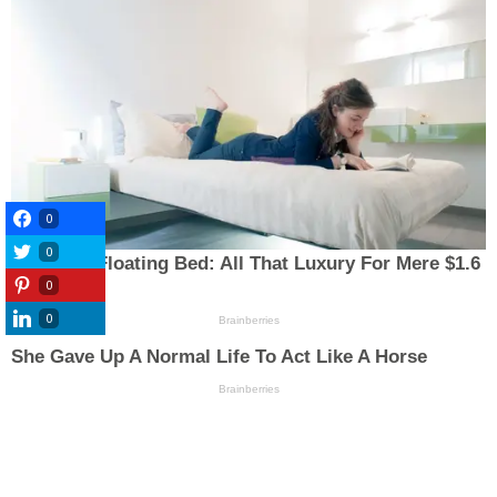
0
0
0
0