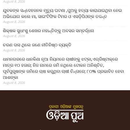
August 8, 2026
ଯୁବକଙ୍କ ସନ୍ଦେହଜନକ ମୃତ୍ୟୁ ଘଟଣା ,ପୁଅକୁ ହତ୍ୟା କାରାଯାଇଥିବା ନେଇ
ଅଭିଯୋଗ କଲେ ମା, ସାଇଂଟିଫିକ ଟିମର ଓ ଏସଡ଼ିପିଓଙ୍କ ତଦନ୍ତ
August 8, 2026
ଶିକ୍ଷକ ସୁଧାଂଶୁ ଶେଖର ମହାନ୍ତିଙ୍କୁ ଅବସର ସମ୍ବର୍ଦ୍ଧନା
August 8, 2026
ଚରଣ ଦାସ ଥିଲେ ଜଣେ ନୀତିନିଷ୍ଠ ବ୍ୟକ୍ତି
August 8, 2026
ଧାମନଗରରେ ଧାନକିଣା ନୂଆ ନିୟମରେ ଚାଷୀଙ୍କୁ ଝଟ୍‌କା,ଏଗ୍ରିଷ୍ଟାକ୍‌ରେ
ମାତ୍ର ୧୦ ହଜାର; ନିଜ ନାମରେ ଜମି ନଥିଲେ ଟୋକନ ଅନିଶ୍ଚିତ,
ପୂର୍ବପୁରୁଷଙ୍କ ଜମିରେ ଚାଷ କରୁଥିବା ଚାଷୀ ଚିନ୍ତାରେ; ୮୦% ପ୍ରଭାବିତ ହେବା
ଆଶଙ୍କା
August 8, 2026