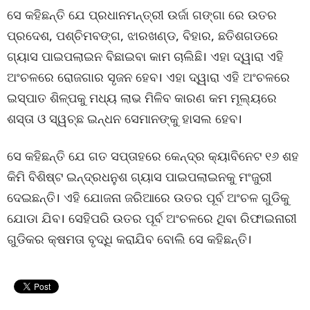
ସେ କହିଛନ୍ତି ଯେ ପ୍ରଧାନମନ୍ତ୍ରୀ ଉର୍ଜା ଗଙ୍ଗା ରେ ଉତର
ପ୍ରଦେଶ, ପଶ୍ଚିମବଙ୍ଗ, ଝାରଖଣ୍ଡ, ବିହାର, ଛତିଶଗଡରେ
ଗ୍ୟାସ ପାଇପଲାଇନ ବିଛାଇବା କାମ ଚାଲିଛି। ଏହା ଦ୍ୱାରା ଏହି
ଅଂଚଳରେ ରୋଜଗାର ସୃଜନ ହେବ। ଏହା ଦ୍ୱାରା ଏହି ଅଂଚଳରେ
ଇସ୍ପାତ ଶିଳ୍ପକୁ ମଧ୍ୟ ଲାଭ ମିଳିବ କାରଣ କମ ମୂଲ୍ୟରେ
ଶସ୍ତା ଓ ସ୍ୱଚ୍ଛ ଇନ୍ଧନ ସେମାନଙ୍କୁ ହାସଲ ହେବ।
ସେ କହିଛନ୍ତି ଯେ ଗତ ସପ୍ତାହରେ କେନ୍ଦ୍ର କ୍ୟାବିନେଟ ୧୬ ଶହ
କିମି ବିଶିଷ୍ଟ ଇନ୍ଦ୍ରଧନୁଶ ଗ୍ୟାସ ପାଇପଲାଇନକୁ ମଂଜୁରୀ
ଦେଇଛନ୍ତି। ଏହି ଯୋଜନା ଜରିଆରେ ଉତର ପୂର୍ବ ଅଂଚଳ ଗୁଡିକୁ
ଯୋଡା ଯିବ। ସେହିପରି ଉତର ପୂର୍ବ ଅଂଚଳରେ ଥିବା ରିଫାଇନାରୀ
ଗୁଡିକର କ୍ଷମତା ବୃଦ୍ଧି କରାଯିବ ବୋଲି ସେ କହିଛନ୍ତି।