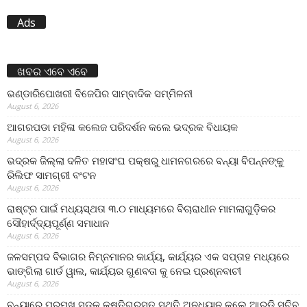
Ads
ଖବର ଏବେ ଏବେ
ଭଣ୍ଡାରିପୋଖରୀ ବିଜେପିର ସାମ୍ବାଦିକ ସମ୍ମିଳନୀ
August 6, 2026
ଆଗରପଡା ମହିଳା କଲେଜ ପରିଦର୍ଶନ କଲେ ଭଦ୍ରକ ବିଧାୟକ
August 6, 2026
ଭଦ୍ରକ ଜିଲ୍ଲା ଦଳିତ ମହାସଂଘ ପକ୍ଷରୁ ଧାମନଗରରେ ବନ୍ୟା ବିପନ୍ନଙ୍କୁ
ରିଲିଫ ସାମଗ୍ରୀ ବଂଟନ
August 6, 2026
ରାଷ୍ଟ୍ର ପାଇଁ ମଧ୍ୟସ୍ଥତା ୩.୦ ମାଧ୍ୟମରେ ବିଚାରାଧୀନ ମାମଲାଗୁଡ଼ିକର
ସୌହାର୍ଦ୍ଦ୍ୟପୂର୍ଣ୍ଣ ସମାଧାନ
August 6, 2026
ଜଳସମ୍ପଦ ବିଭାଗର ନିମ୍ନମାନର କାର୍ଯ୍ୟ, କାର୍ଯ୍ୟର ଏକ ସପ୍ତାହ ମଧ୍ୟରେ
ଭାଙ୍ଗିଲା ଗାର୍ଡ ୱାଲ, କାର୍ଯ୍ୟର ଗୁଣବତା କୁ ନେଇ ପ୍ରଶ୍ନବାଚୀ
August 6, 2026
ବନ୍ୟାରେ ପ୍ରମୁଖ ସଡ଼କ କ୍ଷତିଗ୍ରସ୍ତ ସ୍ଥିତି ଅନୁଧ୍ୟାନ କଲେ ଆର୍‌ଡ଼ି ସଚିବ