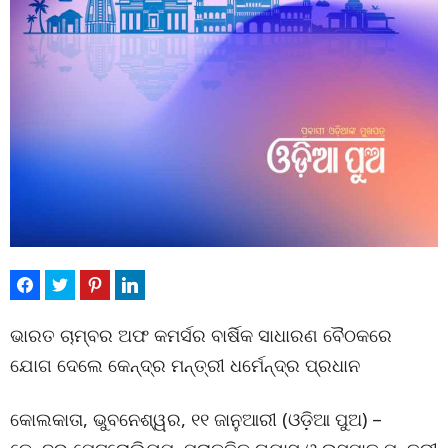
ଭାରତ ଚାମ୍ବର ଅଫ କମର୍ସର ବାର୍ଷିକ ସାଧାରଣ ବୈଠକରେ
ଯୋଗ ଦେଲେ କେନ୍ଦ୍ର ମନ୍ତ୍ରୀ ଧର୍ମେନ୍ଦ୍ର ପ୍ରଧାନ
କୋଲକାତା, ଭୁବନେଶ୍ୱର, ୧୧ ଜାନୁଆରୀ (ଓଡ଼ିଆ ପୁଅ) –