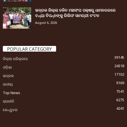
ଭଦ୍ରକ ଜିଲ୍ଲା ଦଳିତ ମହାସଂଘ ପକ୍ଷରୁ ଧାମନଗରରେ
ବନ୍ୟା ବିପନ୍ନଙ୍କୁ ରିଲିଫ ସାମଗ୍ରୀ ବଂଟନ
August 6, 2026
POPULAR CATEGORY
39145
ଜିଲ୍ଲା ପରିକ୍ରମା
24318
ଓଡ଼ିଶା
17102
ଭଦ୍ରକ
9169
ଜାତୀୟ
7541
Top News
6275
ରାଜନୀତି
4241
କେନ୍ଦୁଝର