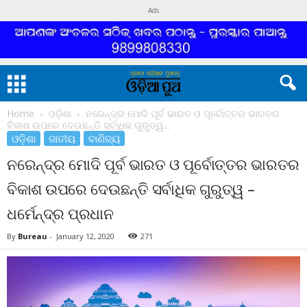
Ads
Home
ଓଡ଼ିଶା
ନରେନ୍ଦ୍ର ମୋଦି ପୂର୍ବ ଭାରତ ଓ ପୂର୍ବୋତ୍ତର ଭାରତର
ବିକାଶ ଉପରେ ଦେଉଛନ୍ତି ସର୍ବାଧିକ ଗୁରୁତ୍ୱ...
ଓଡ଼ିଶା
ଜାତୀୟ
ବାଣିଜ୍ୟ
ନରେନ୍ଦ୍ର ମୋଦି ପୂର୍ବ ଭାରତ ଓ ପୂର୍ବୋତ୍ତର ଭାରତର
ବିକାଶ ଉପରେ ଦେଉଛନ୍ତି ସର୍ବାଧିକ ଗୁରୁତ୍ୱ –
ଧର୍ମେନ୍ଦ୍ର ପ୍ରଧାନ
By
Bureau
-
January 12, 2020
271