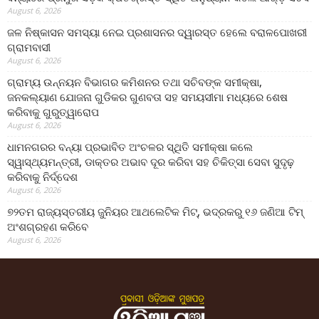
August 6, 2026
ଜଳ ନିଷ୍କାସନ ସମସ୍ୟା ନେଇ ପ୍ରଶାସନର ଦ୍ୱାରସ୍ତ ହେଲେ ବରାଳପୋଖରୀ
ଗ୍ରାମବାସୀ
August 6, 2026
ଗ୍ରାମ୍ୟ ଉନ୍ନୟନ ବିଭାଗର କମିଶନର ତଥା ସଚିବଙ୍କ ସମୀକ୍ଷା,
ଜନକଲ୍ୟାଣ ଯୋଜନା ଗୁଡିକର ଗୁଣବତା ସହ ସମୟସୀମା ମଧ୍ୟରେ ଶେଷ
କରିବାକୁ ଗୁରୁତ୍ୱାରୋପ
August 6, 2026
ଧାମନଗରର ବନ୍ୟା ପ୍ରଭାବିତ ଅଂଚଳର ସ୍ଥିତି ସମୀକ୍ଷା କଲେ
ସ୍ୱାସ୍ଥ୍ୟମନ୍ତ୍ରୀ, ଡାକ୍ତର ଅଭାବ ଦୂର କରିବା ସହ ଚିକିତ୍ସା ସେବା ସୁଦୃଢ଼
କରିବାକୁ ନିର୍ଦ୍ଦେଶ
August 6, 2026
୭୨ତମ ରାଜ୍ୟସ୍ତରୀୟ ଜୁନିୟର ଆଥଲେଟିକ ମିଟ୍‌, ଭଦ୍ରକରୁ ୧୬ ଜଣିଆ ଟିମ୍
ଅଂଶଗ୍ରହଣ କରିବେ
August 6, 2026