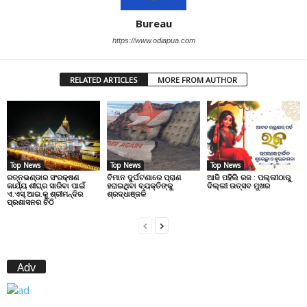
Bureau
https://www.odiapua.com
RELATED ARTICLES
MORE FROM AUTHOR
Top News
Top News
Top News
ରତ୍ନଭଣ୍ଡାର ସଂରକ୍ଷଣ
ବିମାନ ଦୁର୍ଘଟଣାରେ ପ୍ରାଣ
ଆଜି ପହିଲି ରଜ : ପଲ୍ଲୀଠାରୁ
କାର୍ଯ୍ୟ ଶୀଘ୍ର ସାରିବା ପାଇଁ
ହରାଇଥିବା ବ୍ୟକ୍ତିଙ୍କୁ
ଦିଲ୍ଲୀ ଉତ୍ସବ ମୁଖର
ଏ.ଏସ୍.ଆଇ.କୁ ଶ୍ରୀମନ୍ଦିର
ଶ୍ରଦ୍ଧାଞ୍ଜଳି
ପ୍ରଶାସନର ଚିଠି
Adv