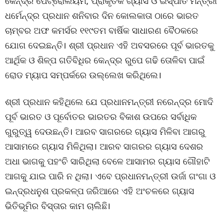
କେନ୍ଦ୍ର ପେଟ୍ରୋଲିୟମ, ପ୍ରାକୃତିକ ଗ୍ୟାସ ଓ ଇସ୍ପାତ ମନ୍ତ୍ରୀ
ଧର୍ମେନ୍ଦ୍ର ପ୍ରଧାନ ଶନିବାର ଦିନ କୋଲକାତା ଠାରେ ଭାରତ
ଚାମ୍ବର ଅଫ କମର୍ସର ୧୧୯ତମ ବାର୍ଷିକ ସାଧାରଣ ବୈଠକରେ
ଯୋଗ ଦେଇଛନ୍ତି। ଶ୍ରୀ ପ୍ରଧାନ ଏହି ଅବସରରେ ପୂର୍ବ ଭାରତକୁ
ଆର୍ଥିକ ଓ ଶିଳ୍ପ ଗତିବିଧିର କେନ୍ଦ୍ର ରୁପେ ଗଢି ତୋଳିବା ପାଇଁ
ରୋଡ ମ୍ୟାପ ସମ୍ପର୍କରେ ଉଲ୍ଲେଖ କରିଥିଲେ।
ଶ୍ରୀ ପ୍ରଧାନ କହିଥିଲେ ଯେ ପ୍ରଧାନମନ୍ତ୍ରୀ ନରେନ୍ଦ୍ର ମୋଦି
ପୂର୍ବ ଭାରତ ଓ ପୂର୍ବୋତର ଭାରତର ବିକାଶ ଉପରେ ସର୍ବାଧିକ
ଗୁରୁତ୍ୱ ଦେଉଛନ୍ତି। ଆରବ ସାଗରରେ ଗ୍ୟାସ ମିଳିବା ଆଗରୁ
ଆସାମରେ ଗ୍ୟାସ ମିଳିଥିଲା। ଆରବ ସାଗରର ଗ୍ୟାସ ଦେଶର
ଅଧା ଭାଗକୁ ପହଂଚି ସାରିଥିଲା ବେଳେ ଆସାମର ଗ୍ୟାସ ଗୌହାଟି
ଆଗକୁ ଯାଇ ପାରି ନ ଥିଲା। ଏବେ ପ୍ରଧାନମନ୍ତ୍ରୀ ଉର୍ଜା ଗଂଗା ଓ
ଇନ୍ଦ୍ରଧନୁଶ ପ୍ରକଳ୍ପ ଜରିଆରେ ଏହି ଅଂଚଳରେ ଗ୍ୟାସ
ଭିତିଭୂମିର ବିସ୍ତାର କାମ ଚାଲିଛି।