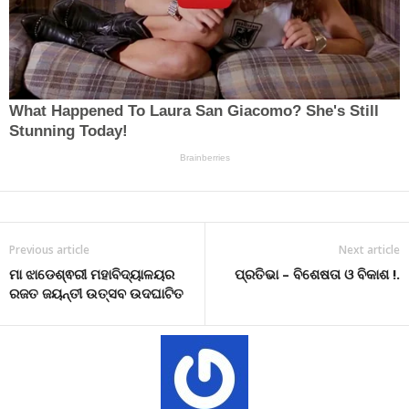
Previous article
Next article
ମା ଝାଡେଶ୍ଵରୀ ମହାବିଦ୍ୟାଳୟର
ପ୍ରତିଭା – ବିଶେଷତା ଓ ବିକାଶ !.
ରଜତ ଜୟନ୍ତୀ ଉତ୍ସବ ଉଦଘାଟିତ