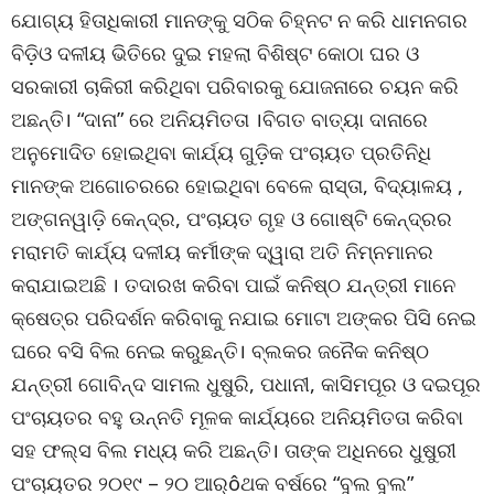
ଯୋଗ୍ୟ ହିତାଧିକାରୀ ମାନଙ୍କୁ ସଠିକ ଚିହ୍ନଟ ନ କରି ଧାମନଗର
ବିଡ଼ିଓ ଦଳୀୟ ଭିତିରେ ଦୁଇ ମହଲା ବିଶିଷ୍ଟ କୋଠା ଘର ଓ
ସରକାରୀ ଚାକିରୀ କରିଥିବା ପରିବାରକୁ ଯୋଜନାରେ ଚୟନ କରି
ଅଛନ୍ତି। “ଦାନା” ରେ ଅନିୟମିତତା ।ବିଗତ ବାତ୍ୟା ଦାନାରେ
ଅନୁମୋଦିତ ହୋଇଥିବା କାର୍ଯ୍ୟ ଗୁଡ଼ିକ ପଂଚାୟତ ପ୍ରତିନିଧି
ମାନଙ୍କ ଅଗୋଚରରେ ହୋଇଥିବା ବେଳେ ରାସ୍ତା, ବିଦ୍ୟାଳୟ ,
ଅଙ୍ଗନୱାଡ଼ି କେନ୍ଦ୍ର, ପଂଚାୟତ ଗୃହ ଓ ଗୋଷ୍ଟି କେନ୍ଦ୍ରର
ମରାମତି କାର୍ଯ୍ୟ ଦଳୀୟ କର୍ମୀଙ୍କ ଦ୍ୱାରା ଅତି ନିମ୍ନମାନର
କରାଯାଇଅଛି । ତଦାରଖ କରିବା ପାଇଁ କନିଷ୍ଠ ଯନ୍ତ୍ରୀ ମାନେ
କ୍ଷେତ୍ର ପରିଦର୍ଶନ କରିବାକୁ ନଯାଇ ମୋଟା ଅଙ୍କର ପିସି ନେଇ
ଘରେ ବସି ବିଲ ନେଇ କରୁଛନ୍ତି। ବ୍ଲକର ଜନୈକ କନିଷ୍ଠ
ଯନ୍ତ୍ରୀ ଗୋବିନ୍ଦ ସାମଲ ଧୁଷୁରି, ପଧାନୀ, କାସିମପୂର ଓ ଦଇପୂର
ପଂଚାୟତର ବହୁ ଉନ୍ନତି ମୂଳକ କାର୍ଯ୍ୟରେ ଅନିୟମିତତା କରିବା
ସହ ଫଲ୍ସ ବିଲ ମଧ୍ୟ କରି ଅଛନ୍ତି। ତାଙ୍କ ଅଧିନରେ ଧୁଷୁରୀ
ପଂଚାୟତର ୨୦୧୯ – ୨୦ ଆର୍ôଥକ ବର୍ଷରେ “ବୁଲ ବୁଲ”