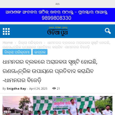
Ads
Home
ଜିଲ୍ଲା ପରିକ୍ରମା
ଧାମନଗର ବ୍ଲକରେ ଅରାଜକତା ସୃଷ୍ଟି ହୋଇଛି,
ଗଣତାନ୍ତ୍ରିକ ଉପାୟରେ ପ୍ରତିବାଦ କରାଯିବ -ଧାମନଗର ବିଜେଡ଼ି
ଜିଲ୍ଲା ପରିକ୍ରମା
ଭଦ୍ରକ
ଧାମନଗର ବ୍ଲକରେ ଅରାଜକତା ସୃଷ୍ଟି ହୋଇଛି,
ଗଣତାନ୍ତ୍ରିକ ଉପାୟରେ ପ୍ରତିବାଦ କରାଯିବ
-ଧାମନଗର ବିଜେଡ଼ି
By
Snigdha Ray
-
April 24, 2025
21