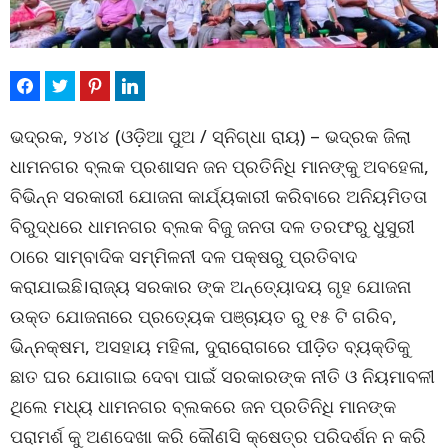
ଭଦ୍ରକ, ୨୪ା୪ (ଓଡ଼ିଆ ପୁଅ / ସ୍ନିଗ୍ଧା ରାୟ) – ଭଦ୍ରକ ଜିଲା
ଧାମନଗର ବ୍ଲକ ପ୍ରଶାସନ ଜନ ପ୍ରତିନିଧି ମାନଙ୍କୁ ଅବହେଳା,
ବିଭିନ୍ନ ସରକାରୀ ଯୋଜନା କାର୍ଯ୍ୟକାରୀ କରିବାରେ ଅନିୟମିତତା
ବିରୁଦ୍ଧରେ ଧାମନଗର ବ୍ଲକ ବିଜୁ ଜନତା ଦଳ ତରଫରୁ ଧୁସୁରୀ
ଠାରେ ସାମ୍ବାଦିକ ସମ୍ମିଳନୀ ଦଳ ପକ୍ଷରୁ ପ୍ରତିବାଦ
କରାଯାଇଛି।ରାଜ୍ୟ ସରକାର ଙ୍କ ଅନ୍ତ୍ୟୋଦୟ ଗୃହ ଯୋଜନା
ଉକ୍ତ ଯୋଜନାରେ ପ୍ରତ୍ୟେକ ପଞ୍ଚାୟତ ରୁ ୧୫ ଟି ଗରିବ,
ଭିନ୍ନକ୍ଷମ, ଅସହାୟ ମହିଳା, ଦୁରାରୋଗରେ ପୀଡ଼ିତ ବ୍ୟକ୍ତିକୁ
ଛାତ ଘର ଯୋଗାଇ ଦେବା ପାଇଁ ସରକାରଙ୍କ ନୀତି ଓ ନିୟମାବଳୀ
ଥିଲେ ମଧ୍ୟ ଧାମନଗର ବ୍ଲକରେ ଜନ ପ୍ରତିନିଧି ମାନଙ୍କ
ପରାମର୍ଶ କୁ ଅଣଦେଖା କରି କୌଣସି କ୍ଷେତ୍ର ପରିଦର୍ଶନ ନ କରି