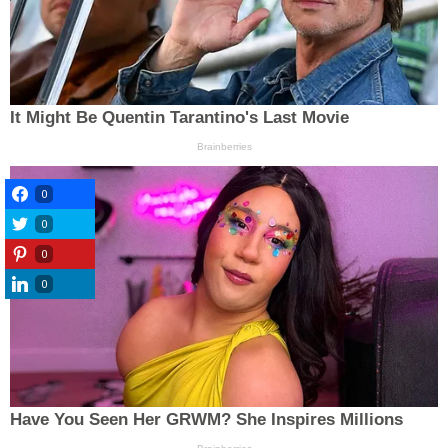
0
0
0
0