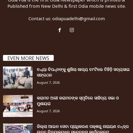
Published from New Delhi & first Odia mobile news site.
Contact us:
odiapuadelhi@gmail.com
EVEN MORE NEWS
ବନ୍ୟା ବିପନ୍ନଙ୍କୁ ଶୁଖିଲା ଖାଦ୍ୟ ବାଂଟିଲେ ତିହିଡି଼ ସତ୍ୟସାଇ
ସଙ୍ଗଠନ
August 7, 2026
କରାମତ ଅଲୀ କରାମତଙ୍କ ସ୍ମୃତିରେ ସାହିତ୍ୟ ସଭା ଓ
ମୁଶାୟରା
August 7, 2026
ଜିଲ୍ଲା ଆଇନ ସେବା ପ୍ରାଧିକରଣ ପକ୍ଷରୁ ନାରାୟଣ ଚନ୍ଦ୍ର
ଉଚ୍ଚ ବିଦ୍ୟାଳୟରେ ସଚେତନତା କାର୍ଯ୍ୟକ୍ରମ