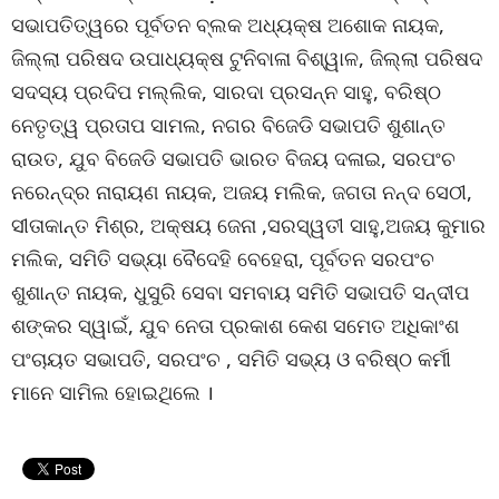
ସଭାପତିତ୍ୱରେ ପୂର୍ବତନ ବ୍ଲକ ଅଧ୍ୟକ୍ଷ ଅଶୋକ ନାୟକ,
ଜିଲ୍ଲା ପରିଷଦ ଉପାଧ୍ୟକ୍ଷ ଟୁନିବାଳା ବିଶ୍ୱାଳ, ଜିଲ୍ଲା ପରିଷଦ
ସଦସ୍ୟ ପ୍ରଦିପ ମଲ୍ଲିକ, ସାରଦା ପ୍ରସନ୍ନ ସାହୁ, ବରିଷ୍ଠ
ନେତୃତ୍ୱ ପ୍ରତାପ ସାମଲ, ନଗର ବିଜେଡି ସଭାପତି ଶୁଶାନ୍ତ
ରାଉତ, ଯୁବ ବିଜେଡି ସଭାପତି ଭାରତ ବିଜୟ ଦଳାଇ, ସରପଂଚ
ନରେନ୍ଦ୍ର ନାରାୟଣ ନାୟକ, ଅଜୟ ମଲିକ, ଜଗତା ନନ୍ଦ ସେଠୀ,
ସୀତାକାନ୍ତ ମିଶ୍ର, ଅକ୍ଷୟ ଜେନା ,ସରସ୍ୱତୀ ସାହୁ,ଅଜୟ କୁମାର
ମଲିକ, ସମିତି ସଭ୍ୟା ବୈଦେହି ବେହେରା, ପୂର୍ବତନ ସରପଂଚ
ଶୁଶାନ୍ତ ନାୟକ, ଧୁସୁରି ସେବା ସମବାୟ ସମିତି ସଭାପତି ସନ୍ଦୀପ
ଶଙ୍କର ସ୍ୱାଇଁ, ଯୁବ ନେତା ପ୍ରକାଶ କେଶ ସମେତ ଅଧିକାଂଶ
ପଂଚାୟତ ସଭାପତି, ସରପଂଚ , ସମିତି ସଭ୍ୟ ଓ ବରିଷ୍ଠ କର୍ମୀ
ମାନେ ସାମିଲ ହୋଇଥିଲେ ।