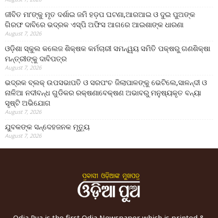
ଜୀବିତ ମା’ଙ୍କୁ ମୃତ ଦର୍ଶାଇ ଜମି ହଡ଼ପ ଘଟଣା,ଆରଆଇ ଓ ଦୁଇ ପୁଅଙ୍କ
ଗିରଫ ଦାବିରେ ଭଦ୍ରକ ଏସ୍‌ପି ଅଫିସ ଆଗରେ ଆଇଶାଙ୍କ ଧାରଣା
August 7, 2026
ଓଡ଼ିଶା ସ୍କୁଲ କଲେଜ ଶିକ୍ଷକ କର୍ମଚାରୀ ସମନ୍ୱୟ ସମିତି ପକ୍ଷରୁ ଗଣଶିକ୍ଷା
ମନ୍ତ୍ରୀଙ୍କୁ ଦାବିପତ୍ର
August 7, 2026
ଭଦ୍ରକ ବ୍ଲକ୍ ଉପସଭାପତି ଓ ସରପଂଚ ଜିଲାପାଳଙ୍କୁ ଭେଟିଲେ,ସାଳନ୍ଦୀ ଓ
ନାଳିଆ ନଦୀବନ୍ଧ ଗୁଡିକର ରକ୍ଷଣାବେକ୍ଷଣ ଅଭାବରୁ ମନୁଷ୍ୟକୃତ ବନ୍ୟା
ସୃଷ୍ଟି ଅଭିଯୋଗ
August 7, 2026
ଯୁବକଙ୍କ ସନ୍ଦେହଜନକ ମୃତ୍ୟୁ
August 7, 2026
Odia Pua is the first Odia Newspaper which is printed &