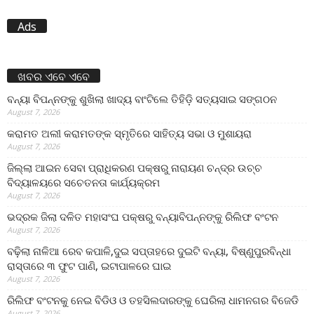
Ads
ଖବର ଏବେ ଏବେ
ବନ୍ୟା ବିପନ୍ନଙ୍କୁ ଶୁଖିଲା ଖାଦ୍ୟ ବାଂଟିଲେ ତିହିଡି଼ ସତ୍ୟସାଇ ସଙ୍ଗଠନ
August 7, 2026
କରାମତ ଅଲୀ କରାମତଙ୍କ ସ୍ମୃତିରେ ସାହିତ୍ୟ ସଭା ଓ ମୁଶାୟରା
August 7, 2026
ଜିଲ୍ଲା ଆଇନ ସେବା ପ୍ରାଧିକରଣ ପକ୍ଷରୁ ନାରାୟଣ ଚନ୍ଦ୍ର ଉଚ୍ଚ
ବିଦ୍ୟାଳୟରେ ସଚେତନତା କାର୍ଯ୍ୟକ୍ରମ
August 7, 2026
ଭଦ୍ରକ ଜିଲା ଦଳିତ ମହାସଂଘ ପକ୍ଷରୁ ବନ୍ୟାବିପନ୍ନଙ୍କୁ ରିଲିଫ ବଂଟନ
August 7, 2026
ବଢ଼ିଲା ନାଳିଆ ରେବ କପାଳି,ଦୁଇ ସପ୍ତାହରେ ଦୁଇଟି ବନ୍ୟା, ବିଷ୍ଣୁପୁରବିନ୍ଧା
ରାସ୍ତାରେ ୩ ଫୁଟ ପାଣି, ଇଟାପାଳରେ ଘାଇ
August 7, 2026
ରିଲିଫ ବଂଟନକୁ ନେଇ ବିଡିଓ ଓ ତହସିଲଦାରଙ୍କୁ ଘେରିଲା ଧାମନଗର ବିଜେଡି
August 7, 2026