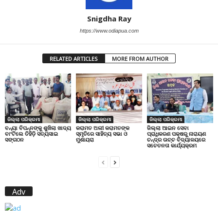
Snigdha Ray
https://www.odiapua.com
RELATED ARTICLES
MORE FROM AUTHOR
ଜିଲ୍ଲା ପରିକ୍ରମା
ଜିଲ୍ଲା ପରିକ୍ରମା
ଜିଲ୍ଲା ପରିକ୍ରମା
ବନ୍ୟା ବିପନ୍ନଙ୍କୁ ଶୁଖିଲା ଖାଦ୍ୟ
କରାମତ ଅଲୀ କରାମତଙ୍କ
ଜିଲ୍ଲା ଆଇନ ସେବା
ବାଂଟିଲେ ତିହିଡି଼ ସତ୍ୟସାଇ
ସ୍ମୃତିରେ ସାହିତ୍ୟ ସଭା ଓ
ପ୍ରାଧିକରଣ ପକ୍ଷରୁ ନାରାୟଣ
ସଙ୍ଗଠନ
ମୁଶାୟରା
ଚନ୍ଦ୍ର ଉଚ୍ଚ ବିଦ୍ୟାଳୟରେ
ସଚେତନତା କାର୍ଯ୍ୟକ୍ରମ
Adv