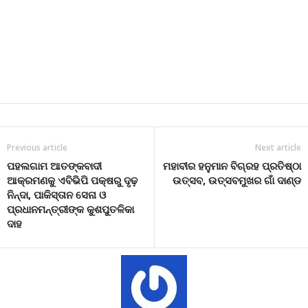
Previous article
Next article
ପହଲଗାମ ଆତଙ୍କବାଦୀ
ମହାବୀର ହନୁମାନ ବିଗ୍ରହ ପ୍ରତିଷ୍ଠା
ଆକ୍ରମଣକୁ ଏବିଭିପି ପକ୍ଷରୁ ଦୃଢ଼
ଉତ୍ସବ, ଉତ୍ସବମୁଖର ଗାଁ ଦାଣ୍ଡ
ନିନ୍ଦା, ପାକିସ୍ତାନ ସେନା ଓ
ପ୍ରଧାନମନ୍ତ୍ରୀଙ୍କ କୁଶପୁତଳିକା
ଦାହ