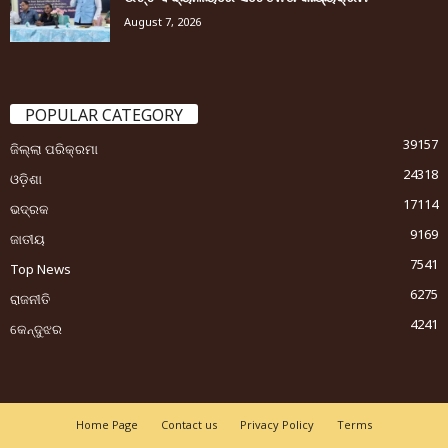
August 7, 2026
POPULAR CATEGORY
39157
ଜିଲ୍ଲା ପରିକ୍ରମା
24318
ଓଡ଼ିଶା
17114
ଭଦ୍ରକ
9169
ଜାତୀୟ
7541
Top News
6275
ରାଜନୀତି
4241
କେନ୍ଦୁଝର
Home Page
Contact us
Privacy Policy
Terms