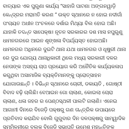
ବାତ୍ୟାର ଏକ ପୁରୁଣା କାର୍ଯ୍ୟ “ସାହାଜି ପାଟଣା ଅଙ୍ଗନୱାଡ଼ି
କେନ୍ଦ୍ରର ମରାମତି କରଣ ” ଉକ୍ତ ସ୍ଥାନରେ ନ ହୋଇ ନଦୀଗାଁ
ପଂଚାୟତ ଅଧୀନ ଅଂଚଳରେ ଦର୍ଶାଇ ମିଥ୍ୟା ବିଲ ହୋଇ ଅଛି।
ଯାହାକି ତଦନ୍ତ ସାପେକ୍ଷ। ନୂତନ ସରକାରର ଦଶ ମାସ ନପୁରୁଣୁ
ଧାମନଗରରେ ଆଇନ ଶୃଙ୍ଖଳା ବିପର୍ଯ୍ୟସ୍ତ ହୋଇଅଛି।
ଧାମନଗର ଅଧିନରେ ଦୁଇଟି ଥାନା ଯଥା ଧାମନଗର ଓ ଧୂଷୁରୀ ଥାନା
ରେ ଦୁଇ ଯୋଗ୍ୟ ଥାନାଧିକାରୀ ଥିଲେ ମଧ୍ୟ ସରକାରୀ ଦଳର
ନେତାଙ୍କ ଅସହ୍ୟ ଚାପ ପ୍ରୟୋଗ କରି ଅନୈତିକ କାର୍ଯ୍ୟକଳାପ
କରୁଥିବା ଅସାମାଜିକ ବ୍ୟକ୍ତିମାନଙ୍କୁ ପ୍ରୋତ୍ସାହନ
ଯୋଗାଉଛନ୍ତି । ବିଭିନ୍ନ ସ୍ଥାନରେ ଚୋରୀ, ଡକାୟତି , ଗୋଷ୍ଠୀ
ବିବାଦ ବଢ଼ି ଚାଲିଛି। ବେଆଇନ ଗୋ ଚାଲାଣ, କୋଇଲା ଚୋରା
ଚାଲାଣ, ଧଳା ଜହର ର ପେଣ୍ଠସ୍ଥଳୀ ପାଲଟି ଗଲାଣି। ଏନେଇ
ଆଗାମୀ ଦିନରେ ବିଜେଡ଼ି ପକ୍ଷରୁ ଗଣ ତାନ୍ତ୍ରିକ ଉପାୟରେ
ପ୍ରତିବାଦ କରାଯିବ ବୋଲି ଗୁରୁବାର ଦିନ ଦଳପକ୍ଷରୁ ସାମ୍ୱାଦିକ
ସମ୍ମିଳନୀରେ ବ୍ଲକ ବିଜେଡ଼ି ସଭାପତି ଉମେଶ ମହାନ୍ତିଙ୍କ