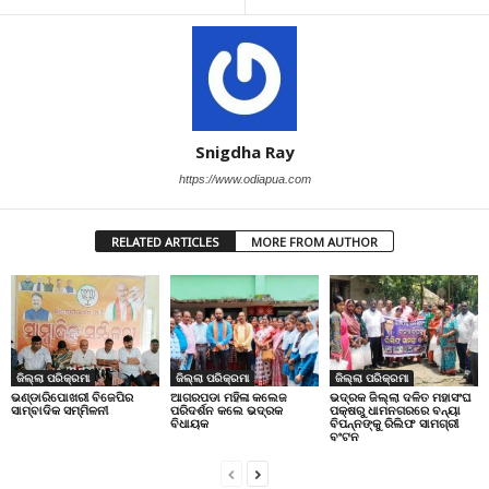
Snigdha Ray
https://www.odiapua.com
RELATED ARTICLES
MORE FROM AUTHOR
ଜିଲ୍ଲା ପରିକ୍ରମା
ଜିଲ୍ଲା ପରିକ୍ରମା
ଜିଲ୍ଲା ପରିକ୍ରମା
ଭଣ୍ଡାରିପୋଖରୀ ବିଜେପିର
ଆଗରପଡା ମହିଳା କଲେଜ
ଭଦ୍ରକ ଜିଲ୍ଲା ଦଳିତ ମହାସଂଘ
ସାମ୍ବାଦିକ ସମ୍ମିଳନୀ
ପରିଦର୍ଶନ କଲେ ଭଦ୍ରକ
ପକ୍ଷରୁ ଧାମନଗରରେ ବନ୍ୟା
ବିଧାୟକ
ବିପନ୍ନଙ୍କୁ ରିଲିଫ ସାମଗ୍ରୀ
ବଂଟନ