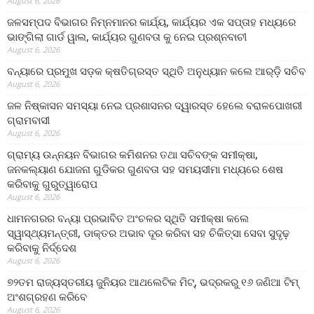
August 6, 2026
ଜଳସମ୍ପଦ ବିଭାଗର ନିମ୍ନମାନର କାର୍ଯ୍ୟ, କାର୍ଯ୍ୟର ଏକ ସପ୍ତାହ ମଧ୍ୟରେ
ଭାଙ୍ଗିଲା ଗାର୍ଡ ୱାଲ, କାର୍ଯ୍ୟର ଗୁଣବତା କୁ ନେଇ ପ୍ରଶ୍ନବାଚୀ
August 6, 2026
ବନ୍ୟାରେ ପ୍ରମୁଖ ସଡ଼କ କ୍ଷତିଗ୍ରସ୍ତ ସ୍ଥିତି ଅନୁଧ୍ୟାନ କଲେ ଆର୍‌ଡ଼ି ସଚିବ
August 6, 2026
ଜଳ ନିଷ୍କାସନ ସମସ୍ୟା ନେଇ ପ୍ରଶାସନର ଦ୍ୱାରସ୍ତ ହେଲେ ବରାଳପୋଖରୀ
ଗ୍ରାମବାସୀ
August 6, 2026
ଗ୍ରାମ୍ୟ ଉନ୍ନୟନ ବିଭାଗର କମିଶନର ତଥା ସଚିବଙ୍କ ସମୀକ୍ଷା,
ଜନକଲ୍ୟାଣ ଯୋଜନା ଗୁଡିକର ଗୁଣବତା ସହ ସମୟସୀମା ମଧ୍ୟରେ ଶେଷ
କରିବାକୁ ଗୁରୁତ୍ୱାରୋପ
August 6, 2026
ଧାମନଗରର ବନ୍ୟା ପ୍ରଭାବିତ ଅଂଚଳର ସ୍ଥିତି ସମୀକ୍ଷା କଲେ
ସ୍ୱାସ୍ଥ୍ୟମନ୍ତ୍ରୀ, ଡାକ୍ତର ଅଭାବ ଦୂର କରିବା ସହ ଚିକିତ୍ସା ସେବା ସୁଦୃଢ଼
କରିବାକୁ ନିର୍ଦ୍ଦେଶ
August 6, 2026
୭୨ତମ ରାଜ୍ୟସ୍ତରୀୟ ଜୁନିୟର ଆଥଲେଟିକ ମିଟ୍‌, ଭଦ୍ରକରୁ ୧୬ ଜଣିଆ ଟିମ୍
ଅଂଶଗ୍ରହଣ କରିବେ
August 6, 2026