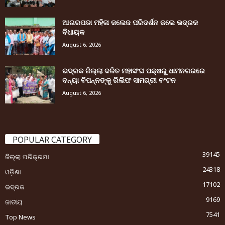
ଆଗରପଡା ମହିଳା କଲେଜ ପରିଦର୍ଶନ କଲେ ଭଦ୍ରକ
ବିଧାୟକ
August 6, 2026
ଭଦ୍ରକ ଜିଲ୍ଲା ଦଳିତ ମହାସଂଘ ପକ୍ଷରୁ ଧାମନଗରରେ
ବନ୍ୟା ବିପନ୍ନଙ୍କୁ ରିଲିଫ ସାମଗ୍ରୀ ବଂଟନ
August 6, 2026
POPULAR CATEGORY
39145
ଜିଲ୍ଲା ପରିକ୍ରମା
24318
ଓଡ଼ିଶା
17102
ଭଦ୍ରକ
9169
ଜାତୀୟ
7541
Top News