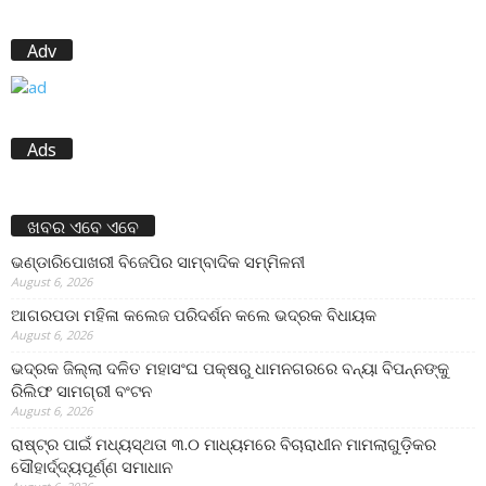
Adv
Ads
ଖବର ଏବେ ଏବେ
ଭଣ୍ଡାରିପୋଖରୀ ବିଜେପିର ସାମ୍ବାଦିକ ସମ୍ମିଳନୀ
August 6, 2026
ଆଗରପଡା ମହିଳା କଲେଜ ପରିଦର୍ଶନ କଲେ ଭଦ୍ରକ ବିଧାୟକ
August 6, 2026
ଭଦ୍ରକ ଜିଲ୍ଲା ଦଳିତ ମହାସଂଘ ପକ୍ଷରୁ ଧାମନଗରରେ ବନ୍ୟା ବିପନ୍ନଙ୍କୁ
ରିଲିଫ ସାମଗ୍ରୀ ବଂଟନ
August 6, 2026
ରାଷ୍ଟ୍ର ପାଇଁ ମଧ୍ୟସ୍ଥତା ୩.୦ ମାଧ୍ୟମରେ ବିଚାରାଧୀନ ମାମଲାଗୁଡ଼ିକର
ସୌହାର୍ଦ୍ଦ୍ୟପୂର୍ଣ୍ଣ ସମାଧାନ