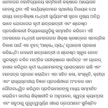
ଧାମନଗର ମହାବିଦ୍ୟାଳୟ ସମ୍ମିଳନୀ କକ୍ଷରେ ଆୟୋଜନ
ହେବାକୁ ଥିବା ଏହି କାର୍ଯ୍ୟକ୍ରମରେ ସ୍ଥାନୀୟ ବିଧାୟକ ତଥା
ରାଜ୍ୟ ଉଚ୍ଚଶିକ୍ଷା ମନ୍ତ୍ରୀ ସୂର୍ଯ୍ୟବଂଶୀ ସୂରଜ ମୁଖ୍ୟ ଅତିଥି
ଭାବେ ଯୋଗଦେଇ କୃତୀ ଛାତ୍ରଛାତ୍ରୀ ଏବଂ ଶ୍ରେଷ୍ଠ
ପ୍ରଦର୍ଶନକାରୀ ବିଦ୍ୟାଳୟଗୁଡ଼ିକୁ ସମ୍ମାନିତ କରିବେ। ଏହି
ଅବସରରେ ମନ୍ତ୍ରୀ ଧାମନଗରର ଶିକ୍ଷା କ୍ଷେତ୍ରର ସାମଗ୍ରିକ
ବିକାଶ ପାଇଁ ଏକ ବୃହତ୍ ‘ଆକ୍ସନ୍ ପ୍ଲାନ୍‌’ ରୂପରେଖ ପ୍ରକାଶ
କରିଛନ୍ତି। ମେଧାବୀ ଛାତ୍ରଛାତ୍ରୀ ଓ ଶ୍ରେଷ୍ଠ ସ୍କୁଲ ହେବେ
ପୁରସ୍କୃତ ଚଳିତ ମାଟ୍ରିକ ପରୀକ୍ଷାରେ ସର୍ବୋଚ୍ଚ ଏ୧ ଗ୍ରେଡ୍
ହାସଲ କରିଥିବା କୃତୀ ସନ୍ତାନମାନଙ୍କୁ ପ୍ରୋତ୍ସାହନ ରାଶି ଏବଂ
ମାନପତ୍ର ପ୍ରଦାନ କରାଯିବ। ଏହା ସହିତ କଳା, ସଂସ୍କୃତି, କ୍ରୀଡ଼ା
ଏବଂ ରାଜ୍ୟସ୍ତରୀୟ ବିଜ୍ଞାନ ପ୍ରଦର୍ଶନୀରେ ଅଂଚଳର ନାମ
ଗୌରବାନ୍ୱିତ କରିଥିବା ପ୍ରତିଭାମାନଙ୍କୁ ମଧ୍ୟ ସମ୍ମାନିତ
କରାଯିବ। ଜାତୀୟ ଶିକ୍ଷାନୀତି ର ଅନୁପାଳନ, ସ୍ୱଚ୍ଛ କ୍ୟାମ୍ପସ
ଏବଂ ସବୁଠାରୁ ଗୁରୁତ୍ୱପୂର୍ଣ୍ଣ ଜୀରୋ ଡ୍ରପଆଉଟ ସୁନିଶ୍ଚିତ