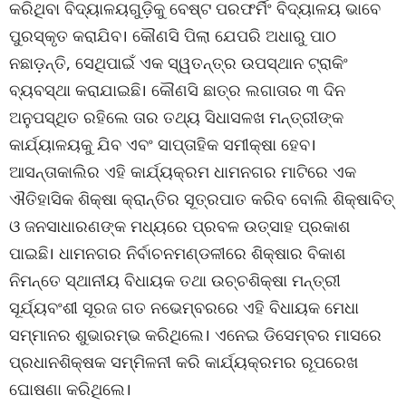
କରିଥିବା ବିଦ୍ୟାଳୟଗୁଡ଼ିକୁ ବେଷ୍ଟ ପରଫର୍ମିଂ ବିଦ୍ୟାଳୟ ଭାବେ
ପୁରସ୍କୃତ କରାଯିବ। କୌଣସି ପିଲା ଯେପରି ଅଧାରୁ ପାଠ
ନଛାଡ଼ନ୍ତି, ସେଥିପାଇଁ ଏକ ସ୍ୱତନ୍ତ୍ର ଉପସ୍ଥାନ ଟ୍ରାକିଂ
ବ୍ୟବସ୍ଥା କରାଯାଇଛି। କୌଣସି ଛାତ୍ର ଲଗାତାର ୩ ଦିନ
ଅନୁପସ୍ଥିତ ରହିଲେ ତାର ତଥ୍ୟ ସିଧାସଳଖ ମନ୍ତ୍ରୀଙ୍କ
କାର୍ଯ୍ୟାଳୟକୁ ଯିବ ଏବଂ ସାପ୍ତାହିକ ସମୀକ୍ଷା ହେବ।
ଆସନ୍ତାକାଲିର ଏହି କାର୍ଯ୍ୟକ୍ରମ ଧାମନଗର ମାଟିରେ ଏକ
ଐତିହାସିକ ଶିକ୍ଷା କ୍ରାନ୍ତିର ସୂତ୍ରପାତ କରିବ ବୋଲି ଶିକ୍ଷାବିତ୍
ଓ ଜନସାଧାରଣଙ୍କ ମଧ୍ୟରେ ପ୍ରବଳ ଉତ୍ସାହ ପ୍ରକାଶ
ପାଇଛି। ଧାମନଗର ନିର୍ବାଚନମଣ୍ଡଳୀରେ ଶିକ୍ଷାର ବିକାଶ
ନିମନ୍ତେ ସ୍ଥାନୀୟ ବିଧାୟକ ତଥା ଉଚ୍ଚଶିକ୍ଷା ମନ୍ତ୍ରୀ
ସୂର୍ଯ୍ୟବଂଶୀ ସୂରଜ ଗତ ନଭେମ୍ବରରେ ଏହି ବିଧାୟକ ମେଧା
ସମ୍ମାନର ଶୁଭାରମ୍ଭ କରିଥିଲେ। ଏନେଇ ଡିସେମ୍ବର ମାସରେ
ପ୍ରଧାନଶିକ୍ଷକ ସମ୍ମିଳନୀ କରି କାର୍ଯ୍ୟକ୍ରମର ରୂପରେଖ
ଘୋଷଣା କରିଥିଲେ।