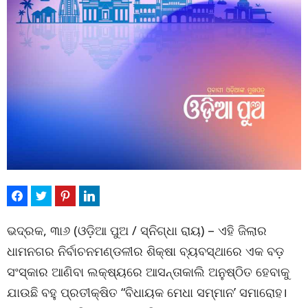
ଭଦ୍ରକ, ୩ା୬ (ଓଡ଼ିଆ ପୁଅ / ସ୍ନିଗ୍ଧା ରାୟ) – ଏହି ଜିଲାର
ଧାମନଗର ନିର୍ବାଚନମଣ୍ଡଳୀର ଶିକ୍ଷା ବ୍ୟବସ୍ଥାରେ ଏକ ବଡ଼
ସଂସ୍କାର ଆଣିବା ଲକ୍ଷ୍ୟରେ ଆସନ୍ତାକାଲି ଅନୁଷ୍ଠିତ ହେବାକୁ
ଯାଉଛି ବହୁ ପ୍ରତୀକ୍ଷିତ “ବିଧାୟକ ମେଧା ସମ୍ମାନ’ ସମାରୋହ।