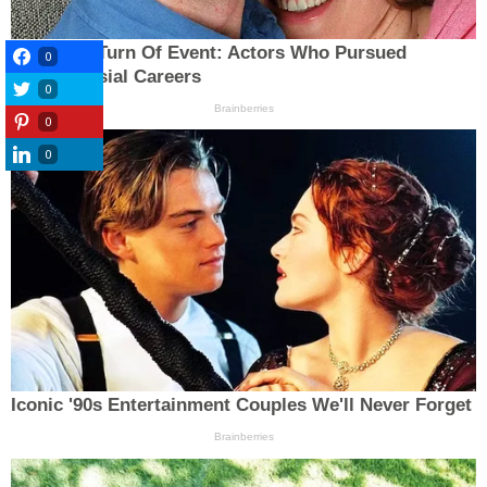
0
0
0
0