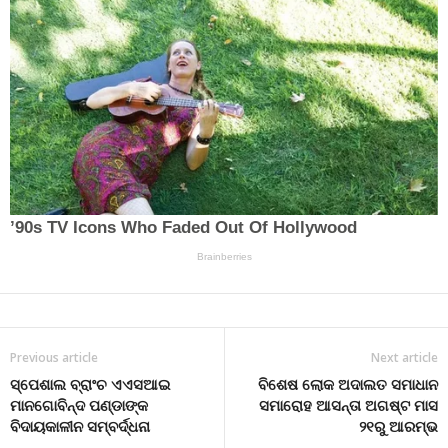
Previous article
Next article
ସ୍ପେଶାଲ ବ୍ରାଂଚ ଏଏସଆଇ
ବିଶେଷ ଲୋକ ଅଦାଲତ ସମାଧାନ
ମାନଗୋବିନ୍ଦ ପଣ୍ଡାଙ୍କ
ସମାରୋହ ଆସନ୍ତା ଅଗଷ୍ଟ ମାସ
ବିଦାୟକାଳୀନ ସମ୍ବର୍ଦ୍ଧନା
୨୧ରୁ ଆରମ୍ଭ