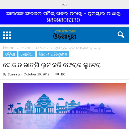
Ads
Home
ଓଡ଼ିଶା
ଦୋକାନ ଭାଙ୍ଗି ଲୁଟ କରି ଫେରାର ଲୁଟେରା
ଓଡ଼ିଶା
ଖୋର୍ଦ୍ଧା
ଜିଲ୍ଲା ପରିକ୍ରମା
ଦୋକାନ ଭାଙ୍ଗି ଲୁଟ କରି ଫେରାର ଲୁଟେରା
By
Bureau
-
October 30, 2019
190