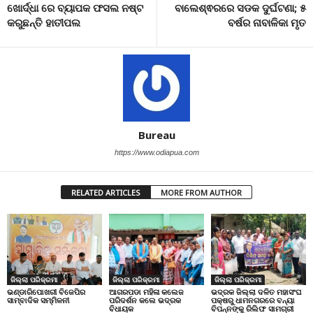
ଖୋର୍ଦ୍ଧା ରେ ବ୍ୟାପକ ଫସଲ ନଷ୍ଟ
ବାଲେଶ୍ଵରରେ ସଡକ ଦୁର୍ଘଟଣା; ୫
କରୁଛନ୍ତି ହାତୀପଲ
ବର୍ଷର ନାବାଳିକା ମୃତ
Bureau
https://www.odiapua.com
RELATED ARTICLES
MORE FROM AUTHOR
ଜିଲ୍ଲା ପରିକ୍ରମା
ଜିଲ୍ଲା ପରିକ୍ରମା
ଜିଲ୍ଲା ପରିକ୍ରମା
ଭଣ୍ଡାରିପୋଖରୀ ବିଜେପିର
ଆଗରପଡା ମହିଳା କଲେଜ
ଭଦ୍ରକ ଜିଲ୍ଲା ଦଳିତ ମହାସଂଘ
ସାମ୍ବାଦିକ ସମ୍ମିଳନୀ
ପରିଦର୍ଶନ କଲେ ଭଦ୍ରକ
ପକ୍ଷରୁ ଧାମନଗରରେ ବନ୍ୟା
ବିଧାୟକ
ବିପନ୍ନଙ୍କୁ ରିଲିଫ ସାମଗ୍ରୀ