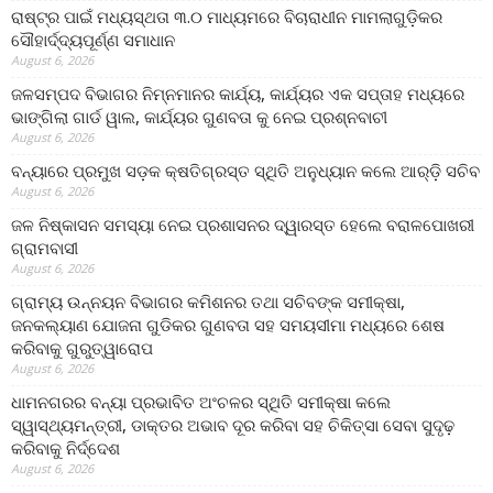
ରାଷ୍ଟ୍ର ପାଇଁ ମଧ୍ୟସ୍ଥତା ୩.୦ ମାଧ୍ୟମରେ ବିଚାରାଧୀନ ମାମଲାଗୁଡ଼ିକର
ସୌହାର୍ଦ୍ଦ୍ୟପୂର୍ଣ୍ଣ ସମାଧାନ
August 6, 2026
ଜଳସମ୍ପଦ ବିଭାଗର ନିମ୍ନମାନର କାର୍ଯ୍ୟ, କାର୍ଯ୍ୟର ଏକ ସପ୍ତାହ ମଧ୍ୟରେ
ଭାଙ୍ଗିଲା ଗାର୍ଡ ୱାଲ, କାର୍ଯ୍ୟର ଗୁଣବତା କୁ ନେଇ ପ୍ରଶ୍ନବାଚୀ
August 6, 2026
ବନ୍ୟାରେ ପ୍ରମୁଖ ସଡ଼କ କ୍ଷତିଗ୍ରସ୍ତ ସ୍ଥିତି ଅନୁଧ୍ୟାନ କଲେ ଆର୍‌ଡ଼ି ସଚିବ
August 6, 2026
ଜଳ ନିଷ୍କାସନ ସମସ୍ୟା ନେଇ ପ୍ରଶାସନର ଦ୍ୱାରସ୍ତ ହେଲେ ବରାଳପୋଖରୀ
ଗ୍ରାମବାସୀ
August 6, 2026
ଗ୍ରାମ୍ୟ ଉନ୍ନୟନ ବିଭାଗର କମିଶନର ତଥା ସଚିବଙ୍କ ସମୀକ୍ଷା,
ଜନକଲ୍ୟାଣ ଯୋଜନା ଗୁଡିକର ଗୁଣବତା ସହ ସମୟସୀମା ମଧ୍ୟରେ ଶେଷ
କରିବାକୁ ଗୁରୁତ୍ୱାରୋପ
August 6, 2026
ଧାମନଗରର ବନ୍ୟା ପ୍ରଭାବିତ ଅଂଚଳର ସ୍ଥିତି ସମୀକ୍ଷା କଲେ
ସ୍ୱାସ୍ଥ୍ୟମନ୍ତ୍ରୀ, ଡାକ୍ତର ଅଭାବ ଦୂର କରିବା ସହ ଚିକିତ୍ସା ସେବା ସୁଦୃଢ଼
କରିବାକୁ ନିର୍ଦ୍ଦେଶ
August 6, 2026