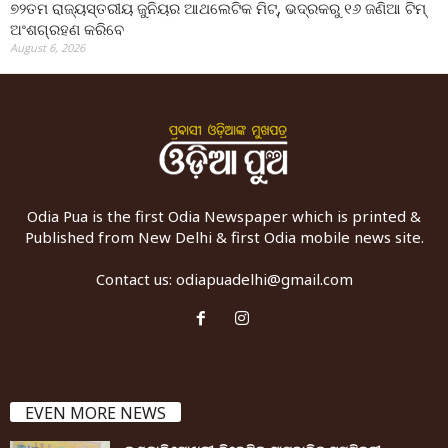
୭୨ତମ ରାଜ୍ୟସ୍ତରୀୟ ଜୁନିୟର ଆଥଲେଟିକ ମିଟ୍‌, ଭଦ୍ରକରୁ ୧୬ ଜଣିଆ ଟିମ୍
ଅଂଶଗ୍ରହଣ କରିବେ
August 6, 2026
Odia Pua is the first Odia Newspaper which is printed &
Published from New Delhi & first Odia mobile news site.
Contact us:
odiapuadelhi@gmail.com
EVEN MORE NEWS