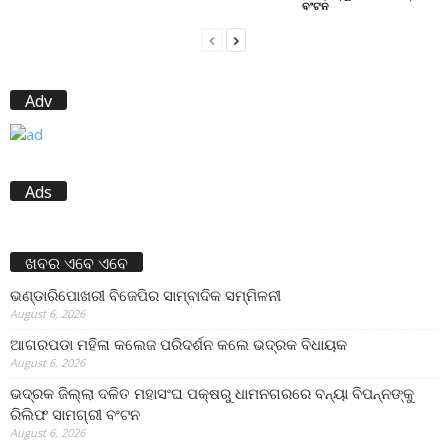
ବଂଟନ
Adv
Ads
ଖବର ଏବେ ଏବେ
ଭଣ୍ଡାରିପୋଖରୀ ବିଜେପିର ସାମ୍ବାଦିକ ସମ୍ମିଳନୀ
August 6, 2026
ଆଗରପଡା ମହିଳା କଲେଜ ପରିଦର୍ଶନ କଲେ ଭଦ୍ରକ ବିଧାୟକ
August 6, 2026
ଭଦ୍ରକ ଜିଲ୍ଲା ଦଳିତ ମହାସଂଘ ପକ୍ଷରୁ ଧାମନଗରରେ ବନ୍ୟା ବିପନ୍ନଙ୍କୁ
ରିଲିଫ ସାମଗ୍ରୀ ବଂଟନ
August 6, 2026