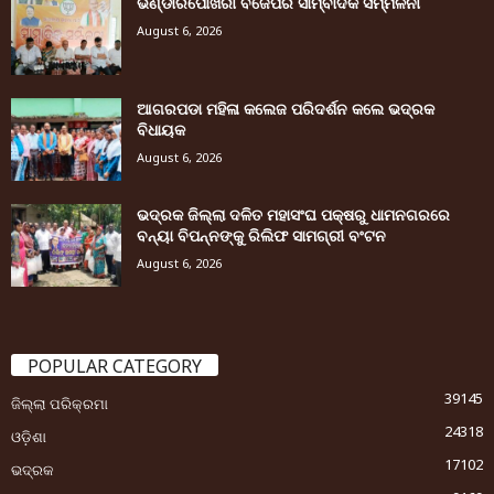
ଭଣ୍ଡାରିପୋଖରୀ ବିଜେପିର ସାମ୍ବାଦିକ ସମ୍ମିଳନୀ
August 6, 2026
ଆଗରପଡା ମହିଳା କଲେଜ ପରିଦର୍ଶନ କଲେ ଭଦ୍ରକ
ବିଧାୟକ
August 6, 2026
ଭଦ୍ରକ ଜିଲ୍ଲା ଦଳିତ ମହାସଂଘ ପକ୍ଷରୁ ଧାମନଗରରେ
ବନ୍ୟା ବିପନ୍ନଙ୍କୁ ରିଲିଫ ସାମଗ୍ରୀ ବଂଟନ
August 6, 2026
POPULAR CATEGORY
39145
ଜିଲ୍ଲା ପରିକ୍ରମା
24318
ଓଡ଼ିଶା
17102
ଭଦ୍ରକ