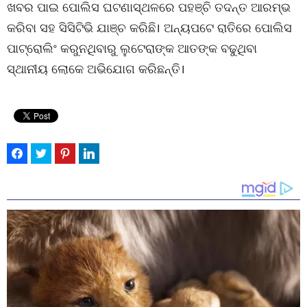
ଖବର ପାଇ ପୋଲିସ ଘଟଣାସ୍ଥଳରେ ପହଞ୍ଚି ତଦନ୍ତ ଆରମ୍ଭ
କରିବା ସହ ସିସିଟିଭି ଯାଞ୍ଚ କରିଛି। ଅନ୍ୟପଟେ ରାତିରେ ପୋଲିସ
ପାଟ୍ରୋଲିଂ କରୁନଥିବାରୁ ଲୁଟେରାଙ୍କ ଆତଙ୍କ ବଢୁଥିବା
ସ୍ଥାନୀୟ ଲୋକେ ଅଭିଯୋଗ କରିଛନ୍ତି।