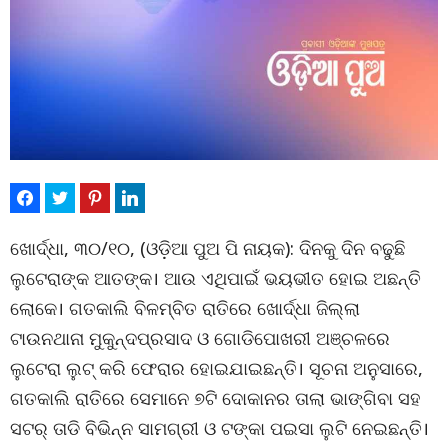
ଖୋର୍ଦ୍ଧା, ୩୦/୧୦, (ଓଡ଼ିଆ ପୁଅ ପି ନାୟକ): ଦିନକୁ ଦିନ ବଢୁଛି
ଲୁଟେରାଙ୍କ ଆତଙ୍କ। ଆଉ ଏଥିପାଇଁ ଭୟଭୀତ ହୋଇ ଅଛନ୍ତି
ଲୋକେ। ଗତକାଲି ବିଳମ୍ବିତ ରାତିରେ ଖୋର୍ଦ୍ଧା ଜିଲ୍ଲା
ଟାଉନଥାନା ମୁକୁନ୍ଦପ୍ରସାଦ ଓ ଗୋଡିପୋଖରୀ ଅଞ୍ଚଳରେ
ଲୁଟେରା ଲୁଟ୍ କରି ଫେରାର ହୋଇଯାଇଛନ୍ତି। ସୂଚନା ଅନୁସାରେ,
ଗତକାଲି ରାତିରେ ସେମାନେ ୭ଟି ଦୋକାନର ତାଲା ଭାଙ୍ଗିବା ସହ
ସଟର୍ ତାଡି ବିଭିନ୍ନ ସାମଗ୍ରୀ ଓ ଟଙ୍କା ପଇସା ଲୁଟି ନେଇଛନ୍ତି।