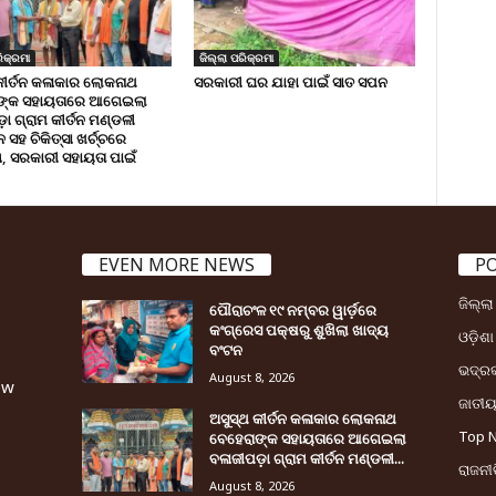
ିକ୍ରମା
ଜିଲ୍ଲା ପରିକ୍ରମା
କୀର୍ତନ କଳାକାର ଲୋକନାଥ
ସରକାରୀ ଘର ଯାହା ପାଇଁ ସାତ ସପନ
ଙ୍କ ସହାୟତାରେ ଆଗେଇଲା
ା ଗ୍ରାମ କୀର୍ତନ ମଣ୍ଡଳୀ
ସହ ଚିକିତ୍ସା ଖର୍ଚ୍ଚରେ
 ସରକାରୀ ସହାୟତା ପାଇଁ
EVEN MORE NEWS
P
ଜିଲ୍ଲ
ପୌରାଚଂଳ ୧୯ ନମ୍ବର ୱାର୍ଡ଼ରେ
କଂଗ୍ରେସ ପକ୍ଷରୁ ଶୁଖିଲା ଖାଦ୍ୟ
ଓଡ଼ିଶା
ବଂଟନ
ଭଦ୍ର
August 8, 2026
ew
ଜାତୀ
ଅସୁସ୍ଥ କୀର୍ତନ କଳାକାର ଲୋକନାଥ
Top 
ବେହେରାଙ୍କ ସହାୟତାରେ ଆଗେଇଲା
ବଳାଜୀପଡ଼ା ଗ୍ରାମ କୀର୍ତନ ମଣ୍ଡଳୀ...
ରାଜନୀତ
August 8, 2026