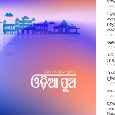
ଶୁଖି
August
ଅସୁସ
ସହାୟ
ମଣ୍ଡ
ସରକା
August
ସରକା
August
ତିହିଡ
ମେଳା
August
ବିଜେ
ଶୁଖି
August
ସମାଜସ
August
ଯୁବକ
କାରା
ଟିମର