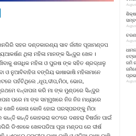
August
ଶିକ୍
ସମ୍ବର
August
ଚରଣ 
August
ାନଗିରି ସହର ଦଣ୍ଡକାରଣ୍ୟ ସାବ ର୍ଜନୀନ ପୂଜାମଣ୍ଡପ
ଧାମନ
୍ୟଆକର୍ଷଣ ଥିଲା ମହିଳା ମାନଙ୍କ ସିନ୍ଦୁର ଖେଳ ।
ଝଟ୍‌କ
ିବାକୁ ଶତାଧିକ ମହିଳା ଓ ପୁରଷ ଙ୍କ ସହିତ ଶ୍ରଦ୍ଧାଳୁ
ଜମି 
ଜମିରେ
ବା ଓ ନୁଆବିବାହିତା ବଙ୍ଗିୟ ଭାଷାଭାଷି ମହିଳାମାନେ
ପ୍ରଭ
କଟରେ ପହଁଚିଥିଲେ ,ଧୂପ,ଦୀପ,ମିଠା, ଭୋଗ,
August
ପ୍ରଥମେ ବନ୍ଦାପନା କରି ମା ଙ୍କ ମୁଣ୍ଡରେ ସିନ୍ଦୁର
ାପନା ପରେ ମା ଙ୍କ ସମ୍ମୁଖରେ ନିଜ ନିଜ ମଧ୍ୟରେ
େଳ ଖେଳି କୋଳା କୋଳି ହୋଇ ପରସ୍ପରଙ୍କୁ ମିଠା
କାନ୍ଦି କାନ୍ଦି କୋହଭରା କଠଂରେ ଦଶହରା ବିଷର୍ଜନ ପାଇଁ
ାନଗିରି ଡିଏନକେ ଖେଳପଡିଆ ପୂଜା ମଣ୍ଡପ ରେ ଦୀର୍ଷ
ସୁଛି । ଏଠାରେ ବଙ୍ଗୀୟ ଭାଷା ଭାଷି ଓ ଓଡିଆ ଭାଷା ଭାଷି