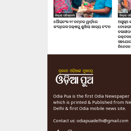
ଜିଲ୍ଲା ପରିକ୍ରମା
ଜିଲ୍ଲା ପର
ପୌରାଚଂଳ ୧୯ ନମ୍ବର ୱାର୍ଡ଼ରେ
ଅସୁସ୍ଥ 
କଂଗ୍ରେସ ପକ୍ଷରୁ ଶୁଖିଲା ଖାଦ୍ୟ ବଂଟନ
ବେହେରା
ବଳାଜୀପଡ଼
ରକ୍ତଦାନ 
ସହଯୋଗ,
ନିବେଦନ
Odia Pua is the first Odia Newspaper
which is printed & Published from N
Delhi & first Odia mobile news site.
Contact us:
odiapuadelhi@gmail.com