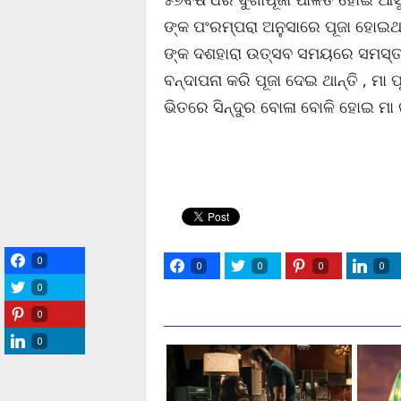
ଙ୍କ ପଂରମ୍ପରା ଅନୁସାରେ ପୂଜା ହୋଇଥା
ଙ୍କ ଦଶହାରା ଉତ୍ସବ ସମୟରେ ସମସ୍ତ 
ବନ୍ଦାପନା କରି ପୂଜା ଦେଇ ଥାନ୍ତି , ମ
ଭିତରେ ସିନ୍ଦୁର ବୋଳା ବୋଳି ହୋଇ ମା 
0
0
0
0
0
0
0
0