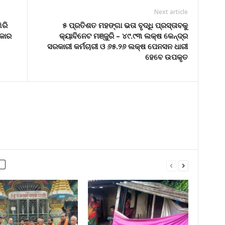
Next article
ିରି
୫ ପ୍ରତିଶତ ମହଙ୍ଗା ଭତା ବୃଦ୍ଧି ପ୍ରସ୍ତାବକୁ
ରକାର
କ୍ୟାବିନେଟ ମଞ୍ଜୁରି – ୪୯.୯୩ ଲକ୍ଷ କେନ୍ଦ୍ର
ସରକାରୀ କର୍ମଚାରୀ ଓ ୬୫.୨୬ ଲକ୍ଷ ପେନସନ ଧାରୀ
ହେବେ ଉପକୃତ