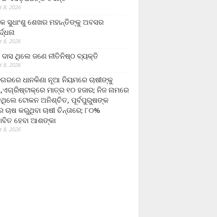
 8, 2026
ଷକ ସୁଧାଂଶୁ ଶେଖର ମହାନ୍ତିଙ୍କୁ ଅବସର
୍ଦ୍ଧନା
 8, 2026
ଦାସ ଥିଲେ ଜଣେ ନୀତିନିଷ୍ଠ ବ୍ୟକ୍ତି
 8, 2026
ଗରରେ ଧାନକିଣା ନୂଆ ନିୟମରେ ଚାଷୀଙ୍କୁ
ା,ଏଗ୍ରିଷ୍ଟାକ୍‌ରେ ମାତ୍ର ୧୦ ହଜାର; ନିଜ ନାମରେ
ନଥିଲେ ଟୋକନ ଅନିଶ୍ଚିତ, ପୂର୍ବପୁରୁଷଙ୍କ
 ଚାଷ କରୁଥିବା ଚାଷୀ ଚିନ୍ତାରେ; ୮୦%
ାବିତ ହେବା ଆଶଙ୍କା
 8, 2026