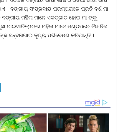
ଏ । ବଙ୍ଗୀୟ ସଂପ୍ରଦାୟ ପରମ୍ପରାରେ ପ୍ରତି ବର୍ଷ ମା
ବଙ୍ଗୀୟ ମହିଳା ମାନେ ଏକତ୍ରୀତ ହୋଇ ମା ଙ୍କୁ
ା ପୂଜା ପାଇସାରିଲାପରେ ମହିଳା ମାନେ ମଣ୍ଡପରେ ନିଜ ନିଜ
ଙ୍କ ବନ୍ଦନାଗାଇ ନୃତ୍ୟ ପରିବେଷଣ କରିଥାନ୍ତି ।