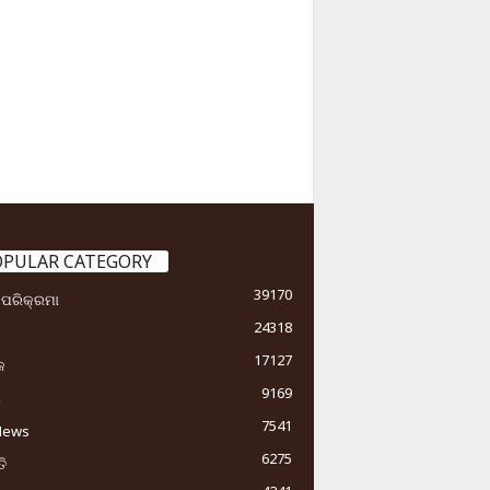
OPULAR CATEGORY
39170
ା ପରିକ୍ରମା
24318
17127
କ
9169
ୟ
7541
News
6275
ି