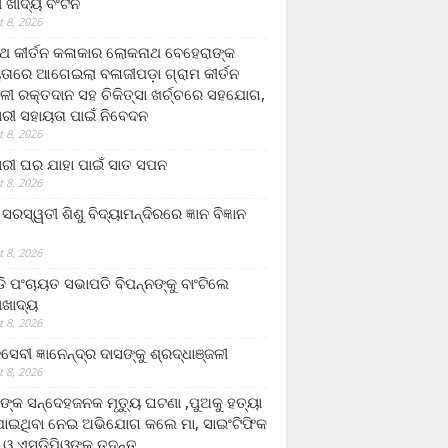
ଲା ଖାଦ୍ୟ ବଂଟନ
 8, 2026
୍ଥ କୀର୍ତନ କଳାକାର ଲୋକନାଥ ବେହେରାଙ୍କ
ତାରେ ଆଗେଇଲା ବଳାଜୀପଡ଼ା ଗ୍ରାମ କୀର୍ତନ
ଳୀ ରକ୍ତଦାନ ସହ ଚିକିତ୍ସା ଖର୍ଚ୍ଚରେ ସହଯୋଗ,
ରୀ ସହାୟତା ପାଇଁ ନିବେଦନ
 8, 2026
ରୀ ଘର ଯାହା ପାଇଁ ସାତ ସପନ
 8, 2026
ି଼ ସରସ୍ୱତୀ ଶିଶୁ ବିଦ୍ୟାମନ୍ଦିରରେ ଜ୍ଞାନ ବିଜ୍ଞାନ
 8, 2026
ଡି ପଂଚାୟତ ସଭାପତି ବିପନ୍ନଙ୍କୁ ବାଂଟିଲେ
ଲାଖାଦ୍ୟ
 8, 2026
େବୀ ଜ୍ଞାନେନ୍ଦ୍ର ଦାସଙ୍କୁ ଶ୍ରଦ୍ଧାଞ୍ଜଳୀ
 8, 2026
ଙ୍କ ସନ୍ଦେହଜନକ ମୃତ୍ୟୁ ଘଟଣା ,ପୁଅକୁ ହତ୍ୟା
ଯାଇଥିବା ନେଇ ଅଭିଯୋଗ କଲେ ମା, ସାଇଂଟିଫିକ
 ଓ ଏସଡ଼ିପିଓଙ୍କ ତଦନ୍ତ