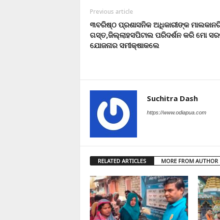
Previous article
୩ବରିଷ୍ଠ ପ୍ରଶାସନିକ ଅଧିକାରୀଙ୍କ ମାଲକାନଗ
ଗସ୍ତ,ଜିଲ୍ଲାହସପିଟାଲ ପରିଦର୍ଶନ କରି ମୋ ସ
ଯୋଜନାର ସମୀକ୍ଷାକଲେ
Suchitra Dash
https://www.odiapua.com
RELATED ARTICLES
MORE FROM AUTHOR