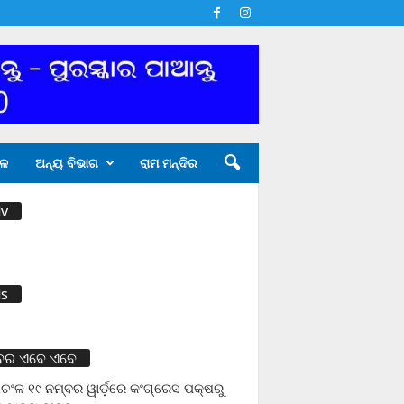
ଳ
ଅନ୍ୟ ବିଭାଗ
ରାମ ମନ୍ଦିର
v
s
ବର ଏବେ ଏବେ
ଚଂଳ ୧୯ ନମ୍ବର ୱାର୍ଡ଼ରେ କଂଗ୍ରେସ ପକ୍ଷରୁ