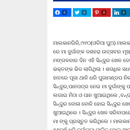
0
0
0
0
ମାଲକାନଗିରି,୯ା୧୦(ଓଡିଆ ପୁଅ) ମାଲକ
ରେ ମା ଦୁର୍ଗାଙ୍କ ଦଶହରା ଉତ୍ସବର ମୂଖ
ମଙ୍ଗଳବାର ଦିନ ଏହି ସିନ୍ଦୁର ଖେଳ ଦେଖ
ଭକ୍ତଙ୍କ ଭିଡ ଲାଗିଥିଲା । ଶତାଧିକ ସଧ
ହାତରେ ପୂଜା ଥାଳି ଧରି ପୁଜାମଣ୍ଡପ ନି
ସିନ୍ଦୁର,ପାନପତ୍ର ନେଇ ମା ଦୁର୍ଗାଙ୍କୁ 
ଲଗାଇ ମିଠା ଓ ପାନ ଖୁଆଇଥିଲେ ,ବନ୍ଦ
ସିନ୍ଦୁର ବୋଳା ବୋଳି ହୋଇ ସିନ୍ଦୁର ଖ
ଖୁଆଇଥିଲେ । ସିନ୍ଦୁର ଖେଳ ସରିବାପରେ 
ମା ଙ୍କୁ ପ୍ରସ୍ତୁତ କରିଥିଲେ । ମାଲକ
୫୭ବର୍ଷ ଧରି ଦୁର୍ଗାପୂଜା ପାଳିତ ହୋଇ ଆ