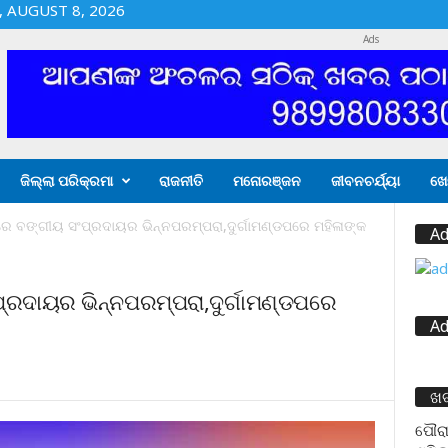
 AUGUST 8, 2026
Ads
ଜିଲ୍ଲା ପରିକ୍ରମା
ରାଜନୀତି
ମନୋରଞ୍ଜନ
ଜୀବନଚର୍ଯ୍ୟା
ଖେ
 ବଙ୍ଗୀୟ ସଂପ୍ରଦାୟର ଭିନ୍ନପରମ୍ପରା,ଦୁର୍ଗାମଣ୍ଡପରେ ମହିଳାଙ୍କ
Ad
ରଦାୟର ଭିନ୍ନପରମ୍ପରା,ଦୁର୍ଗାମଣ୍ଡପରେ
Ad
ଖ
ପୌରା