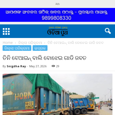
Ads
Home
ଜିଲ୍ଲା ପରିକ୍ରମା
ତିନି ବେଆଇନ୍ ବାଲି ବୋଝେଇ ଗାଡି ଜବତ
ଜିଲ୍ଲା ପରିକ୍ରମା
ଭଦ୍ରକ
ତିନି ବେଆଇନ୍ ବାଲି ବୋଝେଇ ଗାଡି ଜବତ
By
Snigdha Ray
-
May 27, 2026
29