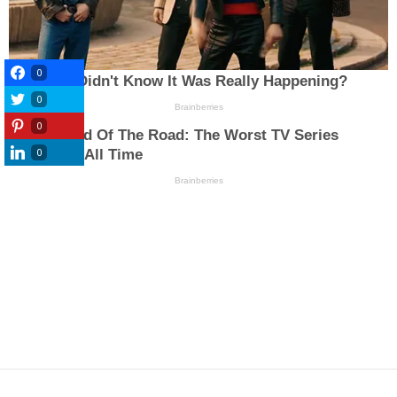
0
0
0
0