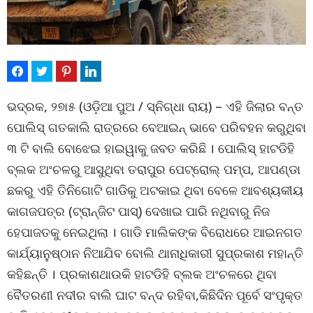
ଭଦ୍ରକ, ୨୭ା୫ (ଓଡ଼ିଆ ପୁଅ / ସ୍ନିଗ୍ଧା ରାୟ) – ଏହି ଜିଲାର ବନ୍ତ
ପୋଲିସ୍ ଗତକାଲି ରାତ୍ରରେ ବେଆଇନ୍ ଭାବେ ପରିବହନ କରୁଥିବା
୩ ଟି ବାଲି ବୋଝେଇ ହାଇୱାକୁ ଜବତ କରିଛି । ପୋଲିସ୍ ହାଟଡିହି
ବ୍ଲକ ଅଂଚଳରୁ ଆସୁଥିବା ତରାପୁର ପେଟ୍ରୋଲ୍ ପମ୍ପ, ଆପଣ୍ଡା
ଛକରୁ ଏହି ତିନିଗୋଟି ଗାଡିକୁ ଅଟକାଇ ଥିବା ବେଳେ ଆବଶ୍ୟକୀୟ
କାଗଜପତ୍ର (ଟ୍ରାନ୍‌ଜିଟ ପାସ୍‌) ଦେଖାଇ ପାରି ନଥିବାରୁ ନିଜ
ହେପାଜତକୁ ନେଇଥିଲା । ଗାଡି ମାଲିକଙ୍କ ବିରୋଧରେ ଆଇନଗତ
କାର୍ଯ୍ୟାନୁଷ୍ଠାନ ନିଆଯିବ ବୋଲି ଥାନାଧିକାରୀ ସୁପ୍ରକାଶ ମହାନ୍ତି
କହିଛନ୍ତି । ପ୍ରକାଶଥାଉକି ହାଟଡିହି ବ୍ଲକ ଅଂଚଳରେ ଥିବା
ବୈତରଣୀ ନଦୀର ବାଲି ଘାଟ ବନ୍ଦ ରହିବା,କିଛିଦିନ ପୂର୍ବେ ସଂପୃକ୍ତ