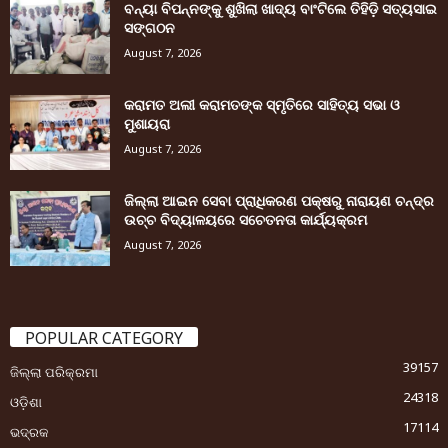
ବନ୍ୟା ବିପନ୍ନଙ୍କୁ ଶୁଖିଲା ଖାଦ୍ୟ ବାଂଟିଲେ ତିହିଡି଼ ସତ୍ୟସାଇ
ସଙ୍ଗଠନ
August 7, 2026
କରାମତ ଅଲୀ କରାମତଙ୍କ ସ୍ମୃତିରେ ସାହିତ୍ୟ ସଭା ଓ
ମୁଶାୟରା
August 7, 2026
ଜିଲ୍ଲା ଆଇନ ସେବା ପ୍ରାଧିକରଣ ପକ୍ଷରୁ ନାରାୟଣ ଚନ୍ଦ୍ର
ଉଚ୍ଚ ବିଦ୍ୟାଳୟରେ ସଚେତନତା କାର୍ଯ୍ୟକ୍ରମ
August 7, 2026
POPULAR CATEGORY
39157
ଜିଲ୍ଲା ପରିକ୍ରମା
24318
ଓଡ଼ିଶା
17114
ଭଦ୍ରକ