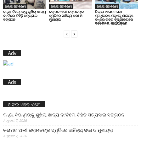
ଜିଲ୍ଲା ପରିକ୍ରମା
ଜିଲ୍ଲା ପରିକ୍ରମା
ଜିଲ୍ଲା ପରିକ୍ରମା
ବନ୍ୟା ବିପନ୍ନଙ୍କୁ ଶୁଖିଲା ଖାଦ୍ୟ
କରାମତ ଅଲୀ କରାମତଙ୍କ
ଜିଲ୍ଲା ଆଇନ ସେବା
ବାଂଟିଲେ ତିହିଡି଼ ସତ୍ୟସାଇ
ସ୍ମୃତିରେ ସାହିତ୍ୟ ସଭା ଓ
ପ୍ରାଧିକରଣ ପକ୍ଷରୁ ନାରାୟଣ
ସଙ୍ଗଠନ
ମୁଶାୟରା
ଚନ୍ଦ୍ର ଉଚ୍ଚ ବିଦ୍ୟାଳୟରେ
ସଚେତନତା କାର୍ଯ୍ୟକ୍ରମ
Adv
Ads
ଖବର ଏବେ ଏବେ
ବନ୍ୟା ବିପନ୍ନଙ୍କୁ ଶୁଖିଲା ଖାଦ୍ୟ ବାଂଟିଲେ ତିହିଡି଼ ସତ୍ୟସାଇ ସଙ୍ଗଠନ
August 7, 2026
କରାମତ ଅଲୀ କରାମତଙ୍କ ସ୍ମୃତିରେ ସାହିତ୍ୟ ସଭା ଓ ମୁଶାୟରା
August 7, 2026