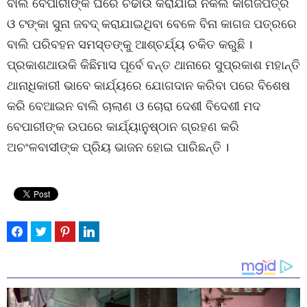
ବାଲି ବେପାରୀଙ୍କ ଘରେ ଚଢାଉ କରାଯାଇ ନକଲ କାଗଜପତ୍ର
ଓ ଟଙ୍କା ସୁନା ଜବଦ୍ କରାଯାଇଥିବା ବେଳେ ବିନା କାଗଜ ପତ୍ରରେ
ବାଲି ପରିବହନ ସମସ୍ତଙ୍କୁ ଆଶ୍ଚର୍ଯ୍ୟ ଚକିତ କରୁଛି ।
ପ୍ରକାଶଥାଉକି କିଛିମାସ ପୂର୍ବେ ବନ୍ତ ଥାନାରେ ସୁପ୍ରକାଶ ମହାନ୍ତି
ଥାନାଧିକାରୀ ଭାବେ କାର୍ଯ୍ୟରେ ଯୋଗଦାନ କରିବା ପରେ ବିଶେଷ
କରି ବେଆଇନ ବାଲି ଚାଲାଣ ଓ ଚୋରା ଦେଶୀ ବିଦେଶୀ ମଦ
ବେପାରୀଙ୍କ ଉପରେ କାର୍ଯ୍ୟାନୁଷ୍ଠାନ ଗ୍ରହଣ କରି
ଅଚଂଳବାସୀଙ୍କ ପ୍ରିୟ ଭାଜନ ହୋଇ ପାରିଛନ୍ତି ।