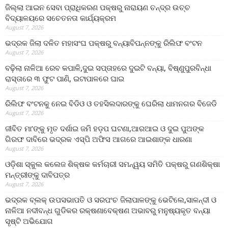
ଜିଲ୍ଲା ଆଇନ ସେବା ପ୍ରାଧିକରଣ ପକ୍ଷରୁ ନାରାୟଣ ଚନ୍ଦ୍ର ଉଚ୍ଚ
ବିଦ୍ୟାଳୟରେ ସଚେତନତା କାର୍ଯ୍ୟକ୍ରମ
August 7, 2026
ଭଦ୍ରକ ଜିଲା ଦଳିତ ମହାସଂଘ ପକ୍ଷରୁ ବନ୍ୟାବିପନ୍ନଙ୍କୁ ରିଲିଫ ବଂଟନ
August 7, 2026
ବଢ଼ିଲା ନାଳିଆ ରେବ କପାଳି,ଦୁଇ ସପ୍ତାହରେ ଦୁଇଟି ବନ୍ୟା, ବିଷ୍ଣୁପୁରବିନ୍ଧା
ରାସ୍ତାରେ ୩ ଫୁଟ ପାଣି, ଇଟାପାଳରେ ଘାଇ
August 7, 2026
ରିଲିଫ ବଂଟନକୁ ନେଇ ବିଡିଓ ଓ ତହସିଲଦାରଙ୍କୁ ଘେରିଲା ଧାମନଗର ବିଜେଡି
August 7, 2026
ଜୀବିତ ମା’ଙ୍କୁ ମୃତ ଦର୍ଶାଇ ଜମି ହଡ଼ପ ଘଟଣା,ଆରଆଇ ଓ ଦୁଇ ପୁଅଙ୍କ
ଗିରଫ ଦାବିରେ ଭଦ୍ରକ ଏସ୍‌ପି ଅଫିସ ଆଗରେ ଆଇଶାଙ୍କ ଧାରଣା
August 7, 2026
ଓଡ଼ିଶା ସ୍କୁଲ କଲେଜ ଶିକ୍ଷକ କର୍ମଚାରୀ ସମନ୍ୱୟ ସମିତି ପକ୍ଷରୁ ଗଣଶିକ୍ଷା
ମନ୍ତ୍ରୀଙ୍କୁ ଦାବିପତ୍ର
August 7, 2026
ଭଦ୍ରକ ବ୍ଲକ୍ ଉପସଭାପତି ଓ ସରପଂଚ ଜିଲାପାଳଙ୍କୁ ଭେଟିଲେ,ସାଳନ୍ଦୀ ଓ
ନାଳିଆ ନଦୀବନ୍ଧ ଗୁଡିକର ରକ୍ଷଣାବେକ୍ଷଣ ଅଭାବରୁ ମନୁଷ୍ୟକୃତ ବନ୍ୟା
ସୃଷ୍ଟି ଅଭିଯୋଗ