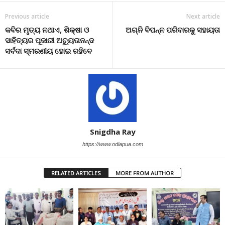
Previous article
Next article
କବିର ମୃତ୍ୟ ନଥାଏ, ଶିକ୍ଷା ଓ
ଅଗ୍ନି ବିପନ୍ନ ପରିବାରକୁ ସହାୟତା
ସାହିତ୍ୟର ପୂଜାରୀ ଅଚ୍ୟୁତାନନ୍ଦ
ସର୍ବଦା ସ୍ମରଣୀୟ ହୋଇ ରହିବେ
Snigdha Ray
https://www.odiapua.com
RELATED ARTICLES
MORE FROM AUTHOR