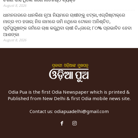
August 8, 2026
ଧାମନଗରରେ ଧାନକିଣା ନୂଆ ନିୟମରେ ଚାଷୀଙ୍କୁ ଝଟ୍‌କା,ଏଗ୍ରିଷ୍ଟାକ୍‌ରେ
ମାତ୍ର ୧୦ ହଜାର; ନିଜ ନାମରେ ଜମି ନଥିଲେ ଟୋକନ ଅନିଶ୍ଚିତ,
ପୂର୍ବପୁରୁଷଙ୍କ ଜମିରେ ଚାଷ କରୁଥିବା ଚାଷୀ ଚିନ୍ତାରେ; ୮୦% ପ୍ରଭାବିତ ହେବା
ଆଶଙ୍କା
August 8, 2026
Odia Pua is the first Odia Newspaper which is printed &
Published from New Delhi & first Odia mobile news site.
Contact us:
odiapuadelhi@gmail.com