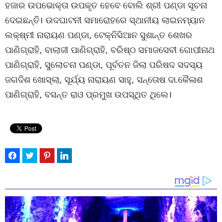
ହଜାର ଉପଭୋକ୍ତା ଉପକୃତ ହେବେ ବୋଲି ଶ୍ରୀ ପଣ୍ଡା ସୂଚନା
ଦେଇଛନ୍ତି। ଉଦଘାଟନୀ ସମାରୋହରେ ସ୍ଥାନୀୟ ଲାଇନମ୍ୟାନ
ଲକ୍ଷ୍ମୀ ନାରାୟଣ ପଣ୍ଡା, ଟେକ୍ନିସିଆନ ସୁଶାନ୍ତ ଶେଖର
ପାଣିଗ୍ରାହି, ବାଲାଜୀ ପାଣିଗ୍ରାହି, ବରିଷ୍ଠ ସମାଜସେବୀ ଗୋପୀନାଥ
ପାଣିଗ୍ରାହି, ସୁଲୋଚନା ପଣ୍ଡା, ପୂର୍ବତନ ଜିଲା ପରିଷଦ ସଦସ୍ୟ
ଜଗଦିଶ ଖୋସ୍ଲା, ସୂର୍ଯ୍ୟ ନାରାୟଣ ସାହୁ, ସନ୍ତୋଷ ଦା.କୈଳାଶ
ପାଣିଗ୍ରାହି, ବସନ୍ତ ରାଓ ପ୍ରମୁଖ ଉପସ୍ଥିତ ଥିଲେ।