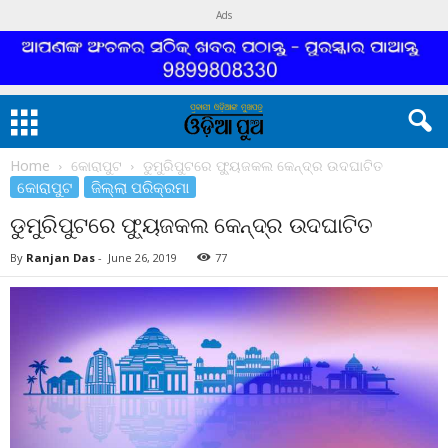
Ads
Home
କୋରାପୁଟ
ଡୁମୁରିପୁଟରେ ଫ୍ୟୁଜକଲ କେନ୍ଦ୍ର ଉଦଘାଟିତ
କୋରାପୁଟ
ଜିଲ୍ଲା ପରିକ୍ରମା
ଡୁମୁରିପୁଟରେ ଫ୍ୟୁଜକଲ କେନ୍ଦ୍ର ଉଦଘାଟିତ
By
Ranjan Das
-
June 26, 2019
77