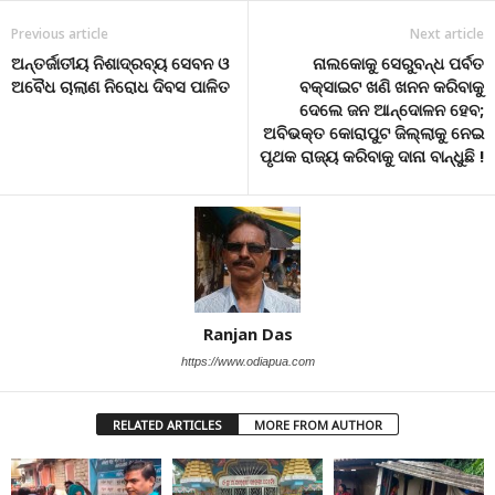
Previous article
Next article
ଅନ୍ତର୍ଜାତୀୟ ନିଶାଦ୍ରବ୍ୟ ସେବନ ଓ
ନାଲକୋକୁ ସେରୁବନ୍ଧ ପର୍ବତ
ଅବୈଧ ଚାଲାଣ ନିରୋଧ ଦିବସ ପାଳିତ
ବକ୍ସାଇଟ ଖଣି ଖନନ କରିବାକୁ
ଦେଲେ ଜନ ଆନ୍ଦୋଳନ ହେବ;
ଅବିଭକ୍ତ କୋରାପୁଟ ଜିଲ୍ଲାକୁ ନେଇ
ପୃଥକ ରାଜ୍ୟ କରିବାକୁ ଦାନା ବାନ୍ଧୁଛି !
Ranjan Das
https://www.odiapua.com
RELATED ARTICLES
MORE FROM AUTHOR