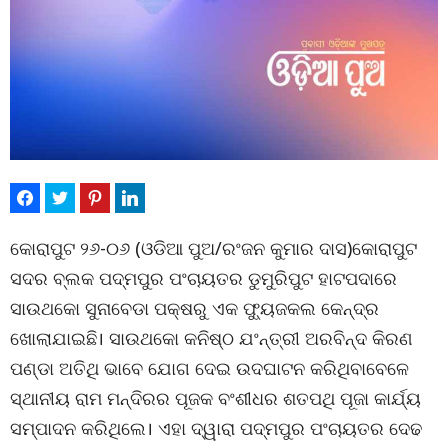
କୋରାପୁଟ ୨୬-୦୬ (ଓଡିଆ ପୁଅ/ରଂଜନ କୁମାର ଦାସ)କୋରାପୁଟ
ସଦର ବ୍ଲକ ପଦ୍ମପୁର ପଂଚାୟତର ଡୁମୁରିପୁଟ ହାଟପଦାରେ
ସାଉଥକୋ ସୁନାବେଡା ପକ୍ଷରୁ ଏକ ଫ୍ୟୁଜକଲ କେନ୍ଦ୍ର
ଖୋଲାଯାଇଛି। ସାଉଥକୋ କନିଷ୍ଠ ଯଂନ୍ତ୍ରୀ ଅରବିନ୍ଦ କିରଣ
ପଣ୍ଡା ଅତିଥି ଭାବେ ଯୋଗ ଦେଇ ଉଦଘାଟନ କରିଥିବାବେଳେ
ସ୍ଥାନୀୟ ରାମ ମନ୍ଦିରର ପୂଜକ ବଂଶୀଧର ଶତପଥି ପୂଜା କାର୍ଯ୍ୟ
ସମ୍ପାଦନ କରିଥିଲେ। ଏହା ଦ୍ୱାରା ପଦ୍ମପୁର ପଂଚାୟତର ଦେଢ