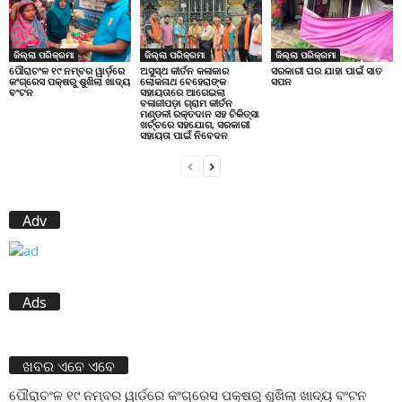
ଜିଲ୍ଲା ପରିକ୍ରମା
ଜିଲ୍ଲା ପରିକ୍ରମା
ଜିଲ୍ଲା ପରିକ୍ରମା
ପୌରାଚଂଳ ୧୯ ନମ୍ବର ୱାର୍ଡ଼ରେ
ଅସୁସ୍ଥ କୀର୍ତନ କଳାକାର
ସରକାରୀ ଘର ଯାହା ପାଇଁ ସାତ
କଂଗ୍ରେସ ପକ୍ଷରୁ ଶୁଖିଲା ଖାଦ୍ୟ
ଲୋକନାଥ ବେହେରାଙ୍କ
ସପନ
ବଂଟନ
ସହାୟତାରେ ଆଗେଇଲା
ବଳାଜୀପଡ଼ା ଗ୍ରାମ କୀର୍ତନ
ମଣ୍ଡଳୀ ରକ୍ତଦାନ ସହ ଚିକିତ୍ସା
ଖର୍ଚ୍ଚରେ ସହଯୋଗ, ସରକାରୀ
ସହାୟତା ପାଇଁ ନିବେଦନ
Adv
Ads
ଖବର ଏବେ ଏବେ
ପୌରାଚଂଳ ୧୯ ନମ୍ବର ୱାର୍ଡ଼ରେ କଂଗ୍ରେସ ପକ୍ଷରୁ ଶୁଖିଲା ଖାଦ୍ୟ ବଂଟନ