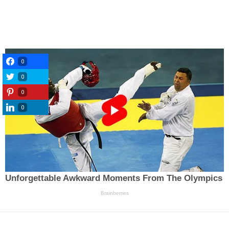
0
0
0
0