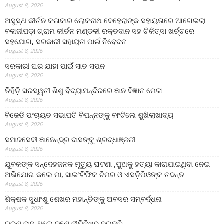
August 8, 2026
ଅସୁସ୍ଥ କୀର୍ତନ କଳାକାର ଲୋକନାଥ ବେହେରାଙ୍କ ସହାୟତାରେ ଆଗେଇଲା
ବଳାଜୀପଡ଼ା ଗ୍ରାମ କୀର୍ତନ ମଣ୍ଡଳୀ ରକ୍ତଦାନ ସହ ଚିକିତ୍ସା ଖର୍ଚ୍ଚରେ
ସହଯୋଗ, ସରକାରୀ ସହାୟତା ପାଇଁ ନିବେଦନ
August 8, 2026
ସରକାରୀ ଘର ଯାହା ପାଇଁ ସାତ ସପନ
August 8, 2026
ତିହିଡି଼ ସରସ୍ୱତୀ ଶିଶୁ ବିଦ୍ୟାମନ୍ଦିରରେ ଜ୍ଞାନ ବିଜ୍ଞାନ ମେଳା
August 8, 2026
ବିଜେଡି ପଂଚାୟତ ସଭାପତି ବିପନ୍ନଙ୍କୁ ବାଂଟିଲେ ଶୁଖିଲାଖାଦ୍ୟ
August 8, 2026
ସମାଜସେବୀ ଜ୍ଞାନେନ୍ଦ୍ର ଦାସଙ୍କୁ ଶ୍ରଦ୍ଧାଞ୍ଜଳୀ
August 8, 2026
ଯୁବକଙ୍କ ସନ୍ଦେହଜନକ ମୃତ୍ୟୁ ଘଟଣା ,ପୁଅକୁ ହତ୍ୟା କାରାଯାଇଥିବା ନେଇ
ଅଭିଯୋଗ କଲେ ମା, ସାଇଂଟିଫିକ ଟିମର ଓ ଏସଡ଼ିପିଓଙ୍କ ତଦନ୍ତ
August 8, 2026
ଶିକ୍ଷକ ସୁଧାଂଶୁ ଶେଖର ମହାନ୍ତିଙ୍କୁ ଅବସର ସମ୍ବର୍ଦ୍ଧନା
August 8, 2026
ଚରଣ ଦାସ ଥିଲେ ଜଣେ ନୀତିନିଷ୍ଠ ବ୍ୟକ୍ତି