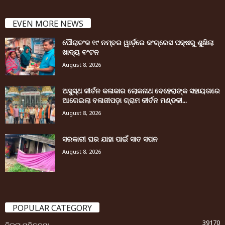
EVEN MORE NEWS
ପୌରାଚଂଳ ୧୯ ନମ୍ବର ୱାର୍ଡ଼ରେ କଂଗ୍ରେସ ପକ୍ଷରୁ ଶୁଖିଲା
ଖାଦ୍ୟ ବଂଟନ
August 8, 2026
ଅସୁସ୍ଥ କୀର୍ତନ କଳାକାର ଲୋକନାଥ ବେହେରାଙ୍କ ସହାୟତାରେ
ଆଗେଇଲା ବଳାଜୀପଡ଼ା ଗ୍ରାମ କୀର୍ତନ ମଣ୍ଡଳୀ...
August 8, 2026
ସରକାରୀ ଘର ଯାହା ପାଇଁ ସାତ ସପନ
August 8, 2026
POPULAR CATEGORY
39170