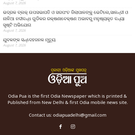
August 7, 2026
ଭଦ୍ରକ ବ୍ଲକ୍ ଉପସଭାପତି ଓ ସରପଂଚ ଜିଲାପାଳଙ୍କୁ ଭେଟିଲେ,ସାଳନ୍ଦୀ ଓ
ନାଳିଆ ନଦୀବନ୍ଧ ଗୁଡିକର ରକ୍ଷଣାବେକ୍ଷଣ ଅଭାବରୁ ମନୁଷ୍ୟକୃତ ବନ୍ୟା
ସୃଷ୍ଟି ଅଭିଯୋଗ
August 7, 2026
ଯୁବକଙ୍କ ସନ୍ଦେହଜନକ ମୃତ୍ୟୁ
August 7, 2026
Odia Pua is the first Odia Newspaper which is printed &
Published from New Delhi & first Odia mobile news site.
Contact us:
odiapuadelhi@gmail.com