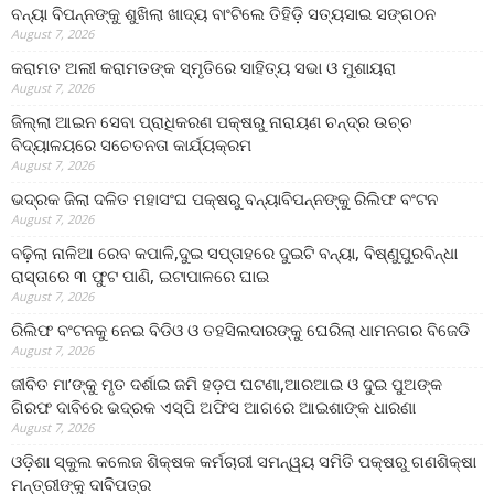
ବନ୍ୟା ବିପନ୍ନଙ୍କୁ ଶୁଖିଲା ଖାଦ୍ୟ ବାଂଟିଲେ ତିହିଡି଼ ସତ୍ୟସାଇ ସଙ୍ଗଠନ
August 7, 2026
କରାମତ ଅଲୀ କରାମତଙ୍କ ସ୍ମୃତିରେ ସାହିତ୍ୟ ସଭା ଓ ମୁଶାୟରା
August 7, 2026
ଜିଲ୍ଲା ଆଇନ ସେବା ପ୍ରାଧିକରଣ ପକ୍ଷରୁ ନାରାୟଣ ଚନ୍ଦ୍ର ଉଚ୍ଚ
ବିଦ୍ୟାଳୟରେ ସଚେତନତା କାର୍ଯ୍ୟକ୍ରମ
August 7, 2026
ଭଦ୍ରକ ଜିଲା ଦଳିତ ମହାସଂଘ ପକ୍ଷରୁ ବନ୍ୟାବିପନ୍ନଙ୍କୁ ରିଲିଫ ବଂଟନ
August 7, 2026
ବଢ଼ିଲା ନାଳିଆ ରେବ କପାଳି,ଦୁଇ ସପ୍ତାହରେ ଦୁଇଟି ବନ୍ୟା, ବିଷ୍ଣୁପୁରବିନ୍ଧା
ରାସ୍ତାରେ ୩ ଫୁଟ ପାଣି, ଇଟାପାଳରେ ଘାଇ
August 7, 2026
ରିଲିଫ ବଂଟନକୁ ନେଇ ବିଡିଓ ଓ ତହସିଲଦାରଙ୍କୁ ଘେରିଲା ଧାମନଗର ବିଜେଡି
August 7, 2026
ଜୀବିତ ମା’ଙ୍କୁ ମୃତ ଦର୍ଶାଇ ଜମି ହଡ଼ପ ଘଟଣା,ଆରଆଇ ଓ ଦୁଇ ପୁଅଙ୍କ
ଗିରଫ ଦାବିରେ ଭଦ୍ରକ ଏସ୍‌ପି ଅଫିସ ଆଗରେ ଆଇଶାଙ୍କ ଧାରଣା
August 7, 2026
ଓଡ଼ିଶା ସ୍କୁଲ କଲେଜ ଶିକ୍ଷକ କର୍ମଚାରୀ ସମନ୍ୱୟ ସମିତି ପକ୍ଷରୁ ଗଣଶିକ୍ଷା
ମନ୍ତ୍ରୀଙ୍କୁ ଦାବିପତ୍ର