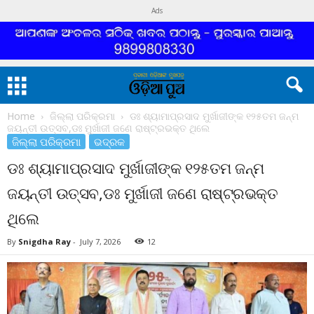
Ads
Home
ଜିଲ୍ଲା ପରିକ୍ରମା
ଡଃ ଶ୍ୟାମାପ୍ରସାଦ ମୁର୍ଖାଜୀଙ୍କ ୧୨୫ତମ ଜନ୍ମ
ଜୟନ୍ତୀ ଉତ୍ସବ,ଡଃ ମୁର୍ଖାଜୀ ଜଣେ ରାଷ୍ଟ୍ରଭକ୍ତ ଥିଲେ
ଜିଲ୍ଲା ପରିକ୍ରମା
ଭଦ୍ରକ
ଡଃ ଶ୍ୟାମାପ୍ରସାଦ ମୁର୍ଖାଜୀଙ୍କ ୧୨୫ତମ ଜନ୍ମ
ଜୟନ୍ତୀ ଉତ୍ସବ,ଡଃ ମୁର୍ଖାଜୀ ଜଣେ ରାଷ୍ଟ୍ରଭକ୍ତ
ଥିଲେ
By
Snigdha Ray
-
July 7, 2026
12