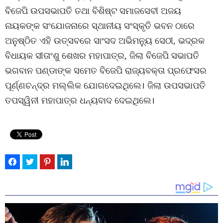
ବିଜେପି ଉପସଭାପତି ତଥା ବିଶିଷ୍ଟ ସମାଜସେବୀ ଅଜୟ
ନାୟକଙ୍କ ସଂଯୋଜନାରେ ସ୍ଥାନୀୟ ସଂସ୍କୃତି ଭବନ ଠାରେ
ଅନୁଷ୍ଠିତ ଏହି ଉତ୍ସବରେ ସାଂସଦ ଅଭିମନ୍ୟୁ ସେଠୀ, ଭଦ୍ରକ
ବିଧାୟକ ସୀତାଂଶୁ ଶେଖର ମହାପାତ୍ର, ଜିଲା ବିଜେପି ସଭାପତି
ଭଗବାନ ପଣ୍ଡାଙ୍କ ସମେତ ବିଜେପି ରାଜ୍ୟବକ୍ତା ପ୍ରଫେସର
ପୂର୍ଣ୍ଣଚନ୍ଦ୍ର ମଲ୍ଲିକ ଯୋଗଦେଇଥିଲେ। ଜିଲା ଉପସଭାପତି
ତପସ୍ୱିନୀ ମହାପାତ୍ର ଧନ୍ୟବାଦ ଦେଇଥିଲେ।