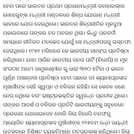
ହେବା ପରେ ଭାରତର ପ୍ରଥମ ପ୍ରଧାନମନ୍ତ୍ରୀ ଜବାହାରଲାଲ
ନେହେରୁଙ୍କ ମନ୍ତ୍ରୀ ମଣ୍ଡଳରେ ଶିଳ୍ପ ଯୋଗାଣ ମନ୍ତ୍ରୀ
ଭାବରେ ଯୋଗ ଦେଇଥିଲେ। ଭାରତର ଶିଳ୍ପନୀତିର ମୂଳଦୁଆ
ପକାଇବାରେ ତାଙ୍କର ବଡ ଅବଦାନ ଥିଲା। କିନ୍ତୁ ପରବର୍ତୀ
ସମୟରେ ନୀତିଗତ ମତଭେଦ ଯୋଗୁଁ ସେ ମନ୍ତ୍ରୀପଦରୁ ଇସ୍ତଫା
ଦେଇଥିଲେ। ୧୯୫୧ ମସିହାରେ ସେ ଭାରତୀୟ ଜନସଂଘ ପ୍ରତିଷ୍ଠା
କରିଥିଲେ। ଯାହା ଆଜିର ଭାରତୀୟ ଜନତା ପାର୍ଟି (ବିଜେପି) ର ମୂଳ
ସଂଗଠନ ଅଟେ। ଜାମୁକାଶ୍ମୀର ରୁ ଧାରା ୩୭୦ ହଟିବା ଓ ଭାରତ
ପୂର୍ଣ୍ଣ ଅଖଣ୍ଡତା ପ୍ରତିଷ୍ଠା ହେବା ପଛରେ ଡଃ ଶ୍ୟାମାପ୍ରସାଦ
ମୂଖାର୍ଜୀଙ୍କ ସେହି ସ୍ୱପ୍ନ ଓ ବଳିଦାନ ରହିଛି। ସେ କେବଳ ଜଣେ
ନେତା ନଥିଲେ ବରଂ ରାଷ୍ଟ୍ରଭକ୍ତିର ଜ୍ୱଳନ୍ତ ପ୍ରତୀକ ଥିଲେ।
ତାଙ୍କର ଆଦର୍ଶ ଓ ବଳିଦାନ ପ୍ରତିଟି ଭାରତୀୟଙ୍କୁ ସବୁବେଳେ
ପ୍ରେରଣା ଯୋଗାଇଦେବ ବୋଲି ଜିଲା ବିଜେପି ତରଫରୁ
ଆୟୋଜିତ ଶ୍ୟାମାପ୍ରସାଦ ମୁର୍ଖାଜୀଙ୍କ ୧୨୫ତମ ଜନ୍ମ ଜୟନ୍ତୀ
ଉତ୍ସବରେ ବିଶିଷ୍ଟ ବ୍ୟକ୍ତିମାନେ ମତପ୍ରକାଶ କରିଥିଲେ। ଜିଲା