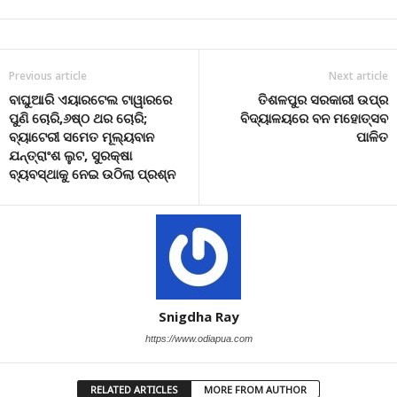
Previous article
Next article
ବାଘୁଆରି ଏୟାରଟେଲ ଟାୱାରରେ
ତିଶଳପୁର ସରକାରୀ ଉପ୍ର
ପୁଣି ଚୋରି,୬ଷ୍ଠ ଥର ଚୋରି;
ବିଦ୍ୟାଳୟରେ ବନ ମହୋତ୍ସବ
ବ୍ୟାଟେରୀ ସମେତ ମୂଲ୍ୟବାନ
ପାଳିତ
ଯନ୍ତ୍ରାଂଶ ଲୁଟ, ସୁରକ୍ଷା
ବ୍ୟବସ୍ଥାକୁ ନେଇ ଉଠିଲା ପ୍ରଶ୍ନ
Snigdha Ray
https://www.odiapua.com
RELATED ARTICLES
MORE FROM AUTHOR