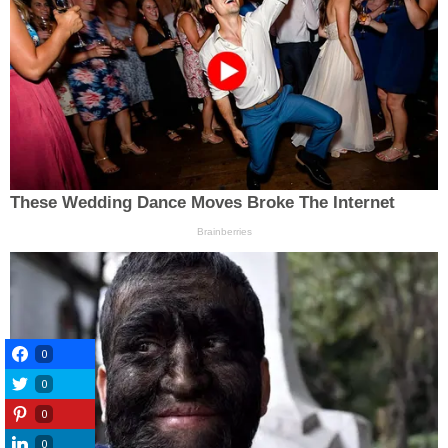
0
0
0
0