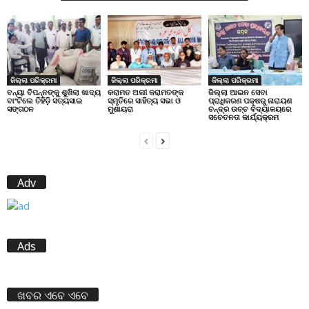
ଜିଲ୍ଲା ପରିକ୍ରମା
ଜିଲ୍ଲା ପରିକ୍ରମା
ଜିଲ୍ଲା ପରିକ୍ରମା
ବନ୍ୟା ବିପନ୍ନଙ୍କୁ ଶୁଖିଲା ଖାଦ୍ୟ
କରାମତ ଅଲୀ କରାମତଙ୍କ
ଜିଲ୍ଲା ଆଇନ ସେବା
ବାଂଟିଲେ ତିହିଡି଼ ସତ୍ୟସାଇ
ସ୍ମୃତିରେ ସାହିତ୍ୟ ସଭା ଓ
ପ୍ରାଧିକରଣ ପକ୍ଷରୁ ନାରାୟଣ
ସଙ୍ଗଠନ
ମୁଶାୟରା
ଚନ୍ଦ୍ର ଉଚ୍ଚ ବିଦ୍ୟାଳୟରେ
ସଚେତନତା କାର୍ଯ୍ୟକ୍ରମ
Adv
Ads
ଖବର ଏବେ ଏବେ