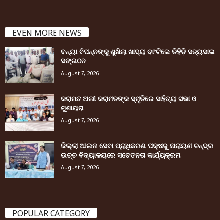
EVEN MORE NEWS
ବନ୍ୟା ବିପନ୍ନଙ୍କୁ ଶୁଖିଲା ଖାଦ୍ୟ ବାଂଟିଲେ ତିହିଡି଼ ସତ୍ୟସାଇ
ସଙ୍ଗଠନ
August 7, 2026
କରାମତ ଅଲୀ କରାମତଙ୍କ ସ୍ମୃତିରେ ସାହିତ୍ୟ ସଭା ଓ
ମୁଶାୟରା
August 7, 2026
ଜିଲ୍ଲା ଆଇନ ସେବା ପ୍ରାଧିକରଣ ପକ୍ଷରୁ ନାରାୟଣ ଚନ୍ଦ୍ର
ଉଚ୍ଚ ବିଦ୍ୟାଳୟରେ ସଚେତନତା କାର୍ଯ୍ୟକ୍ରମ
August 7, 2026
POPULAR CATEGORY