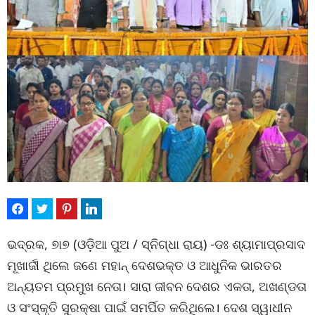
ଭଦ୍ରକ, ୭ା୭ (ଓଡ଼ିଆ ପୁଅ / ସ୍ନିଗ୍ଧା ରାୟ) -ଡଃ ଶ୍ୟାମାପ୍ରସାଦ
ମୂଖାର୍ଜୀ ଥିଲେ ଜଣେ ମହାନ୍ ଦେଶଭକ୍ତ ଓ ଆଧୁନିକ ଭାରତର
ଅନ୍ୟତମ ପ୍ରମୁଖ ନେତା। ସାରା ଜୀବନ ଦେଶର ଏକତା, ଅଖଣ୍ଡତା
ଓ ସଂସ୍କୃତି ସୁରକ୍ଷା ପାଇଁ ସମର୍ପିତ କରିଥିଲେ। ଦେଶ ସ୍ୱାଧୀନ