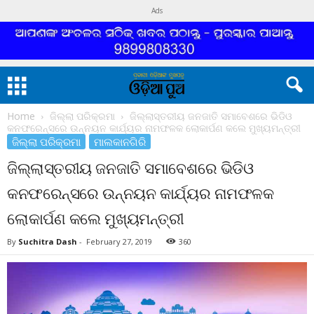
Ads
Home
ଜିଲ୍ଲା ପରିକ୍ରମା
ଜିଲ୍ଲାସ୍ତରୀୟ ଜନଜାତି ସମାବେଶରେ ଭିଡିଓ
କନଫରେନ୍ସରେ ଉନ୍ନୟନ କାର୍ଯ୍ୟର ନାମଫଳକ ଲୋକାର୍ପଣ କଲେ ମୁଖ୍ୟମନ୍ତ୍ରୀ
ଜିଲ୍ଲା ପରିକ୍ରମା
ମାଲକାନଗିରି
ଜିଲ୍ଲାସ୍ତରୀୟ ଜନଜାତି ସମାବେଶରେ ଭିଡିଓ
କନଫରେନ୍ସରେ ଉନ୍ନୟନ କାର୍ଯ୍ୟର ନାମଫଳକ
ଲୋକାର୍ପଣ କଲେ ମୁଖ୍ୟମନ୍ତ୍ରୀ
By
Suchitra Dash
-
February 27, 2019
360