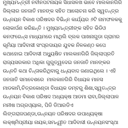
ମୁଖ୍ୟମନ୍ତ୍ରୀ ନବୀନପଟନାୟକ ସିଧାସଳଖ ଭାବେ ମାଲକାନଗିରି
ଜିଲ୍ଲାର ଜନଜାତି ମାନଙ୍କ ସହିତ ଆଲୋଚନା କରି ସ୍ୱତନ୍ତ୍ର
ଉନ୍ନୟନ ବିକାଶ ପରିଷଦର ବିଭିନ୍ନ କାର୍ଯ୍ୟର ୬ଟି ନାମଫଳକକୁ
ଲୋକାର୍ପଣ କରିଛନ୍ତି । ମୁଖ୍ୟମନ୍ତ୍ରୀଙ୍କ ସହିତ ଭିଡିଓ
କନଫରେନ୍ସ ମାଧ୍ୟମରେ ମାଥିଲି ବ୍ଲକ ପାଖନାଗୁଡା ଗ୍ରାମର
ଭୂମିୟା ଆଦିବାସୀ ସଂପ୍ରଦାୟର ଯୁବକ ନିଳକଣ୍ଠ କପେ
କଥାହୋଇ ଆଦିବାସୀ ଅଧ୍ୟୁଷିତ ମାଲକାନଗିରି ଜିଲ୍ଲାପ୍ରତି
ରାଜ୍ୟସରକାର ଅଧିକା ଗୁରୁତ୍ୱଦେଇ ଜନଜାତି ମାନଙ୍କର
ଉନ୍ନତି କଥା ଚିନ୍ତାକରିଥିବାରୁ ଧନ୍ୟବାଦ ଜଣାଇଥିଲେ । ଏହି
ଜନଜାତି ସମାବେଶରେ ମାଲକାନଗିରି ବିଧାୟକ ମାନସ
ମାଡକାମି,ଚିତ୍ରକୋଣ୍ଡା ବିଧାୟକ ଡମ୍ବରୁ ଶିଶା,ସ୍ୱତନ୍ତ୍ର
ଉନ୍ନୟନ ବିକାଶ ପରିଷଦ ଅଧ୍ୟକ୍ଷ ଆଡମା ରାବା,ଜିଲ୍ଲାପାଳ
ମନୀଷ ଅଗ୍ରଓ୍ୟାଲ, ପିଡି ଡିଆରଡିଏ
ଲିଙ୍ଗରାଜପଣ୍ଡା,ଉନ୍ନୟନ ପରିଷଦର ଉପାଧ୍ୟକ୍ଷା
ଲକ୍ଷ୍ମିପ୍ରୀୟା ନାୟକ,ସମନ୍ୱୀତ ଆଦିବାସୀ ଉନ୍ନୟନସଂସ୍ଥା