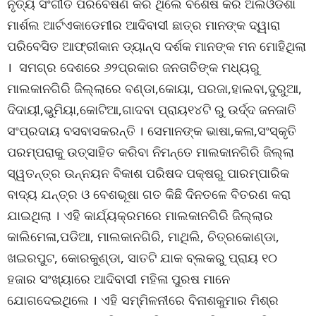
ନୃତ୍ୟ ସଂଗୀତ ପରିବେଷଣ କରି ଥିଲେ ବିଶେଷ କରି ଅଲଓଡିଶା
ମାର୍ଶଲ ଆର୍ଟଏକାଡେମୀର ଆଦିବାସୀ ଛାତ୍ର ମାନଙ୍କ ଦ୍ୱାରା
ପରିବେସିତ ଆଫ୍ରୀକାନ ଡ୍ୟାନ୍ସ ଦର୍ଶକ ମାନଙ୍କ ମନ ମୋହିଥିଲା
। ସମଗ୍ର ଦେଶରେ ୬୨ପ୍ରକାର ଜନତାତିଙ୍କ ମଧ୍ୟରୁ
ମାଲକାନଗିରି ଜିଲ୍ଲାରେ ବଣ୍ଡା,କୋୟା, ପରଜା,ହାଲବା,ଦୁରୁଆ,
ଦିଦାୟୀ,ଭୁମିୟା,କୋଟିଆ,ଗାଦବା ପ୍ରାୟ୧୪ଟି ରୁ ଉର୍ଦ୍ଦ ଜନଜାତି
ସଂପ୍ରଦାୟ ବସବାସକରନ୍ତି । ସେମାନଙ୍କ ଭାଷା,କଳା,ସଂସ୍କୃତି
ପରମ୍ପରାକୁ ଉତ୍ସାହିତ କରିବା ନିମନ୍ତେ ମାଲକାନଗିରି ଜିଲ୍ଲା
ସ୍ୱତନ୍ତ୍ର ଉନ୍ନୟନ ବିକାଶ ପରିଷଦ ପକ୍ଷରୁ ପାରମ୍ପାରିକ
ବାଦ୍ୟ ଯନ୍ତ୍ର ଓ ବେଶଭୂଷା ଗତ କିଛି ଦିନତଳେ ବିତରଣ କରା
ଯାଇଥିଲା । ଏହି କାର୍ଯ୍ୟକ୍ରମରେ ମାଲକାନଗିରି ଜିଲ୍ଲାର
କାଲିମେଳା,ପଡିଆ, ମାଲକାନଗିରି, ମାଥିଲି, ଚିତ୍ରକୋଣ୍ଡା,
ଖଇରପୁଟ, କୋରକୁଣ୍ଡା, ସାତଟି ଯାକ ବ୍ଲକରୁ ପ୍ରାୟ ୧୦
ହଜାର ସଂଖ୍ୟାରେ ଆଦିବାସୀ ମହିଳା ପୁରଷ ମାନେ
ଯୋଗଦେଇଥିଲେ । ଏହି ସମ୍ମିଳନୀରେ ବିନାଶକୁମାର ମିଶ୍ର