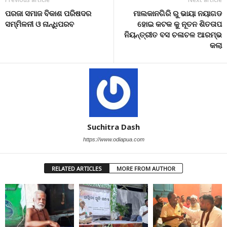
ପରଜା ସମାଜ ବିକାଶ ପରିଷଦର
ମାଲକାନଗିରି ରୁ ଭାୟା ନୟାଗଡ
ସମ୍ମିଳନୀ ଓ ନାନ୍ଧିପରବ
ହୋଇ କଟକ କୁ ନୂତନ ଶିତତାପ
ନିୟନ୍ତ୍ରୀତ ବସ ଚଳାଚଳ ଆରମ୍ଭ
କଲା
Suchitra Dash
https://www.odiapua.com
RELATED ARTICLES
MORE FROM AUTHOR