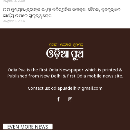
August 5, 2026
ଉପ ମୁଖ୍ୟମନ୍ତ୍ରୀଙ୍କ ବନ୍ୟା ପରିସ୍ଥିତିର ସମୀକ୍ଷା ବୈଠକ, ପୁନରୁଦ୍ଧାର
କାର୍ଯ୍ୟ ଉପରେ ଗୁରୁତ୍ୱାରୋପ
August 5, 2026
Odia Pua is the first Odia Newspaper which is printed &
Published from New Delhi & first Odia mobile news site.
Contact us:
odiapuadelhi@gmail.com
EVEN MORE NEWS