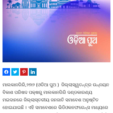
ମାଲକାନଗିରି,୨୭ା୨ (ଓଡିଆ ପୁଅ ) ଜିଲ୍ଲାସ୍ୱତନ୍ତ୍ର ଉନ୍ନୟନ
ବିକାଶ ପରିଷଦ ପକ୍ଷରୁ ମାଲକାନଗିରି ଦଣ୍ଡକାରଣ୍ୟ
ମଇଦାନରେ ଜିଲ୍ଲାସ୍ତରୀୟ ଜନଜାତି ସମାବେଶ ଅନୁଷ୍ଟିତ
ହୋଇଯାଇଛି । ଏହି ସମାବେଶରେ ଭିଡିଓକନଫରେନ୍ସ ମାଧ୍ୟରେ