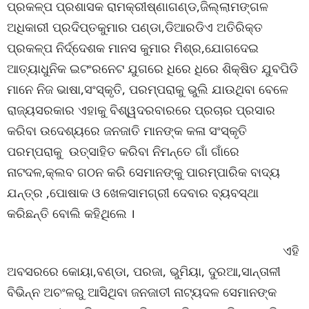
ପ୍ରକଳ୍ପ ପ୍ରଶାସକ ରାମକ୍ରୀଷ୍ଣାଗଣ୍ଡ,ଜିଲ୍ଲାମଙ୍ଗଳ
ଅଧିକାରୀ ପ୍ରଦିପ୍ତକୁମାର ପଣ୍ଡା,ଡିଆରଡିଏ ଅତିରିକ୍ତ
ପ୍ରକଳ୍ପ ନିର୍ଦ୍ଦେଶକ ମାନସ କୁମାର ମିଶ୍ର,ଯୋଗଦେଇ
ଆତ୍ୟାଧୁନିକ ଇଟଂରନେଟ ଯୁଗରେ ଧିରେ ଧିରେ ଶିକ୍ଷିତ ଯୁବପିଡି
ମାନେ ନିଜ ଭାଷା,ସଂସ୍କୃତି, ପରମ୍ପରାକୁ ଭୁଲି ଯାଉଥିବା ବେଳେ
ରାଜ୍ୟସରକାର ଏହାକୁ ବିଶ୍ୱଦରବାରରେ ପ୍ରଚାର ପ୍ରସାର
କରିବା ଉଦେଶ୍ୟରେ ଜନଜାତି ମାନଙ୍କ କଳା ସଂସ୍କୃତି
ପରମ୍ପରାକୁ ଉତ୍ସାହିତ କରିବା ନିମନ୍ତେ ଗାଁ ଗାଁରେ
ନାଟଦଳ,କ୍ଲବ ଗଠନ କରି ସେମାନଙ୍କୁ ପାରମ୍ପାରିକ ବାଦ୍ୟ
ଯନ୍ତ୍ର ,ପୋଷାକ ଓ ଖେଳସାମଗ୍ରୀ ଦେବାର ବ୍ୟବସ୍ଥା
କରିଛନ୍ତି ବୋଲି କହିଥିଲେ ।
ଏହି
ଅବସରରେ କୋୟା,ବଣ୍ଡା, ପରଜା, ଭୁମିୟା, ଦୁରଆ,ସାନ୍ତାଳୀ
ବିଭିନ୍ନ ଅଚଂଳରୁ ଆସିଥିବା ଜନଜାତୀ ନାଟ୍ୟଦଳ ସେମାନଙ୍କ