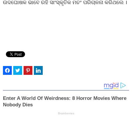
ଉଦଘୋଷକ ଭାବେ ରହି ସାଂସ୍କୃତିକ ମଚଂ ପରିଚାଳନା କରିଥଲେ ।