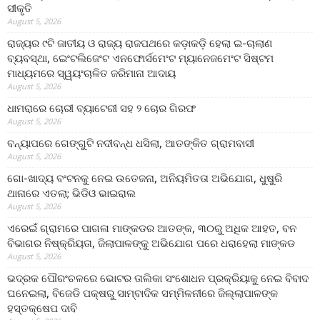
ସୀକୃତି
August 5, 2026
ରାଜ୍ୟର ୯ଟି ଜାତୀୟ ଓ ରାଜ୍ୟ ରାଜପଥରେ କଡ଼ାକଡ଼ି ହେଲା ଇ-ଚାଲାଣ
ବ୍ୟବସ୍ଥା, ଇେଂଟଲିଜେଂଟ ଏନଫୋର୍ସମେଂଟ ମ୍ୟାନେଜମେଂଟ ସିଷ୍ଟମ
ମାଧ୍ୟମରେ ସ୍ୱୟଂଚାଳିତ ଜରିମାନା ଆଦାୟ
August 5, 2026
ଧାମରାରେ ଚୋରୀ ବ୍ୟାଟେରୀ ସହ ୨ ଚୋର ଗିରଫ
August 5, 2026
ବନ୍ୟାପରେ ଗେଙ୍ଗୁଟି ନଦୀବନ୍ଧ ଧସିଲା, ଆତଙ୍କିତ ଗ୍ରାମବାସୀ
August 5, 2026
ଗୋ-ଖାଦ୍ୟ ବଂଟନକୁ ନେଇ ଉତେଜନା, ଅନିୟମିତତା ଅଭିଯୋଗ, ଧୁଷୁରି
ଥାନାରେ ଏତଲା; ଭିଡିଓ ଭାଇରାଲ
August 5, 2026
ଏରେଇଁ ଗ୍ରାମରେ ପାଗଳା ମାଙ୍କଡର ଆତଙ୍କ, ୩୦ରୁ ଅଧିକ ଆହତ, ବନ
ବିଭାଗର ନିଷ୍କ୍ରିୟତା, ଜିଲାପାଳଙ୍କୁ ଅଭିଯୋଗ ପରେ ଧରାହେଲା ମାଙ୍କଡ
August 5, 2026
ଭଦ୍ରକ ପୌରଂଚଳରେ ଭୋଟର ତାଲିକା ସଂଶୋଧନ ପ୍ରକ୍ରିୟାକୁ ନେଇ ବିବାଦ
ଘନେଇଲା, ବିଜେଡି ପକ୍ଷରୁ ସାମ୍ବାଦିକ ସମ୍ମିଳନୀରେ ଜିଲ୍ଲାପାଳଙ୍କ
ହସ୍ତକ୍ଷେପ ଦାବି