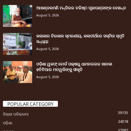
ଆଖଣ୍ଡଳମଣି ମନ୍ଦିରର ବରିଷ୍ଠ ପୂଜାପଣ୍ଡାଙ୍କ ଦେହାନ୍ତ
August 5, 2026
କଳାକାର ଚିରକାଳ ସ୍ମରଣୀୟ, କଳାତୀର୍ଥରେ ସସ୍ମିତା ସ୍ମୃତି
ସନ୍ଧ୍ୟା
August 5, 2026
ଓଡ଼ିଶା ୱକଫ୍ ବୋର୍ଡ ପକ୍ଷରୁ ଧାମନଗରର ଖାନକା
ହବିବିଆର ମତୱଲିଙ୍କୁ ସୀକୃତି
August 5, 2026
POPULAR CATEGORY
39135
ଜିଲ୍ଲା ପରିକ୍ରମା
24318
ଓଡ଼ିଶା
17092