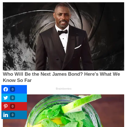
0
0
0
0