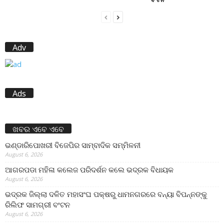
Adv
Ads
ଖବର ଏବେ ଏବେ
ଭଣ୍ଡାରିପୋଖରୀ ବିଜେପିର ସାମ୍ବାଦିକ ସମ୍ମିଳନୀ
August 6, 2026
ଆଗରପଡା ମହିଳା କଲେଜ ପରିଦର୍ଶନ କଲେ ଭଦ୍ରକ ବିଧାୟକ
August 6, 2026
ଭଦ୍ରକ ଜିଲ୍ଲା ଦଳିତ ମହାସଂଘ ପକ୍ଷରୁ ଧାମନଗରରେ ବନ୍ୟା ବିପନ୍ନଙ୍କୁ
ରିଲିଫ ସାମଗ୍ରୀ ବଂଟନ
August 6, 2026