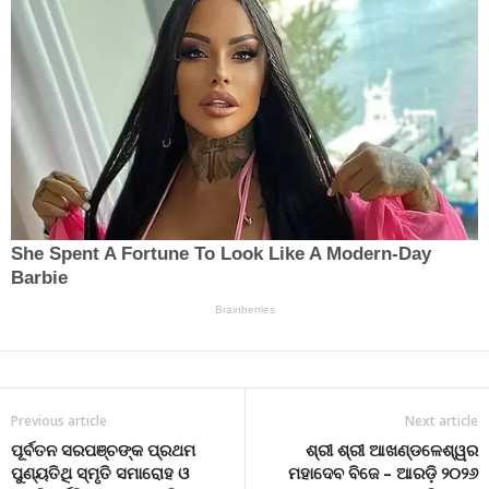
Previous article
Next article
ପୂର୍ବତନ ସରପଞ୍ଚଙ୍କ ପ୍ରଥମ
ଶ୍ରୀ ଶ୍ରୀ ଆଖଣ୍ଡଳେଶ୍ୱର
ପୁଣ୍ୟତିଥି ସ୍ମୃତି ସମାରୋହ ଓ
ମହାଦେବ ବିଜେ – ଆରଡ଼ି ୨୦୨୬