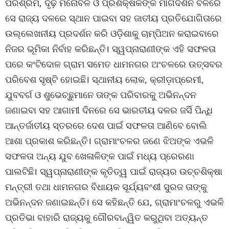
ପରିଶ୍ରମ, ଦୃଢ଼ ମନୋବଳ ଓ ପ୍ରଶିକ୍ଷକଙ୍କ ମାର୍ଗଦର୍ଶନ ବଳରେ
ସେ ରାଜ୍ୟ ଦଳରେ ସ୍ଥାନ ପାଇବା ସହ ଜାତୀୟ ପ୍ରତିଯୋଗିତାରେ
ଉଲ୍ଲେଖନୀୟ ପ୍ରଦର୍ଶନ କରି ଓଡ଼ିଶାକୁ ଚାମ୍ପିଅନ କରାଇବାରେ
ନିଜର ଭୂମିକା ନିର୍ବାହ କରିଛନ୍ତି। ସ୍ୱପ୍ନାରାଣୀଙ୍କ ଏହି ସଫଳତା
ପରେ କଂଟିଦୋଳ ଗ୍ରାମ ସମେତ ଧାମନଗର ଅଂଚଳରେ ଉତ୍ସବର
ପରିବେଶ ସୃଷ୍ଟି ହୋଇଛି। ସ୍ଥାନୀୟ ଲୋକ, କ୍ରୀଡ଼ାପ୍ରେମୀ,
ଯୁବବର୍ଗ ଓ ଶୁଭେଚ୍ଛୁମାନେ ତାଙ୍କ ପରିବାରକୁ ଅଭିନନ୍ଦନ
ଜଣାଇବା ସହ ଆଗାମୀ ଦିନରେ ସେ ଭାରତୀୟ ଦଳର ଜର୍ସି ପିନ୍ଧି
ଆନ୍ତର୍ଜାତୀୟ ସ୍ତରରେ ଦେଶ ପାଇଁ ସଫଳତା ଆଣିବେ ବୋଲି
ଆଶା ପ୍ରକାଶ କରିଛନ୍ତି। ଗ୍ରାମାଂଚଳର ଜଣେ ଝିଅଙ୍କ ଏଭଳି
ସଫଳତା ଅନ୍ୟ ଯୁବ ଖେଳାଳିଙ୍କ ପାଇଁ ମଧ୍ୟ ପ୍ରେରଣା
ପାଲଟିଛି। ସ୍ୱପ୍ନାରାଣୀଙ୍କ କୃତିତ୍ୱ ପାଇଁ ରାଜ୍ୟର ଉଚ୍ଚଶିକ୍ଷା
ମନ୍ତ୍ରୀ ତଥା ଧାମନଗର ବିଧାୟକ ସୂର୍ଯ୍ୟବଂଶୀ ସୁରଜ ତାଙ୍କୁ
ଅଭିନନ୍ଦନ ଜଣାଇଛନ୍ତି। ସେ କହିଛନ୍ତି ଯେ, ଗ୍ରାମାଂଚଳରୁ ଏଭଳି
ପ୍ରତିଭା ବାହାରି ରାଜ୍ୟକୁ ଗୌରବାନ୍ୱିତ କରୁଥିବା ଅତ୍ୟନ୍ତ