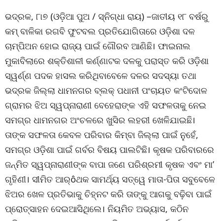
ଭଦ୍ରକ, ୮ା୭ (ଓଡ଼ିଆ ପୁଅ / ସ୍ନିଗ୍ଧା ରାୟ) –ଜାତୀୟ ୧୮ ବର୍ଷରୁ
କମ୍ ବାଳିକା ରଗବି ଫୁଟବଲ ପ୍ରତିଯୋଗିତାରେ ଓଡ଼ିଶା ଦଳ
ଚାମ୍ପିଅନ ହୋଇ ରାଜ୍ୟ ପାଇଁ ଗୌରବ ଆଣିଛି। ଫାଇନାଲ
ମୁକାବିଲାରେ ଶକ୍ତିଶାଳୀ କର୍ଣ୍ଣାଟକ ଦଳକୁ ପରାସ୍ତ କରି ଓଡ଼ିଶା
ସ୍ୱର୍ଣ୍ଣ ପଦକ ହାସଲ କରିଥିବାବେଳେ ଦଳର ସଦସ୍ୟା ତଥା
ଭଦ୍ରକ ଜିଲ୍ଲା ଧାମନଗର ବ୍ଲକ୍ ପଧାନୀ ପଂଚାୟତ କଂଟିଦୋଳ
ଗ୍ରାମର ଝିଅ ସ୍ୱପ୍ନାରାଣୀ ବେହେରାଙ୍କ ଏହି ସଫଳତାକୁ ନେଇ
ସମଗ୍ର ଧାମନଗର ଅଂଚଳରେ ଖୁସିର ଲହରୀ ଖେଳିଯାଇଛି।
ତାଙ୍କ ସଫଳତା କେବଳ ପରିବାର କିମ୍ବା ଜିଲ୍ଲା ପାଇଁ ନୁହେଁ,
ସମଗ୍ର ଓଡ଼ିଶା ପାଇଁ ଗର୍ବର ବିଷୟ ପାଲଟିଛି। କୃଷକ ପରିବାରରେ
ଜନ୍ମିତ ସ୍ୱପ୍ନାରାଣୀଙ୍କ ବାପା ଜଣେ ପରିଶ୍ରମୀ କୃଷକ ଏବଂ ମା’
ଗୃହିଣୀ। ସୀମିତ ଆର୍ôଥକ ସାମର୍ଥ୍ୟ ସତ୍ୱେ ମାତା-ପିତା ସବୁବେଳେ
ଝିଅର ଖେଳ ପ୍ରତିଭାକୁ ଚିହ୍ନଟ କରି ତାଙ୍କୁ ଆଗକୁ ବଢ଼ିବା ପାଇଁ
ପ୍ରୋତ୍ସାହନ ଦେଇଆସିଥିଲେ। ନିୟମିତ ଅଭ୍ୟାସ, କଠିନ