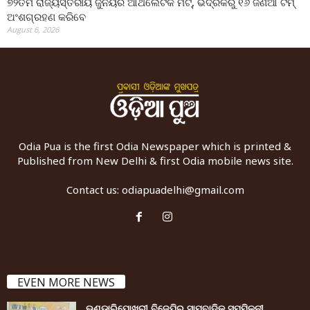
୭୨ତମ ରାଜ୍ୟସ୍ତରୀୟ ଜୁନିୟର ଆଥଲେଟିକ ମିଟ୍‌, ଭଦ୍ରକରୁ ୧୬ ଜଣିଆ ଟିମ୍
ଅଂଶଗ୍ରହଣ କରିବେ
August 6, 2026
Odia Pua is the first Odia Newspaper which is printed &
Published from New Delhi & first Odia mobile news site.
Contact us:
odiapuadelhi@gmail.com
EVEN MORE NEWS
ଭଣ୍ଡାରିପୋଖରୀ ବିଜେପିର ସାମ୍ବାଦିକ ସମ୍ମିଳନୀ