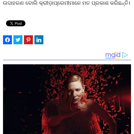
ଉଦାହରଣ ବୋଲି କ୍ରୀଡ଼ାପ୍ରେମୀମାନେ ମତ ପ୍ରକାଶ କରିଛନ୍ତି।