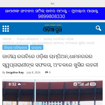
Ads
Home
ଜିଲ୍ଲା ପରିକ୍ରମା
ଜାତୀୟ ରଗବିରେ ଓଡ଼ିଶା
ଚାମ୍ପିଅନ,ଧାମନଗରର ସ୍ୱପ୍ନାରାଣୀଙ୍କ ସଫଳତା, ଅଂଚଳରେ ଖୁସିର ଲହରୀ
ଜିଲ୍ଲା ପରିକ୍ରମା
ଭଦ୍ରକ
ଜାତୀୟ ରଗବିରେ ଓଡ଼ିଶା ଚାମ୍ପିଅନ,ଧାମନଗରର
ସ୍ୱପ୍ନାରାଣୀଙ୍କ ସଫଳତା, ଅଂଚଳରେ ଖୁସିର ଲହରୀ
By
Snigdha Ray
-
July 8, 2026
9