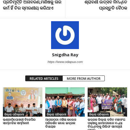
ପ୍ରତିମୂର୍ତ୍ତି ଅନାବରଣ,ମଣିଷକୁ ତାର
ଶ୍ରାବଣୀ ଉତ୍ସବ ନିମନ୍ତେ
କର୍ମ ହିଁ ଚିର ସ୍ମରଣୀୟ କରିଥାଏ
ପ୍ରସ୍ତୁତି ବୈଠକ
Snigdha Ray
https://www.odiapua.com
RELATED ARTICLES
MORE FROM AUTHOR
ଜିଲ୍ଲା ପରିକ୍ରମା
ଜିଲ୍ଲା ପରିକ୍ରମା
ଜିଲ୍ଲା ପରିକ୍ରମା
ଭଣ୍ଡାରିପୋଖରୀ ବିଜେପିର
ଆଗରପଡା ମହିଳା କଲେଜ
ଭଦ୍ରକ ଜିଲ୍ଲା ଦଳିତ ମହାସଂଘ
ସାମ୍ବାଦିକ ସମ୍ମିଳନୀ
ପରିଦର୍ଶନ କଲେ ଭଦ୍ରକ
ପକ୍ଷରୁ ଧାମନଗରରେ ବନ୍ୟା
ବିଧାୟକ
ବିପନ୍ନଙ୍କୁ ରିଲିଫ ସାମଗ୍ରୀ
ବଂଟନ