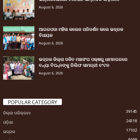
August 6, 2026
ଆଗରପଡା ମହିଳା କଲେଜ ପରିଦର୍ଶନ କଲେ ଭଦ୍ରକ
ବିଧାୟକ
August 6, 2026
ଭଦ୍ରକ ଜିଲ୍ଲା ଦଳିତ ମହାସଂଘ ପକ୍ଷରୁ ଧାମନଗରରେ
ବନ୍ୟା ବିପନ୍ନଙ୍କୁ ରିଲିଫ ସାମଗ୍ରୀ ବଂଟନ
August 6, 2026
POPULAR CATEGORY
39145
ଜିଲ୍ଲା ପରିକ୍ରମା
24318
ଓଡ଼ିଶା
17102
ଭଦ୍ରକ
9169