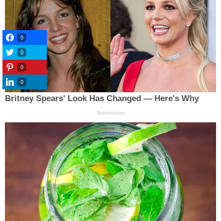
0
0
0
0