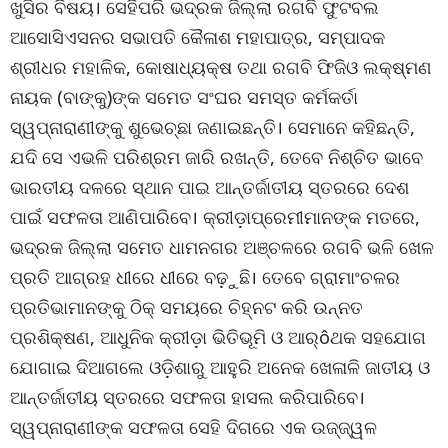
ଖୁସିର ବିଷୟ। ସେହିପରି ଭଦ୍ରକ ଜିଲ୍ଲା ରଗବି ଫୁଟବଲ
ଆସୋସିଏସନର ସଭାପତି କୈଳାଶ ମହାପାତ୍ର, ସମ୍ପାଦକ
ଶ୍ରୀଧର ମହାଳିକ, କୋଷାଧ୍ୟକ୍ଷ ତଥା ରଗବି ଫିଜିଓ ଲକ୍ଷ୍ମଣ
ନାୟକ (ବାଙ୍କୁ)ଙ୍କ ସମେତ ସଂଘର ସମସ୍ତ କର୍ମକର୍ତା
ସ୍ୱପ୍ନାରାଣୀଙ୍କୁ ଶୁଭେଚ୍ଛା ଜଣାଇଛନ୍ତି। ସେମାନେ କହିଛନ୍ତି,
ଯଦି ସେ ଏଭଳି ପରିଶ୍ରମ ଜାରି ରଖନ୍ତି, ତେବେ ନିଶ୍ଚିତ ଭାବେ
ଭାରତୀୟ ଦଳରେ ସ୍ଥାନ ପାଇ ଆନ୍ତର୍ଜାତୀୟ ସ୍ତରରେ ଦେଶ
ପାଇଁ ସଫଳତା ଆଣିପାରିବେ। କ୍ରୀଡ଼ାପ୍ରେମୀମାନଙ୍କ ମତରେ,
ଭଦ୍ରକ ଜିଲ୍ଲା ସମେତ ଧାମନଗର ଅଞ୍ଚଳରେ ରଗବି ଭଳି ଖେଳ
ପ୍ରତି ଆଗ୍ରହ ଧୀରେ ଧୀରେ ବଢ଼ୁଛି। ତେବେ ଗ୍ରାମାଂଚଳର
ପ୍ରତିଭାମାନଙ୍କୁ ଠିକ୍ ସମୟରେ ଚିହ୍ନଟ କରି ଉନ୍ନତ
ପ୍ରଶିକ୍ଷଣ, ଆଧୁନିକ କ୍ରୀଡ଼ା ଭିତିଭୂମି ଓ ଆର୍ôଥକ ସହଯୋଗ
ଯୋଗାଇ ଦିଆଗଲେ ଓଡ଼ିଶାରୁ ଆହୁରି ଅନେକ ଖେଳାଳି ଜାତୀୟ ଓ
ଆନ୍ତର୍ଜାତୀୟ ସ୍ତରରେ ସଫଳତା ହାସଲ କରିପାରିବେ।
ସ୍ୱପ୍ନାରାଣୀଙ୍କ ସଫଳତା ସେହି ଦିଗରେ ଏକ ଉଜ୍ଜ୍ୱଳ