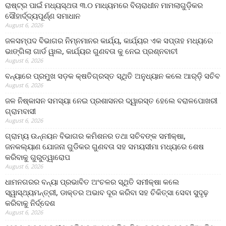
ରାଷ୍ଟ୍ର ପାଇଁ ମଧ୍ୟସ୍ଥତା ୩.୦ ମାଧ୍ୟମରେ ବିଚାରାଧୀନ ମାମଲାଗୁଡ଼ିକର
ସୌହାର୍ଦ୍ଦ୍ୟପୂର୍ଣ୍ଣ ସମାଧାନ
August 6, 2026
ଜଳସମ୍ପଦ ବିଭାଗର ନିମ୍ନମାନର କାର୍ଯ୍ୟ, କାର୍ଯ୍ୟର ଏକ ସପ୍ତାହ ମଧ୍ୟରେ
ଭାଙ୍ଗିଲା ଗାର୍ଡ ୱାଲ, କାର୍ଯ୍ୟର ଗୁଣବତା କୁ ନେଇ ପ୍ରଶ୍ନବାଚୀ
August 6, 2026
ବନ୍ୟାରେ ପ୍ରମୁଖ ସଡ଼କ କ୍ଷତିଗ୍ରସ୍ତ ସ୍ଥିତି ଅନୁଧ୍ୟାନ କଲେ ଆର୍‌ଡ଼ି ସଚିବ
August 6, 2026
ଜଳ ନିଷ୍କାସନ ସମସ୍ୟା ନେଇ ପ୍ରଶାସନର ଦ୍ୱାରସ୍ତ ହେଲେ ବରାଳପୋଖରୀ
ଗ୍ରାମବାସୀ
August 6, 2026
ଗ୍ରାମ୍ୟ ଉନ୍ନୟନ ବିଭାଗର କମିଶନର ତଥା ସଚିବଙ୍କ ସମୀକ୍ଷା,
ଜନକଲ୍ୟାଣ ଯୋଜନା ଗୁଡିକର ଗୁଣବତା ସହ ସମୟସୀମା ମଧ୍ୟରେ ଶେଷ
କରିବାକୁ ଗୁରୁତ୍ୱାରୋପ
August 6, 2026
ଧାମନଗରର ବନ୍ୟା ପ୍ରଭାବିତ ଅଂଚଳର ସ୍ଥିତି ସମୀକ୍ଷା କଲେ
ସ୍ୱାସ୍ଥ୍ୟମନ୍ତ୍ରୀ, ଡାକ୍ତର ଅଭାବ ଦୂର କରିବା ସହ ଚିକିତ୍ସା ସେବା ସୁଦୃଢ଼
କରିବାକୁ ନିର୍ଦ୍ଦେଶ
August 6, 2026