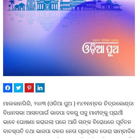
ମାଲକାନଗିରି, ୨୪ା୩ (ଓଡିଆ ପୁଅ ) ୧୪୭ନମ୍ବର ଚିତ୍ରକୋଣ୍ଡା
ବିଧାନସଭା ଆସନପାଇଁ ଭାଜପା ଦଳରୁ ପଦୁ ମାଝୀଙ୍କୁ ପ୍ରାର୍ଥୀ
ଭାବେ ଘୋଷଣା କରାଗଲା ପରେ ଆଜି ତାଙ୍କ ବିରୋଧରେ ପୂର୍ବତନ
ବାଚସ୍ପତି ତଥା ଭାଜପା ଦଳର ନେତା ପ୍ରହ୍ଲାଦ ଦୋରା ସାମ୍ବାଦିକ