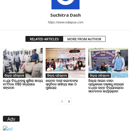
Suchitra Dash
https://www.odiapua.com
RELATED ARTICLES
MORE FROM AUTHOR
ଜିଲ୍ଲା ପରିକ୍ରମା
ଜିଲ୍ଲା ପରିକ୍ରମା
ଜିଲ୍ଲା ପରିକ୍ରମା
ବନ୍ୟା ବିପନ୍ନଙ୍କୁ ଶୁଖିଲା ଖାଦ୍ୟ
କରାମତ ଅଲୀ କରାମତଙ୍କ
ଜିଲ୍ଲା ଆଇନ ସେବା
ବାଂଟିଲେ ତିହିଡି଼ ସତ୍ୟସାଇ
ସ୍ମୃତିରେ ସାହିତ୍ୟ ସଭା ଓ
ପ୍ରାଧିକରଣ ପକ୍ଷରୁ ନାରାୟଣ
ସଙ୍ଗଠନ
ମୁଶାୟରା
ଚନ୍ଦ୍ର ଉଚ୍ଚ ବିଦ୍ୟାଳୟରେ
ସଚେତନତା କାର୍ଯ୍ୟକ୍ରମ
Adv