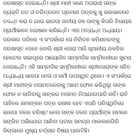
ଦରଖାସ୍ତ ଦେଇଛନ୍ତି। ଶ୍ରୀ ମାଝୀ ଜଣେ ଅପରାଧୀ ତାଙ୍କ
ବ୍ୟକ୍ତି ଗତ ଓ ଚରିତ୍ରଗତ ପ୍ରମାଣ ପତ୍ରକୁ କୁ ଭଲଭାବରେ
ତଦନ୍ତ କରା ନ ଯାଇ ଭାଜପା ଜାତୀୟ ଦଳ ତାଙ୍କୁ କିପରି ବିଧାୟକ
ପ୍ରାର୍ଥୀଭାବେ ଘୋଷଣା କରିଛନ୍ତି। ଏହା ଅତ୍ୟନ୍ତ ଅନ୍ୟାୟ।
ଦରକାର ପଡିଲେ ଏ ସଂପର୍କରେ ସେ ନିର୍ବାଚନ କମିଶନରଙ୍କୁ
ଦରଖାସ୍ତ ଦେବେ ବୋଲି ଶ୍ରୀ ଦୋରା ଆଜି ସ୍ଥାନୀୟ ରକହିଲ
ହୋଟେଲ ସଭାଗୃରେ ଆୟୋଜିତ ସାମ୍ବାଦିକ ସମ୍ମିଳନୀରେ ସୂଚନା
ଦେଇଛନ୍ତି। ଏହି ସାମ୍ବାଦିକ ସମ୍ମିଳନୀରେ ଶ୍ରୀଦୋରାଙ୍କ ସହିତ
ଅନ୍ୟାନ୍ୟ ଭାଜପା ନେତା ଓ କର୍ମୀ ଉପସ୍ଥିତ ଥିଲେ। ଏ ସଂପର୍କରେ
ଶ୍ରୀ ମାଝୀଙ୍କ ମତାମତନେବାକୁ ଆମେ ଫୋନ କରିଥିଲୁ ତାଙ୍କ
ଫୋନ ନ ଲାଗିବାରୁ ତାଙ୍କର ମତାମତ ନିଆଯାଇପାରି ନାହିଁ। ରାତି
ପାହିଲେ ନାମାଙ୍କନ ପତ୍ର ଦାଖଲ ହେବ ଏପରି ପରିସ୍ଥିତିରେ
ଭାଜପା ଦଳର ବରିଷ୍ଟ ନେତା ତାଙ୍କ ଦଳର ପ୍ରାର୍ଥୀଙ୍କ ନାମରେ
ସଙ୍ଗିନ ଅଭିଯୋଗ ଆଣିବା ଘଟଣା ସମଗ୍ର ମାଲକାନଗିରି
ଜିଲ୍ଲାରେ ମୁଖ୍ୟ ଚର୍ଚ୍ଚାର ବିଷୟ ପାଲଟିଛି।