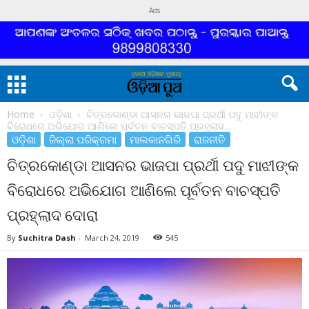
Ads
Home
ଓଡ଼ିଶା
ଚିତ୍ରକୋଣ୍ଡା ଆସନର ଭାଜପା ପ୍ରର୍ଥୀ ପଦୁ ମାଝୀଙ୍କ
ବିରୋଧରେ ଅଭିଯୋଗ ଆଣିଲେ ପୂର୍ବତନ ବାଚସ୍ପତି ପ୍ରହ୍ଲାଦ...
ଓଡ଼ିଶା
ଜିଲ୍ଲା ପରିକ୍ରମା
ମାଲକାନଗିରି
ରାଜନୀତି
ଚିତ୍ରକୋଣ୍ଡା ଆସନର ଭାଜପା ପ୍ରର୍ଥୀ ପଦୁ ମାଝୀଙ୍କ
ବିରୋଧରେ ଅଭିଯୋଗ ଆଣିଲେ ପୂର୍ବତନ ବାଚସ୍ପତି
ପ୍ରହ୍ଲାଦ ଦୋରା
By
Suchitra Dash
-
March 24, 2019
545