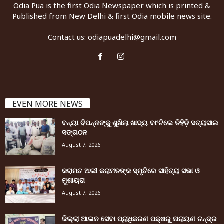
Odia Pua is the first Odia Newspaper which is printed &
Published from New Delhi & first Odia mobile news site.
Contact us:
odiapuadelhi@gmail.com
EVEN MORE NEWS
ବନ୍ୟା ବିପନ୍ନଙ୍କୁ ଶୁଖିଲା ଖାଦ୍ୟ ବାଂଟିଲେ ତିହିଡି଼ ସତ୍ୟସାଇ
ସଙ୍ଗଠନ
August 7, 2026
କରାମତ ଅଲୀ କରାମତଙ୍କ ସ୍ମୃତିରେ ସାହିତ୍ୟ ସଭା ଓ
ମୁଶାୟରା
August 7, 2026
ଜିଲ୍ଲା ଆଇନ ସେବା ପ୍ରାଧିକରଣ ପକ୍ଷରୁ ନାରାୟଣ ଚନ୍ଦ୍ର