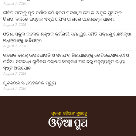
August 7, 2026
ଜୀବିତ ମା’ଙ୍କୁ ମୃତ ଦର୍ଶାଇ ଜମି ହଡ଼ପ ଘଟଣା,ଆରଆଇ ଓ ଦୁଇ ପୁଅଙ୍କ
ଗିରଫ ଦାବିରେ ଭଦ୍ରକ ଏସ୍‌ପି ଅଫିସ ଆଗରେ ଆଇଶାଙ୍କ ଧାରଣା
August 7, 2026
ଓଡ଼ିଶା ସ୍କୁଲ କଲେଜ ଶିକ୍ଷକ କର୍ମଚାରୀ ସମନ୍ୱୟ ସମିତି ପକ୍ଷରୁ ଗଣଶିକ୍ଷା
ମନ୍ତ୍ରୀଙ୍କୁ ଦାବିପତ୍ର
August 7, 2026
ଭଦ୍ରକ ବ୍ଲକ୍ ଉପସଭାପତି ଓ ସରପଂଚ ଜିଲାପାଳଙ୍କୁ ଭେଟିଲେ,ସାଳନ୍ଦୀ ଓ
ନାଳିଆ ନଦୀବନ୍ଧ ଗୁଡିକର ରକ୍ଷଣାବେକ୍ଷଣ ଅଭାବରୁ ମନୁଷ୍ୟକୃତ ବନ୍ୟା
ସୃଷ୍ଟି ଅଭିଯୋଗ
August 7, 2026
ଯୁବକଙ୍କ ସନ୍ଦେହଜନକ ମୃତ୍ୟୁ
August 7, 2026