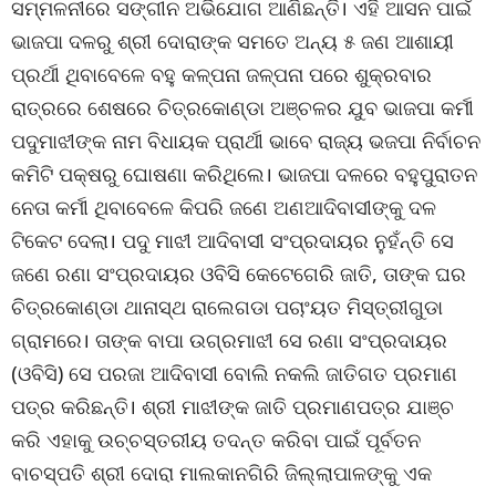
ସମ୍ମଳନୀରେ ସଙ୍ଗୀନ ଅଭିଯୋଗ ଆଣିଛନ୍ତି। ଏହି ଆସନ ପାଇଁ
ଭାଜପା ଦଳରୁ ଶ୍ରୀ ଦୋରାଙ୍କ ସମତେ ଅନ୍ୟ ୫ ଜଣ ଆଶାୟୀ
ପ୍ରର୍ଥୀ ଥିବାବେଳେ ବହୁ କଳ୍ପନା ଜଳ୍ପନା ପରେ ଶୁକ୍ରବାର
ରାତ୍ରରେ ଶେଷରେ ଚିତ୍ରକୋଣ୍ଡା ଅଞ୍ଚଳର ଯୁବ ଭାଜପା କର୍ମୀ
ପଦୁମାଝୀଙ୍କ ନାମ ବିଧାୟକ ପ୍ରାର୍ଥୀ ଭାବେ ରାଜ୍ୟ ଭଜପା ନିର୍ବାଚନ
କମିଟି ପକ୍ଷରୁ ଘୋଷଣା କରିଥିଲେ। ଭାଜପା ଦଳରେ ବହୁପୁରାତନ
ନେତା କର୍ମୀ ଥିବାବେଳେ କିପରି ଜଣେ ଅଣଆଦିବାସୀଙ୍କୁ ଦଳ
ଟିକେଟ ଦେଲା। ପଦୁ ମାଝୀ ଆଦିବାସୀ ସଂପ୍ରଦାୟର ନୁହଁନ୍ତି ସେ
ଜଣେ ରଣା ସଂପ୍ରଦାୟର ଓବିସି କେଟେଗେରି ଜାତି, ତାଙ୍କ ଘର
ଚିତ୍ରକୋଣ୍ଡା ଥାନାସ୍ଥ ରାଲେଗଡା ପଚାଂୟତ ମିସ୍ତ୍ରୀଗୁଡା
ଗ୍ରାମରେ। ତାଙ୍କ ବାପା ଉଗ୍ରମାଝୀ ସେ ରଣା ସଂପ୍ରଦାୟର
(ଓବିସି) ସେ ପରଜା ଆଦିବାସୀ ବୋଲି ନକଲି ଜାତିଗତ ପ୍ରମାଣ
ପତ୍ର କରିଛନ୍ତି। ଶ୍ରୀ ମାଝୀଙ୍କ ଜାତି ପ୍ରମାଣପତ୍ର ଯାଞ୍ଚ
କରି ଏହାକୁ ଉଚ୍ଚସ୍ତରୀୟ ତଦନ୍ତ କରିବା ପାଇଁ ପୂର୍ବତନ
ବାଚସ୍ପତି ଶ୍ରୀ ଦୋରା ମାଲକାନଗିରି ଜିଲ୍ଲାପାଳଙ୍କୁ ଏକ