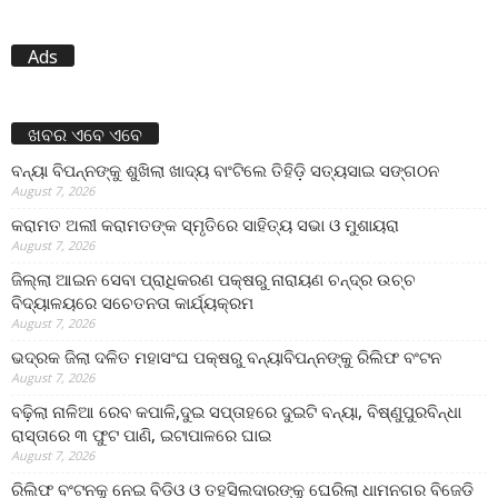
Ads
ଖବର ଏବେ ଏବେ
ବନ୍ୟା ବିପନ୍ନଙ୍କୁ ଶୁଖିଲା ଖାଦ୍ୟ ବାଂଟିଲେ ତିହିଡି଼ ସତ୍ୟସାଇ ସଙ୍ଗଠନ
August 7, 2026
କରାମତ ଅଲୀ କରାମତଙ୍କ ସ୍ମୃତିରେ ସାହିତ୍ୟ ସଭା ଓ ମୁଶାୟରା
August 7, 2026
ଜିଲ୍ଲା ଆଇନ ସେବା ପ୍ରାଧିକରଣ ପକ୍ଷରୁ ନାରାୟଣ ଚନ୍ଦ୍ର ଉଚ୍ଚ
ବିଦ୍ୟାଳୟରେ ସଚେତନତା କାର୍ଯ୍ୟକ୍ରମ
August 7, 2026
ଭଦ୍ରକ ଜିଲା ଦଳିତ ମହାସଂଘ ପକ୍ଷରୁ ବନ୍ୟାବିପନ୍ନଙ୍କୁ ରିଲିଫ ବଂଟନ
August 7, 2026
ବଢ଼ିଲା ନାଳିଆ ରେବ କପାଳି,ଦୁଇ ସପ୍ତାହରେ ଦୁଇଟି ବନ୍ୟା, ବିଷ୍ଣୁପୁରବିନ୍ଧା
ରାସ୍ତାରେ ୩ ଫୁଟ ପାଣି, ଇଟାପାଳରେ ଘାଇ
August 7, 2026
ରିଲିଫ ବଂଟନକୁ ନେଇ ବିଡିଓ ଓ ତହସିଲଦାରଙ୍କୁ ଘେରିଲା ଧାମନଗର ବିଜେଡି