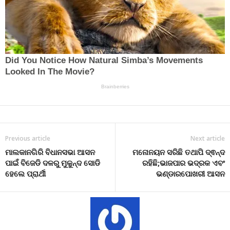
Previous article
Next article
ମାଲକାନଗିରି ବିଧାନସଭା ଆସନ
ମନୋନୟନ ସରିଛି ତଥାପି ଦ୍ଵନ୍ଦ
ପାଇଁ ବିଜେଡି ଦଳରୁ ମୁକୁନ୍ଦ ସୋଡି
ରହିଛି;ଭାଜପାର ଭଦ୍ରକ ଏବଂ
ହେଲେ ପ୍ରାର୍ଥୀ
ଭଣ୍ଡାରପୋଖରୀ ଆସନ