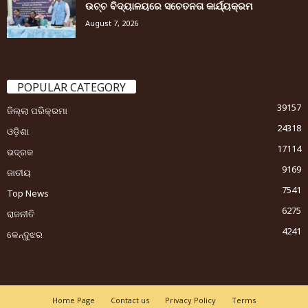
ଉଚ୍ଚ ବିଦ୍ୟାଳୟରେ ସଚେତନତା କାର୍ଯ୍ୟକ୍ରମ
August 7, 2026
POPULAR CATEGORY
39157
ଜିଲ୍ଲା ପରିକ୍ରମା
24318
ଓଡ଼ିଶା
17114
ଭଦ୍ରକ
9169
ଜାତୀୟ
7541
Top News
6275
ରାଜନୀତି
4241
କେନ୍ଦୁଝର
Home Page
Contact us
Privacy Policy
Terms