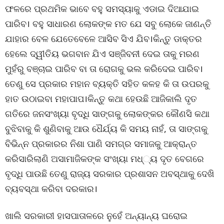
ଫଳରେ ପ୍ରଥମିକ ଭାବେ ବହୁ ସମସ୍ୟାକୁ ଏଡାଇ ଦିଆଯାଇ
ପାରିବ। ବହୁ ସାଧାରଣ ଲୋକଙ୍କ ମତ ଯେ ସବୁ ଲୋକେ ଜାଣନ୍ତି
ଯାହାର ବେଳ ଯେତେବେଳେ ଆସିବ ସିଏ ଯିବ।କିନ୍ତୁ ଡାକ୍ତର
ହେଲେ ଦ୍ୱୀତିୟ ଭଗବାନ ଯିଏ ସଞ୍ଜିବନୀ ଦେଇ ତାକୁ ମରଣ
ମୁହଁରୁ ବଞ୍ଚାଇ ପାରିବ ବା ତା ରୋଗକୁ ଭଲ କରିଦେଇ ପାରିବ।
ତେଣୁ ସେ ପ୍ରକାର ମହାନ ବ୍ୟକ୍ତି ସହିତ କଳହ କି ତା ଉପରକୁ
ହାତ ଉଠାଇବା ମହାପାପ।କିନ୍ତୁ କଥା ହେଉଛି ଆଜିକାଲି ଦୃତ
ଗତିରେ ଜନସଂଖ୍ୟା ବୃଦ୍ଧି ସାଙ୍ଗକୁ ଲୋକଙ୍କର କୌଣସି କଥା
ବୁଝିବାକୁ କି ଶୁଣିବାକୁ ଆଉ ଧୈର୍ଯ୍ୟ କି ସମୟ ନାହଁ, ତା ସାଙ୍ଗକୁ
ବିଭିନ୍ନ ପ୍ରକାରର ନିଶା ପାଣି ସମଗ୍ର ସମାଜକୁ ଆକ୍ରାନ୍ତ
କରିସାରିଲାଣି ଅସାମାଜିକଙ୍କ ସଂଖ୍ୟା ମଧ୍୍ୟ ଦୃତ ବେଗରେ
ବୃଦ୍ଧି ପାଉଛି ତେଣୁ ରାଜ୍ୟ ସରକାର ପ୍ରଶାସନ ଅବସ୍ଥାକୁ ଦେଖି
ବ୍ୟବସ୍ଥା କରିବା ଦରକାର।
ଖାଲି ସରକାରୀ ହାସପାତାଳରେ ନୁହେଁ ଅନ୍ୟାନ୍ୟ ଘରୋଇ