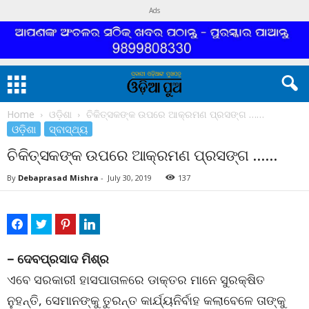
Ads
Home
ଓଡ଼ିଶା
ଚିକିତ୍ସକଙ୍କ ଉପରେ ଆକ୍ରମଣ ପ୍ରସଙ୍ଗ ……
ଓଡ଼ିଶା
ସ୍ବାସ୍ଥ୍ୟ
ଚିକିତ୍ସକଙ୍କ ଉପରେ ଆକ୍ରମଣ ପ୍ରସଙ୍ଗ ……
By
Debaprasad Mishra
-
July 30, 2019
137
– ଦେବପ୍ରସାଦ ମିଶ୍ର
ଏବେ ସରକାରୀ ହାସପାତାଳରେ ଡାକ୍ତର ମାନେ ସୁରକ୍ଷିତ
ନୁହନ୍ତି, ସେମାନଙ୍କୁ ତୁରନ୍ତ କାର୍ଯ୍ୟନିର୍ବାହ କଲାବେଳେ ତାଙ୍କୁ