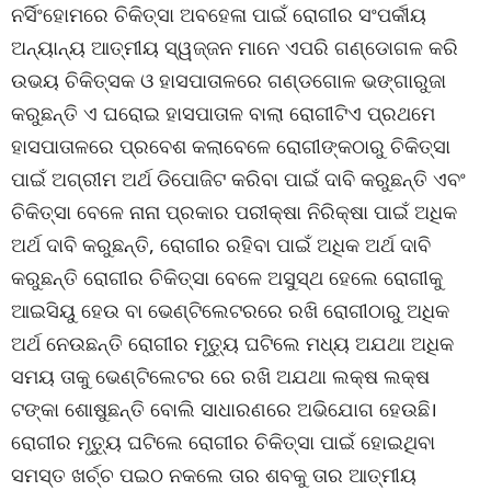
ନର୍ସିଂହୋମରେ ଚିକିତ୍ସା ଅବହେଳା ପାଇଁ ରୋଗୀର ସଂପର୍କୀୟ
ଅନ୍ୟାନ୍ୟ ଆତ୍ମୀୟ ସ୍ୱଜ୍ଜନ ମାନେ ଏପରି ଗଣ୍ଡୋଗଳ କରି
ଉଭୟ ଚିକିତ୍ସକ ଓ ହାସପାତାଳରେ ଗଣ୍ଡଗୋଳ ଭଙ୍ଗାରୁଜା
କରୁଛନ୍ତି ଏ ଘରୋଇ ହାସପାତାଳ ବାଲା ରୋଗୀଟିଏ ପ୍ରଥମେ
ହାସପାତାଳରେ ପ୍ରବେଶ କଲାବେଳେ ରୋଗୀଙ୍କଠାରୁ ଚିକିତ୍ସା
ପାଇଁ ଅଗ୍ରୀମ ଅର୍ଥ ଡିପୋଜିଟ କରିବା ପାଇଁ ଦାବି କରୁଛନ୍ତି ଏବଂ
ଚିକିତ୍ସା ବେଳେ ନାନା ପ୍ରକାର ପରୀକ୍ଷା ନିରିକ୍ଷା ପାଇଁ ଅଧିକ
ଅର୍ଥ ଦାବି କରୁଛନ୍ତି, ରୋଗୀର ରହିବା ପାଇଁ ଅଧିକ ଅର୍ଥ ଦାବି
କରୁଛନ୍ତି ରୋଗୀର ଚିକିତ୍ସା ବେଳେ ଅସୁସ୍ଥ ହେଲେ ରୋଗୀକୁ
ଆଇସିୟୁ ହେଉ ବା ଭେଣ୍ଟିଲେଟରରେ ରଖି ରୋଗୀଠାରୁ ଅଧିକ
ଅର୍ଥ ନେଉଛନ୍ତି ରୋଗୀର ମୃତ୍ୟୁ ଘଟିଲେ ମଧ୍ୟ ଅଯଥା ଅଧିକ
ସମୟ ତାକୁ ଭେଣ୍ଟିଲେଟର ରେ ରଖି ଅଯଥା ଲକ୍ଷ ଲକ୍ଷ
ଟଙ୍କା ଶୋଷୁଛନ୍ତି ବୋଲି ସାଧାରଣରେ ଅଭିଯୋଗ ହେଉଛି।
ରୋଗୀର ମୃତ୍ୟୁ ଘଟିଲେ ରୋଗୀର ଚିକିତ୍ସା ପାଇଁ ହୋଇଥିବା
ସମସ୍ତ ଖର୍ଚ୍ଚ ପଇଠ ନକଲେ ତାର ଶବକୁ ତାର ଆତ୍ମୀୟ