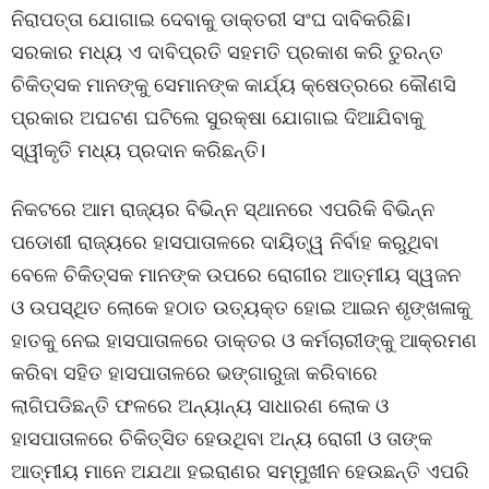
ନିରାପତ୍ତା ଯୋଗାଇ ଦେବାକୁ ଡାକ୍ତରୀ ସଂଘ ଦାବିକରିଛି।
ସରକାର ମଧ୍ୟ ଏ ଦାବିପ୍ରତି ସହମତି ପ୍ରକାଶ କରି ତୁରନ୍ତ
ଚିକିତ୍ସକ ମାନଙ୍କୁ ସେମାନଙ୍କ କାର୍ଯ୍ୟ କ୍ଷେତ୍ରରେ କୌଣସି
ପ୍ରକାର ଅଘଟଣ ଘଟିଲେ ସୁରକ୍ଷା ଯୋଗାଇ ଦିଆଯିବାକୁ
ସ୍ୱୀକୃତି ମଧ୍ୟ ପ୍ରଦାନ କରିଛନ୍ତି।
ନିକଟରେ ଆମ ରାଜ୍ୟର ବିଭିନ୍ନ ସ୍ଥାନରେ ଏପରିକି ବିଭିନ୍ନ
ପଡୋଶୀ ରାଜ୍ୟରେ ହାସପାତାଳରେ ଦାୟିତ୍ୱ ନିର୍ବାହ କରୁଥିବା
ବେଳେ ଚିକିତ୍ସକ ମାନଙ୍କ ଉପରେ ରୋଗୀର ଆତ୍ମୀୟ ସ୍ୱଜନ
ଓ ଉପସ୍ଥିତ ଲୋକେ ହଠାତ ଉତ୍ୟକ୍ତ ହୋଇ ଆଇନ ଶୃଙ୍ଖଳାକୁ
ହାତକୁ ନେଇ ହାସପାତାଳରେ ଡାକ୍ତର ଓ କର୍ମଚାରୀଙ୍କୁ ଆକ୍ରମଣ
କରିବା ସହିତ ହାସପାତାଳରେ ଭଙ୍ଗାରୁଜା କରିବାରେ
ଲାଗିପଡିଛନ୍ତି ଫଳରେ ଅନ୍ୟାନ୍ୟ ସାଧାରଣ ଲୋକ ଓ
ହାସପାତାଳରେ ଚିକିତ୍ସିତ ହେଉଥିବା ଅନ୍ୟ ରୋଗୀ ଓ ତାଙ୍କ
ଆତ୍ମୀୟ ମାନେ ଅଯଥା ହଇରାଣର ସମ୍ମୁଖୀନ ହେଉଛନ୍ତି ଏପରି