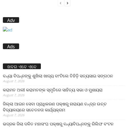
Adv
Ads
ଖବର ଏବେ ଏବେ
ବନ୍ୟା ବିପନ୍ନଙ୍କୁ ଶୁଖିଲା ଖାଦ୍ୟ ବାଂଟିଲେ ତିହିଡି଼ ସତ୍ୟସାଇ ସଙ୍ଗଠନ
August 7, 2026
କରାମତ ଅଲୀ କରାମତଙ୍କ ସ୍ମୃତିରେ ସାହିତ୍ୟ ସଭା ଓ ମୁଶାୟରା
August 7, 2026
ଜିଲ୍ଲା ଆଇନ ସେବା ପ୍ରାଧିକରଣ ପକ୍ଷରୁ ନାରାୟଣ ଚନ୍ଦ୍ର ଉଚ୍ଚ
ବିଦ୍ୟାଳୟରେ ସଚେତନତା କାର୍ଯ୍ୟକ୍ରମ
August 7, 2026
ଭଦ୍ରକ ଜିଲା ଦଳିତ ମହାସଂଘ ପକ୍ଷରୁ ବନ୍ୟାବିପନ୍ନଙ୍କୁ ରିଲିଫ ବଂଟନ