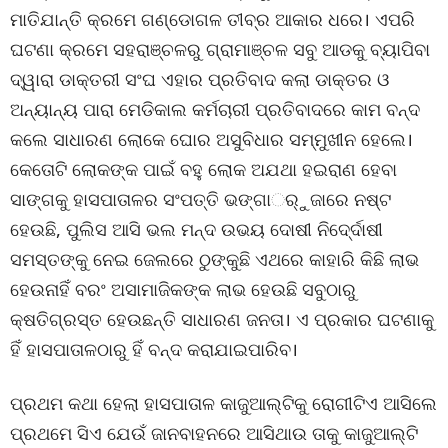
ମାତିଯାନ୍ତି କ୍ରମେ ଗଣ୍ଡୋଗଳ ତୀବ୍ର ଆକାର ଧରେ। ଏପରି
ଘଟଣା କ୍ରମେ ସହରାଞ୍ଚଳରୁ ଗ୍ରାମାଞ୍ଚଳ ସବୁ ଆଡକୁ ବ୍ୟାପିବା
ଦ୍ୱାରା ଡାକ୍ତରୀ ସଂଘ ଏହାର ପ୍ରତିବାଦ କଲା ଡାକ୍ତର ଓ
ଅନ୍ୟାନ୍ୟ ପାରା ମେଡିକାଲ କର୍ମଚାରୀ ପ୍ରତିବାଦରେ କାମ ବନ୍ଦ
କଲେ ସାଧାରଣ ଲୋକେ ଘୋର ଅସୁବିଧାର ସମ୍ମୁଖୀନ ହେଲେ।
କେତୋଟି ଲୋକଙ୍କ ପାଇଁ ବହୁ ଲୋକ ଅଯଥା ହଇରାଣ ହେବା
ସାଙ୍ଗକୁ ହାସପାତାଳର ସଂପତ୍ତି ଭଙ୍ଗାର୍ୁଜାରେ ନଷ୍ଟ
ହେଉଛି, ପୁଲିସ ଆସି ଭଲ ମନ୍ଦ ଉଭୟ ଦୋଷୀ ନିଦେ୍ର୍ଦାଷୀ
ସମସ୍ତଙ୍କୁ ନେଇ ଜେଲରେ ଠୁଙ୍କୁଛି ଏଥରେ କାହାରି କିଛି ଲାଭ
ହେଉନାହିଁ ବରଂ ଅସାମାଜିକଙ୍କ ଲାଭ ହେଉଛି ସବୁଠାରୁ
କ୍ଷତିଗ୍ରସ୍ତ ହେଉଛନ୍ତି ସାଧାରଣ ଜନତା। ଏ ପ୍ରକାର ଘଟଣାକୁ
ହିଁ ହାସପାତାଳଠାରୁ ହିଁ ବନ୍ଦ କରାଯାଇପାରିବ।
ପ୍ରଥମ କଥା ହେଲା ହାସପାତାଳ କାଜୁଆଲ୍ଟିକୁ ରୋଗୀଟିଏ ଆସିଲେ
ପ୍ରଥମେ ସିଏ ଯେଉଁ ଜାନବାହନରେ ଆସିଥାଉ ତାକୁ କାଜୁଆଲ୍ଟି