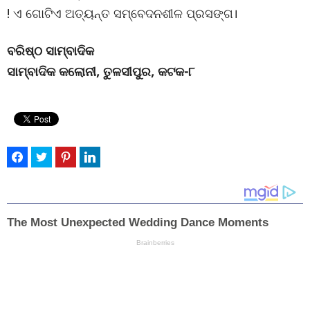
! ଏ ଗୋଟିଏ ଅତ୍ୟନ୍ତ ସମ୍ବେଦନଶୀଳ ପ୍ରସଙ୍ଗ।
ବରିଷ୍ଠ ସାମ୍ବାଦିକ
ସାମ୍ବାଦିକ କଲୋନୀ, ତୁଳସୀପୁର, କଟକ-୮