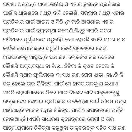
ଘଟଣା ଅତ୍ୟନ୍ତ ଅଶୋଭନୀୟ ଓ ଏହାର ତୁରନ୍ତ ପ୍ରତିକାର
ପାଇଁ ସାଧାରଣରେ ମଧ୍ୟ ଦାବି ହେଲାଣି, ସରକାର ମଧ୍ୟ ଏହାର
ପ୍ରତିକାର ପାଇଁ ଆଇନ ଓ ବିଭିନ୍ନ ନୀତି ଆପଣାଇ ଏହାର
ପ୍ରତିକାର ପାଇଁ ବ୍ୟବସ୍ଥା କଲେଣି.କିନ୍ତୁ ଏପରି ଘଟଣା
ଘଟିବାରେ ପୂର୍ଣ୍ଣଛେଦ ପଡୁନାହିଁ। କଥା ହେଉଛି ଏପରି ଘଟଣାମାନ
କାହିଁକି ହାସପାତାଳରେ ଘଟୁଛି ! କେଉଁ ପ୍ରକାରର ରୋଗୀ
ହାସପାତାଳକୁ ଆସୁଛନ୍ତି ସାଧାରଣ ଲୋକଟିଏ ତାର ଦେହରେ
କୌଣସି ଅବ୍ୟବସ୍ଥା ବା ବିନ୍ଧା ଛିଟିକା କି କ୍ଷତ ହେଲେ କି
କୌଣସି ସ୍ଥାନ ଫୁଲିଗଲେ ବା ସାଧାରଣ ରୋଗ ଝାଡା, ବାନ୍ତି କି
ଜର ହେଲେ ତାର ଚିକିତ୍ସା ପାଇଁ ସେ ହାସପାତାଳକୁ ଯାଇଥାଏ।
ଏପରି ରୋଗୀମାନେ ଧାଡିରେ ଯାଇ ଟିକେଟ କାଟି ଡାକ୍ତରଙ୍କୁ
ତାଙ୍କ ଦେହ ଦେଖାଇ ପ୍ରତିକାର ଓ ଚିକିତ୍ସା ପାଇଁ ଔଷଧ ପତ୍ର
ଆଣିଥାନ୍ତି ନଚେତ ଅଧିକ ଚିକିତ୍ସା ପାଇଁ ହାସପାତାଳରେ ଭର୍ତ୍ତି
ହୋଇଥାନ୍ତି।ଏପରି ସାଧାରଣ କ୍ଷେତ୍ରରେ ରୋଗୀ ଓ ତାର
ଆତ୍ମୀୟମାନେ ଚିକିତ୍ସା କରୁଥିବା ଡାକ୍ତରଙ୍କ ସହିତ ସାଧାରଣ