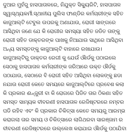
ଦୁଆର ମୁହଁରୁ ହାସପାତାଳରେ, ନିଯୁକ୍ତ ସିକ୍ୟୁରିଟି, ହାସପାତାଳ
ସ୍ୱାସ୍ଥ୍ୟକର୍ମୀ.ସ୍ଥାନୀୟ ପୁଲିସ ଫାଣ୍ଡିର କର୍ମଚାରୀଙ୍କ ସହିତ
କାଜୁଆଲ୍ଟି ଟେବୁଲ ଉପରକୁ ଅଣାଯାଉ, ରୋଗୀ ସାଙ୍ଗରେ
ଆସିଥିବା ଜଣେ ଯେ କି ରୋଗୀର ସମସ୍ୟା ସହିତ ଜଡିତ ତାଙ୍କୁ
ରୋଗୀ ସହିତ ଡାକ୍ତରଙ୍କ ପାଖକୁ ନିଆଯାଉ ସାଥିରେ ଆସିଥିବା
ଅନ୍ୟ ସମସ୍ତଙ୍କୁ କାଜୁଆଲ୍ଟି ବାହାରେ ରଖାଯାଉ।
କାଜୁଆଲ୍ଟିରୁ ଡାକ୍ତର ରେଗୀ କୁ ଯେଉଁ ଔାର୍ଡକୁ ପଠାଇଲେ
ସେଠାକୁ ହାସପାତାଳ କର୍ମଚାରୀଙ୍କ ଜରିଆରେ ଉକ୍ତ ଔର୍ଡକୁ
ପଠାଯାଉ, ସେଠାରେ ବି ରୋଗୀ ସହିତ ଆସିଥିବା ଲୋକଙ୍କୁ ଛଡା
ନଯାଉ ରୋଗୀ କେତେ ସମୟରେ କାଜୁଆଲ୍ଟିରେ ପ୍ରବେଶ କଲା
କି ପ୍ରକାର ଈନ୍ଜୁରୀ ବା କି ରୋଗରେ ପିଡିତ ତାର ଠିକଣା ସହିତ
ସମସ୍ତ ସାମ୍ୟକ ବୀବରଣୀ ହାସପାତାଳ ରେଜିଷ୍ଟରରେ ନମ୍ବର
ପଡି ରହିବ ଏବଂ କି ପ୍ରକାର ଚିକିତ୍ସା କେତେ ସମୟରୁ ଆରମ୍ଭ
କରାଗଲା ତାର ସମୟ ଓ ଚିକିତ୍ସାରେ ଲାଗିଥରବା ସାରଞ୍ଜାମ ର
ବୀବରଣୀ ରେଜିଷ୍ଟରରେ ଉଲ୍ଲେଖ କରାଯାଇ ଔାର୍ଡକୁ ପଠାଯିବା