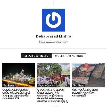
Debaprasad Mishra
https://www.odiapua.com
RELATED ARTICLES
MORE FROM AUTHOR
Top News
ଜିଲ୍ଲା ପରିକ୍ରମା
Top News
ରତ୍ନଭଣ୍ଡାର ସଂରକ୍ଷଣ
ଦ ବେଲ୍ ଓମେନସ୍ କ୍ଲବର
ବିମାନ ଦୁର୍ଘଟଣାରେ ପ୍ରାଣ
କାର୍ଯ୍ୟ ଶୀଘ୍ର ସାରିବା ପାଇଁ
ନିଆରା ପ୍ରୟାସ : ରଜ
ହରାଇଥିବା ବ୍ୟକ୍ତିଙ୍କୁ
ଏ.ଏସ୍.ଆଇ.କୁ ଶ୍ରୀମନ୍ଦିର
ଉତ୍ସବରେ ବସ୍ତି ଅଞ୍ଚଳ
ଶ୍ରଦ୍ଧାଞ୍ଜଳି
ପ୍ରଶାସନର ଚିଠି
କିଶୋରୀ ଓ ମହିଳାମାନଙ୍କୁ
ବାଣ୍ଟିଲେ ସାନି ଟ୍ୟାରି ପ୍ୟାଡ୍