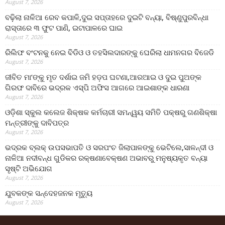
August 7, 2026
ବଢ଼ିଲା ନାଳିଆ ରେବ କପାଳି,ଦୁଇ ସପ୍ତାହରେ ଦୁଇଟି ବନ୍ୟା, ବିଷ୍ଣୁପୁରବିନ୍ଧା
ରାସ୍ତାରେ ୩ ଫୁଟ ପାଣି, ଇଟାପାଳରେ ଘାଇ
August 7, 2026
ରିଲିଫ ବଂଟନକୁ ନେଇ ବିଡିଓ ଓ ତହସିଲଦାରଙ୍କୁ ଘେରିଲା ଧାମନଗର ବିଜେଡି
August 7, 2026
ଜୀବିତ ମା’ଙ୍କୁ ମୃତ ଦର୍ଶାଇ ଜମି ହଡ଼ପ ଘଟଣା,ଆରଆଇ ଓ ଦୁଇ ପୁଅଙ୍କ
ଗିରଫ ଦାବିରେ ଭଦ୍ରକ ଏସ୍‌ପି ଅଫିସ ଆଗରେ ଆଇଶାଙ୍କ ଧାରଣା
August 7, 2026
ଓଡ଼ିଶା ସ୍କୁଲ କଲେଜ ଶିକ୍ଷକ କର୍ମଚାରୀ ସମନ୍ୱୟ ସମିତି ପକ୍ଷରୁ ଗଣଶିକ୍ଷା
ମନ୍ତ୍ରୀଙ୍କୁ ଦାବିପତ୍ର
August 7, 2026
ଭଦ୍ରକ ବ୍ଲକ୍ ଉପସଭାପତି ଓ ସରପଂଚ ଜିଲାପାଳଙ୍କୁ ଭେଟିଲେ,ସାଳନ୍ଦୀ ଓ
ନାଳିଆ ନଦୀବନ୍ଧ ଗୁଡିକର ରକ୍ଷଣାବେକ୍ଷଣ ଅଭାବରୁ ମନୁଷ୍ୟକୃତ ବନ୍ୟା
ସୃଷ୍ଟି ଅଭିଯୋଗ
August 7, 2026
ଯୁବକଙ୍କ ସନ୍ଦେହଜନକ ମୃତ୍ୟୁ
August 7, 2026