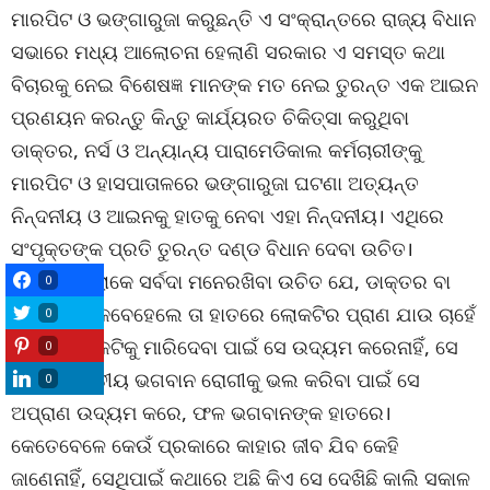
ମାରପିଟ ଓ ଭଙ୍ଗାରୁଜା କରୁଛନ୍ତି ଏ ସଂକ୍ରାନ୍ତରେ ରାଜ୍ୟ ବିଧାନ
ସଭାରେ ମଧ୍ୟ ଆଲୋଚନା ହେଲାଣି ସରକାର ଏ ସମସ୍ତ କଥା
ବିଚାରକୁ ନେଇ ବିଶେଷଜ୍ଞ ମାନଙ୍କ ମତ ନେଇ ତୁରନ୍ତ ଏକ ଆଇନ
ପ୍ରଣୟନ କରନ୍ତୁ କିନ୍ତୁ କାର୍ଯ୍ୟରତ ଚିକିତ୍ସା କରୁଥିବା
ଡାକ୍ତର, ନର୍ସ ଓ ଅନ୍ୟାନ୍ୟ ପାରାମେଡିକାଲ କର୍ମଚାରୀଙ୍କୁ
ମାରପିଟ ଓ ହାସପାତାଳରେ ଭଙ୍ଗାରୁଜା ଘଟଣା ଅତ୍ୟନ୍ତ
ନିନ୍ଦନୀୟ ଓ ଆଇନକୁ ହାତକୁ ନେବା ଏହା ନିନ୍ଦନୀୟ। ଏଥିରେ
ସଂପୃକ୍ତଙ୍କ ପ୍ରତି ତୁରନ୍ତ ଦଣ୍ଡ ବିଧାନ ଦେବା ଉଚିତ।
ସାଧାରଣ ଲୋକେ ସର୍ବଦା ମନେରଖିବା ଉଚିତ ଯେ, ଡାକ୍ତର ବା
0
ଚିକିତ୍ସକ କେବେହେଲେ ତା ହାତରେ ଲୋକଟିର ପ୍ରାଣ ଯାଉ ଚାହେଁ
0
ନାହିଁ, କି ଲୋକଟିକୁ ମାରିଦେବା ପାଇଁ ସେ ଉଦ୍ୟମ କରେନାହିଁ, ସେ
0
ହେଲେ ଦ୍ୱିତୀୟ ଭଗବାନ ରୋଗୀକୁ ଭଲ କରିବା ପାଇଁ ସେ
0
ଅପ୍ରାଣ ଉଦ୍ୟମ କରେ, ଫଳ ଭଗବାନଙ୍କ ହାତରେ।
କେତେବେଳେ କେଉଁ ପ୍ରକାରେ କାହାର ଜୀବ ଯିବ କେହି
ଜାଣେନାହିଁ, ସେଥିପାଇଁ କଥାରେ ଅଛି କିଏ ସେ ଦେଖିଛି କାଲି ସକାଳ