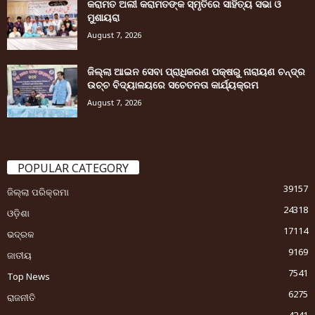
କରାମତ ଅଲୀ କରାମତଙ୍କ ସ୍ମୃତିରେ ସାହିତ୍ୟ ସଭା ଓ
ମୁଶାୟରା
August 7, 2026
ଜିଲ୍ଲା ଆଇନ ସେବା ପ୍ରାଧିକରଣ ପକ୍ଷରୁ ନାରାୟଣ ଚନ୍ଦ୍ର
ଉଚ୍ଚ ବିଦ୍ୟାଳୟରେ ସଚେତନତା କାର୍ଯ୍ୟକ୍ରମ
August 7, 2026
POPULAR CATEGORY
39157
ଜିଲ୍ଲା ପରିକ୍ରମା
24318
ଓଡ଼ିଶା
17114
ଭଦ୍ରକ
9169
ଜାତୀୟ
7541
Top News
6275
ରାଜନୀତି