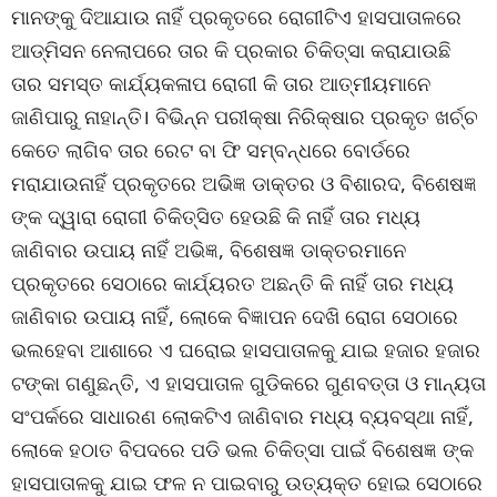
ମାନଙ୍କୁ ଦିଆଯାଉ ନାହିଁ ପ୍ରକୃତରେ ରୋଗୀଟିଏ ହାସପାତାଳରେ
ଆଡ୍ମିସନ ନେଲାପରେ ତାର କି ପ୍ରକାର ଚିକିତ୍ସା କରାଯାଉଛି
ତାର ସମସ୍ତ କାର୍ଯ୍ୟକଳାପ ରୋଗୀ କି ତାର ଆତ୍ମୀୟମାନେ
ଜାଣିପାରୁ ନାହାନ୍ତି। ବିଭିନ୍ନ ପରୀକ୍ଷା ନିରିକ୍ଷାର ପ୍ରକୃତ ଖର୍ଚ୍ଚ
କେତେ ଲାଗିବ ତାର ରେଟ ବା ଫି ସମ୍ବନ୍ଧରେ ବୋର୍ଡରେ
ମରାଯାଉନାହିଁ ପ୍ରକୃତରେ ଅଭିଜ୍ଞ ଡାକ୍ତର ଓ ବିଶାରଦ, ବିଶେଷଜ୍ଞ
ଙ୍କ ଦ୍ୱାରା ରୋଗୀ ଚିକିତ୍ସିତ ହେଉଛି କି ନାହିଁ ତାର ମଧ୍ୟ
ଜାଣିବାର ଉପାୟ ନାହିଁ ଅଭିଜ୍ଞ, ବିଶେଷଜ୍ଞ ଡାକ୍ତରମାନେ
ପ୍ରକୃତରେ ସେଠାରେ କାର୍ଯ୍ୟରତ ଅଛନ୍ତି କି ନାହିଁ ତାର ମଧ୍ୟ
ଜାଣିବାର ଉପାୟ ନାହିଁ, ଲୋକେ ବିଜ୍ଞାପନ ଦେଖି ରୋଗ ସେଠାରେ
ଭଲହେବା ଆଶାରେ ଏ ଘରୋଇ ହାସପାତାଳକୁ ଯାଇ ହଜାର ହଜାର
ଟଙ୍କା ଗଣୁଛନ୍ତି, ଏ ହାସପାତାଳ ଗୁଡିକରେ ଗୁଣବତ୍ତା ଓ ମାନ୍ୟତା
ସଂପର୍କରେ ସାଧାରଣ ଲୋକଟିଏ ଜାଣିବାର ମଧ୍ୟ ବ୍ୟବସ୍ଥା ନାହିଁ,
ଲୋକେ ହଠାତ ବିପଦରେ ପଡି ଭଲ ଚିକିତ୍ସା ପାଇଁ ବିଶେଷଜ୍ଞ ଙ୍କ
ହାସପାତାଳକୁ ଯାଇ ଫଳ ନ ପାଇବାରୁ ଉତ୍ୟକ୍ତ ହୋଇ ସେଠାରେ