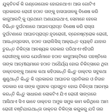
ଯୁକ୍ତିତର୍କ କି ଗଣ୍ଡୋଗୋଳ ହୋଇନଥାଏ। ଆଉ ଗୋଟିଏ
ପ୍ରକାରର ରୋଗୀ ହଠାତ ତାଙ୍କୁ ହାସପାତାଳକୁ ବିଶେଷ କରି
କାଜୁଆଲଟି୍ କୁ ପ୍ରଥମେ ଅଣାଯାଇଥାଏ, ସେମାନେ ହେଲେ
ବିଭିନ୍ନ ଦୁର୍ଘଟଣାରେ ଆଘାତପ୍ରାପ୍ତ ବିଶେଷ କରି ରାସ୍ତା
ଦୁର୍ଘଟଣାରେ ଆଘାତପ୍ରାପ୍ତ.ହୃଦରୋଗୀ, ବ୍ରେନଷ୍ଟ୍ରୋକ ରୋଗୀ,
ଆସନ୍ନପ୍ରସବା, ହଠାତ ପାରାଲିସିସ୍ ଆକ୍ରାନ୍ତ ବ୍ୟକ୍ତି ଯାହାର
ତୁରନ୍ତ ଚିକିତ୍ସା ଆବଶ୍ୟକ ଦରକାର ପଡିଥାଏ।ଏହିପରି
ରୋଗୀଙ୍କୁ ନେଇ ଯେଉଁମାନେ ହଠାତ କାଜୁଆଲ୍ଟିରେ ପହଞ୍ଚିଲେ
ତାଙ୍କ ଆତ୍ମୀୟମାନେ ହଠାତ ଅଧୈର୍ଯ୍ୟ ହୋଇ ଚିକିତ୍ସାରେ ଥିବା
ଡାକ୍ତରଙ୍କୁ ଅନେକ କଥା କହିପକାନ୍ତି କିନ୍ତୁ ଡାକ୍ଟର ସବୁକଥା
ଶୁଣୁଥାନ୍ତି କିନ୍ତୁ କି ପ୍ରକାରର ଆଘାତର ପ୍ରତିକାର ଓ ନିଦାନ
ଦରକାର ସେ ତାଙ୍କ ମୁତାବକ ପ୍ରସ୍ତୁତ ହୋଇ ଚିକିତ୍ସା ଆରମ୍ଭ
କରନ୍ତି କିନ୍ତୁ ସାଧାରଣ ଲୋକଟିଏ ଯିଏ ରୋଗୀ ସାଙ୍ଗରେ
ଆସିଥାଏ ସିଏ ଭାବେ ଡାକ୍ତର ଅମୁକ ସମୁକ କାମ କରିଥିଲେ ଆମ
ରୋଗୀ ବଞ୍ଚିଯାଇଥାନ୍ତା ଡାକ୍ତର ଚିକିତ୍ସା କରୁକରୁ ଯଦି ତାର