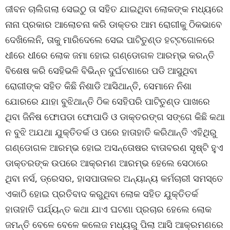
ଜୀବନ ଚାଲିଗଲା ସେଇଠୁ ତା ସହିତ ଯାଇଥିବା ଲୋକଙ୍କ ମଧ୍ୟରେ
ନାନା ପ୍ରକାର ଆଲୋଚନା କରି ଡାକ୍ତର ଆମ ରୋଗୀକୁ ଠିକଭାବେ
ଦେଖିଲେନି, ତାକୁ ମାରିଦେଲେ ସେଇ ପାଟିତୁଣ୍ଡ ହଟ୍ଟଗୋଳରେ
ଧୀରେ ଧୀରେ ଲୋକ ଜମା ହୋଇ ଗଣ୍ଡୋଗଳ ଆରମ୍ଭ କରନ୍ତି
ବିଶେଷ କରି ସେହିଭଳି ବିଭିନ୍ନ ଦୁର୍ଘଟଣାରେ ପଡି ଆସୁଥିବା
ରୋଗୀଙ୍କ ସହିତ କିଛି ନିଶାଡି ଆସିଥାନ୍ତି, ସେମାନେ ନିଶା
ଯୋରରେ ଯାହା ବୁଝିଥାନ୍ତି ଠିକ ସେହିପରି ପାଟିତୁଣ୍ଡ ପାଖରେ
ଥିବା ଜିନିଷ ଫୋପଡା ଫୋପାଡି ଓ ଡାକ୍ତରଙ୍ଗ ସଙ୍ଗେ କିଛି କଥା
ନ ବୁଝି ଅଯଥା ଯୁକ୍ତିତର୍କ ଓ ପରେ ହାତାହାତି କରିଥାନ୍ତି ଏହିଥିରୁ
ଗଣ୍ଡୋଗଳ ଆରମ୍ଭ ହୋଇ ଅସନ୍ତୋଷର ବାତାବରଣ ସୃଷ୍ଟି ହୁଏ
ଡାକ୍ତରଙ୍କ ଉପରେ ଆକ୍ରମଣ ଆରମ୍ଭ ହେଲେ ସେଠାରେ
ଥିବା ନର୍ସ, ଡ୍ରେସର, ହାସପାତାଳର ଅନ୍ୟାନ୍ୟ କର୍ମଚାରୀ ସମସ୍ତେ
ଏକାଠି ହୋଇ ପ୍ରତିବାଦ କରୁଥିବା ଲୋକ ସହିତ ଯୁକ୍ତିତର୍କ
ହାତାହାତି ପର୍ଯ୍ୟନ୍ତ କଥା ଯାଏ ଘଟଣା ପ୍ରଚାର ହେଲେ ଲୋକ
ଜମନ୍ତି ବେଳେ ବେଳେ କଲେଜ ମଧ୍ୟରୁ ପିଲା ଆସି ଆକ୍ରମଣରେ