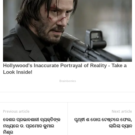
Previous article
Next article
ଦେଶର ପ୍ରଭାବଶାଳୀ ବ୍ୟକ୍ତିଙ୍କ
ପୃଥ୍ଵୀ ଶ ଡୋପ ଟେଷ୍ଟରେ ଫେଲ,
ମଧ୍ୟରେ ଡ. ପ୍ରମୋଦ କୁମାର
ଲାଗିଲା ବ୍ୟାନ
ମିଶ୍ର