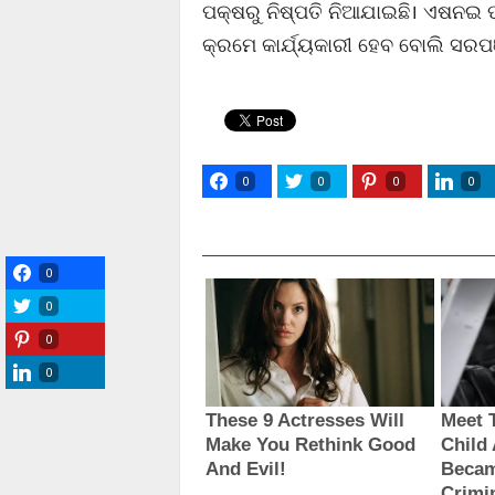
ପକ୍ଷରୁ ନିଷ୍ପତି ନିଆଯାଇଛି। ଏଷନଇ 
କ୍ରମେ କାର୍ଯ୍ୟକାରୀ ହେବ ବୋଲି ସରପଞ୍
0
0
0
0
0
0
0
0