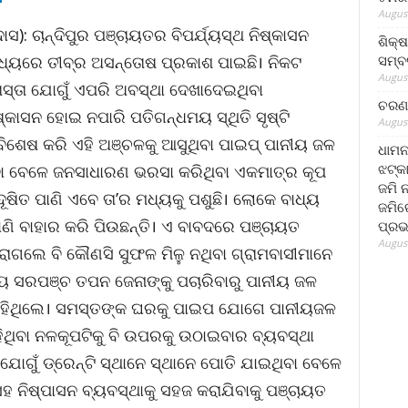
August
: ଚାନ୍ଦିପୁର ପଞ୍ଚାୟତର ବିପର୍ଯ୍ୟସ୍ଥ ନିଷ୍କାସନ
ଶିକ୍
ସମ୍ବର
ଧ୍ୟରେ ତୀବ୍ର ଅସନ୍ତୋଷ ପ୍ରକାଶ ପାଇଛି। ନିକଟ
August
ାସ୍ତା ଯୋଗୁଁ ଏପରି ଅବସ୍ଥା ଦେଖାଦେଇଥିବା
ଚରଣ 
ିଷ୍କାସନ ହୋଇ ନପାରି ପତିଗନ୍ଧମୟ ସ୍ଥିତି ସୃଷ୍ଟି
August
 ବିଶେଷ କରି ଏହି ଅଞ୍ଚଳକୁ ଆସୁଥିବା ପାଇପ୍ ପାନୀୟ ଜଳ
ଧାମନ
ଝଟ୍‌କ
ା ବେଳେ ଜନସାଧାରଣ ଭରସା କରିଥିବା ଏକମାତ୍ର କୂପ
ଜମି 
ୂଷିତ ପାଣି ଏବେ ତା’ର ମଧ୍ୟକୁ ପଶୁଛି। ଲୋକେ ବାଧ୍ୟ
ଜମିରେ
ଣି ବାହାର କରି ପିଉଛନ୍ତି। ଏ ବାବଦରେ ପଞ୍ଚାୟତ
ପ୍ରଭ
August
ରାଗଲେ ବି କୌଣସି ସୁଫଳ ମିଳୁ ନଥିବା ଗ୍ରାମବାସୀମାନେ
ନୀୟ ସରପଞ୍ଚ ତପନ ଜେନାଙ୍କୁ ପଚାରିବାରୁ ପାନୀୟ ଜଳ
ହିଥିଲେ। ସମସ୍ତଙ୍କ ଘରକୁ ପାଇପ ଯୋଗେ ପାନୀୟଜଳ
ିବା ନଳକୂପଟିକୁ ବି ଉପରକୁ ଉଠାଇବାର ବ୍ୟବସ୍ଥା
ୋଗୁଁ ଡ୍ରେନ୍‌ଟି ସ୍ଥାନେ ସ୍ଥାନେ ପୋତି ଯାଇଥିବା ବେଳେ
ସହ ନିଷ୍ପାସନ ବ୍ୟବସ୍ଥାକୁ ସହଜ କରାଯିବାକୁ ପଞ୍ଚାୟତ