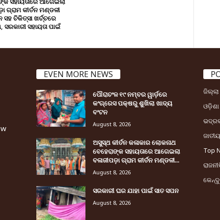
ଙ୍କ ସହାୟତାରେ ଆଗେଇଲା
ା ଗ୍ରାମ କୀର୍ତନ ମଣ୍ଡଳୀ
ସହ ଚିକିତ୍ସା ଖର୍ଚ୍ଚରେ
 ସରକାରୀ ସହାୟତା ପାଇଁ
EVEN MORE NEWS
P
ଜିଲ୍ଲ
ପୌରାଚଂଳ ୧୯ ନମ୍ବର ୱାର୍ଡ଼ରେ
କଂଗ୍ରେସ ପକ୍ଷରୁ ଶୁଖିଲା ଖାଦ୍ୟ
ଓଡ଼ିଶା
ବଂଟନ
ଭଦ୍ର
August 8, 2026
ew
ଜାତୀ
ଅସୁସ୍ଥ କୀର୍ତନ କଳାକାର ଲୋକନାଥ
Top 
ବେହେରାଙ୍କ ସହାୟତାରେ ଆଗେଇଲା
ବଳାଜୀପଡ଼ା ଗ୍ରାମ କୀର୍ତନ ମଣ୍ଡଳୀ...
ରାଜନୀତ
August 8, 2026
କେନ୍ଦ
ସରକାରୀ ଘର ଯାହା ପାଇଁ ସାତ ସପନ
August 8, 2026