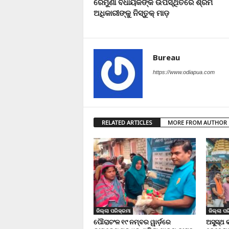
ରେମୁଣା ବିଧାୟକଙ୍କ ଉପସ୍ଥିତିରେ ଶ୍ରମ
ଅଧିକାରୀଙ୍କୁ ନିସ୍ତୁକ୍ ମାଡ଼
Bureau
https://www.odiapua.com
RELATED ARTICLES
MORE FROM AUTHOR
ଜିଲ୍ଲା ପରିକ୍ରମା
ଜିଲ୍ଲା ପର
ପୌରାଚଂଳ ୧୯ ନମ୍ବର ୱାର୍ଡ଼ରେ
ଅସୁସ୍ଥ 