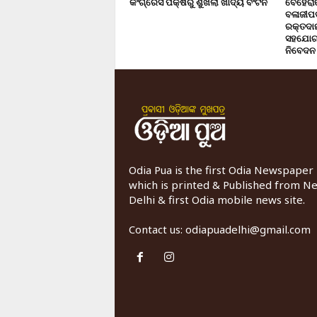
କଂଗ୍ରେସ ପକ୍ଷରୁ ଶୁଖିଲା ଖାଦ୍ୟ ବଂଟନ
ବେହେରା
ବଳାଜୀପଡ଼
ରକ୍ତଦାନ 
ସହଯୋଗ,
ନିବେଦନ
Odia Pua is the first Odia Newspaper
which is printed & Published from N
Delhi & first Odia mobile news site.
Contact us:
odiapuadelhi@gmail.com