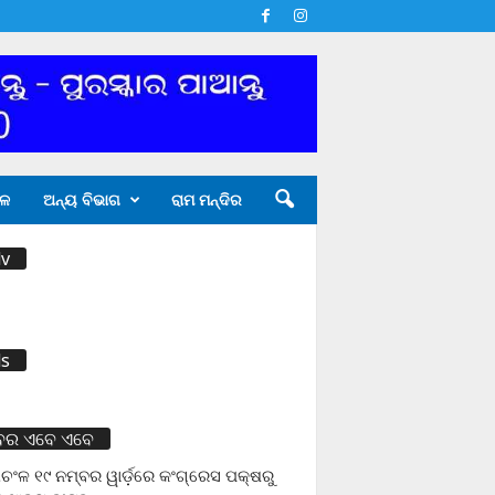
ଳ
ଅନ୍ୟ ବିଭାଗ
ରାମ ମନ୍ଦିର
v
s
ବର ଏବେ ଏବେ
ଚଂଳ ୧୯ ନମ୍ବର ୱାର୍ଡ଼ରେ କଂଗ୍ରେସ ପକ୍ଷରୁ