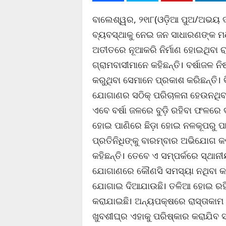
ବାଲେଶ୍ୱର, ୨୧ା୮(ଓଡ଼ିଆ ପୁଅ/ଅଭୟ ଦାସ)
ବ୍ୟବସ୍ଥାକୁ ନେଇ ଜନ ସାଧାରଣଙ୍କ ମ
ଅତୀତରେ ନୂଆକରି ନିର୍ମାଣ ହୋଇଥିବା ର
ଗ୍ରାମବାସୀମାନେ କହିଛନ୍ତି। ବର୍ଷାଜଳ ନ
କରୁଥିବା ସେମାନେ ପ୍ରକାଶ କରିଛନ୍ତି।
ଯୋଗାଣର ସଠିକ୍ ପରିଚାଳନା ହେଉନଥିବ
ଏବେ ବର୍ଷା ଜଳରେ ବୁଡ଼ି ରହିବା ଫଳରେ ଦ
ହୋଇ ପାଣିରେ ଛିଡ଼ା ହୋଇ ନଳକୂପରୁ ପା
ପ୍ରତିନିଧିଙ୍କୁ ବାରମ୍ବାର ଅଭିଯୋଗ କ
କହିଛନ୍ତି। ତେବେ ଏ ସମ୍ପର୍କରେ ସ୍ଥା
ଯୋଗାଣରେ କୌଣସି ସମସ୍ୟା ନଥିବା କ
ଯୋଗାଇ ଦିଆଯାଉଛି। ତଳିଆ ହୋଇ ରହିଥ
କରାଯାଇଛି। ଅନ୍ୟପକ୍ଷରେ ରାସ୍ତାକାମ ଯ
ଖୁବଶୀଘ୍ର ଏହାକୁ ପରିଷ୍କାର କରାଯିବ 