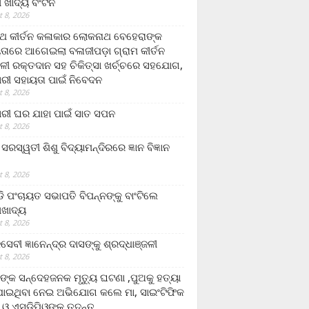
ଲା ଖାଦ୍ୟ ବଂଟନ
 8, 2026
୍ଥ କୀର୍ତନ କଳାକାର ଲୋକନାଥ ବେହେରାଙ୍କ
ତାରେ ଆଗେଇଲା ବଳାଜୀପଡ଼ା ଗ୍ରାମ କୀର୍ତନ
ଳୀ ରକ୍ତଦାନ ସହ ଚିକିତ୍ସା ଖର୍ଚ୍ଚରେ ସହଯୋଗ,
ରୀ ସହାୟତା ପାଇଁ ନିବେଦନ
 8, 2026
ରୀ ଘର ଯାହା ପାଇଁ ସାତ ସପନ
 8, 2026
ି଼ ସରସ୍ୱତୀ ଶିଶୁ ବିଦ୍ୟାମନ୍ଦିରରେ ଜ୍ଞାନ ବିଜ୍ଞାନ
 8, 2026
ଡି ପଂଚାୟତ ସଭାପତି ବିପନ୍ନଙ୍କୁ ବାଂଟିଲେ
ଲାଖାଦ୍ୟ
 8, 2026
େବୀ ଜ୍ଞାନେନ୍ଦ୍ର ଦାସଙ୍କୁ ଶ୍ରଦ୍ଧାଞ୍ଜଳୀ
 8, 2026
ଙ୍କ ସନ୍ଦେହଜନକ ମୃତ୍ୟୁ ଘଟଣା ,ପୁଅକୁ ହତ୍ୟା
ଯାଇଥିବା ନେଇ ଅଭିଯୋଗ କଲେ ମା, ସାଇଂଟିଫିକ
 ଓ ଏସଡ଼ିପିଓଙ୍କ ତଦନ୍ତ