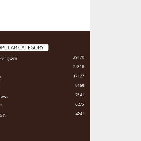
OPULAR CATEGORY
39170
ା ପରିକ୍ରମା
24318
17127
କ
9169
ୟ
7541
News
6275
ି
4241
ୁଝର