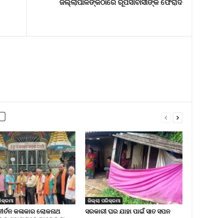
ଜିଲ୍ଲାପାଳଙ୍କଠାରେ ରୂପସାବାସୀଙ୍କ ଫେରାଦ
ିକ୍ରମା
ଜିଲ୍ଲା ପରିକ୍ରମା
କୀର୍ତନ କଳାକାର ଲୋକନାଥ
ସରକାରୀ ଘର ଯାହା ପାଇଁ ସାତ ସପନ