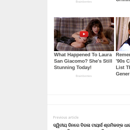
Previous article
ଦ୍ୱିତୀୟ ଦିନରେ ବିରଳା ଟାୟାର୍ସ ଶ୍ରମିକଙ୍କ ଧା