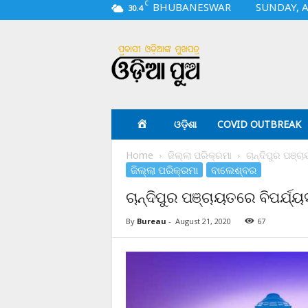
C
BHUBANESWAR
SUNDAY, A
30.4
O
d
i
a
p
u
a
ଓଡ଼ିଶା
COVID OUTBREAK
.
c
Home
ଜିଲ୍ଲା ପରିକ୍ରମା
ଚାନ୍ଦିପୁର ପଞ୍ଚ
o
ଜିଲ୍ଲା ପରିକ୍ରମା
ବାଲେଶ୍ବର
m
ଚାନ୍ଦିପୁର ପଞ୍ଚାୟତରେ ବିପର୍ଯ୍
By
Bureau
-
August 21, 2020
67