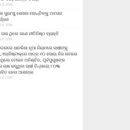
 8, 2026
ଷକ ସୁଧାଂଶୁ ଶେଖର ମହାନ୍ତିଙ୍କୁ ଅବସର
୍ଦ୍ଧନା
 8, 2026
ଦାସ ଥିଲେ ଜଣେ ନୀତିନିଷ୍ଠ ବ୍ୟକ୍ତି
 8, 2026
ଗରରେ ଧାନକିଣା ନୂଆ ନିୟମରେ ଚାଷୀଙ୍କୁ
ା,ଏଗ୍ରିଷ୍ଟାକ୍‌ରେ ମାତ୍ର ୧୦ ହଜାର; ନିଜ ନାମରେ
ନଥିଲେ ଟୋକନ ଅନିଶ୍ଚିତ, ପୂର୍ବପୁରୁଷଙ୍କ
 ଚାଷ କରୁଥିବା ଚାଷୀ ଚିନ୍ତାରେ; ୮୦%
ାବିତ ହେବା ଆଶଙ୍କା
 8, 2026