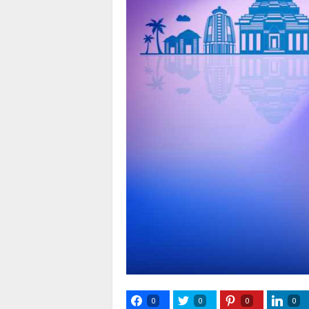
0
0
0
0