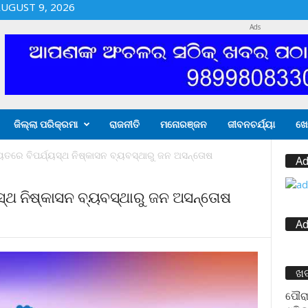
UGUST 9, 2026
Ads
ଜିଲ୍ଲା ପରିକ୍ରମା
ରାଜନୀତି
ମନୋରଞ୍ଜନ
ଜୀବନଚର୍ଯ୍ୟା
ଖେ
ାୟତରେ ବିପର୍ଯ୍ୟସ୍ଥ ନିଷ୍କାସନ ବ୍ୟବସ୍ଥାରୁ ଜନ ଅସନ୍ତୋଷ
Ad
ୟସ୍ଥ ନିଷ୍କାସନ ବ୍ୟବସ୍ଥାରୁ ଜନ ଅସନ୍ତୋଷ
Ad
ଖ
ପୌରା