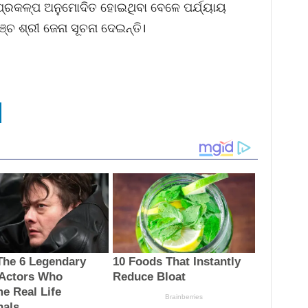
ପ୍ରକଳ୍ପ ଅନୁମୋଦିତ ହୋଇଥିବା ବେଳେ ପର୍ଯ୍ୟାୟ
ଚ ଶ୍ରୀ ଜେନା ସୂଚନା ଦେଇନ୍ତି।