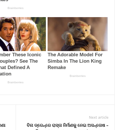
Next article
ରଣା
ବିନା ଡ୍ରେନ୍‌ରେ ରାସ୍ତା ନିର୍ମାଣକୁ ନେଇ ଅସନ୍ତୋଷ –