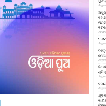
ଶୁଖି
August
ଅସୁସ
ସହାୟ
ମଣ୍ଡ
ସରକା
August
ସରକା
August
ତିହିଡ
ମେଳା
August
ବିଜେ
ଶୁଖି
August
ସମାଜସ
August
ଯୁବକ
କାରା
ଟିମର