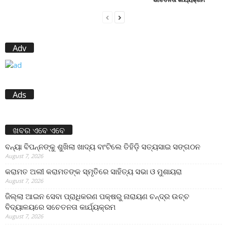
Adv
Ads
ଖବର ଏବେ ଏବେ
ବନ୍ୟା ବିପନ୍ନଙ୍କୁ ଶୁଖିଲା ଖାଦ୍ୟ ବାଂଟିଲେ ତିହିଡି଼ ସତ୍ୟସାଇ ସଙ୍ଗଠନ
August 7, 2026
କରାମତ ଅଲୀ କରାମତଙ୍କ ସ୍ମୃତିରେ ସାହିତ୍ୟ ସଭା ଓ ମୁଶାୟରା
August 7, 2026
ଜିଲ୍ଲା ଆଇନ ସେବା ପ୍ରାଧିକରଣ ପକ୍ଷରୁ ନାରାୟଣ ଚନ୍ଦ୍ର ଉଚ୍ଚ
ବିଦ୍ୟାଳୟରେ ସଚେତନତା କାର୍ଯ୍ୟକ୍ରମ
August 7, 2026