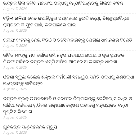
ଭଦ୍ରକ ଜିଲା ଦଳିତ ମହାସଂଘ ପକ୍ଷରୁ ବନ୍ୟାବିପନ୍ନଙ୍କୁ ରିଲିଫ ବଂଟନ
August 7, 2026
ବଢ଼ିଲା ନାଳିଆ ରେବ କପାଳି,ଦୁଇ ସପ୍ତାହରେ ଦୁଇଟି ବନ୍ୟା, ବିଷ୍ଣୁପୁରବିନ୍ଧା
ରାସ୍ତାରେ ୩ ଫୁଟ ପାଣି, ଇଟାପାଳରେ ଘାଇ
August 7, 2026
ରିଲିଫ ବଂଟନକୁ ନେଇ ବିଡିଓ ଓ ତହସିଲଦାରଙ୍କୁ ଘେରିଲା ଧାମନଗର ବିଜେଡି
August 7, 2026
ଜୀବିତ ମା’ଙ୍କୁ ମୃତ ଦର୍ଶାଇ ଜମି ହଡ଼ପ ଘଟଣା,ଆରଆଇ ଓ ଦୁଇ ପୁଅଙ୍କ
ଗିରଫ ଦାବିରେ ଭଦ୍ରକ ଏସ୍‌ପି ଅଫିସ ଆଗରେ ଆଇଶାଙ୍କ ଧାରଣା
August 7, 2026
ଓଡ଼ିଶା ସ୍କୁଲ କଲେଜ ଶିକ୍ଷକ କର୍ମଚାରୀ ସମନ୍ୱୟ ସମିତି ପକ୍ଷରୁ ଗଣଶିକ୍ଷା
ମନ୍ତ୍ରୀଙ୍କୁ ଦାବିପତ୍ର
August 7, 2026
ଭଦ୍ରକ ବ୍ଲକ୍ ଉପସଭାପତି ଓ ସରପଂଚ ଜିଲାପାଳଙ୍କୁ ଭେଟିଲେ,ସାଳନ୍ଦୀ ଓ
ନାଳିଆ ନଦୀବନ୍ଧ ଗୁଡିକର ରକ୍ଷଣାବେକ୍ଷଣ ଅଭାବରୁ ମନୁଷ୍ୟକୃତ ବନ୍ୟା
ସୃଷ୍ଟି ଅଭିଯୋଗ
August 7, 2026
ଯୁବକଙ୍କ ସନ୍ଦେହଜନକ ମୃତ୍ୟୁ
August 7, 2026