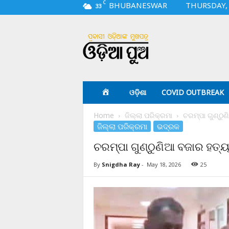
C
BHUBANESWAR
THURSDAY, 
33
O
d
i
a
p
u
a
ଓଡ଼ିଶା
COVID OUTBREAK
.
c
Home
ଜିଲ୍ଲା ପରିକ୍ରମା
ଚରମ୍ପା ଗୁଣ୍ଠୁ
o
ଜିଲ୍ଲା ପରିକ୍ରମା
ଭଦ୍ରକ
m
ଚରମ୍ପା ଗୁଣ୍ଠୁଣିଆ ବଜାର ହତ୍ୟ
By
Snigdha Ray
-
May 18, 2026
25