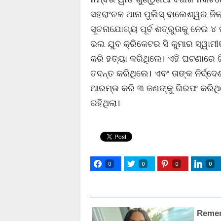
ସହରାଂଚଳ ଥାନା ପୁଲିସ୍ ବାଲେଶ୍ୱର ଜି
ସୂଚନାଯୋଗ୍ୟ ପୂର୍ବ ଶତ୍ରୁତାକୁ ନେଇ ୪
ଭଲ ଯୁବ କ୍ରିକେଟର ସି କୁମାର ସ୍ୱାମୀ
କରି ହତ୍ୟା କରିଥିଲେ। ଏହି ଘଟଣାରେ 
ତଦନ୍ତ କରିଥିଲେ। ଏବଂ ତାଙ୍କ ନିର୍ଦ୍ଦ
ଆରମ୍ଭ କରି ୩ ଜଣଙ୍କୁ ଗିରଫ କରିଥିଲ
ରହିଥିଲା।
0
0
0
0