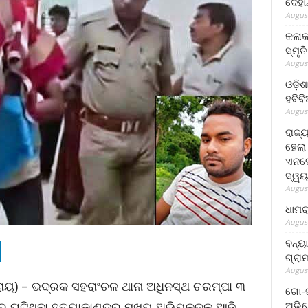
ଦେହା
August
କଳାକ
ସ୍ମୃତ
August
ଓଡ଼ିଶ
ହବିବ
August
ରାଜ୍
ହେଲା
ଏନଫୋ
ସ୍ୱୟ
August
ଧାମର
August
ବନ୍ୟ
ଗ୍ରା
August
 ରାୟ) – ଭଦ୍ରକ ସହରାଂଚଳ ଥାନା ଅଧିନସ୍ଥ ଚରମ୍ପା ୩
ଗୋ-ଖ
ଅଭିଯ
େ ଘଟିଥିବା ହତ୍ୟାକାଣ୍ଡର ମୁଖ୍ୟ ଅଭିଯୁକ୍ତକୁ ଆଜି