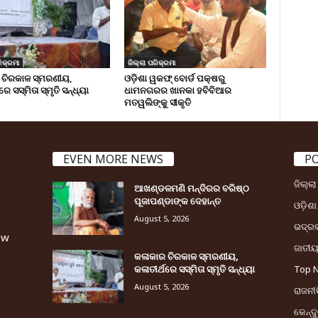
ିକ୍ରମା
ଜିଲ୍ଲା ପରିକ୍ରମା
 ଚିରକାଳ ସ୍ମରଣୀୟ,
ଓଡ଼ିଶା ୱକଫ୍ ବୋର୍ଡ ପକ୍ଷରୁ
ରେ ସସ୍ମିତା ସ୍ମୃତି ସନ୍ଧ୍ୟା
ଧାମନଗରର ଖାନକା ହବିବିଆର
ମତୱଲିଙ୍କୁ ସୀକୃତି
EVEN MORE NEWS
P
ଜିଲ୍ଲ
ଆଖଣ୍ଡଳମଣି ମନ୍ଦିରର ବରିଷ୍ଠ
ପୂଜାପଣ୍ଡାଙ୍କ ଦେହାନ୍ତ
ଓଡ଼ିଶା
August 5, 2026
ଭଦ୍ର
ew
ଜାତୀ
କଳାକାର ଚିରକାଳ ସ୍ମରଣୀୟ,
କଳାତୀର୍ଥରେ ସସ୍ମିତା ସ୍ମୃତି ସନ୍ଧ୍ୟା
Top 
August 5, 2026
ରାଜନୀତ
କେନ୍ଦ