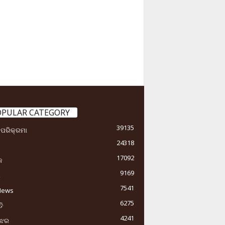
OPULAR CATEGORY
39135
ା ପରିକ୍ରମା
24318
17092
କ
9169
ୟ
7541
News
6275
ି
4241
ୁଝର