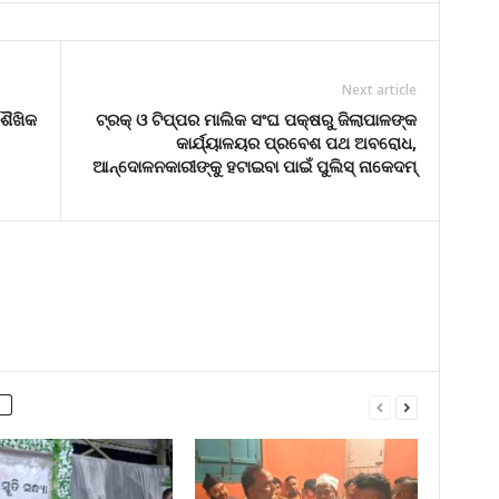
Next article
ଶୈଖିକ
ଟ୍ରକ୍ ଓ ଟିପ୍ପର ମାଲିକ ସଂଘ ପକ୍ଷରୁ ଜିଲାପାଳଙ୍କ
କାର୍ଯ୍ୟାଳୟର ପ୍ରବେଶ ପଥ ଅବରୋଧ,
ଆନ୍ଦୋଳନକାରୀଙ୍କୁ ହଟାଇବା ପାଇଁ ପୁଲିସ୍ ନାକେଦମ୍‌