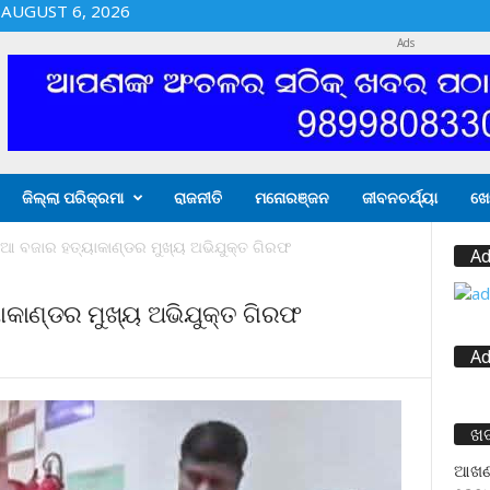
AUGUST 6, 2026
Ads
ଜିଲ୍ଲା ପରିକ୍ରମା
ରାଜନୀତି
ମନୋରଞ୍ଜନ
ଜୀବନଚର୍ଯ୍ୟା
ଖେ
ଣିଆ ବଜାର ହତ୍ୟାକାଣ୍ଡର ମୁଖ୍ୟ ଅଭିଯୁକ୍ତ ଗିରଫ
Ad
ାକାଣ୍ଡର ମୁଖ୍ୟ ଅଭିଯୁକ୍ତ ଗିରଫ
Ad
ଖ
ଆଖଣ୍