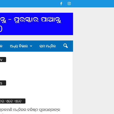
ଳ
ଅନ୍ୟ ବିଭାଗ
ରାମ ମନ୍ଦିର
v
s
ବର ଏବେ ଏବେ
ଡଳମଣି ମନ୍ଦିରର ବରିଷ୍ଠ ପୂଜାପଣ୍ଡାଙ୍କ