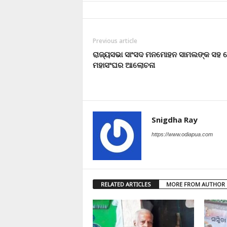
Previous article
ରାଜ୍ୟସଭା ସାଂସଦ ମନମୋହନ ସାମଲଙ୍କ ସହ 
ମହାସଂଘର ଆଲୋଚନା
Snigdha Ray
https://www.odiapua.com
RELATED ARTICLES
MORE FROM AUTHOR