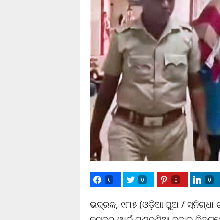
0
0
0
0
ଭଦ୍ରକ, ୧୮ା୫ (ଓଡ଼ିଆ ପୁଅ / ସ୍ନିଗ୍ଧା
ନମ୍ବର ୱାର୍ଡ ଗୁଣ୍ଠୁଣିଆ ବଜାର ନିକଟର