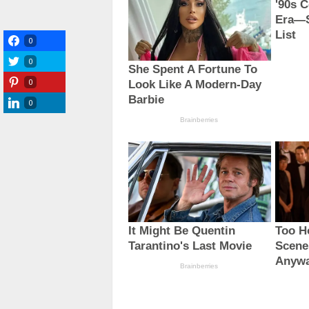
0
0
0
0