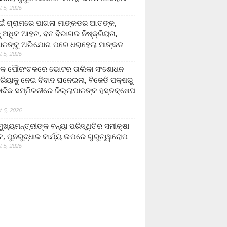
 5, 2026
ଁ ଗ୍ରାମରେ ପାଗଳା ମାଙ୍କଡର ଆତଙ୍କ,
 ଅଧିକ ଆହତ, ବନ ବିଭାଗର ନିଷ୍କ୍ରିୟତା,
ପାଳଙ୍କୁ ଅଭିଯୋଗ ପରେ ଧରାହେଲା ମାଙ୍କଡ
 5, 2026
ରକ ପୌରଂଚଳରେ ଭୋଟର ତାଲିକା ସଂଶୋଧନ
୍ରିୟାକୁ ନେଇ ବିବାଦ ଘନେଇଲା, ବିଜେଡି ପକ୍ଷରୁ
ବାଦିକ ସମ୍ମିଳନୀରେ ଜିଲ୍ଲାପାଳଙ୍କ ହସ୍ତକ୍ଷେପ
 5, 2026
ଖ୍ୟମନ୍ତ୍ରୀଙ୍କ ବନ୍ୟା ପରିସ୍ଥିତିର ସମୀକ୍ଷା
, ପୁନରୁଦ୍ଧାର କାର୍ଯ୍ୟ ଉପରେ ଗୁରୁତ୍ୱାରୋପ
 5, 2026