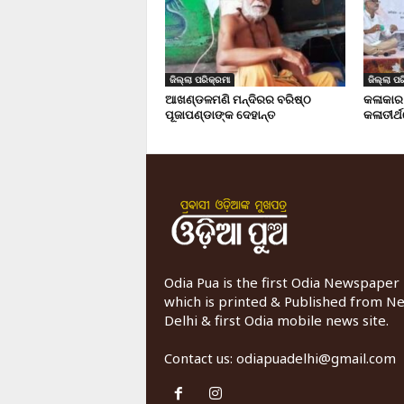
ଜିଲ୍ଲା ପରିକ୍ରମା
ଜିଲ୍ଲା ପର
ଆଖଣ୍ଡଳମଣି ମନ୍ଦିରର ବରିଷ୍ଠ
କଳାକାର
ପୂଜାପଣ୍ଡାଙ୍କ ଦେହାନ୍ତ
କଳାତୀର୍ଥ
Odia Pua is the first Odia Newspaper
which is printed & Published from N
Delhi & first Odia mobile news site.
Contact us:
odiapuadelhi@gmail.com