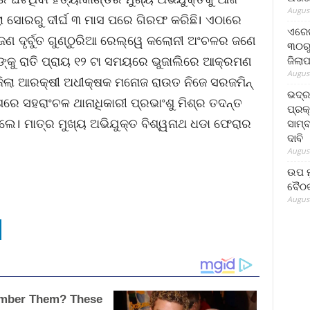
August
ଲା ସୋରରୁ ଦୀର୍ଘ ୩ ମାସ ପରେ ଗିରଫ କରିଛି। ଏଠାରେ
ଏରେଇ
 ଜଣ ଦୃର୍ବୁତ ଗୁଣ୍ଠୁରିଆ ରେଲ୍‌ୱେ କଲୋନୀ ଅଂଚଳର ଜଣେ
୩୦ରୁ
ଙ୍କୁ ରାତି ପ୍ରାୟ ୧୨ ଟା ସମୟରେ ଭୁଜାଲିରେ ଆକ୍ରମଣ
ଜିଲା
August
ଜିଲା ଆରକ୍ଷୀ ଅଧୀକ୍ଷକ ମନୋଜ ରାଉତ ନିଜେ ସରଜମିନ୍
ଭଦ୍
େଶରେ ସହରାଂଚଳ ଥାନାଧିକାରୀ ପ୍ରଭାଂଶୁ ମିଶ୍ର ତଦନ୍ତ
ପ୍ରକ
େ। ମାତ୍ର ମୁଖ୍ୟ ଅଭିଯୁକ୍ତ ବିଶ୍ୱନାଥ ଧଡା ଫେରାର
ସାମ୍
ଦାବି
August
ଉପ ମୁ
ବୈଠକ
August