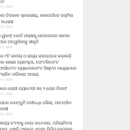
ନ୍ତ
 5, 2026
ାର ଚିରକାଳ ସ୍ମରଣୀୟ, କଳାତୀର୍ଥରେ ସସ୍ମିତା
ି ସନ୍ଧ୍ୟା
 5, 2026
ା ୱକଫ୍ ବୋର୍ଡ ପକ୍ଷରୁ ଧାମନଗରର ଖାନକା
ିଆର ମତୱଲିଙ୍କୁ ସୀକୃତି
 5, 2026
ୟର ୯ଟି ଜାତୀୟ ଓ ରାଜ୍ୟ ରାଜପଥରେ କଡ଼ାକଡ଼ି
 ଇ-ଚାଲାଣ ବ୍ୟବସ୍ଥା, ଇେଂଟଲିଜେଂଟ
ର୍ସମେଂଟ ମ୍ୟାନେଜମେଂଟ ସିଷ୍ଟମ ମାଧ୍ୟମରେ
ଂଚାଳିତ ଜରିମାନା ଆଦାୟ
 5, 2026
ାରେ ଚୋରୀ ବ୍ୟାଟେରୀ ସହ ୨ ଚୋର ଗିରଫ
 5, 2026
ାପରେ ଗେଙ୍ଗୁଟି ନଦୀବନ୍ଧ ଧସିଲା, ଆତଙ୍କିତ
ମବାସୀ
 5, 2026
ାଦ୍ୟ ବଂଟନକୁ ନେଇ ଉତେଜନା, ଅନିୟମିତତା
ୋଗ, ଧୁଷୁରି ଥାନାରେ ଏତଲା; ଭିଡିଓ ଭାଇରାଲ