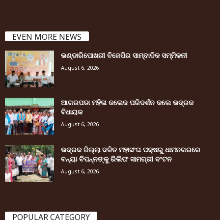
EVEN MORE NEWS
ଭଣ୍ଡାରିପୋଖରୀ ବିଜେପିର ସାମ୍ବାଦିକ ସମ୍ମିଳନୀ
August 6, 2026
ଆଗରପଡା ମହିଳା କଲେଜ ପରିଦର୍ଶନ କଲେ ଭଦ୍ରକ
ବିଧାୟକ
August 6, 2026
ଭଦ୍ରକ ଜିଲ୍ଲା ଦଳିତ ମହାସଂଘ ପକ୍ଷରୁ ଧାମନଗରରେ
ବନ୍ୟା ବିପନ୍ନଙ୍କୁ ରିଲିଫ ସାମଗ୍ରୀ ବଂଟନ
August 6, 2026
POPULAR CATEGORY