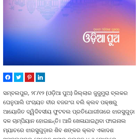
ସମ୍ବଲପୁର, ୨୮/୧୨ (ଓଡ଼ିଆ ପୁଅ) ଜିଲ୍ଲାର ଜୁଜୁମୁରା ବ୍ଲକର
ଘେନୁପାଲି ପଂଚାୟତ ବୀର ବଜରଂଗ ବଲି କ୍ଲବ ପକ୍ଷରୁ
ଆୟୋଜିତ ଦ୍ୱିଦିବସୀୟ ଫୁଟବଲ ପ୍ରତିଯୋଗୀତାରେ ଝାରସୁଗୁଡ଼ା
ଦଳ ଚାମ୍ପିୟାନ ହୋଇଛନ୍ତି। ଆଜି ଖେଳାଯାଇଥିବା ଫାଇନାଲ
ମ୍ୟାଚରେ ଝାରସୁଗୁଡ଼ାର ଶିବ ଶଙ୍କର କ୍ଲବ ଏକାଦଶ