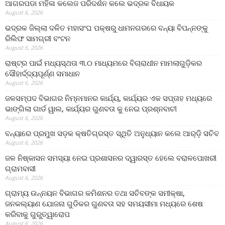
ଆଗରପଡା ମହିଳା କଲେଜ ପରିଦର୍ଶନ କଲେ ଭଦ୍ରକ ବିଧାୟକ
August 6, 2026
ଭଦ୍ରକ ଜିଲ୍ଲା ଦଳିତ ମହାସଂଘ ପକ୍ଷରୁ ଧାମନଗରରେ ବନ୍ୟା ବିପନ୍ନଙ୍କୁ
ରିଲିଫ ସାମଗ୍ରୀ ବଂଟନ
August 6, 2026
ରାଷ୍ଟ୍ର ପାଇଁ ମଧ୍ୟସ୍ଥତା ୩.୦ ମାଧ୍ୟମରେ ବିଚାରାଧୀନ ମାମଲାଗୁଡ଼ିକର
ସୌହାର୍ଦ୍ଦ୍ୟପୂର୍ଣ୍ଣ ସମାଧାନ
August 6, 2026
ଜଳସମ୍ପଦ ବିଭାଗର ନିମ୍ନମାନର କାର୍ଯ୍ୟ, କାର୍ଯ୍ୟର ଏକ ସପ୍ତାହ ମଧ୍ୟରେ
ଭାଙ୍ଗିଲା ଗାର୍ଡ ୱାଲ, କାର୍ଯ୍ୟର ଗୁଣବତା କୁ ନେଇ ପ୍ରଶ୍ନବାଚୀ
August 6, 2026
ବନ୍ୟାରେ ପ୍ରମୁଖ ସଡ଼କ କ୍ଷତିଗ୍ରସ୍ତ ସ୍ଥିତି ଅନୁଧ୍ୟାନ କଲେ ଆର୍‌ଡ଼ି ସଚିବ
August 6, 2026
ଜଳ ନିଷ୍କାସନ ସମସ୍ୟା ନେଇ ପ୍ରଶାସନର ଦ୍ୱାରସ୍ତ ହେଲେ ବରାଳପୋଖରୀ
ଗ୍ରାମବାସୀ
August 6, 2026
ଗ୍ରାମ୍ୟ ଉନ୍ନୟନ ବିଭାଗର କମିଶନର ତଥା ସଚିବଙ୍କ ସମୀକ୍ଷା,
ଜନକଲ୍ୟାଣ ଯୋଜନା ଗୁଡିକର ଗୁଣବତା ସହ ସମୟସୀମା ମଧ୍ୟରେ ଶେଷ
କରିବାକୁ ଗୁରୁତ୍ୱାରୋପ
August 6, 2026