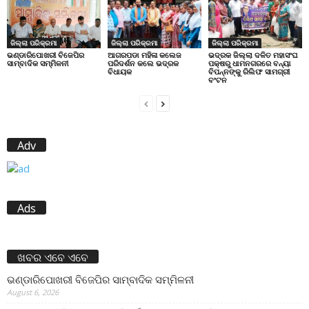
ଜିଲ୍ଲା ପରିକ୍ରମା
ଜିଲ୍ଲା ପରିକ୍ରମା
ଜିଲ୍ଲା ପରିକ୍ରମା
ଭଣ୍ଡାରିପୋଖରୀ ବିଜେପିର
ଆଗରପଡା ମହିଳା କଲେଜ
ଭଦ୍ରକ ଜିଲ୍ଲା ଦଳିତ ମହାସଂଘ
ସାମ୍ବାଦିକ ସମ୍ମିଳନୀ
ପରିଦର୍ଶନ କଲେ ଭଦ୍ରକ
ପକ୍ଷରୁ ଧାମନଗରରେ ବନ୍ୟା
ବିଧାୟକ
ବିପନ୍ନଙ୍କୁ ରିଲିଫ ସାମଗ୍ରୀ
ବଂଟନ
Adv
Ads
ଖବର ଏବେ ଏବେ
ଭଣ୍ଡାରିପୋଖରୀ ବିଜେପିର ସାମ୍ବାଦିକ ସମ୍ମିଳନୀ
August 6, 2026