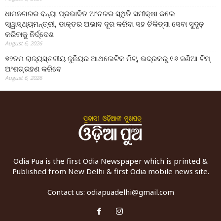
ଧାମନଗରର ବନ୍ୟା ପ୍ରଭାବିତ ଅଂଚଳର ସ୍ଥିତି ସମୀକ୍ଷା କଲେ
ସ୍ୱାସ୍ଥ୍ୟମନ୍ତ୍ରୀ, ଡାକ୍ତର ଅଭାବ ଦୂର କରିବା ସହ ଚିକିତ୍ସା ସେବା ସୁଦୃଢ଼
କରିବାକୁ ନିର୍ଦ୍ଦେଶ
August 6, 2026
୭୨ତମ ରାଜ୍ୟସ୍ତରୀୟ ଜୁନିୟର ଆଥଲେଟିକ ମିଟ୍‌, ଭଦ୍ରକରୁ ୧୬ ଜଣିଆ ଟିମ୍
ଅଂଶଗ୍ରହଣ କରିବେ
August 6, 2026
Odia Pua is the first Odia Newspaper which is printed &
Published from New Delhi & first Odia mobile news site.
Contact us:
odiapuadelhi@gmail.com