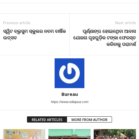
Previous article
Next article
ସ୍ୱିଟ ବ୍ଲୁସୁମ ସ୍କୁଲର ନବମ ବାର୍ଷିକ
ପୂର୍ଣ୍ଣାଙ୍ଗ ହୋଇନଥିବା ଆବାସ
ଉତ୍ସବ
ଯୋଜନା ଗୃହଗୁଡି଼କ ଟଙ୍କା ଫେରସ୍ତ
କରିବାକୁ ପରାମର୍ଶ
Bureau
https://www.odiapua.com
RELATED ARTICLES
MORE FROM AUTHOR