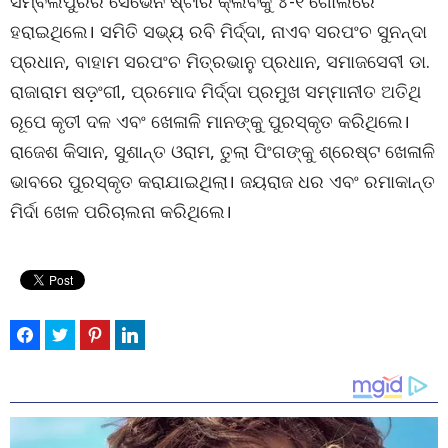
ସମ୍ବଲପୁରର ସେଭେନ ଷ୍ଟାର କ୍ଲବକୁ ୪-୧ ଗୋଲରେ
ହରାଇଥିଲେ। ସମିତି ସଭ୍ୟ ରବି ମିର୍ଦ୍ଦା, ନାଏବ ସରପଂଚ ସୁନନ୍ଦା
ପ୍ରଧାନ, ବାହାମ ସରପଂଚ ମିତ୍ରଭାନୁ ପ୍ରଧାନ, ସମାଜସେବୀ ଡା.
ରାଜାରାମ ଷଡ଼ଂଗୀ, ପ୍ରମୋଦ ମିର୍ଦ୍ଦା ପ୍ରମୁଖ ସମ୍ମାନୀତ ଅତିଥି
ରୂପେ କୃତୀ ଦଳ ଏବଂ ଖେଳାଳି ମାନଙ୍କୁ ପୁରସ୍କୃତ କରିଥିଲେ।
ରାଜେଶ କିସାନ, ସୁଶାନ୍ତ ଓରାମ, ତୁଲା ପିଂଗଙ୍କୁ ଶ୍ରେଷ୍ଟ ଖେଳାଳି
ଭାବରେ ପୁରସ୍କୃତ କରାଯାଇଥିଲା। ଜୟରାଜ ଧର ଏବଂ ରମାକାନ୍ତ
ମିର୍ଦା ଖେଳ ପରିଚାଲନା କରିଥିଲେ।