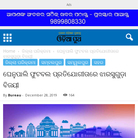
Ads
Home
ଜିଲ୍ଲା ପରିକ୍ରମା
ଘେନୁପାଲି ଫୁଟବଲ ପ୍ରତିଯୋଗୀତାରେ
ଝାରସୁଗୁଡ଼ା ବିଜୟୀ
ଜିଲ୍ଲା ପରିକ୍ରମା
ସମ୍ବଲପୁର
ସମ୍ୱଲପୁର
ସହର
ଘେନୁପାଲି ଫୁଟବଲ ପ୍ରତିଯୋଗୀତାରେ ଝାରସୁଗୁଡ଼ା
ବିଜୟୀ
By
Bureau
-
December 28, 2019
164