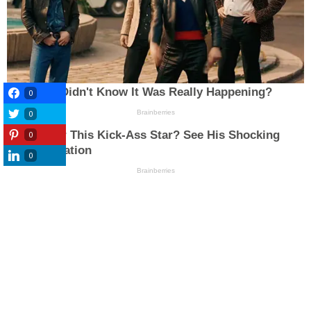
0
0
0
0