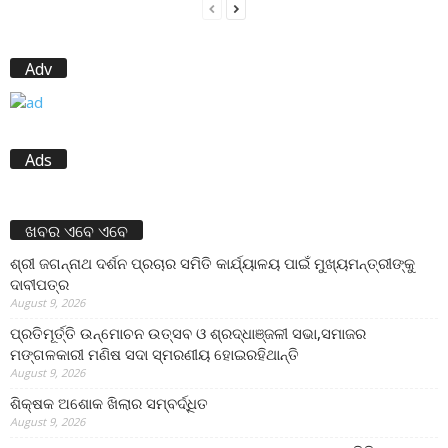
Adv
Ads
ଖବର ଏବେ ଏବେ
ଶ୍ରୀ ଜଗନ୍ନାଥ ଦର୍ଶନ ପ୍ରଚାର ସମିତି କାର୍ଯ୍ୟାଳୟ ପାଇଁ ମୁଖ୍ୟମନ୍ତ୍ରୀଙ୍କୁ
ଦାବୀପତ୍ର
August 9, 2026
ପ୍ରତିମୂର୍ତ୍ତି ଉନ୍ମୋଚନ ଉତ୍ସବ ଓ ଶ୍ରଦ୍ଧାଞ୍ଜଳୀ ସଭା,ସମାଜର
ମଙ୍ଗଳକାରୀ ମଣିଷ ସଦା ସ୍ମରଣୀୟ ହୋଇରହିଥାନ୍ତି
August 9, 2026
ଶିକ୍ଷକ ଅଶୋକ ଖିଲାର ସମ୍ବର୍ଦ୍ଧିତ
August 9, 2026