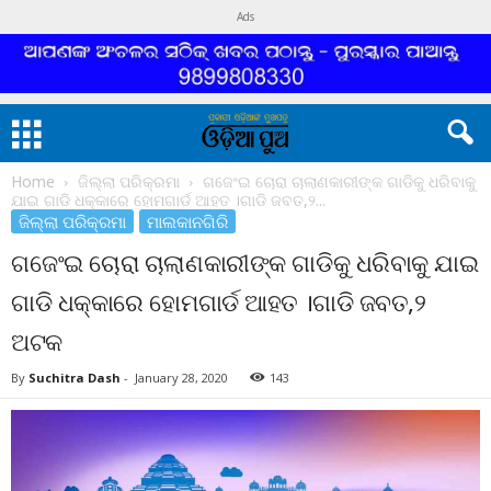
Ads
Home
ଜିଲ୍ଲା ପରିକ୍ରମା
ଗଜେଂଇ ଚୋରା ଚାଲାଣକାରୀଙ୍କ ଗାଡିକୁ ଧରିବାକୁ
ଯାଇ ଗାଡି ଧକ୍କାରେ ହୋମଗାର୍ଡ ଆହତ ।ଗାଡି ଜବତ,୨...
ଜିଲ୍ଲା ପରିକ୍ରମା
ମାଲକାନଗିରି
ଗଜେଂଇ ଚୋରା ଚାଲାଣକାରୀଙ୍କ ଗାଡିକୁ ଧରିବାକୁ ଯାଇ
ଗାଡି ଧକ୍କାରେ ହୋମଗାର୍ଡ ଆହତ ।ଗାଡି ଜବତ,୨
ଅଟକ
By
Suchitra Dash
-
January 28, 2020
143