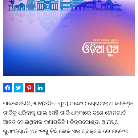
ମାଲକାନଗିରି,୨୮ା୧(ଓଡିଆ ପୁଅ) ଗଜେଂଇ ଚୋରାଚାଲାଣ କାରିଙ୍କ
ଗାଡିକୁ ଧରିବାକୁ ଯାଇ ସେହି ଗାଡି ଧକ୍କାରେ ଜଣେ ହୋମଗାର୍ଡ
ଆହତ ହୋଇଥିବାର ଜଣାପଡିଛି । ଚିତ୍ରକୋଣ୍ଡା ଥାନାସ୍ଥ
ଗୁଠାଂଓ୍ୟାର୍ଡା ଅଚଂଳରୁ କିଛି ଲୋକ ଏକ ଟ୍ରାକ୍ଟର ରେ ଗଜେଂଇ