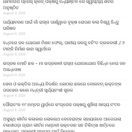
ଧାମନଗର ପ୍ରେସ୍ କ୍ଲବ୍ ପକ୍ଷରୁ ବନ୍ୟାଞ୍ଚଳ ରେ ସ୍ୱାସ୍ଥ୍ୟ ଶିବିର
ଅନୁଷ୍ଠିତ
August 9, 2026
ପର୍ଯ୍ୟାବରଣ ପାଇଁ ଗାଁ ରାସ୍ତା ପାର୍ଶ୍ୱରେ ବୃକ୍ଷ ରୋପଣ କଲା ବିଶ୍ୱ ହିନ୍ଦୁ
ପରିଷଦ
August 9, 2026
ବନ୍ତରେ ଜଳ ଯୋଗାଣ ମିଶନ ଫେଲ୍‌, ପାନୀୟ ଜଳରୁ ବଚିଂତ ବ୍ଲକବାସୀ ,୮୬
ଟାଙ୍କି ନିର୍ମାଣ କାହା ସ୍ୱାର୍ଥରେ
August 9, 2026
ଭଦ୍ରକ ମୋଚି ଛକ – ମା ଭଦ୍ରକାଳୀ ରାସ୍ତା ଯୋଗାଯୋଗ ବିଛିନ୍ନ ନେଇ ଜନ
ଅସନ୍ତୋଷ
August 9, 2026
ସେବା ଓ ଭକ୍ତିର ଅନନ୍ୟ ନିଦର୍ଶନ: କୋଠାର ଛକରେ ବୋଲବମ୍ ଭକ୍ତଙ୍କ
ପଦସେବା କଲେ ମନ୍ତ୍ରୀ ସୂର୍ଯ୍ୟବଂଶୀ ସୂରଜ
August 9, 2026
ପୌରାଚଂଳ ୧୯ ନମ୍ବର ୱାର୍ଡ଼ରେ କଂଗ୍ରେସ ପକ୍ଷରୁ ଶୁଖିଲା ଖାଦ୍ୟ ବଂଟନ
August 8, 2026
ଅସୁସ୍ଥ କୀର୍ତନ କଳାକାର ଲୋକନାଥ ବେହେରାଙ୍କ ସହାୟତାରେ ଆଗେଇଲା
ବଳାଜୀପଡ଼ା ଗ୍ରାମ କୀର୍ତନ ମଣ୍ଡଳୀ ରକ୍ତଦାନ ସହ ଚିକିତ୍ସା ଖର୍ଚ୍ଚରେ
ସହଯୋଗ, ସରକାରୀ ସହାୟତା ପାଇଁ ନିବେଦନ