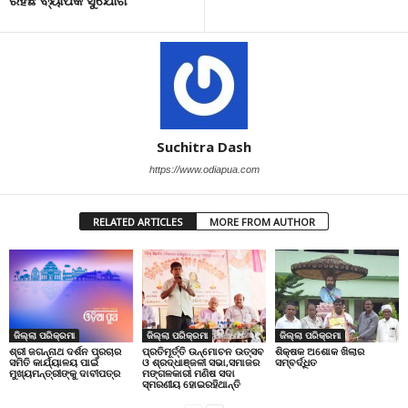
Suchitra Dash
https://www.odiapua.com
RELATED ARTICLES
MORE FROM AUTHOR
ଜିଲ୍ଲା ପରିକ୍ରମା
ଜିଲ୍ଲା ପରିକ୍ରମା
ଜିଲ୍ଲା ପରିକ୍ରମା
ପ୍ରତିମୂର୍ତ୍ତି ଉନ୍ମୋଚନ ଉତ୍ସବ
ଶିକ୍ଷକ ଅଶୋକ ଖିଲାର
ଶ୍ରୀ ଜଗନ୍ନାଥ ଦର୍ଶନ ପ୍ରଚାର
ଓ ଶ୍ରଦ୍ଧାଞ୍ଜଳୀ ସଭା,ସମାଜର
ସମ୍ବର୍ଦ୍ଧିତ
ସମିତି କାର୍ଯ୍ୟାଳୟ ପାଇଁ
ମଙ୍ଗଳକାରୀ ମଣିଷ ସଦା
ମୁଖ୍ୟମନ୍ତ୍ରୀଙ୍କୁ ଦାବୀପତ୍ର
ସ୍ମରଣୀୟ ହୋଇରହିଥାନ୍ତି