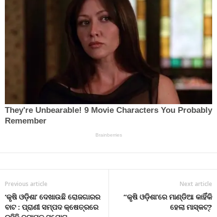
Previous article
Next article
‘କୃଷି ଓଡ଼ିଶା’ ଦେଖାଉଛି ରୋଜଗାରର
“କୃଷି ଓଡ଼ିଶା’ରେ ମାଣ୍ଡିଆ କାହିଁକି
ବାଟ : ପ୍ରାଣୀ ସମ୍ପଦ କ୍ଷେତ୍ରରେ
ହେଲା ମାସ୍କଟ୍‌?
ରହିଛି ବ୍ୟାପକ ସୁଯୋଗ