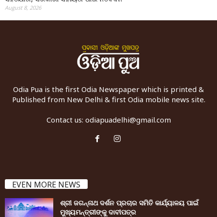
August 8, 2026
Odia Pua is the first Odia Newspaper which is printed &
Published from New Delhi & first Odia mobile news site.
Contact us:
odiapuadelhi@gmail.com
EVEN MORE NEWS
ଶ୍ରୀ ଜଗନ୍ନାଥ ଦର୍ଶନ ପ୍ରଚାର ସମିତି କାର୍ଯ୍ୟାଳୟ ପାଇଁ
ମୁଖ୍ୟମନ୍ତ୍ରୀଙ୍କୁ ଦାବୀପତ୍ର