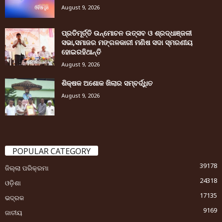
August 9, 2026
ପ୍ରତିମୂର୍ତ୍ତି ଉନ୍ମୋଚନ ଉତ୍ସବ ଓ ଶ୍ରଦ୍ଧାଞ୍ଜଳୀ
ସଭା,ସମାଜର ମଙ୍ଗଳକାରୀ ମଣିଷ ସଦା ସ୍ମରଣୀୟ
ହୋଇରହିଥାନ୍ତି
August 9, 2026
ଶିକ୍ଷକ ଅଶୋକ ଖିଲାର ସମ୍ବର୍ଦ୍ଧିତ
August 9, 2026
POPULAR CATEGORY
39178
ଜିଲ୍ଲା ପରିକ୍ରମା
24318
ଓଡ଼ିଶା
17135
ଭଦ୍ରକ
9169
ଜାତୀୟ