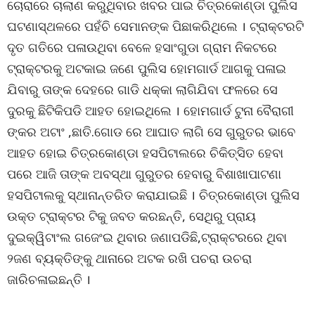
ଚୋରାରେ ଚାଲାଣ କରୁଥିବାର ଖବର ପାଇ ଚିତ୍ରକୋଣ୍ଡା ପୁଲିସ
ଘଟଣାସ୍ଥଳରେ ପହଁଚି ସେମାନଙ୍କ ପିଛାକରିଥିଲେ । ଟ୍ରାକ୍ଟରଟି
ଦୃତ ଗତିରେ ପଳାଉଥିବା ବେଳେ ହସାଂଗୁଡା ଗ୍ରାମ ନିକଟରେ
ଟ୍ରାକ୍ଟରକୁ ଅଟକାଇ ଜଣେ ପୁଲିସ ହୋମଗାର୍ଡ ଆଗକୁ ପଳାଇ
ଯିବାରୁ ତାଙ୍କ ଦେହରେ ଗାଡି ଧକ୍କା ଲାଗିଯିବା ଫଳରେ ସେ
ଦୁରକୁ ଛିଟିକିପଡି ଆହତ ହୋଇଥିଲେ । ହୋମଗାର୍ଡ ଟୁନା ବୈରାଗୀ
ଙ୍କର ଅଟାଂ ,ଛାତି.ଗୋଡ ରେ ଆଘାତ ଲାଗି ସେ ଗୁରୁତର ଭାବେ
ଆହତ ହୋଇ ଚିତ୍ରକୋଣ୍ଡା ହସପିଟାଲରେ ଚିକିତ୍ସିତ ହେବା
ପରେ ଆଜି ତାଙ୍କ ଅବସ୍ଥା ଗୁରୁତର ହେବାରୁ ବିଶାଖାପାଟଣା
ହସପିଟାଲକୁ ସ୍ଥାନାନ୍ତରିତ କରାଯାଇଛି । ଚିତ୍ରକୋଣ୍ଡା ପୁଲିସ
ଉକ୍ତ ଟ୍ରାକ୍ଟର ଟିକୁ ଜବତ କରଛନ୍ତି, ସେଥିରୁ ପ୍ରାୟ
ଦୁଇକ୍ୱିଟାଂଲ ଗଜେଂଇ ଥିବାର ଜଣାପଡିଛି,ଟ୍ରାକ୍ଟରରେ ଥିବା
୨ଜଣ ବ୍ୟକ୍ତିଙ୍କୁ ଥାନାରେ ଅଟକ ରଖି ପଚରା ଉଚରା
ଜାରିଚଳାଇଛନ୍ତି ।