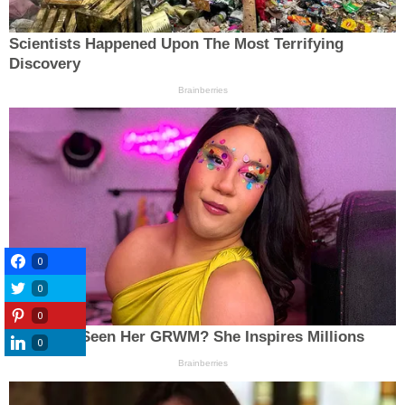
0
0
0
0