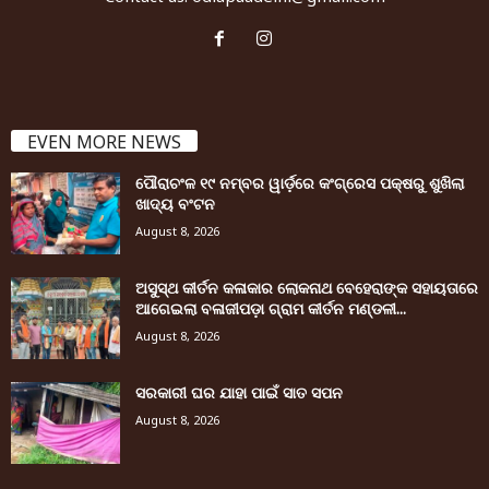
EVEN MORE NEWS
ପୌରାଚଂଳ ୧୯ ନମ୍ବର ୱାର୍ଡ଼ରେ କଂଗ୍ରେସ ପକ୍ଷରୁ ଶୁଖିଲା
ଖାଦ୍ୟ ବଂଟନ
August 8, 2026
ଅସୁସ୍ଥ କୀର୍ତନ କଳାକାର ଲୋକନାଥ ବେହେରାଙ୍କ ସହାୟତାରେ
ଆଗେଇଲା ବଳାଜୀପଡ଼ା ଗ୍ରାମ କୀର୍ତନ ମଣ୍ଡଳୀ...
August 8, 2026
ସରକାରୀ ଘର ଯାହା ପାଇଁ ସାତ ସପନ
August 8, 2026