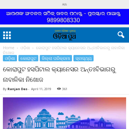
Ads
Home
ଓଡ଼ିଶା
କୋରାପୁଟ ହସପିଟାଲ କ୍ୟାନେସର ଅନ୍ତଃବିଭାଗରୁ ନାବାଳିକା
ନିଖୋଜ
ଓଡ଼ିଶା
କୋରାପୁଟ
ଜିଲ୍ଲା ପରିକ୍ରମା
ସ୍ବାସ୍ଥ୍ୟ
କୋରାପୁଟ ହସପିଟାଲ କ୍ୟାନେସର ଅନ୍ତଃବିଭାଗରୁ
ନାବାଳିକା ନିଖୋଜ
By
Ranjan Das
-
April 11, 2019
361