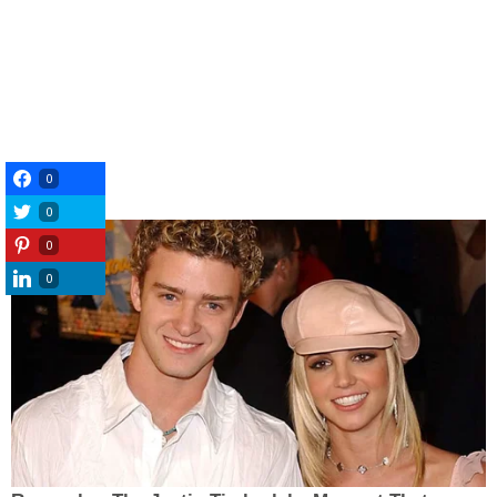
0
0
0
0