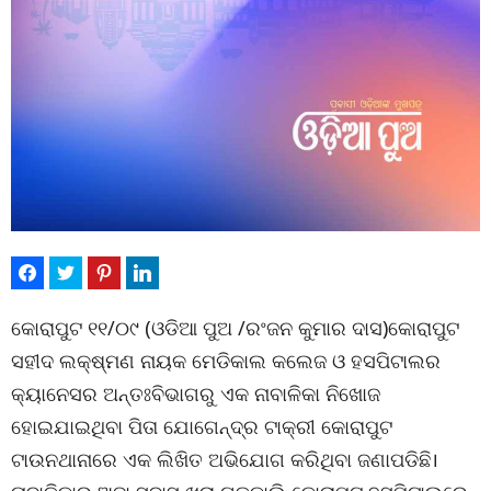
କୋରାପୁଟ ୧୧/୦୯ (ଓଡିଆ ପୁଅ /ରଂଜନ କୁମାର ଦାସ)କୋରାପୁଟ
ସହୀଦ ଲକ୍ଷ୍ମଣ ନାୟକ ମେଡିକାଲ କଲେଜ ଓ ହସପିଟାଲର
କ୍ୟାନେସର ଅନ୍ତଃବିଭାଗରୁ ଏକ ନାବାଳିକା ନିଖୋଜ
ହୋଇଯାଇଥିବା ପିତା ଯୋଗେନ୍ଦ୍ର ଟାକ୍ରୀ କୋରାପୁଟ
ଟାଉନଥାନାରେ ଏକ ଲିଖିତ ଅଭିଯୋଗ କରିଥିବା ଜଣାପଡିଛି।