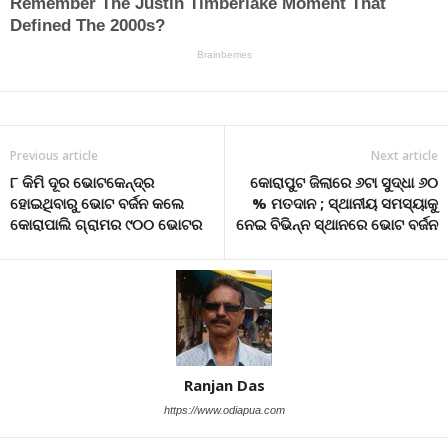
Previous article
Next article
୮ କିମି ଦୂର ଭୋଟକେନ୍ଦ୍ର
କୋରାପୁଟ ଜିଲାରେ ୬ଟା ସୁଦ୍ଧା ୬୦
ହୋଇଥିବାରୁ ଭୋଟ ବର୍ଜନ କଲେ
% ମତଦାନ ; ସ୍ଥାନୀୟ ସମସ୍ୟାକୁ
କୋରାପାଲି ଗ୍ରାମର ୯୦୦ ଭୋଟର
ନେଇ ବିଭିନ୍ନ ସ୍ଥାନରେ ଭୋଟ ବର୍ଜନ
Ranjan Das
https://www.odiapua.com