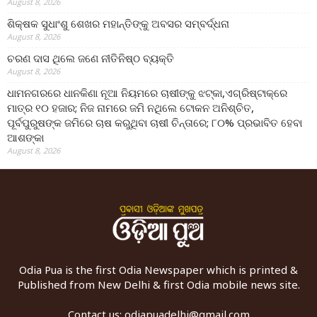
August 8, 2026
ଶିକ୍ଷକ ସୁଧାଂଶୁ ଶେଖର ମହାନ୍ତିଙ୍କୁ ଅବସର ସମ୍ବର୍ଦ୍ଧନା
August 8, 2026
ଚରଣ ଦାସ ଥିଲେ ଜଣେ ନୀତିନିଷ୍ଠ ବ୍ୟକ୍ତି
August 8, 2026
ଧାମନଗରରେ ଧାନକିଣା ନୂଆ ନିୟମରେ ଚାଷୀଙ୍କୁ ଝଟ୍‌କା,ଏଗ୍ରିଷ୍ଟାକ୍‌ରେ
ମାତ୍ର ୧୦ ହଜାର; ନିଜ ନାମରେ ଜମି ନଥିଲେ ଟୋକନ ଅନିଶ୍ଚିତ,
ପୂର୍ବପୁରୁଷଙ୍କ ଜମିରେ ଚାଷ କରୁଥିବା ଚାଷୀ ଚିନ୍ତାରେ; ୮୦% ପ୍ରଭାବିତ ହେବା
ଆଶଙ୍କା
August 8, 2026
Odia Pua is the first Odia Newspaper which is printed &
Published from New Delhi & first Odia mobile news site.
Contact us:
odiapuadelhi@gmail.com