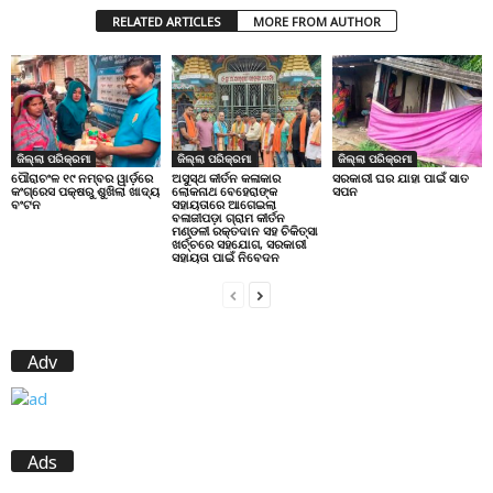
RELATED ARTICLES
MORE FROM AUTHOR
ଜିଲ୍ଲା ପରିକ୍ରମା
ଜିଲ୍ଲା ପରିକ୍ରମା
ଜିଲ୍ଲା ପରିକ୍ରମା
ପୌରାଚଂଳ ୧୯ ନମ୍ବର ୱାର୍ଡ଼ରେ
ଅସୁସ୍ଥ କୀର୍ତନ କଳାକାର
ସରକାରୀ ଘର ଯାହା ପାଇଁ ସାତ
କଂଗ୍ରେସ ପକ୍ଷରୁ ଶୁଖିଲା ଖାଦ୍ୟ
ଲୋକନାଥ ବେହେରାଙ୍କ
ସପନ
ବଂଟନ
ସହାୟତାରେ ଆଗେଇଲା
ବଳାଜୀପଡ଼ା ଗ୍ରାମ କୀର୍ତନ
ମଣ୍ଡଳୀ ରକ୍ତଦାନ ସହ ଚିକିତ୍ସା
ଖର୍ଚ୍ଚରେ ସହଯୋଗ, ସରକାରୀ
ସହାୟତା ପାଇଁ ନିବେଦନ
Adv
Ads