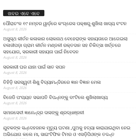
ଖବର ଏବେ ଏବେ
ପୌରାଚଂଳ ୧୯ ନମ୍ବର ୱାର୍ଡ଼ରେ କଂଗ୍ରେସ ପକ୍ଷରୁ ଶୁଖିଲା ଖାଦ୍ୟ ବଂଟନ
August 8, 2026
ଅସୁସ୍ଥ କୀର୍ତନ କଳାକାର ଲୋକନାଥ ବେହେରାଙ୍କ ସହାୟତାରେ ଆଗେଇଲା
ବଳାଜୀପଡ଼ା ଗ୍ରାମ କୀର୍ତନ ମଣ୍ଡଳୀ ରକ୍ତଦାନ ସହ ଚିକିତ୍ସା ଖର୍ଚ୍ଚରେ
ସହଯୋଗ, ସରକାରୀ ସହାୟତା ପାଇଁ ନିବେଦନ
August 8, 2026
ସରକାରୀ ଘର ଯାହା ପାଇଁ ସାତ ସପନ
August 8, 2026
ତିହିଡି଼ ସରସ୍ୱତୀ ଶିଶୁ ବିଦ୍ୟାମନ୍ଦିରରେ ଜ୍ଞାନ ବିଜ୍ଞାନ ମେଳା
August 8, 2026
ବିଜେଡି ପଂଚାୟତ ସଭାପତି ବିପନ୍ନଙ୍କୁ ବାଂଟିଲେ ଶୁଖିଲାଖାଦ୍ୟ
August 8, 2026
ସମାଜସେବୀ ଜ୍ଞାନେନ୍ଦ୍ର ଦାସଙ୍କୁ ଶ୍ରଦ୍ଧାଞ୍ଜଳୀ
August 8, 2026
ଯୁବକଙ୍କ ସନ୍ଦେହଜନକ ମୃତ୍ୟୁ ଘଟଣା ,ପୁଅକୁ ହତ୍ୟା କାରାଯାଇଥିବା ନେଇ
ଅଭିଯୋଗ କଲେ ମା, ସାଇଂଟିଫିକ ଟିମର ଓ ଏସଡ଼ିପିଓଙ୍କ ତଦନ୍ତ