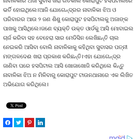
ନାବାଳିକାର ଅଜା ସୁବାସ ଖରା ଗତକାଲି କୋରାପୁଟ ହସପିଟାଲରେ
ଭର୍ତି ହୋଇଥିଲେ।ଆଜି ଯୋଗେନ୍ଦ୍ରର ନାବାଳିକା ଝିଅ ଓ
ପରିବାରର ଆଉ ୨ ଜଣ ଶିଶୁ କୋରାପୁଟ ହସପିଟାଲକୁ ଅଜାଙ୍କ
ପାଖକୁ ଆସିଥିଲେ।ଜଣେ ବ୍ୟକ୍ତି ଉକ୍ତ ଓାର୍ଡକୁ ଆସି ମୋବାଇଲ
ଚାର୍ଜ କରିବା ସହ ବେହେରା ସାର ମେଡିସିନ ଲେଖିଛନ୍ତି ଚାଲ
ନେଇକରି ଆସିବା ବୋଲି ନାବାଳିକାକୁ କହିଥିବା ସୁବାସର ପତ୍ନୀ
ମଙ୍ଗଳଦେଈ ଖରା ପ୍ରକାଶ କରିଛନ୍ତି।ଏହା ଯୋଗେନ୍ଦ୍ର
ଜାଣିବା ପରେ ହସପିଟାଲ ଆସି ଖୋଜାଖୋଜି କରିଥିଲେ କିନ୍ତୁ
ନାବାଳିକା ଝିଅ ନ ମିଳିବାରୁ କୋରାପୁଟ ଟାଉନଥାନାରେ ଏକ ଲିଖିତ
ଅଭିଯୋଗ କରିଥିଲେ।