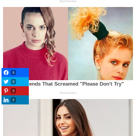
0
0
0
0