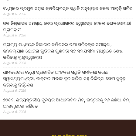
ବନ୍ୟାରେ ପ୍ରମୁଖ ସଡ଼କ କ୍ଷତିଗ୍ରସ୍ତ ସ୍ଥିତି ଅନୁଧ୍ୟାନ କଲେ ଆର୍‌ଡ଼ି ସଚିବ
August 6, 2026
ଜଳ ନିଷ୍କାସନ ସମସ୍ୟା ନେଇ ପ୍ରଶାସନର ଦ୍ୱାରସ୍ତ ହେଲେ ବରାଳପୋଖରୀ
ଗ୍ରାମବାସୀ
August 6, 2026
ଗ୍ରାମ୍ୟ ଉନ୍ନୟନ ବିଭାଗର କମିଶନର ତଥା ସଚିବଙ୍କ ସମୀକ୍ଷା,
ଜନକଲ୍ୟାଣ ଯୋଜନା ଗୁଡିକର ଗୁଣବତା ସହ ସମୟସୀମା ମଧ୍ୟରେ ଶେଷ
କରିବାକୁ ଗୁରୁତ୍ୱାରୋପ
August 6, 2026
ଧାମନଗରର ବନ୍ୟା ପ୍ରଭାବିତ ଅଂଚଳର ସ୍ଥିତି ସମୀକ୍ଷା କଲେ
ସ୍ୱାସ୍ଥ୍ୟମନ୍ତ୍ରୀ, ଡାକ୍ତର ଅଭାବ ଦୂର କରିବା ସହ ଚିକିତ୍ସା ସେବା ସୁଦୃଢ଼
କରିବାକୁ ନିର୍ଦ୍ଦେଶ
August 6, 2026
୭୨ତମ ରାଜ୍ୟସ୍ତରୀୟ ଜୁନିୟର ଆଥଲେଟିକ ମିଟ୍‌, ଭଦ୍ରକରୁ ୧୬ ଜଣିଆ ଟିମ୍
ଅଂଶଗ୍ରହଣ କରିବେ
August 6, 2026