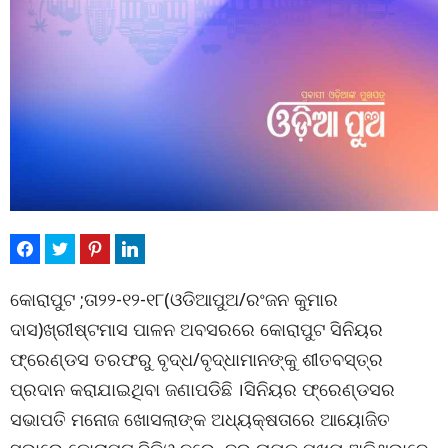
କୋରାପୁଟ ;ତା୨୨-୧୨-୧୮(ଓଡିଆପୁଅ/ରଂଜନ କୁମାର
ଦାସ)ଖ୍ରୀଷ୍ଟମାସ ପାଳନ ଅବସରରେ କୋରାପୁଟ ସିନିୟର
ଫ୍ରେଣ୍ଡସ ତରଫରୁ ବୃଦ୍ଧ/ବୃଦ୍ଧାମାନଙ୍କୁ ଶୀତବସ୍ତ୍ର
ପ୍ରଦାନ କରାଯାଇଥିବା ଜଣାପଡିଛି ।ସିନିୟର ଫ୍ରେଣ୍ଡସର
ସଭାପତି ମନୋଜ ଖୋସଲାଙ୍କ ଅଧ୍ୟକ୍ଷତାରେ ଆୟୋଜିତ