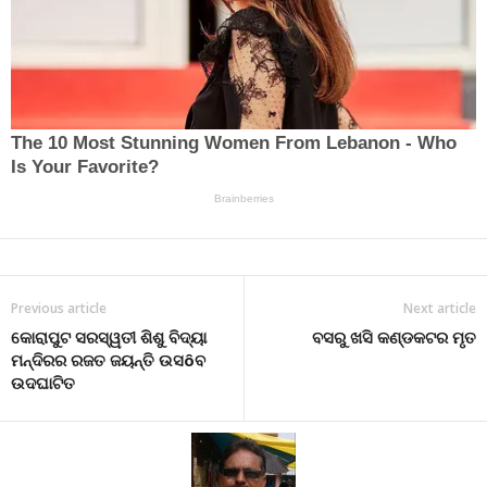
Previous article
Next article
କୋରାପୁଟ ସରସ୍ୱତୀ ଶିଶୁ ବିଦ୍ୟା
ବସରୁ ଖସି କଣ୍ଡକଟର ମୃତ
ମନ୍ଦିରର ରଜତ ଜୟନ୍ତି ଉସôବ
ଉଦଘାଟିତ