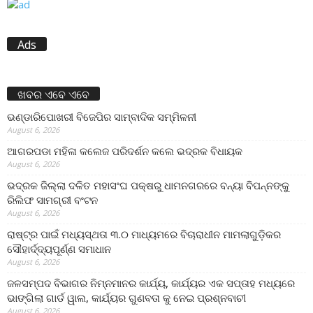
Ads
ଖବର ଏବେ ଏବେ
ଭଣ୍ଡାରିପୋଖରୀ ବିଜେପିର ସାମ୍ବାଦିକ ସମ୍ମିଳନୀ
August 6, 2026
ଆଗରପଡା ମହିଳା କଲେଜ ପରିଦର୍ଶନ କଲେ ଭଦ୍ରକ ବିଧାୟକ
August 6, 2026
ଭଦ୍ରକ ଜିଲ୍ଲା ଦଳିତ ମହାସଂଘ ପକ୍ଷରୁ ଧାମନଗରରେ ବନ୍ୟା ବିପନ୍ନଙ୍କୁ
ରିଲିଫ ସାମଗ୍ରୀ ବଂଟନ
August 6, 2026
ରାଷ୍ଟ୍ର ପାଇଁ ମଧ୍ୟସ୍ଥତା ୩.୦ ମାଧ୍ୟମରେ ବିଚାରାଧୀନ ମାମଲାଗୁଡ଼ିକର
ସୌହାର୍ଦ୍ଦ୍ୟପୂର୍ଣ୍ଣ ସମାଧାନ
August 6, 2026
ଜଳସମ୍ପଦ ବିଭାଗର ନିମ୍ନମାନର କାର୍ଯ୍ୟ, କାର୍ଯ୍ୟର ଏକ ସପ୍ତାହ ମଧ୍ୟରେ
ଭାଙ୍ଗିଲା ଗାର୍ଡ ୱାଲ, କାର୍ଯ୍ୟର ଗୁଣବତା କୁ ନେଇ ପ୍ରଶ୍ନବାଚୀ
August 6, 2026