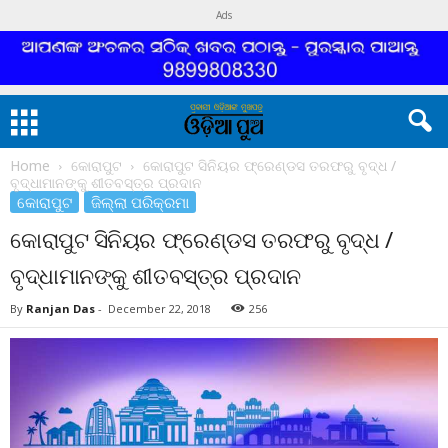
Ads
Home
କୋରାପୁଟ
କୋରାପୁଟ ସିନିୟର ଫ୍ରେଣ୍ଡସ ତରଫରୁ ବୃଦ୍ଧ /
ବୃଦ୍ଧାମାନଙ୍କୁ ଶୀତବସ୍ତ୍ର ପ୍ରଦାନ
କୋରାପୁଟ
ଜିଲ୍ଲା ପରିକ୍ରମା
କୋରାପୁଟ ସିନିୟର ଫ୍ରେଣ୍ଡସ ତରଫରୁ ବୃଦ୍ଧ /
ବୃଦ୍ଧାମାନଙ୍କୁ ଶୀତବସ୍ତ୍ର ପ୍ରଦାନ
By
Ranjan Das
-
December 22, 2018
256