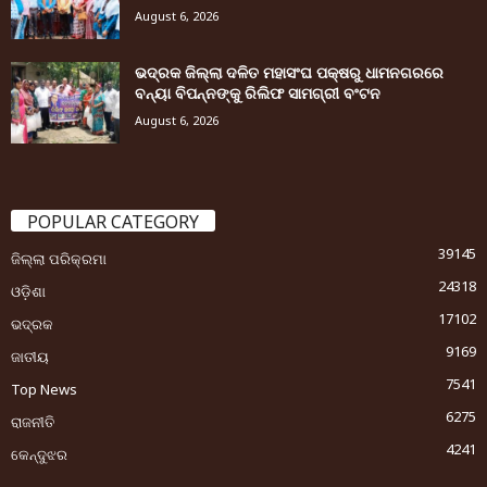
August 6, 2026
ଭଦ୍ରକ ଜିଲ୍ଲା ଦଳିତ ମହାସଂଘ ପକ୍ଷରୁ ଧାମନଗରରେ
ବନ୍ୟା ବିପନ୍ନଙ୍କୁ ରିଲିଫ ସାମଗ୍ରୀ ବଂଟନ
August 6, 2026
POPULAR CATEGORY
39145
ଜିଲ୍ଲା ପରିକ୍ରମା
24318
ଓଡ଼ିଶା
17102
ଭଦ୍ରକ
9169
ଜାତୀୟ
7541
Top News
6275
ରାଜନୀତି
4241
କେନ୍ଦୁଝର