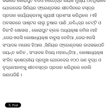
ସଭାରେ କୋରାପୁଟ ବିଡିଓ ନରେନ୍ଦ୍ର ନାୟକ ମୁଖ୍ୟ ଅତିଥିଭାବେ
ଯୋଗଦେଇ ସିନିୟର ଫ୍ରେଣ୍ଡସର ଶୀତଦିନରେ ବସ୍ତ୍ର
ପ୍ରଦାନ କାର୍ଯ୍ୟକ୍ରମକୁ ଭୂୟସୀ ପ୍ରଶଂସା କରିଥିଲେ ।ଏହି
ଅବସରରେ ପାଷ୍ଟର ଲାଲୁ ତୁଷାର ପାଣି ,ରବିନ୍ଦ୍ର ଚେଟ୍ଟି ଓ
ବିରଂଚି ଖୋସଲା , କୋରାପୁଟ ବ୍ଲକ ଅଧ୍ୟକ୍ଷା ନମିତା ମାଝି
,ଜେଇଏଲସି କୋଷାଧ୍ୟକ୍ଷ ବାବୁଲା ବେନିଆ ,ଜେଇଏଲସି
ସଂପାଦକ ମନୋଜ ହିଆଲ ,ସିନିୟର ଫ୍ରେଣ୍ଡସର ଉପସଭାପତି
ଜୟନ୍ତ କଚିନ , ସଂପାଦକ ବିଜୟ ମହାନନ୍ଦିଆ , କୋଷାଧ୍ୟକ୍ଷ
ସଂଜିତ କ୍ଷେତ୍ରୀୟ ପ୍ରମୁଖ ଯୋଗଦେଇ ୧୦୦ ଜଣ ବୃଦ୍ଧ ଓ
ବୃଦ୍ଧାମାନଙ୍କୁ ଶୀତବସ୍ତ୍ର ପ୍ରଦାନ କରିଥିଲେ ବୋଲି
ଜଣାପଡିଛି ।