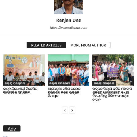
Ranjan Das
https://www.odiapua.com
RELATED ARTICLES
MORE FROM AUTHOR
ଜିଲ୍ଲା ପରିକ୍ରମା
ଜିଲ୍ଲା ପରିକ୍ରମା
ଜିଲ୍ଲା ପରିକ୍ରମା
ଭଣ୍ଡାରିପୋଖରୀ ବିଜେପିର
ଆଗରପଡା ମହିଳା କଲେଜ
ଭଦ୍ରକ ଜିଲ୍ଲା ଦଳିତ ମହାସଂଘ
ସାମ୍ବାଦିକ ସମ୍ମିଳନୀ
ପରିଦର୍ଶନ କଲେ ଭଦ୍ରକ
ପକ୍ଷରୁ ଧାମନଗରରେ ବନ୍ୟା
ବିଧାୟକ
ବିପନ୍ନଙ୍କୁ ରିଲିଫ ସାମଗ୍ରୀ
ବଂଟନ
Adv