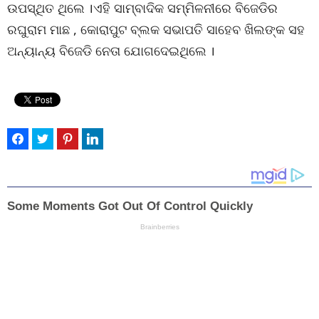
ଉପସ୍ଥିତ ଥିଲେ ।ଏହି ସାମ୍ବାଦିକ ସମ୍ମିଳନୀରେ ବିଜେଡିର
ରଘୁରାମ ମାଛ , କୋରାପୁଟ ବ୍ଲକ ସଭାପତି ସାହେବ ଖିଲଙ୍କ ସହ
ଅନ୍ୟାନ୍ୟ ବିଜେଡି ନେତା ଯୋଗଦେଇଥିଲେ ।