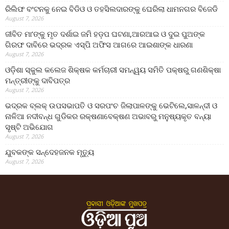
ରିଲିଫ ବଂଟନକୁ ନେଇ ବିଡିଓ ଓ ତହସିଲଦାରଙ୍କୁ ଘେରିଲା ଧାମନଗର ବିଜେଡି
August 7, 2026
ଜୀବିତ ମା’ଙ୍କୁ ମୃତ ଦର୍ଶାଇ ଜମି ହଡ଼ପ ଘଟଣା,ଆରଆଇ ଓ ଦୁଇ ପୁଅଙ୍କ
ଗିରଫ ଦାବିରେ ଭଦ୍ରକ ଏସ୍‌ପି ଅଫିସ ଆଗରେ ଆଇଶାଙ୍କ ଧାରଣା
August 7, 2026
ଓଡ଼ିଶା ସ୍କୁଲ କଲେଜ ଶିକ୍ଷକ କର୍ମଚାରୀ ସମନ୍ୱୟ ସମିତି ପକ୍ଷରୁ ଗଣଶିକ୍ଷା
ମନ୍ତ୍ରୀଙ୍କୁ ଦାବିପତ୍ର
August 7, 2026
ଭଦ୍ରକ ବ୍ଲକ୍ ଉପସଭାପତି ଓ ସରପଂଚ ଜିଲାପାଳଙ୍କୁ ଭେଟିଲେ,ସାଳନ୍ଦୀ ଓ
ନାଳିଆ ନଦୀବନ୍ଧ ଗୁଡିକର ରକ୍ଷଣାବେକ୍ଷଣ ଅଭାବରୁ ମନୁଷ୍ୟକୃତ ବନ୍ୟା
ସୃଷ୍ଟି ଅଭିଯୋଗ
August 7, 2026
ଯୁବକଙ୍କ ସନ୍ଦେହଜନକ ମୃତ୍ୟୁ
August 7, 2026