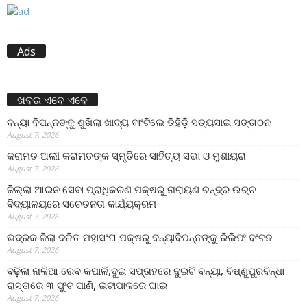
Ads
ଖବର ଏବେ ଏବେ
ବନ୍ୟା ବିପନ୍ନଙ୍କୁ ଶୁଖିଲା ଖାଦ୍ୟ ବାଂଟିଲେ ତିହିଡି଼ ସତ୍ୟସାଇ ସଙ୍ଗଠନ
August 7, 2026
କରାମତ ଅଲୀ କରାମତଙ୍କ ସ୍ମୃତିରେ ସାହିତ୍ୟ ସଭା ଓ ମୁଶାୟରା
August 7, 2026
ଜିଲ୍ଲା ଆଇନ ସେବା ପ୍ରାଧିକରଣ ପକ୍ଷରୁ ନାରାୟଣ ଚନ୍ଦ୍ର ଉଚ୍ଚ
ବିଦ୍ୟାଳୟରେ ସଚେତନତା କାର୍ଯ୍ୟକ୍ରମ
August 7, 2026
ଭଦ୍ରକ ଜିଲା ଦଳିତ ମହାସଂଘ ପକ୍ଷରୁ ବନ୍ୟାବିପନ୍ନଙ୍କୁ ରିଲିଫ ବଂଟନ
August 7, 2026
ବଢ଼ିଲା ନାଳିଆ ରେବ କପାଳି,ଦୁଇ ସପ୍ତାହରେ ଦୁଇଟି ବନ୍ୟା, ବିଷ୍ଣୁପୁରବିନ୍ଧା
ରାସ୍ତାରେ ୩ ଫୁଟ ପାଣି, ଇଟାପାଳରେ ଘାଇ
August 7, 2026