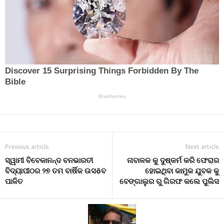
Previous article
Next article
ସ୍ୱାମୀ ବିବେକାନନ୍ଦ ବନଭାରତୀ
ନାବାଳକ କୁ ଦୁଷ୍କର୍ମ କରି ଫେରାର
ବିଦ୍ୟାପୀଠର ୨୭ ତମ ବାର୍ଷିକ ଉସôବ
ହୋଇଥିବା କାମୁକ ଯୁବକ କୁ
ପାଳିତ
ବେଙ୍ଗାଲୁର ରୁ ଗିରଫ କଲେ ପୁଲିସ