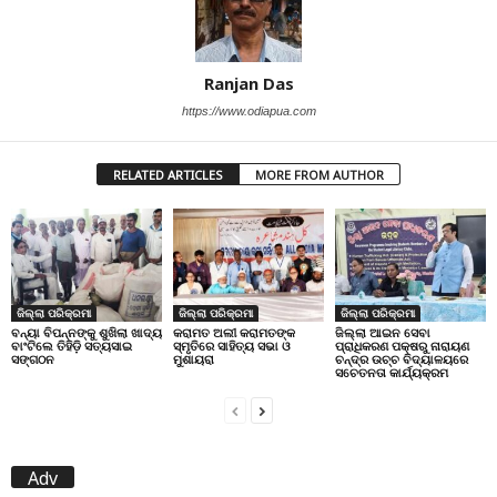
Ranjan Das
https://www.odiapua.com
RELATED ARTICLES
MORE FROM AUTHOR
ଜିଲ୍ଲା ପରିକ୍ରମା
ଜିଲ୍ଲା ପରିକ୍ରମା
ଜିଲ୍ଲା ପରିକ୍ରମା
ବନ୍ୟା ବିପନ୍ନଙ୍କୁ ଶୁଖିଲା ଖାଦ୍ୟ
କରାମତ ଅଲୀ କରାମତଙ୍କ
ଜିଲ୍ଲା ଆଇନ ସେବା
ବାଂଟିଲେ ତିହିଡି଼ ସତ୍ୟସାଇ
ସ୍ମୃତିରେ ସାହିତ୍ୟ ସଭା ଓ
ପ୍ରାଧିକରଣ ପକ୍ଷରୁ ନାରାୟଣ
ସଙ୍ଗଠନ
ମୁଶାୟରା
ଚନ୍ଦ୍ର ଉଚ୍ଚ ବିଦ୍ୟାଳୟରେ
ସଚେତନତା କାର୍ଯ୍ୟକ୍ରମ
Adv