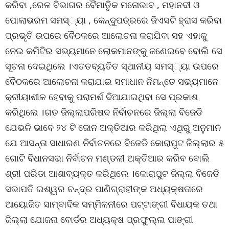
କରିବା ,ରେଳ ବିଭାଗର ବୈମାତୃିକ ମନୋଭାବ , ମହାନଦୀ ଓ
ପୋଲାଭରମ ସମସ୍୍ୟା , କେନ୍ଦୁପତ୍ରରେ ଜିଏସଟି ହ୍ରାସ କରିବା
ପ୍ରଭୃତି ଉପରେ ବୈଠକରେ ଆଲୋଚନା କରାଯିବା ସହ ଏହାକୁ
ନେଇ କମିଟିର ସଭ୍ୟମାନେ ଲୋକମାନଙ୍କୁ ଜଣେଇବେ ବୋଲି ସେ
ସୂଚନା ଦେଇଥିଲେ ।ଏତତବ୍ୟତିତ ସ୍ଥାନୀୟ ସମସ୍୍ୟା ଉପରେ
ବୈଠକରେ ଆଲୋଚନା କରାଯାଇ ସମାଧାନ ନିମନ୍ତେ ସଭ୍ୟମାନେ
କ୍ରୀୟାଶୀଳ ହେବାକୁ ପରାମର୍ଶ ଦିଆଯାଇଥିବା ସେ ପ୍ରକାଶ
କରିଥିଲେ ।ଗତ ଜିଲ୍ଲାପରିଷଦ ନିର୍ବାଚନରେ ଜିଲ୍ଲା ବିଜେଡି
ଯେଭଳି ଭାବେ ୨୪ ଟି ଜୋନ ଅକ୍ତିଆର କରିଥିଲା ଏଥିରୁ ଅନୁମାନ
ଯେ ଆସନ୍ତା ସାଧାରଣ ନିର୍ବାଚନରେ ବିଜେଡି କୋରାପୁଟ ଜିଲ୍ଲାର ୫
ଗୋଟି ବିଧାନସଭା ନିର୍ବାଚନ ମଣ୍ଡଳୀ ଅକ୍ତିଆର କରିବ ବୋଲି
ଶ୍ରୀ ପରିଡା ଆଶାବ୍ୟକ୍ତ କରିଥିଲେ ।କୋରାପୁଟ ଜିଲ୍ଲା ବିଜେଡି
ସଭାପତି ଇଶ୍ୱର ଚନ୍ଦ୍ର ପାଣିଗ୍ରାହୀଙ୍କ ଅଧ୍ୟକ୍ଷତାରେ
ଆୟୋଜିତ ସାମ୍ବାଦିକ ସମ୍ମିଳନୀରେ ପଟ୍ଟାଙ୍ଗୀ ବିଧାୟକ ତଥା
ଜିଲ୍ଲା ଯୋଜନା ବୋର୍ଡର ଅଧ୍ୟକ୍ଷ ପ୍ରଫୁଲ୍ଲ ପାଙ୍ଗୀ