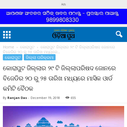
Ads
Home
କୋରାପୁଟ
କୋରାପୁଟ ଜିଲ୍ଲାର ୨୯ ଟି ଜିଲ୍ଲାପରିଷଦ ଜୋନରେ
ବିଜେଡିର ୨୦ ରୁ ୨୫ ତାରିଖ ମଧ୍ୟରେ...
କୋରାପୁଟ
ଜିଲ୍ଲା ପରିକ୍ରମା
କୋରାପୁଟ ଜିଲ୍ଲାର ୨୯ ଟି ଜିଲ୍ଲାପରିଷଦ ଜୋନରେ
ବିଜେଡିର ୨୦ ରୁ ୨୫ ତାରିଖ ମଧ୍ୟରେ ମାସିକ ଓାର୍ଡ
କମିଟି ବୈଠକ
By
Ranjan Das
-
December 19, 2018
655