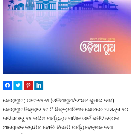
କୋରାପୁଟ ; ତା୧୯-୧୨-୧୮(ଓଡିଆପୁଅ/ରଂଜନ କୁମାର ଦାସ)
କୋରାପୁଟ ଜିଲ୍ଲାର ୨୯ ଟି ଜିଲ୍ଲାପରିଷଦ ଜୋନରେ ଆସନ୍ତା ୨୦
ତାରିଖଠାରୁ ୨୫ ତାରିଖ ପର୍ଯ୍ୟନ୍ତ ମାସିକ ଓାର୍ଡ କମିଟି ବୈଠକ
ଆୟୋଜନ କରାଯିବ ବୋଲି ବିଜେଡି ପର୍ଯ୍ୟବେକ୍ଷକ ତଥା