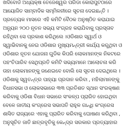
ଖଦିବୋର୍ଡ ଅଧ୍ୟକ୍ଷ ତେଜେଶ୍ୱର ପରିଡା କୋରାପୁଟଠାରେ
ଆୟୋଜିତ ସାମ୍ବାଦିକ ସମ୍ମିଳନୀରେ ସୂଚନା ଦେଇଛନ୍ତି ।
ପ୍ରତ୍ୟେକ ମାସରେ ଏହି କମିଟି ବୈଠକ ଅନୁଷ୍ଠିତ କରାଯାଇ
ଅନ୍ୟୁନ ୨୦୦ ନୂତନ ସଭ୍ୟ ସଂଗ୍ରହ କରାଯିବାକୁ ପ୍ରସ୍ତାବ
ରହିଥିବା ସେ ପ୍ରକାଶ କରିଥିଲେ ।ଓଡିଶାର ସ୍ୱାର୍ଥ ଓ
ସ୍ୱାଭିବାନକୁ ନେଇ ଓଡିଶାର ମୁଖ୍ୟମନ୍ତ୍ରୀ କାର୍ଯ୍ୟ କରୁଥିବା ଓ
ଓଡିଶାର ନୂତନ ଯୋଜନା ଗୁଡିକ କିପରି ଲୋକମାନଙ୍କ ନିକଟରେ
ପହଂଚିପାରିବ ସେଥିପ୍ରତି କମିଟି ସଭ୍ୟମାନେ ଆଲୋଚନା କରି
ତାହା ଲୋକମାନଙ୍କୁ ଜଣେଇବେ ବୋଲି ସେ ସୂଚନା ଦେଇଥିଲେ ।
ଓଡିଶାକୁ ସ୍ୱତନ୍ତ୍ର ପାହ୍ୟା ପ୍ରଦାନ କରିବା , ମହିଲାମାନଙ୍କୁ
ବିଧାନସଭା ଓ ଲୋକସଭାରେ ୩୩ ପ୍ରତିଶତ ସ୍ଥାନ ସଂରକ୍ଷଣ
କରିବାକୁ ଓଡିଶା ବିଧାନ ସଭାରେ ସଂକଳ୍ପ ପ୍ରାରିତ ହୋଇଥିବା
ବେଳେ ଜାତୀୟ କଂଗ୍ରେସ ସଭାପତି ରାହୁଳ ଗାନ୍ଧି କଂଗ୍ରେସ
ଶାସିତ ରାଜ୍ୟରେ ଏହାକୁ ପ୍ରାରିତ କରିବାକୁ ଘୋଷଣା କରିଥିବା ,
ଅନୁସୂଚିତ ଜାତି ଛାତ୍ରବୃତିକୁ କେନ୍ଦ୍ର ସରକାର ପ୍ରତ୍ୟାହାର