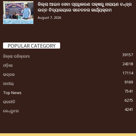
ଜିଲ୍ଲା ଆଇନ ସେବା ପ୍ରାଧିକରଣ ପକ୍ଷରୁ ନାରାୟଣ ଚନ୍ଦ୍ର
ଉଚ୍ଚ ବିଦ୍ୟାଳୟରେ ସଚେତନତା କାର୍ଯ୍ୟକ୍ରମ
August 7, 2026
POPULAR CATEGORY
39157
ଜିଲ୍ଲା ପରିକ୍ରମା
24318
ଓଡ଼ିଶା
17114
ଭଦ୍ରକ
9169
ଜାତୀୟ
7541
Top News
6275
ରାଜନୀତି
4241
କେନ୍ଦୁଝର