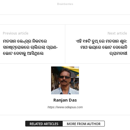
Previous article
Next article
ମତଦାନ କେନ୍ଦ୍ର ନିକଟରେ
ଏହି ୧୫ଟି ବୁଥ୍ ରେ ମତଦାନ ଶୂନ:
ସନଷ୍ଟ୍ରୋକରେ ଚାଲିଗଲା ପ୍ରାଣ-
ମାଓ ଭୟରେ ଭୋଟ ଦେଲେନି
ଭୋଟ ଦେବାକୁ ଆସିଥିଲେ
ଗ୍ରାମବାସୀ
Ranjan Das
https://www.odiapua.com
RELATED ARTICLES
MORE FROM AUTHOR