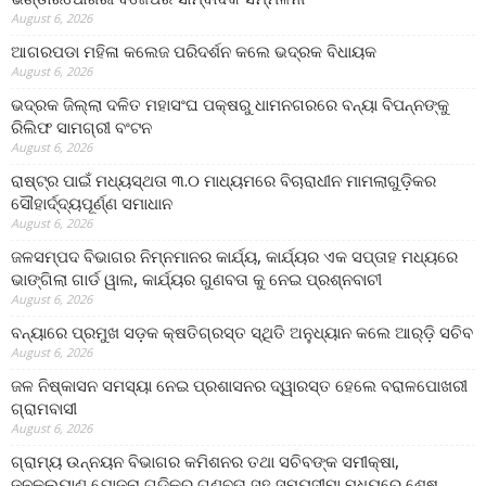
August 6, 2026
ଆଗରପଡା ମହିଳା କଲେଜ ପରିଦର୍ଶନ କଲେ ଭଦ୍ରକ ବିଧାୟକ
August 6, 2026
ଭଦ୍ରକ ଜିଲ୍ଲା ଦଳିତ ମହାସଂଘ ପକ୍ଷରୁ ଧାମନଗରରେ ବନ୍ୟା ବିପନ୍ନଙ୍କୁ
ରିଲିଫ ସାମଗ୍ରୀ ବଂଟନ
August 6, 2026
ରାଷ୍ଟ୍ର ପାଇଁ ମଧ୍ୟସ୍ଥତା ୩.୦ ମାଧ୍ୟମରେ ବିଚାରାଧୀନ ମାମଲାଗୁଡ଼ିକର
ସୌହାର୍ଦ୍ଦ୍ୟପୂର୍ଣ୍ଣ ସମାଧାନ
August 6, 2026
ଜଳସମ୍ପଦ ବିଭାଗର ନିମ୍ନମାନର କାର୍ଯ୍ୟ, କାର୍ଯ୍ୟର ଏକ ସପ୍ତାହ ମଧ୍ୟରେ
ଭାଙ୍ଗିଲା ଗାର୍ଡ ୱାଲ, କାର୍ଯ୍ୟର ଗୁଣବତା କୁ ନେଇ ପ୍ରଶ୍ନବାଚୀ
August 6, 2026
ବନ୍ୟାରେ ପ୍ରମୁଖ ସଡ଼କ କ୍ଷତିଗ୍ରସ୍ତ ସ୍ଥିତି ଅନୁଧ୍ୟାନ କଲେ ଆର୍‌ଡ଼ି ସଚିବ
August 6, 2026
ଜଳ ନିଷ୍କାସନ ସମସ୍ୟା ନେଇ ପ୍ରଶାସନର ଦ୍ୱାରସ୍ତ ହେଲେ ବରାଳପୋଖରୀ
ଗ୍ରାମବାସୀ
August 6, 2026
ଗ୍ରାମ୍ୟ ଉନ୍ନୟନ ବିଭାଗର କମିଶନର ତଥା ସଚିବଙ୍କ ସମୀକ୍ଷା,
ଜନକଲ୍ୟାଣ ଯୋଜନା ଗୁଡିକର ଗୁଣବତା ସହ ସମୟସୀମା ମଧ୍ୟରେ ଶେଷ