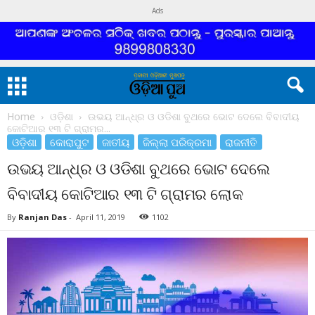
Ads
Home
ଓଡ଼ିଶା
ଉଭୟ ଆନ୍ଧ୍ର ଓ ଓଡିଶା ବୁଥରେ ଭୋଟ ଦେଲେ ବିବାଦୀୟ
କୋଟିଆର ୧୩ ଟି ଗ୍ରାମର...
ଓଡ଼ିଶା
କୋରାପୁଟ
ଜାତୀୟ
ଜିଲ୍ଲା ପରିକ୍ରମା
ରାଜନୀତି
ଉଭୟ ଆନ୍ଧ୍ର ଓ ଓଡିଶା ବୁଥରେ ଭୋଟ ଦେଲେ
ବିବାଦୀୟ କୋଟିଆର ୧୩ ଟି ଗ୍ରାମର ଲୋକ
By
Ranjan Das
-
April 11, 2019
1102