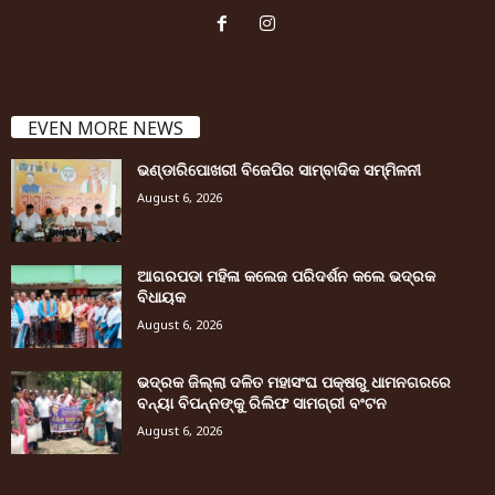
EVEN MORE NEWS
ଭଣ୍ଡାରିପୋଖରୀ ବିଜେପିର ସାମ୍ବାଦିକ ସମ୍ମିଳନୀ
August 6, 2026
ଆଗରପଡା ମହିଳା କଲେଜ ପରିଦର୍ଶନ କଲେ ଭଦ୍ରକ
ବିଧାୟକ
August 6, 2026
ଭଦ୍ରକ ଜିଲ୍ଲା ଦଳିତ ମହାସଂଘ ପକ୍ଷରୁ ଧାମନଗରରେ
ବନ୍ୟା ବିପନ୍ନଙ୍କୁ ରିଲିଫ ସାମଗ୍ରୀ ବଂଟନ
August 6, 2026