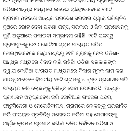
ଦେଇଥିବା ଜଣାପଡିଛି। କୋଟିଆର ୨୧ଟି ବିବାଦୀୟ ଗ୍ରାମକୁ ନେଇ
ଓଡିଶା-ଆନ୍ଧ୍ର ମଧ୍ୟରେ ଲଢେଇ ଚାଲିଥିବାବେଳେ ୧୩ଟି
ଗ୍ରାମର ମତଦାତା ଆନ୍ଧ୍ର ପ୍ରଦେଶ ସରକାର ଦ୍ୱାରା ପରିଚାଳିତ
ବୁଥରେ ଭୋଟ ଦେବା ଘଟଣା ରାଜ୍ୟ ସରକାର ଓ ଜିଲା ପ୍ରଶାସନକୁ
ପୁଣି ଅଡୁଆରେ ପକାଇବା ସମ୍ଭାବନା ରହିଛି। ୨୯ଟି ରାଜସ୍ୱ
ଗ୍ରାମପୁଂଜକୁ ନେଇ କୋଟିଆ ଗ୍ରାମ ପଂଚାୟତ ଗଠିତ
ହୋଇଥିବାବେଳେ ସେଥି ମଧ୍ୟରୁ ୨୧ଟି ଗ୍ରାମକୁ ନେଇ ଓଡିଶା-
ଆନ୍ଧ୍ର ମଧ୍ୟରେ ବିବାଦ ଲାଗି ରହିଛି। ଓଡିଶା ସରକାରଙ୍କ
ଦ୍ୱାରା କୋଟିଆ ପଂଚାୟତ ମାଧ୍ୟମରେ ବିକାଶ ମୂଳକ କାମ କରା
ଯାଉଥିବାବେଳେ ବିବାଦୀୟ ୨୧ଟି ଗ୍ରାମକୁ ଆନ୍ଧ୍ର ପ୍ରଶାସନ ୩ଟି
ପଂଚାୟତ କରି ଲୋକଙ୍କୁ ବିଭିନ୍ନ ସେବା ଯୋଗାଉଛି। ଆନ୍ଧ୍ର
ପ୍ରଶାସନ ଅନୁପ୍ରବେଶ କରି କୋଟିଆର ଗଂଜେଇ ପଦର,
ଫାଟୁସିନେରୀ ଓ ନେରେଡିବାଲସା ଗ୍ରାମରେ ଲୋକଙ୍କୁ ପ୍ରଭାବିତ
କରି ପଂଚାୟତ ପ୍ରତିନିଧି ମନୋନୀତ କରିବା ସହ ସେମାନଙ୍କୁ
ଆର୍ଥିକ କ୍ଷମତା ପ୍ରଦାନ କରିଛି। ଚଳିତ ନିର୍ବାଚନ ଓଡିଶା ଓ