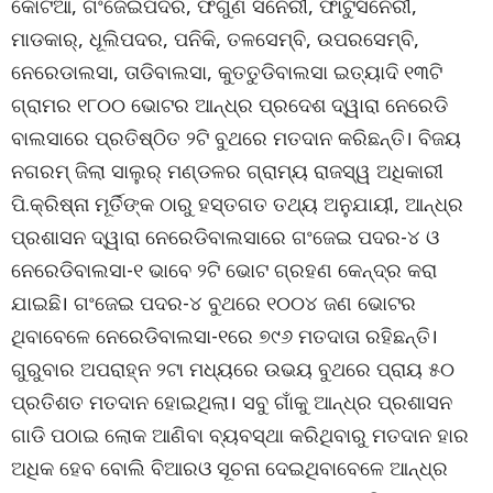
କୋଟିଆ, ଗଂଜେଇପଦର, ଫଗୁଣ ସିନେରୀ, ଫାଟୁସିନେରୀ,
ମାଡକାର୍, ଧୂଲିପଦର, ପନିକି, ତଳସେମ୍ବି, ଉପରସେମ୍ବି,
ନେରେଡାଲସା, ତାଡିବାଲସା, କୁତତୁଡିବାଲସା ଇତ୍ୟାଦି ୧୩ଟି
ଗ୍ରାମର ୧୮୦୦ ଭୋଟର ଆନ୍ଧ୍ର ପ୍ରଦେଶ ଦ୍ୱାରା ନେରେଡି
ବାଲସାରେ ପ୍ରତିଷ୍ଠିତ ୨ଟି ବୁଥରେ ମତଦାନ କରିଛନ୍ତି। ବିଜୟ
ନଗରମ୍ ଜିଲା ସାଲୁର୍ ମଣ୍ଡଳର ଗ୍ରାମ୍ୟ ରାଜସ୍ୱ ଅଧିକାରୀ
ପି.କ୍ରିଷ୍ନା ମୂର୍ତିଙ୍କ ଠାରୁ ହସ୍ତଗତ ତଥ୍ୟ ଅନୁଯାୟୀ, ଆନ୍ଧ୍ର
ପ୍ରଶାସନ ଦ୍ୱାରା ନେରେଡିବାଲସାରେ ଗଂଜେଇ ପଦର-୪ ଓ
ନେରେଡିବାଲସା-୧ ଭାବେ ୨ଟି ଭୋଟ ଗ୍ରହଣ କେନ୍ଦ୍ର କରା
ଯାଇଛି। ଗଂଜେଇ ପଦର-୪ ବୁଥରେ ୧୦୦୪ ଜଣ ଭୋଟର
ଥିବାବେଳେ ନେରେଡିବାଲସା-୧ରେ ୭୯୬ ମତଦାତା ରହିଛନ୍ତି।
ଗୁରୁବାର ଅପରାହ୍ନ ୨ଟା ମଧ୍ୟରେ ଉଭୟ ବୁଥରେ ପ୍ରାୟ ୫୦
ପ୍ରତିଶତ ମତଦାନ ହୋଇଥିଲା। ସବୁ ଗାଁକୁ ଆନ୍ଧ୍ର ପ୍ରଶାସନ
ଗାଡି ପଠାଇ ଲୋକ ଆଣିବା ବ୍ୟବସ୍ଥା କରିଥିବାରୁ ମତଦାନ ହାର
ଅଧିକ ହେବ ବୋଲି ବିଆରଓ ସୂଚନା ଦେଇଥିବାବେଳେ ଆନ୍ଧ୍ର