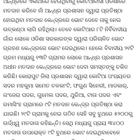
ଆନ୍ଧ୍ରରେ ଏକାଥରେ ହେଉଥିବାରୁ କୋଟିଆବାସୀ ଓଡିଶାରେ
ମତଦାନ କରିବେ ନାଁ ଆନ୍ଧ୍ର ପ୍ରଶାସନ ଦ୍ୱାରା ପ୍ରତିଷ୍ଠା
ହୋଇଥିବା ମତଦାନ କେନ୍ଦ୍ରରେ ଭୋଟ ଦେବେ ତାକୁ ନେଇ
ଉତ୍କଣ୍ଠା ଲାଗି ରହିଥିଲା। ତେବେ କୋଟିଆର ୮ଟି ନିର୍ବିବାଦୀୟ
ଗାଁର ଲୋକେ ଓଡିଶା ସରକାରଙ୍କ ଦ୍ୱାରା ପରିଚାଳିତ ଭୋଟ
ଗ୍ରହଣ କେନ୍ଦ୍ରରେ ଭୋଟ ଦେଇଥିଲେ। ହେଲେ ବିବାଦୀୟ ୨୧ଟି
ଗ୍ରମ ମଧ୍ୟରୁ ୧୩ଟି ଗ୍ରାମର ଲୋକେ ଆନ୍ଧ୍ର ପ୍ରଶାସନ
ଅଧୀନ ମତଦାନ କେନ୍ଦ୍ରରେ ଭୋଟ ଦେବା ସମସ୍ତଙ୍କୁ ଚକିତ
କରିଛି। କୋରାପୁଟ ଜିଲା ପ୍ରଶାସନ ଦ୍ୱାରା କୋଟିଆ ପଂଚାୟତର
ସଦର ମହକୁମା ସମେତ ତଳକାଂଟି, ଫଗୁଣ ସିନେରୀ, ମାଡକାର୍,
ଗଂଜେଇ ପଦର, ଗୁମେଲ ପଦର, ଥୁରିଆ, ଟାଉ ପଦର ଏବଂ
ରମାସିଂହ ଗ୍ରାମରେ ୯ଟି ମତଦାନ କେନ୍ଦ୍ର ପ୍ରତିଷ୍ଠା କରା
ଯାଇଛି। ୨୯ଟି ଗ୍ରାମକୁ ନେଇ ଗଠିତ ସେହି ସବୁ ବୁଥରେ ୫୨୦୦ରୁ
ଉର୍ଦ୍ଧ୍ୱ ମତଦାତା ରହିଛନ୍ତି। ସେଥି ମଧ୍ୟରୁ ପ୍ରାୟ ୩୪୦୦
ମତଦାତା ଉପରୋକ୍ତ ୯ଟି ବୁଥରେ ଭୋଟ ଦେଇଥିବାବେଳେ