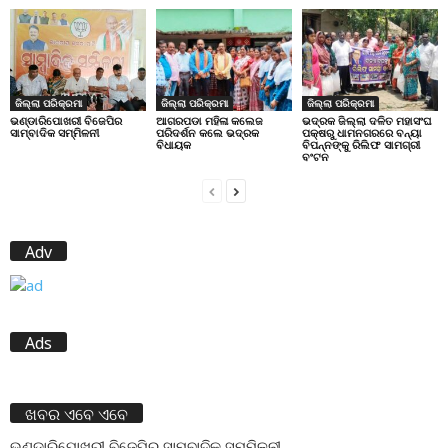
ଜିଲ୍ଲା ପରିକ୍ରମା
ଜିଲ୍ଲା ପରିକ୍ରମା
ଜିଲ୍ଲା ପରିକ୍ରମା
ଭଣ୍ଡାରିପୋଖରୀ ବିଜେପିର
ଆଗରପଡା ମହିଳା କଲେଜ
ଭଦ୍ରକ ଜିଲ୍ଲା ଦଳିତ ମହାସଂଘ
ସାମ୍ବାଦିକ ସମ୍ମିଳନୀ
ପରିଦର୍ଶନ କଲେ ଭଦ୍ରକ
ପକ୍ଷରୁ ଧାମନଗରରେ ବନ୍ୟା
ବିଧାୟକ
ବିପନ୍ନଙ୍କୁ ରିଲିଫ ସାମଗ୍ରୀ
ବଂଟନ
Adv
Ads
ଖବର ଏବେ ଏବେ
ଭଣ୍ଡାରିପୋଖରୀ ବିଜେପିର ସାମ୍ବାଦିକ ସମ୍ମିଳନୀ