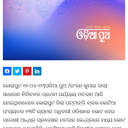
କୋରାପୁଟ ୧୧-୦୪-୧୯(ଓଡିଆ ପୁଅ /ରଂଜନ କୁମାର ଦାସ)
ସାଧାରଣ ନିର୍ବାଚନର ପ୍ରଥମ ପର୍ଯ୍ୟାୟ ମତଦାନ ଆଜି
ହୋଇଥିବାବେଳେ କୋରାପୁଟ ଜିଲା ପଟ୍ଟାଙ୍ଗି ବ୍ଲକ କୋଟିଆ
ପଂଚାୟତର ୧୩ଟି ଗ୍ରାମର ଅଧିବାସୀ ଓଡିଶାରେ ଭୋଟ ଦେଇ
ପଡୋଶୀ ଆନ୍ଧ୍ର ପ୍ରଦେଶର ମତଦାନ କେନ୍ଦ୍ରରେ ମଧ୍ୟ ଭୋଟ