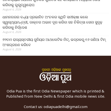
କରିବାକୁ ଗୁରୁତ୍ୱାରୋପ
August 6, 2026
ଧାମନଗରର ବନ୍ୟା ପ୍ରଭାବିତ ଅଂଚଳର ସ୍ଥିତି ସମୀକ୍ଷା କଲେ
ସ୍ୱାସ୍ଥ୍ୟମନ୍ତ୍ରୀ, ଡାକ୍ତର ଅଭାବ ଦୂର କରିବା ସହ ଚିକିତ୍ସା ସେବା ସୁଦୃଢ଼
କରିବାକୁ ନିର୍ଦ୍ଦେଶ
August 6, 2026
୭୨ତମ ରାଜ୍ୟସ୍ତରୀୟ ଜୁନିୟର ଆଥଲେଟିକ ମିଟ୍‌, ଭଦ୍ରକରୁ ୧୬ ଜଣିଆ ଟିମ୍
ଅଂଶଗ୍ରହଣ କରିବେ
August 6, 2026
Odia Pua is the first Odia Newspaper which is printed &
Published from New Delhi & first Odia mobile news site.
Contact us:
odiapuadelhi@gmail.com