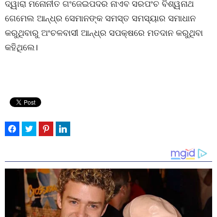
ଦ୍ୱାରା ମନୋନୀତ ଗଂଜେଇପଦର ନାଏବ ସରପଂଚ ବିଶ୍ୱନାଥ
ଗେମେଲ ଆନ୍ଧ୍ର ସେମାନଙ୍କ ସମସ୍ତ ସମସ୍ୟାର ସମାଧାନ
କରୁଥିବାରୁ ଅଂଚଳବାସୀ ଆନ୍ଧ୍ର ସପକ୍ଷରେ ମତଦାନ କରୁଥିବା
କହିଥିଲେ।