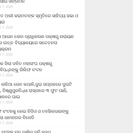
ସାଇ ସଙ୍ଗଠନ
 7, 2026
ତ ଅଲୀ କରାମତଙ୍କ ସ୍ମୃତିରେ ସାହିତ୍ୟ ସଭା ଓ
ୟରା
 7, 2026
ଲା ଆଇନ ସେବା ପ୍ରାଧିକରଣ ପକ୍ଷରୁ ନାରାୟଣ
୍ର ଉଚ୍ଚ ବିଦ୍ୟାଳୟରେ ସଚେତନତା
୍ୟକ୍ରମ
 7, 2026
କ ଜିଲା ଦଳିତ ମହାସଂଘ ପକ୍ଷରୁ
ାବିପନ୍ନଙ୍କୁ ରିଲିଫ ବଂଟନ
 7, 2026
ା ନାଳିଆ ରେବ କପାଳି,ଦୁଇ ସପ୍ତାହରେ ଦୁଇଟି
, ବିଷ୍ଣୁପୁରବିନ୍ଧା ରାସ୍ତାରେ ୩ ଫୁଟ ପାଣି,
ାଳରେ ଘାଇ
 7, 2026
ଫ ବଂଟନକୁ ନେଇ ବିଡିଓ ଓ ତହସିଲଦାରଙ୍କୁ
ଲା ଧାମନଗର ବିଜେଡି
 7, 2026
 ମା’ଙ୍କୁ ମୃତ ଦର୍ଶାଇ ଜମି ହଡ଼ପ