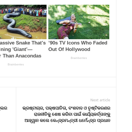
Next article
କୁଲର
ଭ୍ରଷ୍ଟାଚାର, ପକ୍ଷପାତିତା, ବଂଶବାଦ ଓ ତୃଷ୍ଟିକରଣର
ରାଜନୀତିକୁ ଶେଷ କରିବା ପାଇଁ କାର୍ଯ୍ୟକର୍ତ୍ତାଙ୍କୁ
ଆହ୍ୱାନ କଲେ କେନ୍ଦ୍ରମନ୍ତ୍ରୀ ଧର୍ମେନ୍ଦ୍ର ପ୍ରଧାନ