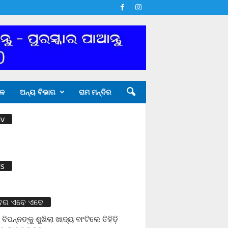
ଳ
ଅନ୍ୟ ବିଭାଗ
ରାମ ମନ୍ଦିର
v
s
ବର ଏବେ ଏବେ
 ବିପନ୍ନଙ୍କୁ ଶୁଖିଲା ଖାଦ୍ୟ ବାଂଟିଲେ ତିହିଡି଼