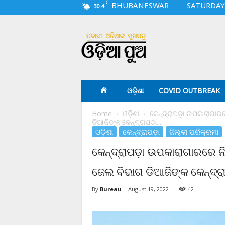
C
BHUBANESWAR
SATURDAY,
30.4
O
d
i
a
p
u
a
ଓଡ଼ିଶା
COVID OUTBREAK
.
c
Home
ଓଡ଼ିଶା
କେନ୍ଦ୍ରାପଡ଼ା ଉପକାରାଗାର
o
ଡିଆଜିଙ୍କ କେନ୍ଦ୍ରାପଡା...
m
ଓଡ଼ିଶା
କେନ୍ଦ୍ରାପଡ଼ା
ଜିଲ୍ଲା ପରିକ୍ରମା
କେନ୍ଦ୍ରାପଡ଼ା ଉପକାରାଗାରରେ 
ଜେଲ ବିଭାଗ ଡିଆଜିଙ୍କ କେନ୍ଦ୍ର
By
Bureau
-
August 19, 2022
42