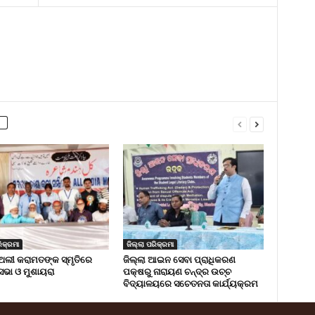
ିକ୍ରମା
ଜିଲ୍ଲା ପରିକ୍ରମା
ଅଲୀ କରାମତଙ୍କ ସ୍ମୃତିରେ
ଜିଲ୍ଲା ଆଇନ ସେବା ପ୍ରାଧିକରଣ
 ସଭା ଓ ମୁଶାୟରା
ପକ୍ଷରୁ ନାରାୟଣ ଚନ୍ଦ୍ର ଉଚ୍ଚ
ବିଦ୍ୟାଳୟରେ ସଚେତନତା କାର୍ଯ୍ୟକ୍ରମ