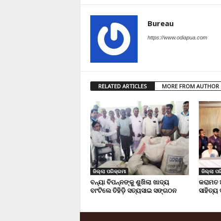
Bureau
https://www.odiapua.com
RELATED ARTICLES
MORE FROM AUTHOR
ଜିଲ୍ଲା ପରିକ୍ରମା
ଜିଲ୍ଲା ପର
ବନ୍ୟା ବିପନ୍ନଙ୍କୁ ଶୁଖିଲା ଖାଦ୍ୟ
କରାମତ 
ବାଂଟିଲେ ତିହିଡି଼ ସତ୍ୟସାଇ ସଙ୍ଗଠନ
ସାହିତ୍ୟ