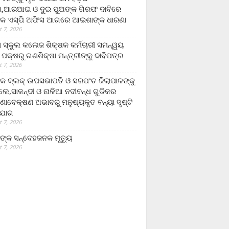
,ଆରଆଇ ଓ ଦୁଇ ପୁଅଙ୍କ ଗିରଫ ଦାବିରେ
କ ଏସ୍‌ପି ଅଫିସ ଆଗରେ ଆଇଶାଙ୍କ ଧାରଣା
 7, 2026
ା ସ୍କୁଲ କଲେଜ ଶିକ୍ଷକ କର୍ମଚାରୀ ସମନ୍ୱୟ
 ପକ୍ଷରୁ ଗଣଶିକ୍ଷା ମନ୍ତ୍ରୀଙ୍କୁ ଦାବିପତ୍ର
 7, 2026
କ ବ୍ଲକ୍ ଉପସଭାପତି ଓ ସରପଂଚ ଜିଲାପାଳଙ୍କୁ
ଲେ,ସାଳନ୍ଦୀ ଓ ନାଳିଆ ନଦୀବନ୍ଧ ଗୁଡିକର
ଣାବେକ୍ଷଣ ଅଭାବରୁ ମନୁଷ୍ୟକୃତ ବନ୍ୟା ସୃଷ୍ଟି
ଯୋଗ
 7, 2026
ଙ୍କ ସନ୍ଦେହଜନକ ମୃତ୍ୟୁ
 7, 2026