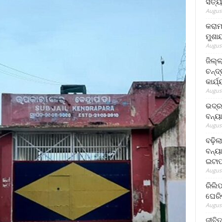
ସତ୍ୟ
August
କରାମ
ମୁଶା
August
ଜିଲ୍
ଚନ୍ଦ
କାର୍ଯ
August
ଭଦ୍ର
ବନ୍ୟ
August
ବଢ଼ିଲ
ବନ୍ୟା
ଇଟାପ
August
ରିଲି
ଘେରି
August
ଜୀବିତ