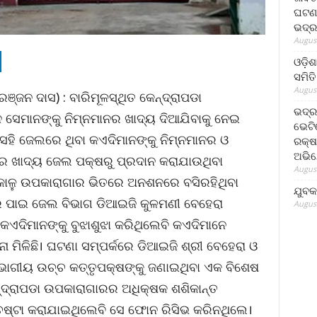
ଘଟଣା
ଭଦ୍ର
August
ଓଡ଼ିଶ
ସମିତି
August
ରଞ୍ଜନ ଦାସ) : ବାରିମୂଳସ୍ଥିତ କେନ୍ଦ୍ରାପଡା
ଭଦ୍ର
 ସେମାନଙ୍କୁ ନିମ୍ନମାନର ଖାଦ୍ୟ ଦିଆଯିବାକୁ ନେଇ
ଭେଟି
ସେହି ଜେଲରେ ଥିବା କଏଦିମାନଙ୍କୁ ନିମ୍ନମାନର ଓ
ରକ୍ଷ
ଅଭି
ର ଖାଦ୍ୟ ଜେଲ ପକ୍ଷରୁ ପ୍ରଦାନ କରାଯାଉଥିବା
August
ାଳୁ ଉପକାରାଗାର ଭିତରେ ଅନଶନରେ ବସିରହିଥିବା
ଯୁବକ
 ପାଇ ଜେଲ ବିଭାଗ ଡିଆଇଜି କୁଳମଣୀ ବେହେରା
August
କଏଦିମାନଙ୍କୁ ବୁଝାଶୁଝା କରିଥିଲେବି କଏଦିମାନେ
 ମିଳିଛି। ଘଟଣା ସମ୍ପର୍କରେ ଡିଆଇଜି ଶ୍ରୀ ବେହେରା ଓ
ିଭାଗୀୟ ଉଚ୍ଚ କତ୍ତୃପକ୍ଷଙ୍କୁ ଜଣାଇଥିବା ଏକ ବିଶେଷ
େନ୍ଦ୍ରାପଡା ଉପକାରାଗାରର ଅଧିକ୍ଷକ ଶଶିକାନ୍ତ
େଷ୍ଟା କରାଯାଇଥିଲେବି ସେ ଫୋନ ରିସିଭ କରିନଥିଲେ।