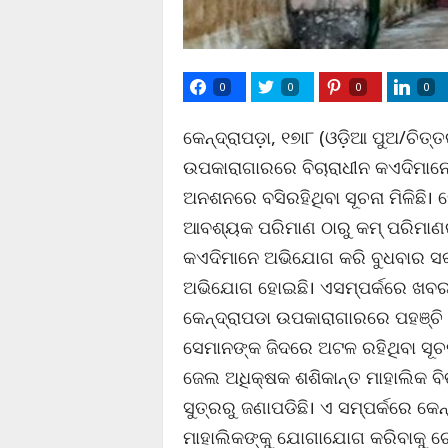
0
0
0
0
କେନ୍ଦ୍ରାପଡ଼ା, ୧୭ା୮ (ଓଡ଼ିଆ ପୁଅ/ଚିତ୍ତ
ଉପକାରାଗାରରେ ବିଚାରାଧୀନ କଏଦିମାନେ
ଅନଶନରେ ବସିରହିଥିବା ସୂଚନା ମିଳିଛି। 
ଆବଶ୍ୟକ ପରିମାଣ ଠାରୁ କମ୍ ପରିମାଣ
କଏଦିମାନେ ଅଭିଯୋଗ କରି ବୁଧବାର ସକ
ଅଭିଯୋଗ ହୋଇଛି। ଏସମ୍ପର୍କରେ ଖବର
କେନ୍ଦ୍ରାପଡା ଉପକାରାଗାରରେ ପହଞ୍ଚି 
ସେମାନଙ୍କ ଜିଦରେ ଅଟଳ ରହିଥିବା ସୂଚନା
ଜେଲ ଅଧିକ୍ଷକ ଶଶିକାନ୍ତ ମାହାଲିକ ବ
ସୁତ୍ରରୁ ଜଣାପଡିଛି। ଏ ସମ୍ପର୍କରେ କ
ମାହାଲିକଙ୍କୁ ଯୋଗାଯୋଗ କରିବାକୁ ଚ