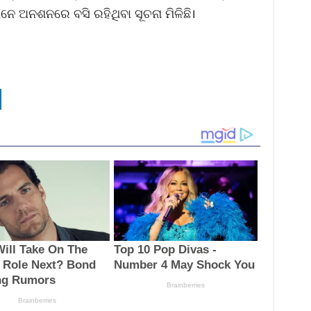
ନେ ଅନଶନରେ ବସି ରହିଥିବା ସୂଚନା ମିଳିଛି।