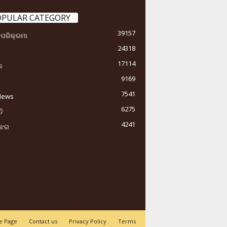
OPULAR CATEGORY
39157
ା ପରିକ୍ରମା
24318
17114
କ
9169
ୟ
7541
News
6275
ି
4241
ୁଝର
 Page
Contact us
Privacy Policy
Terms