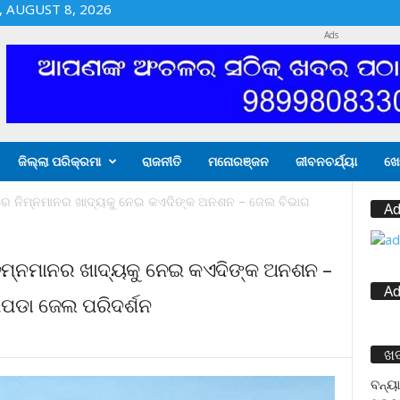
 AUGUST 8, 2026
Ads
ଜିଲ୍ଲା ପରିକ୍ରମା
ରାଜନୀତି
ମନୋରଞ୍ଜନ
ଜୀବନଚର୍ଯ୍ୟା
ଖେ
ରେ ନିମ୍ନମାନର ଖାଦ୍ୟକୁ ନେଇ କଏଦିଙ୍କ ଅନଶନ – ଜେଲ ବିଭାଗ
Ad
ନିମ୍ନମାନର ଖାଦ୍ୟକୁ ନେଇ କଏଦିଙ୍କ ଅନଶନ –
Ad
ାପଡା ଜେଲ ପରିଦର୍ଶନ
ଖ
ବନ୍ୟା