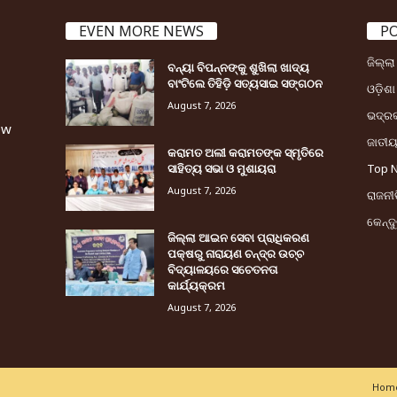
EVEN MORE NEWS
P
ଜିଲ୍ଲ
ବନ୍ୟା ବିପନ୍ନଙ୍କୁ ଶୁଖିଲା ଖାଦ୍ୟ
ବାଂଟିଲେ ତିହିଡି଼ ସତ୍ୟସାଇ ସଙ୍ଗଠନ
ଓଡ଼ିଶା
August 7, 2026
ଭଦ୍ର
ew
ଜାତୀ
କରାମତ ଅଲୀ କରାମତଙ୍କ ସ୍ମୃତିରେ
ସାହିତ୍ୟ ସଭା ଓ ମୁଶାୟରା
Top 
August 7, 2026
ରାଜନୀତ
କେନ୍ଦ
ଜିଲ୍ଲା ଆଇନ ସେବା ପ୍ରାଧିକରଣ
ପକ୍ଷରୁ ନାରାୟଣ ଚନ୍ଦ୍ର ଉଚ୍ଚ
ବିଦ୍ୟାଳୟରେ ସଚେତନତା
କାର୍ଯ୍ୟକ୍ରମ
August 7, 2026
Home