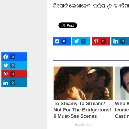
ରିପୋର୍ଟ ଲେଖାହେବା ପର୍ଯ୍ୟନ୍ତ କଏଦିମା
0
0
0
0
0
0
0
0