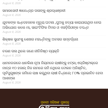
August 8, 2026
ସମାଜସେବୀ ଜ୍ଞାନେନ୍ଦ୍ର ଦାସଙ୍କୁ ଶ୍ରଦ୍ଧାଞ୍ଜଳୀ
August 8, 2026
ଯୁବକଙ୍କ ସନ୍ଦେହଜନକ ମୃତ୍ୟୁ ଘଟଣା ,ପୁଅକୁ ହତ୍ୟା କାରାଯାଇଥିବା ନେଇ
ଅଭିଯୋଗ କଲେ ମା, ସାଇଂଟିଫିକ ଟିମର ଓ ଏସଡ଼ିପିଓଙ୍କ ତଦନ୍ତ
August 8, 2026
ଶିକ୍ଷକ ସୁଧାଂଶୁ ଶେଖର ମହାନ୍ତିଙ୍କୁ ଅବସର ସମ୍ବର୍ଦ୍ଧନା
August 8, 2026
ଚରଣ ଦାସ ଥିଲେ ଜଣେ ନୀତିନିଷ୍ଠ ବ୍ୟକ୍ତି
August 8, 2026
ଧାମନଗରରେ ଧାନକିଣା ନୂଆ ନିୟମରେ ଚାଷୀଙ୍କୁ ଝଟ୍‌କା,ଏଗ୍ରିଷ୍ଟାକ୍‌ରେ
ମାତ୍ର ୧୦ ହଜାର; ନିଜ ନାମରେ ଜମି ନଥିଲେ ଟୋକନ ଅନିଶ୍ଚିତ,
ପୂର୍ବପୁରୁଷଙ୍କ ଜମିରେ ଚାଷ କରୁଥିବା ଚାଷୀ ଚିନ୍ତାରେ; ୮୦% ପ୍ରଭାବିତ ହେବା
ଆଶଙ୍କା
August 8, 2026