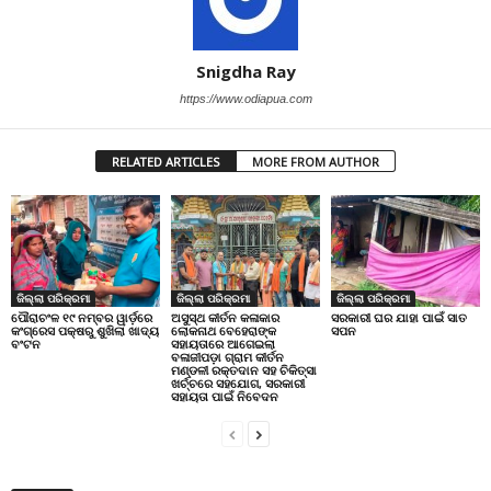
Snigdha Ray
https://www.odiapua.com
RELATED ARTICLES
MORE FROM AUTHOR
ଜିଲ୍ଲା ପରିକ୍ରମା
ଜିଲ୍ଲା ପରିକ୍ରମା
ଜିଲ୍ଲା ପରିକ୍ରମା
ପୌରାଚଂଳ ୧୯ ନମ୍ବର ୱାର୍ଡ଼ରେ
ଅସୁସ୍ଥ କୀର୍ତନ କଳାକାର
ସରକାରୀ ଘର ଯାହା ପାଇଁ ସାତ
କଂଗ୍ରେସ ପକ୍ଷରୁ ଶୁଖିଲା ଖାଦ୍ୟ
ଲୋକନାଥ ବେହେରାଙ୍କ
ସପନ
ବଂଟନ
ସହାୟତାରେ ଆଗେଇଲା
ବଳାଜୀପଡ଼ା ଗ୍ରାମ କୀର୍ତନ
ମଣ୍ଡଳୀ ରକ୍ତଦାନ ସହ ଚିକିତ୍ସା
ଖର୍ଚ୍ଚରେ ସହଯୋଗ, ସରକାରୀ
ସହାୟତା ପାଇଁ ନିବେଦନ