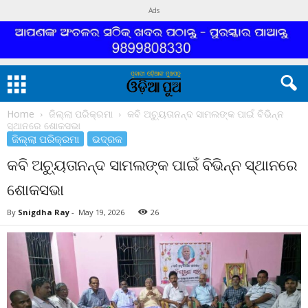
Ads
Home
ଜିଲ୍ଲା ପରିକ୍ରମା
କବି ଅଚ୍ୟୁତାନନ୍ଦ ସାମଲଙ୍କ ପାଇଁ ବିଭିନ୍ନ
ସ୍ଥାନରେ ଶୋକସଭା
ଜିଲ୍ଲା ପରିକ୍ରମା
ଭଦ୍ରକ
କବି ଅଚ୍ୟୁତାନନ୍ଦ ସାମଲଙ୍କ ପାଇଁ ବିଭିନ୍ନ ସ୍ଥାନରେ
ଶୋକସଭା
By
Snigdha Ray
-
May 19, 2026
26