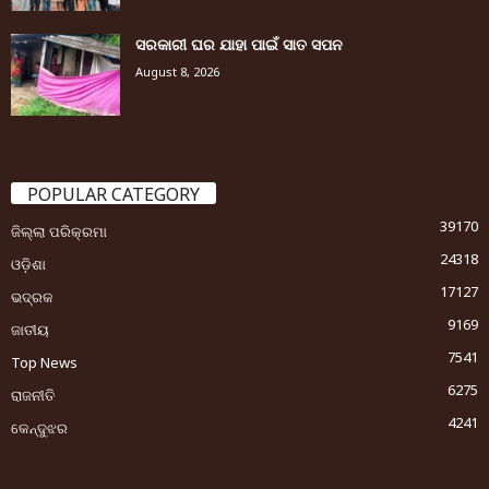
ସରକାରୀ ଘର ଯାହା ପାଇଁ ସାତ ସପନ
August 8, 2026
POPULAR CATEGORY
39170
ଜିଲ୍ଲା ପରିକ୍ରମା
24318
ଓଡ଼ିଶା
17127
ଭଦ୍ରକ
9169
ଜାତୀୟ
7541
Top News
6275
ରାଜନୀତି
4241
କେନ୍ଦୁଝର