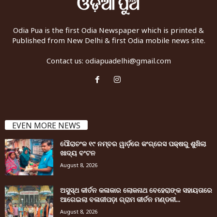
Odia Pua is the first Odia Newspaper which is printed &
Published from New Delhi & first Odia mobile news site.
Contact us:
odiapuadelhi@gmail.com
EVEN MORE NEWS
ପୌରାଚଂଳ ୧୯ ନମ୍ବର ୱାର୍ଡ଼ରେ କଂଗ୍ରେସ ପକ୍ଷରୁ ଶୁଖିଲା
ଖାଦ୍ୟ ବଂଟନ
August 8, 2026
ଅସୁସ୍ଥ କୀର୍ତନ କଳାକାର ଲୋକନାଥ ବେହେରାଙ୍କ ସହାୟତାରେ
ଆଗେଇଲା ବଳାଜୀପଡ଼ା ଗ୍ରାମ କୀର୍ତନ ମଣ୍ଡଳୀ...
August 8, 2026