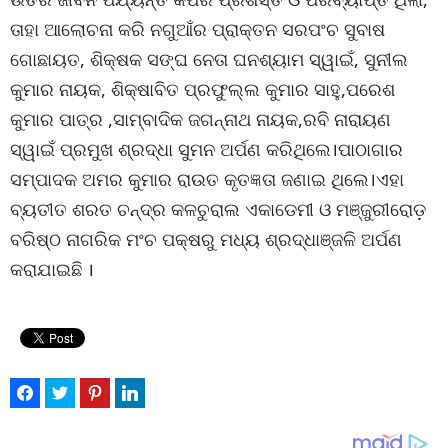
ତାହା ଆଲୋଚନା କରି ନଗୁଆଁର ପ୍ରାକ୍ତନ ସରପଂଚ ସୁବାଷ
ଗୋଛାୟତ, ଶିକ୍ଷକ ସଙ୍ଘ ନେତା ଘନଶ୍ୟାମ ସ୍ୱାଇଁ, ସୁନୀଲ
କୁମାର ନାୟକ, ଶିକ୍ଷାବିତ ପ୍ରଫୁଲ୍ଲ କୁମାର ସାହୁ,ପରେଶ
କୁମାର ପାତ୍ର ,ସାମ୍ବାଦିକ ଜଗନ୍ନାଥ ନାୟକ,ରବି ନାରାୟଣ
ସ୍ୱାଇଁ ପ୍ରମୁଖ ଶ୍ରଦ୍ଧା ସୁମନ ଅର୍ପଣ କରିଥିଲେ।ପାଠାଗାର
ସମ୍ପାଦକ ଅମର କୁମାର ରାଉତ କୃତଜ୍ଞତା ଜଣାଇ ଥିଲେ।ଏହା
ବ୍ୟତୀତ ଶରତ ଚନ୍ଦ୍ର କଳଚୁରାଲ ଏକାଡେମୀ ଓ ମଞ୍ଜୁରୀରୋଡ଼
ବରିଷ୍ଠ ନାଗରିକ ମଂଚ ପକ୍ଷରୁ ମଧ୍ୟ ଶ୍ରଦ୍ଧାଞ୍ଜଳି ଅର୍ପଣ
କରାଯାଇଛି ।