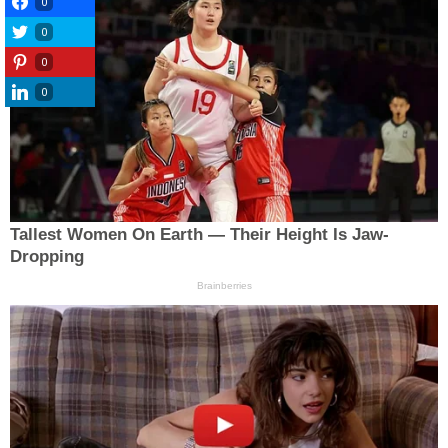
0
0
0
0