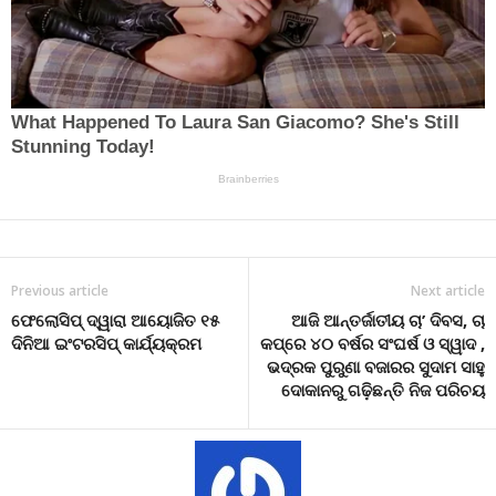
Previous article
Next article
ଫେଲୋସିପ୍ ଦ୍ୱାରା ଆୟୋଜିତ ୧୫
ଆଜି ଆନ୍ତର୍ଜାତୀୟ ଚା’ ଦିବସ, ଚା
ଦିନିଆ ଇଂଟରସିପ୍ କାର୍ଯ୍ୟକ୍ରମ
କପ୍‌ରେ ୪୦ ବର୍ଷର ସଂଘର୍ଷ ଓ ସ୍ୱାଦ ,
ଭଦ୍ରକ ପୁରୁଣା ବଜାରର ସୁଦାମ ସାହୁ
ଦୋକାନରୁ ଗଢ଼ିଛନ୍ତି ନିଜ ପରିଚୟ