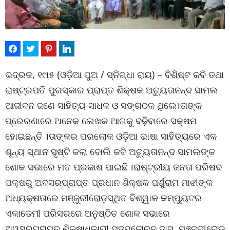
ଭଦ୍ରକ, ୧୯ା୫ (ଓଡ଼ିଆ ପୁଅ / ସ୍ନିଗ୍ଧା ରାୟ) – ବିଶିଷ୍ଟ କବି ତଥା
ରାଷ୍ଟ୍ରପତି ପୁରସ୍କାର ପ୍ରାପ୍ତ ଶିକ୍ଷକ ଅଚ୍ୟୁତାନନ୍ଦ ସାମଲ
ଆଜୀବନ ଜଣେ ସାହିତ୍ୟ ସାଧକ ଓ ସଙ୍ଗଠକ ଥିଲେ।ତାଙ୍କ
ପ୍ରେରଣାରେ ଅନେକ ଲେଖକ ଆଗକୁ ବଢ଼ିବାରେ ସକ୍ଷମ
ହୋଇଛନ୍ତି ।ତାଙ୍କର ପରଲୋକ ଓଡ଼ିଆ ଭାଷା ସାହିତ୍ୟରେ ଏକ
ଶୂନ୍ୟ ସ୍ଥାନ ସୃଷ୍ଟି କଲା ବୋଲି କବି ଅଚ୍ୟୁତାନନ୍ଦ ସାମଲଙ୍କ
ଶୋକ ସଭାରେ ମତ ପ୍ରକାଶ ପାଇଛି ।ରାଷ୍ଟ୍ରୀୟ ଜନତା ପରିଷଦ
ପକ୍ଷରୁ ଅବସରପ୍ରାପ୍ତ ପ୍ରଧାନ ଶିକ୍ଷକ ପର୍ଶୁରାମ ମାଝୀଙ୍କ
ଅଧ୍ୟକ୍ଷତାରେ ମଞ୍ଜୁରୀରୋଡ଼ସ୍ଥିତ ବିଶ୍ୱାଳ କମ୍ପ୍ୟୁଟର
ଏକାଡେମୀ ପରିସରରେ ଅନୁଷ୍ଠିତ ଶୋକ ସଭାରେ
ଅ୍ୱସରପ୍ରାପ୍ତ ଶିକ୍ଷାଧିକାରୀ ପଦ୍ମଲୋଚନ ଦାସ ,ମଞ୍ଜୁରୀରୋଡ଼