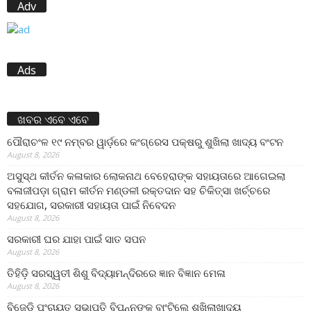
Adv
Ads
ଖବର ଏବେ ଏବେ
ପୌରାଚଂଳ ୧୯ ନମ୍ବର ୱାର୍ଡ଼ରେ କଂଗ୍ରେସ ପକ୍ଷରୁ ଶୁଖିଲା ଖାଦ୍ୟ ବଂଟନ
August 8, 2026
ଅସୁସ୍ଥ କୀର୍ତନ କଳାକାର ଲୋକନାଥ ବେହେରାଙ୍କ ସହାୟତାରେ ଆଗେଇଲା
ବଳାଜୀପଡ଼ା ଗ୍ରାମ କୀର୍ତନ ମଣ୍ଡଳୀ ରକ୍ତଦାନ ସହ ଚିକିତ୍ସା ଖର୍ଚ୍ଚରେ
ସହଯୋଗ, ସରକାରୀ ସହାୟତା ପାଇଁ ନିବେଦନ
August 8, 2026
ସରକାରୀ ଘର ଯାହା ପାଇଁ ସାତ ସପନ
August 8, 2026
ତିହିଡି଼ ସରସ୍ୱତୀ ଶିଶୁ ବିଦ୍ୟାମନ୍ଦିରରେ ଜ୍ଞାନ ବିଜ୍ଞାନ ମେଳା
August 8, 2026
ବିଜେଡି ପଂଚାୟତ ସଭାପତି ବିପନ୍ନଙ୍କୁ ବାଂଟିଲେ ଶୁଖିଲାଖାଦ୍ୟ