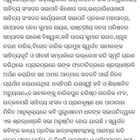
ସାହିତ୍ୟ ସଂସଦର ସଭାପତି କିଶୋର ଦାସ,ଭଣ୍ଡାରିପୋଖରୀ
ସାହିତ୍ୟ ସଂସଦର କାର୍ଯ୍ୟକାରୀ ସଭାପତି ପ୍ରକାଶ ମହାପାତ୍ର,
ସମ୍ପାଦକ ପବନ କୁମାର ନାୟକ, ରାଷ୍ଟ୍ରୀୟ ଜନତା ପରିଷଦର
ସମ୍ପାଦକ ରାଜେଶ ବିଶ୍ୱାଳ,କବି ଉଦୟ କୁମାର ରାଉତ,ଧ୍ରୁବ
ଚରଣ ବାରିକ,ବିନୋଦ ବାରିକ ପ୍ରମୁଖ ସ୍ୱର୍ଗତ ସାମଲଙ୍କ
ସାହିତ୍ୟକୃତି ଓ ଜୀବନୀ ସମ୍ପର୍କରେ ଉଲ୍ଲେଖ କରି ସ୍ମୃତି ଚାରଣ
କରିଥିଲେ ।ପ୍ରାରମ୍ଭରେ ତାଙ୍କ ଫଟୋଚିତ୍ରରେ ଶ୍ରଦ୍ଧାଞ୍ଜଳି
ଅର୍ପଣ କରାଯିବା ସହ ଅମର ଆତ୍ମାର ସଦଗତି ପାଇଁ ନିରବ
ପ୍ରାର୍ଥନା କରାଯାଇଥିଲା ।ସେହିପରି ଯଶସ୍ୱୀ କବି ଓ ଶିକ୍ଷାବିତ
ଅଚ୍ୟୁତାନନ୍ଦ ସାମଲଙ୍କୁ ବାରିକପୁର ବରିଷ୍ଠ ନାଗରିକ ମଂଚ,
ଉତ୍କଳମଣି ସାହିତ୍ୟ ସଂସଦ ଓ ପ୍ରାଣକୃଷ୍ଣ ଧଳ ପାଠାଗାର
ମିଳିତ ଆନୁକୂଲ୍ୟରେ କବି ପୁରୁଷୋତମ ଧଳଙ୍କ ସଭାପତିତ୍ୱରେ
ଏକ ଶ୍ରଦ୍ଧାଞ୍ଜଳି ସଭା ଅନୁଷ୍ଠିତ ହୋଇ ଯାଇଛି । ସ୍ୱର୍ଗତ
କବିଙ୍କ କାବ୍ୟ ପ୍ରତିଭା ଛାତ୍ରକ୍ଷବସ୍ଥାରୁ ଆରମ୍ଭ କରି
ଉତର ଜୀବନ ପର୍ଯ୍ୟନ୍ତ କିପରି ପ୍ରଶସ୍ତ ଓ ପରିବ୍ୟାପ୍ତ ଥିଲା,