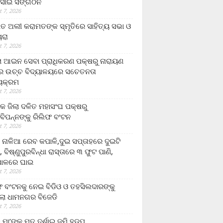
ସାଇ ସଙ୍ଗଠନ
 7, 2026
ତ ଅଲୀ କରାମତଙ୍କ ସ୍ମୃତିରେ ସାହିତ୍ୟ ସଭା ଓ
ୟରା
 7, 2026
ଲା ଆଇନ ସେବା ପ୍ରାଧିକରଣ ପକ୍ଷରୁ ନାରାୟଣ
୍ର ଉଚ୍ଚ ବିଦ୍ୟାଳୟରେ ସଚେତନତା
୍ୟକ୍ରମ
 7, 2026
କ ଜିଲା ଦଳିତ ମହାସଂଘ ପକ୍ଷରୁ
ାବିପନ୍ନଙ୍କୁ ରିଲିଫ ବଂଟନ
 7, 2026
ା ନାଳିଆ ରେବ କପାଳି,ଦୁଇ ସପ୍ତାହରେ ଦୁଇଟି
, ବିଷ୍ଣୁପୁରବିନ୍ଧା ରାସ୍ତାରେ ୩ ଫୁଟ ପାଣି,
ାଳରେ ଘାଇ
 7, 2026
ଫ ବଂଟନକୁ ନେଇ ବିଡିଓ ଓ ତହସିଲଦାରଙ୍କୁ
ଲା ଧାମନଗର ବିଜେଡି
 7, 2026
 ମା’ଙ୍କୁ ମୃତ ଦର୍ଶାଇ ଜମି ହଡ଼ପ