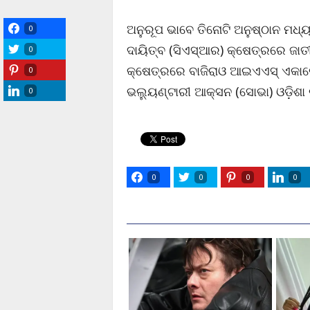
ଅନୁରୂପ ଭାବେ ତିନୋଟି ଅନୁଷ୍ଠାନ ମଧ୍ୟ 
0
ଦାୟିତ୍ବ (ସିଏସ୍‌ଆର) କ୍ଷେତ୍ରରେ ଜାତ
0
କ୍ଷେତ୍ରରେ ବାଜିରାଓ ଆଇଏଏସ୍‌ ଏକାଡ
0
ଭଲ୍ୟୁଣ୍ଟାରୀ ଆକ୍ସନ (ସୋଭା) ଓଡ଼ିଶା 
0
0
0
0
0