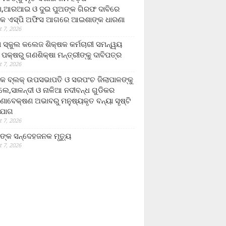
,ଆରଆଇ ଓ ଦୁଇ ପୁଅଙ୍କ ଗିରଫ ଦାବିରେ
କ ଏସ୍‌ପି ଅଫିସ ଆଗରେ ଆଇଶାଙ୍କ ଧାରଣା
 7, 2026
ା ସ୍କୁଲ କଲେଜ ଶିକ୍ଷକ କର୍ମଚାରୀ ସମନ୍ୱୟ
 ପକ୍ଷରୁ ଗଣଶିକ୍ଷା ମନ୍ତ୍ରୀଙ୍କୁ ଦାବିପତ୍ର
 7, 2026
କ ବ୍ଲକ୍ ଉପସଭାପତି ଓ ସରପଂଚ ଜିଲାପାଳଙ୍କୁ
ଲେ,ସାଳନ୍ଦୀ ଓ ନାଳିଆ ନଦୀବନ୍ଧ ଗୁଡିକର
ଣାବେକ୍ଷଣ ଅଭାବରୁ ମନୁଷ୍ୟକୃତ ବନ୍ୟା ସୃଷ୍ଟି
ଯୋଗ
 7, 2026
ଙ୍କ ସନ୍ଦେହଜନକ ମୃତ୍ୟୁ
 7, 2026