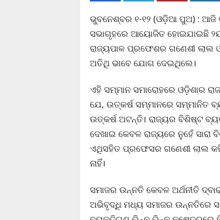
ଭୁବନେଶ୍ବର ୧-୧୨ (ଓଡ଼ିଆ ପୁଅ) : ଆଜି
ସଭାଗୃହରେ ଆୟୋଜିତ ହୋଇଯାଇଛି ୨ୟ ଓ
ରାଜ୍ୟପାଳ ପ୍ରଫେଶର ଗଣେଶୀ ଲାଲ ଓ ପ
ଅତିଥି ଭାବେ ଯୋଗ ଦେଇଥିଲେ।
ଏହି ସମ୍ମାନ ସମାରୋହରେ ଓଡ଼ିଶାର ର
ଯେ, ଉତ୍କର୍ଷ ସମ୍ମାନରେ ସମ୍ମାନିତ ବ୍
ଉତ୍କର୍ଷ ଅଟନ୍ତି। ରାଜ୍ୟର ବିଶିଷ୍ଟ ବ୍ୟ
ଦେଖାଇ କେବଳ ରାଜ୍ୟରେ ନୁହେଁ ସାରା ବ
ଏଥିସହିତ ପ୍ରଫେସର ଗଣେଶୀ ଲାଲ କହିଛ
ନାହିଁ।
ସମାଜର ଉନ୍ନତି କେବଳ ଅର୍ଥନୀତି ଦ୍ବାର
ଅଭିବୃଦ୍ଧି ମଧ୍ୟ ସମାଜର ଉନ୍ନତିରେ 
ବ୍ୟକ୍ତିଗଣ ଭିନ୍ନ ଭିନ୍ନ କ୍ଷେତ୍ରରେ ନ