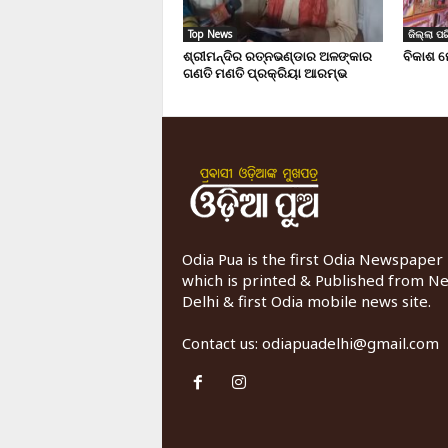
Top News
ଜିଲ୍ଲା ପର
ଶ୍ରୀମନ୍ଦିର ରତ୍ନଭଣ୍ଡାର ଅଳଙ୍କାର
ବିକାଶ ମ
ଗଣତି ମଣତି ପ୍ରକ୍ରିୟା ଆରମ୍ଭ
Odia Pua is the first Odia Newspaper
which is printed & Published from N
Delhi & first Odia mobile news site.
Contact us:
odiapuadelhi@gmail.com