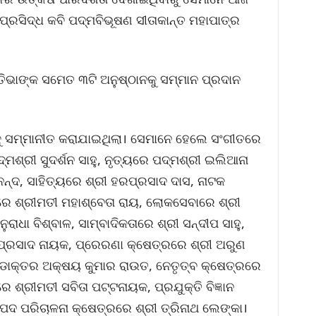
 ପ୍ରସିଦ୍ଧ କବି ପଦ୍ମବିଭୂଷଣ ସୀତାକାନ୍ତ ମହାପାତ୍ର
ିଭାଙ୍କ ସମେତ ୩ଟି ଅନୁଷ୍ଠାନକୁ ସମ୍ମାନ ପ୍ରଦାନ
କୁ ସମ୍ମାନୀତ କରାଯାଇଥିଲା। ସେମାନେ ହେଲେ ସଂଗୀତରେ
ମଶ୍ରୀ ସୁଦର୍ଶନ ସାହୁ, ନୃତ୍ୟରେ ପଦ୍ମଶ୍ରୀ ଇଲିଆନା
ନନ୍ଦ, ସାହିତ୍ୟରେ ଶ୍ରୀ ହରପ୍ରସାଦ ଦାସ, ନାଟକ
ରେ ଶ୍ରୀମତୀ ମହାଶ୍ବେତା ରାୟ, ଲୋକସେବାରେ ଶ୍ରୀ
ରାଧା ବିଶ୍ବାଳ, ସାମ୍ବାଦିକତାରେ ଶ୍ରୀ ସନ୍ଦୀପ ସାହୁ,
୍ରସାଦ ନାୟକ, ପ୍ରେରଣା କ୍ଷେତ୍ରରେ ଶ୍ରୀ ଅରୁଣ
େ ଡାକ୍ତର ଅକ୍ଷୟ କୁମାର ରାଉତ, ନେତୃତ୍ବ କ୍ଷେତ୍ରରେ
ରରେ ଶ୍ରୀମତୀ ସବିତା ପଟ୍ଟନାୟକ, ପ୍ରଯୁକ୍ତି ବିଜ୍ଞାନ
ଂପଦ ପରିଚାଳନା କ୍ଷେତ୍ରରେ ଶ୍ରୀ ତ୍ରିନାଥ ଲେଙ୍କା।