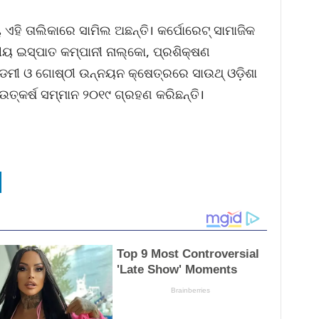
ଏହି ତାଲିକାରେ ସାମିଲ ଅଛନ୍ତି। କର୍ପୋରେଟ୍‌ ସାମାଜିକ
ୀୟ ଇସ୍ପାତ କମ୍ପାନୀ ନାଲ୍‌କୋ, ପ୍ରଶିକ୍ଷଣ
େମୀ ଓ ଗୋଷ୍ଠୀ ଉନ୍ନୟନ କ୍ଷେତ୍ରରେ ସାଉଥ୍‌ ଓଡ଼ିଶା
ଉତ୍କର୍ଷ ସମ୍ମାନ ୨୦୧୯ ଗ୍ରହଣ କରିଛନ୍ତି।