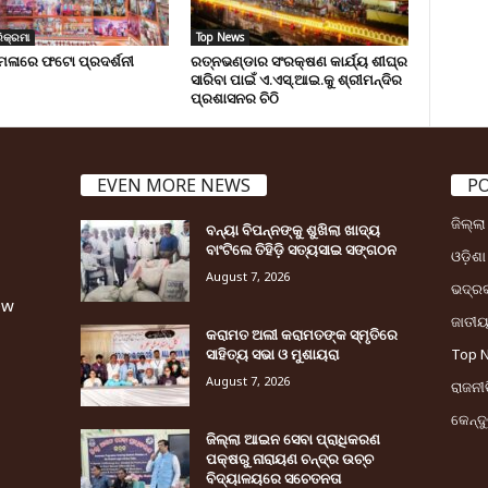
ିକ୍ରମା
Top News
େଳାରେ ଫଟୋ ପ୍ରଦର୍ଶନୀ
ରତ୍ନଭଣ୍ଡାର ସଂରକ୍ଷଣ କାର୍ଯ୍ୟ ଶୀଘ୍ର
ସାରିବା ପାଇଁ ଏ.ଏସ୍.ଆଇ.କୁ ଶ୍ରୀମନ୍ଦିର
ପ୍ରଶାସନର ଚିଠି
EVEN MORE NEWS
P
ଜିଲ୍ଲ
ବନ୍ୟା ବିପନ୍ନଙ୍କୁ ଶୁଖିଲା ଖାଦ୍ୟ
ବାଂଟିଲେ ତିହିଡି଼ ସତ୍ୟସାଇ ସଙ୍ଗଠନ
ଓଡ଼ିଶା
August 7, 2026
ଭଦ୍ର
ew
ଜାତୀ
କରାମତ ଅଲୀ କରାମତଙ୍କ ସ୍ମୃତିରେ
ସାହିତ୍ୟ ସଭା ଓ ମୁଶାୟରା
Top 
August 7, 2026
ରାଜନୀତ
କେନ୍ଦ
ଜିଲ୍ଲା ଆଇନ ସେବା ପ୍ରାଧିକରଣ
ପକ୍ଷରୁ ନାରାୟଣ ଚନ୍ଦ୍ର ଉଚ୍ଚ
ବିଦ୍ୟାଳୟରେ ସଚେତନତା