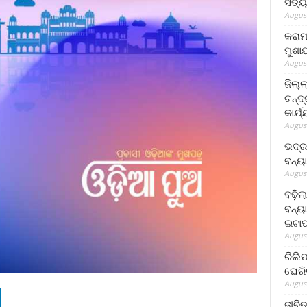
ସତ୍ୟ
August
କରାମ
ମୁଶା
August
ଜିଲ୍
ଚନ୍ଦ
କାର୍ଯ
August
ଭଦ୍ର
ବନ୍ୟ
August
ବଢ଼ିଲ
ବନ୍ୟା
ଇଟାପ
August
ରିଲି
ଘେରି
August
ଜୀବିତ