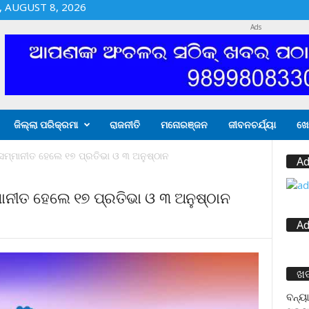
 AUGUST 8, 2026
Ads
ଜିଲ୍ଲା ପରିକ୍ରମା
ରାଜନୀତି
ମନୋରଞ୍ଜନ
ଜୀବନଚର୍ଯ୍ୟା
ଖେ
 ସମ୍ମାନୀତ ହେଲେ ୧୭ ପ୍ରତିଭା ଓ ୩ ଅନୁଷ୍ଠାନ
Ad
ମାନୀତ ହେଲେ ୧୭ ପ୍ରତିଭା ଓ ୩ ଅନୁଷ୍ଠାନ
Ad
ଖ
ବନ୍ୟା