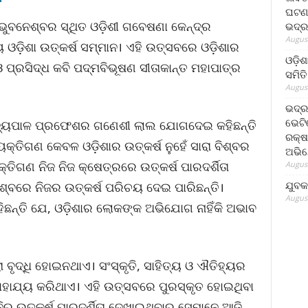
ଘଟଣା
 ଭୁବନେଶ୍ବର ସ୍ଥିତ ଓଡ଼ିଶୀ ଗବେଷଣା କେନ୍ଦ୍ର
ଭଦ୍ର
August
ଡ଼ିଶା ଉତ୍କର୍ଷ ସମ୍ମାନ। ଏହି ଉତ୍ସବରେ ଓଡ଼ିଶାର
ଓଡ଼ିଶ
୍ରସିଦ୍ଧ କବି ପଦ୍ମବିଭୂଷଣ ସୀତାକାନ୍ତ ମହାପାତ୍ର
ସମିତି
August
ଭଦ୍ର
ଭେଟି
ାଜ୍ୟପାଳ ପ୍ରଫେଶର ଗଣେଶୀ ଲାଲ ଯୋଗଦେଇ କହିଛନ୍ତି
ରକ୍ଷ
ୟକ୍ତିଗଣ କେବଳ ଓଡ଼ିଶାର ଉତ୍କର୍ଷ ନୁହେଁ ସାରା ବିଶ୍ବର
ଅଭି
କ୍ତିଗଣ ନିଜ ନିଜ କ୍ଷେତ୍ରରେ ଉତ୍କର୍ଷ ପାରଦର୍ଶିତା
August
ଯୁବକ
ିଶ୍ବରେ ନିଜର ଉତ୍କର୍ଷ ପରିଚୟ ଦେଇ ପାରିଛନ୍ତି।
August
ନ୍ତି ଯେ, ଓଡ଼ିଶାର ଲୋକଙ୍କ ଅଭିଯୋଗ ନାହିଁକି ଅଭାବ
ା ବୃଦ୍ଧି ହୋଇନଥାଏ। ସଂସ୍କୃତି, ସାହିତ୍ୟ ଓ ଐତିହ୍ୟର
ସାହାଯ୍ୟ କରିଥାଏ। ଏହି ଉତ୍ସବରେ ପୁରସ୍କୃତ ହୋଇଥିବା
ିର ଉତ୍କର୍ଷ ପାରଦର୍ଶିତା ଦେଖାଇଥିବାରୁ ସେମାନେ ଆଜି