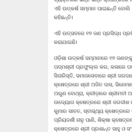
ଏହି ଉତ୍କର୍ଷ ସମ୍ମାନ ପାଇଛନ୍ତି ବୋଲି
କହିଛନ୍ତି।
ଏହି ଉତ୍ସବରେ ୧୭ ଜଣ ପ୍ରସିଦ୍ଧ ପ୍ରତ
କରାଯାଇଛି।
ଓଡ଼ିଶା ଉତ୍କର୍ଷ ସମ୍ମାନରେ ୧୭ ଜଣଙ୍
ପଦ୍ମଶ୍ରୀ ପ୍ରଫୁଲ୍ଲ କର, କଳାରେ ପଦ୍
ସିତାରିସ୍ତି, ସମାଜସେବାରେ ଶ୍ରୀ ଜଗଦା
କ୍ଷେତ୍ରରେ ଶ୍ରୀ ଅଜିତ ଦାସ, ସିନେମା
ଅରୁଣ ବୋଥ୍ରା, କ୍ରୀଡ଼ାରେ ଶ୍ରୀମତୀ ଅନୁ
ଉଦ୍ୟୋଗ କ୍ଷେତ୍ରରେ ଶ୍ରୀ ଜଗଦୀଶ ପ
କୁମାର ସାବତ, ସ୍ବାସ୍ଥ୍ୟ କ୍ଷେତ୍ରର
ପ୍ରିୟଦର୍ଶୀ ନାନୁ ପାଣି, ଶିକ୍ଷା କ୍ଷେତ୍
କ୍ଷେତ୍ରରେ ଶ୍ରୀ ପ୍ରଶାନ୍ତ ସାହୁ ଓ ସ