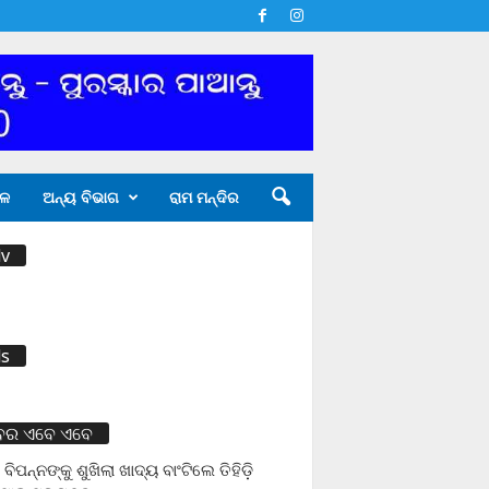
ଳ
ଅନ୍ୟ ବିଭାଗ
ରାମ ମନ୍ଦିର
v
s
ବର ଏବେ ଏବେ
 ବିପନ୍ନଙ୍କୁ ଶୁଖିଲା ଖାଦ୍ୟ ବାଂଟିଲେ ତିହିଡି଼