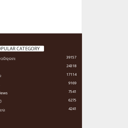
OPULAR CATEGORY
39157
ା ପରିକ୍ରମା
24318
17114
କ
9169
ୟ
7541
News
6275
ି
4241
ୁଝର