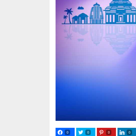
0
0
0
0