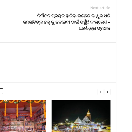
Next article
ନିର୍ବାଚନ ପ୍ରଚାର ହାରିବା ଭୟରେ ବନ୍ଧୁକ ଧରି
ଜନଜାତିଙ୍କ ହକ୍ କୁ ଛଡାଇବା ପାଇଁ ଚାହୁଁଛି କଂଗ୍ରେସ –
ଧର୍ମେନ୍ଦ୍ର ପ୍ରଧାନ