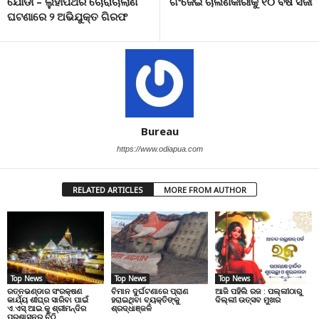
ଯୋଡା – ଲୁହାପଥର ଚୋରାଚାଲାଣ
ଗଂଜେଇ ଚାଲଣକାରୀକୁ ୧୦ ବର୍ଷ ସଜା
ଘଟଣାରେ ୨ ଅଭିଯୁକ୍ତ ଗିରଫ
Bureau
https://www.odiapua.com
RELATED ARTICLES
MORE FROM AUTHOR
Top News
Top News
Top News
ରତ୍ନଭଣ୍ଡାର ସଂରକ୍ଷଣ
ବିମାନ ଦୁର୍ଘଟଣାରେ ପ୍ରାଣ
ଆଜି ପହିଲି ରଜ : ପଲ୍ଲୀଠାରୁ
କାର୍ଯ୍ୟ ଶୀଘ୍ର ସାରିବା ପାଇଁ
ହରାଇଥିବା ବ୍ୟକ୍ତିଙ୍କୁ
ଦିଲ୍ଲୀ ଉତ୍ସବ ମୁଖର
ଏ.ଏସ୍.ଆଇ.କୁ ଶ୍ରୀମନ୍ଦିର
ଶ୍ରଦ୍ଧାଞ୍ଜଳି
ପ୍ରଶାସନର ଚିଠି