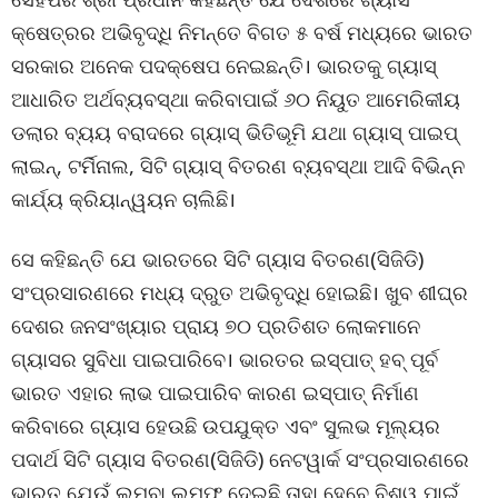
କ୍ଷେତ୍ରର ଅଭିବୃଦ୍ଧି ନିମନ୍ତେ ବିଗତ ୫ ବର୍ଷ ମଧ୍ୟରେ ଭାରତ
ସରକାର ଅନେକ ପଦକ୍ଷେପ ନେଇଛନ୍ତି। ଭାରତକୁ ଗ୍ୟାସ୍
ଆଧାରିତ ଅର୍ଥବ୍ୟବସ୍ଥା କରିବାପାଇଁ ୬୦ ନିୟୁତ ଆମେରିକୀୟ
ଡଲାର ବ୍ୟୟ ବରାଦରେ ଗ୍ୟାସ୍ ଭିତିଭୂମି ଯଥା ଗ୍ୟାସ୍ ପାଇପ୍
ଲାଇନ୍, ଟର୍ମିନାଲ, ସିଟି ଗ୍ୟାସ୍ ବିତରଣ ବ୍ୟବସ୍ଥା ଆଦି ବିଭିନ୍ନ
କାର୍ଯ୍ୟ କ୍ରିୟାନ୍ୱୟନ ଚାଲିଛି।
ସେ କହିଛନ୍ତି ଯେ ଭାରତରେ ସିଟି ଗ୍ୟାସ ବିତରଣ(ସିଜିଡି)
ସଂପ୍ରସାରଣରେ ମଧ୍ୟ ଦ୍ରୁତ ଅଭିବୃଦ୍ଧି ହୋଇଛି। ଖୁବ ଶୀଘ୍ର
ଦେଶର ଜନସଂଖ୍ୟାର ପ୍ରାୟ ୭୦ ପ୍ରତିଶତ ଲୋକମାନେ
ଗ୍ୟାସର ସୁବିଧା ପାଇପାରିବେ। ଭାରତର ଇସ୍ପାତ୍ ହବ୍ ପୂର୍ବ
ଭାରତ ଏହାର ଲାଭ ପାଇପାରିବ କାରଣ ଇସ୍ପାତ୍ ନିର୍ମାଣ
କରିବାରେ ଗ୍ୟାସ ହେଉଛି ଉପଯୁକ୍ତ ଏବଂ ସୁଲଭ ମୂଲ୍ୟର
ପଦାର୍ଥ ସିଟି ଗ୍ୟାସ ବିତରଣ(ସିଜିଡି) ନେଟୱାର୍କ ସଂପ୍ରସାରଣରେ
ଭାରତ ଯେଉଁ ଲମ୍ବା ଲମ୍ଫ ଦେଇଛି ତାହା ହେବେ ବିଶ୍ୱ ପାଇଁ