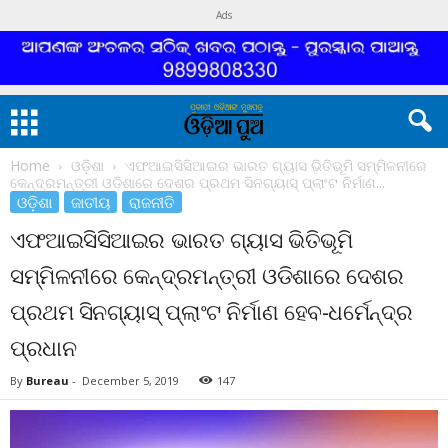
Ads
Home
ଓଡ଼ିଶା
ଏଫଆଇସିସିଆଇର ଭାରତ ଗ୍ୟାସ ଭିତିଭୂମି ସମ୍ମିଳନୀରେ
କେନ୍ଦ୍ରମନ୍ତ୍ରୀ ଓଡିଶାରେ ଦେଶର ପ୍ରଥମ ସିନଗ୍ୟାସ୍ ପ୍ଲାଂଟ ନିର୍ମାଣ...
ଓଡ଼ିଶା
ଜାତୀୟ
ରାଜନୀତି
ଏଫଆଇସିସିଆଇର ଭାରତ ଗ୍ୟାସ ଭିତିଭୂମି
ସମ୍ମିଳନୀରେ କେନ୍ଦ୍ରମନ୍ତ୍ରୀ ଓଡିଶାରେ ଦେଶର
ପ୍ରଥମ ସିନଗ୍ୟାସ୍ ପ୍ଲାଂଟ ନିର୍ମାଣ ହେବ-ଧର୍ମେନ୍ଦ୍ର
ପ୍ରଧାନ
By
Bureau
-
December 5, 2019
147