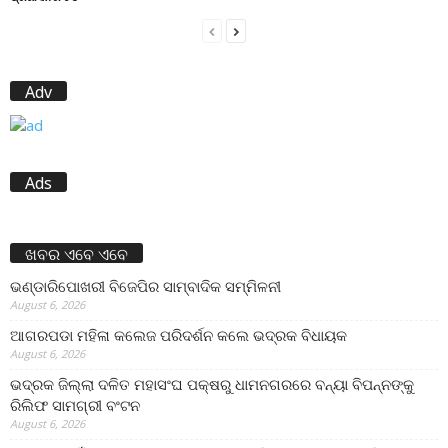
Adv
Ads
ଖବର ଏବେ ଏବେ
ଭଣ୍ଡାରିପୋଖରୀ ବିଜେପିର ସାମ୍ବାଦିକ ସମ୍ମିଳନୀ
August 6, 2026
ଆଗରପଡା ମହିଳା କଲେଜ ପରିଦର୍ଶନ କଲେ ଭଦ୍ରକ ବିଧାୟକ
August 6, 2026
ଭଦ୍ରକ ଜିଲ୍ଲା ଦଳିତ ମହାସଂଘ ପକ୍ଷରୁ ଧାମନଗରରେ ବନ୍ୟା ବିପନ୍ନଙ୍କୁ
ରିଲିଫ ସାମଗ୍ରୀ ବଂଟନ
August 6, 2026