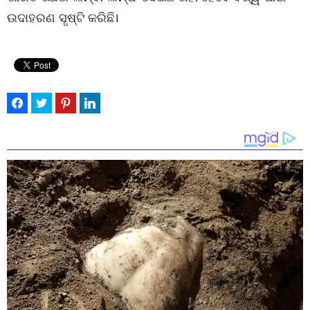
ଉଦାହରଣ ସୃଷ୍ଟି କରିଛି।