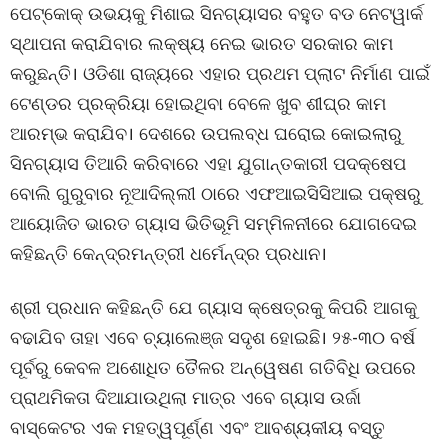
ପେଟ୍କୋକ୍ ଉଭୟକୁ ମିଶାଇ ସିନଗ୍ୟାସର ବହୁତ ବଡ ନେଟୱାର୍କ
ସ୍ଥାପନା କରାଯିବାର ଲକ୍ଷ୍ୟ ନେଇ ଭାରତ ସରକାର କାମ
କରୁଛନ୍ତି। ଓଡିଶା ରାଜ୍ୟରେ ଏହାର ପ୍ରଥମ ପ୍ଲାଟ ନିର୍ମାଣ ପାଇଁ
ଟେଣ୍ଡର ପ୍ରକ୍ରିୟା ହୋଇଥିବା ବେଳେ ଖୁବ ଶୀଘ୍ର କାମ
ଆରମ୍ଭ କରାଯିବ। ଦେଶରେ ଉପଲବ୍ଧ ଘରୋଇ କୋଇଲାରୁ
ସିନଗ୍ୟାସ ତିଆରି କରିବାରେ ଏହା ଯୁଗାନ୍ତକାରୀ ପଦକ୍ଷେପ
ବୋଲି ଗୁରୁବାର ନୂଆଦିଲ୍ଲୀ ଠାରେ ଏଫଆଇସିସିଆଇ ପକ୍ଷରୁ
ଆୟୋଜିତ ଭାରତ ଗ୍ୟାସ ଭିତିଭୂମି ସମ୍ମିଳନୀରେ ଯୋଗଦେଇ
କହିଛନ୍ତି କେନ୍ଦ୍ରମନ୍ତ୍ରୀ ଧର୍ମେନ୍ଦ୍ର ପ୍ରଧାନ।
ଶ୍ରୀ ପ୍ରଧାନ କହିଛନ୍ତି ଯେ ଗ୍ୟାସ କ୍ଷେତ୍ରକୁ କିପରି ଆଗକୁ
ବଢାଯିବ ତାହା ଏବେ ଚ୍ୟାଲେଞ୍ଜ ସଦୃଶ ହୋଇଛି। ୨୫-୩୦ ବର୍ଷ
ପୂର୍ବରୁ କେବଳ ଅଶୋଧିତ ତୈଳର ଅନ୍ୱେଷଣ ଗତିବିଧି ଉପରେ
ପ୍ରାଥମିକତା ଦିଆଯାଉଥିଲା ମାତ୍ର ଏବେ ଗ୍ୟାସ ଉର୍ଜା
ବାସ୍କେଟର ଏକ ମହତ୍ୱପୂର୍ଣ୍ଣ ଏବଂ ଆବଶ୍ୟକୀୟ ବସ୍ତୁ