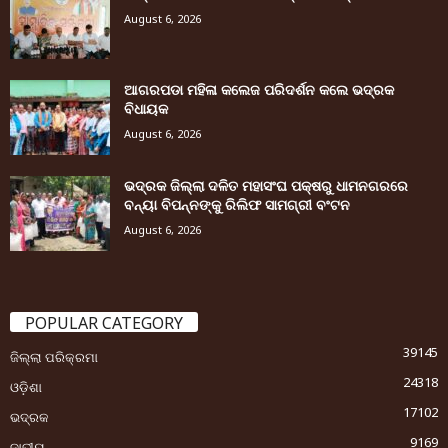
August 6, 2026
ଆଗରପଡା ମହିଳା କଲେଜ ପରିଦର୍ଶନ କଲେ ଭଦ୍ରକ
ବିଧାୟକ
August 6, 2026
ଭଦ୍ରକ ଜିଲ୍ଲା ଦଳିତ ମହାସଂଘ ପକ୍ଷରୁ ଧାମନଗରରେ
ବନ୍ୟା ବିପନ୍ନଙ୍କୁ ରିଲିଫ ସାମଗ୍ରୀ ବଂଟନ
August 6, 2026
POPULAR CATEGORY
39145
ଜିଲ୍ଲା ପରିକ୍ରମା
24318
ଓଡ଼ିଶା
17102
ଭଦ୍ରକ
9169
ଜାତୀୟ