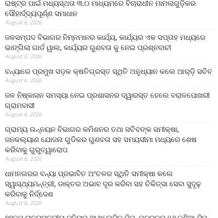
ରାଷ୍ଟ୍ର ପାଇଁ ମଧ୍ୟସ୍ଥତା ୩.୦ ମାଧ୍ୟମରେ ବିଚାରାଧୀନ ମାମଲାଗୁଡ଼ିକର
ସୌହାର୍ଦ୍ଦ୍ୟପୂର୍ଣ୍ଣ ସମାଧାନ
August 6, 2026
ଜଳସମ୍ପଦ ବିଭାଗର ନିମ୍ନମାନର କାର୍ଯ୍ୟ, କାର୍ଯ୍ୟର ଏକ ସପ୍ତାହ ମଧ୍ୟରେ
ଭାଙ୍ଗିଲା ଗାର୍ଡ ୱାଲ, କାର୍ଯ୍ୟର ଗୁଣବତା କୁ ନେଇ ପ୍ରଶ୍ନବାଚୀ
August 6, 2026
ବନ୍ୟାରେ ପ୍ରମୁଖ ସଡ଼କ କ୍ଷତିଗ୍ରସ୍ତ ସ୍ଥିତି ଅନୁଧ୍ୟାନ କଲେ ଆର୍‌ଡ଼ି ସଚିବ
August 6, 2026
ଜଳ ନିଷ୍କାସନ ସମସ୍ୟା ନେଇ ପ୍ରଶାସନର ଦ୍ୱାରସ୍ତ ହେଲେ ବରାଳପୋଖରୀ
ଗ୍ରାମବାସୀ
August 6, 2026
ଗ୍ରାମ୍ୟ ଉନ୍ନୟନ ବିଭାଗର କମିଶନର ତଥା ସଚିବଙ୍କ ସମୀକ୍ଷା,
ଜନକଲ୍ୟାଣ ଯୋଜନା ଗୁଡିକର ଗୁଣବତା ସହ ସମୟସୀମା ମଧ୍ୟରେ ଶେଷ
କରିବାକୁ ଗୁରୁତ୍ୱାରୋପ
August 6, 2026
ଧାମନଗରର ବନ୍ୟା ପ୍ରଭାବିତ ଅଂଚଳର ସ୍ଥିତି ସମୀକ୍ଷା କଲେ
ସ୍ୱାସ୍ଥ୍ୟମନ୍ତ୍ରୀ, ଡାକ୍ତର ଅଭାବ ଦୂର କରିବା ସହ ଚିକିତ୍ସା ସେବା ସୁଦୃଢ଼
କରିବାକୁ ନିର୍ଦ୍ଦେଶ
August 6, 2026
୭୨ତମ ରାଜ୍ୟସ୍ତରୀୟ ଜୁନିୟର ଆଥଲେଟିକ ମିଟ୍‌, ଭଦ୍ରକରୁ ୧୬ ଜଣିଆ ଟିମ୍