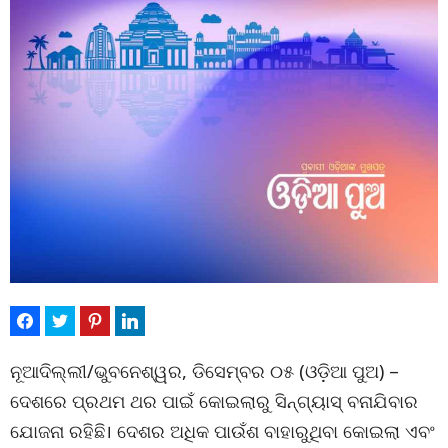
ନୂଆଦିଲ୍ଲୀ/ଭୁବନେଶ୍ୱର, ଡିସେମ୍ବର ୦୫ (ଓଡ଼ିଆ ପୁଅ) –
ଦେଶରେ ପ୍ରଥମ ଥର ପାଇଁ କୋଇଲାରୁ ସିନ୍ଗ୍ୟାସ୍ ବନାଯିବାର
ଯୋଜନା ରହିଛି। ଦେଶର ଅଧିକ ପାଉଁଶ ବାହାରୁଥିବା କୋଇଲା ଏବଂ