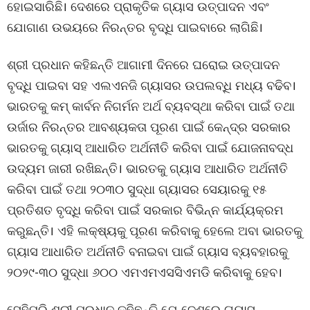
ହୋଇସାରିଛି। ଦେଶରେ ପ୍ରାକୃତିକ ଗ୍ୟାସ ଉତ୍ପାଦନ ଏବଂ
ଯୋଗାଣ ଉଭୟରେ ନିରନ୍ତର ବୃଦ୍ଧି ପାଇବାରେ ଲାଗିଛି।
ଶ୍ରୀ ପ୍ରଧାନ କହିଛନ୍ତି ଆଗାମୀ ଦିନରେ ଘରୋଇ ଉତ୍ପାଦନ
ବୃଦ୍ଧି ପାଇବା ସହ ଏଲଏନଜି ଗ୍ୟାସର ଉପଲବ୍ଧି ମଧ୍ୟ ବଢିବ।
ଭାରତକୁ କମ୍ କାର୍ବନ ନିଗର୍ମନ ଅର୍ଥ ବ୍ୟବସ୍ଥା କରିବା ପାଇଁ ତଥା
ଉର୍ଜାର ନିରନ୍ତର ଆବଶ୍ୟକତା ପୂରଣ ପାଇଁ କେନ୍ଦ୍ର ସରକାର
ଭାରତକୁ ଗ୍ୟାସ୍ ଆଧାରିତ ଅର୍ଥନୀତି କରିବା ପାଇଁ ଯୋଜନାବଦ୍ଧ
ଉଦ୍ୟମ ଜାରୀ ରଖିଛନ୍ତି। ଭାରତକୁ ଗ୍ୟାସ ଆଧାରିତ ଅର୍ଥନୀତି
କରିବା ପାଇଁ ତଥା ୨୦୩୦ ସୁଦ୍ଧା ଗ୍ୟାସର ସେୟାରକୁ ୧୫
ପ୍ରତିଶତ ବୃଦ୍ଧି କରିବା ପାଇଁ ସରକାର ବିଭିନ୍ନ କାର୍ଯ୍ୟକ୍ରମ
କରୁଛନ୍ତି। ଏହି ଲକ୍ଷ୍ୟକୁ ପୂରଣ କରିବାକୁ ହେଲେ ଅବା ଭାରତକୁ
ଗ୍ୟାସ ଆଧାରିତ ଅର୍ଥନୀତି ବନାଇବା ପାଇଁ ଗ୍ୟାସ ବ୍ୟବହାରକୁ
୨୦୨୯-୩୦ ସୁଦ୍ଧା ୬୦୦ ଏମଏମଏସସିଏମଡି କରିବାକୁ ହେବ।
ସେହିପରି ଶ୍ରୀ ପ୍ରଧାନ କହିଛନ୍ତି ଯେ ଦେଶରେ ଗ୍ୟାସ