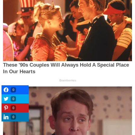
0
0
0
0