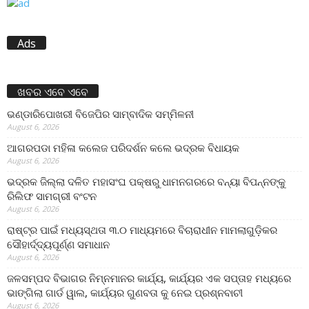
Ads
ଖବର ଏବେ ଏବେ
ଭଣ୍ଡାରିପୋଖରୀ ବିଜେପିର ସାମ୍ବାଦିକ ସମ୍ମିଳନୀ
August 6, 2026
ଆଗରପଡା ମହିଳା କଲେଜ ପରିଦର୍ଶନ କଲେ ଭଦ୍ରକ ବିଧାୟକ
August 6, 2026
ଭଦ୍ରକ ଜିଲ୍ଲା ଦଳିତ ମହାସଂଘ ପକ୍ଷରୁ ଧାମନଗରରେ ବନ୍ୟା ବିପନ୍ନଙ୍କୁ
ରିଲିଫ ସାମଗ୍ରୀ ବଂଟନ
August 6, 2026
ରାଷ୍ଟ୍ର ପାଇଁ ମଧ୍ୟସ୍ଥତା ୩.୦ ମାଧ୍ୟମରେ ବିଚାରାଧୀନ ମାମଲାଗୁଡ଼ିକର
ସୌହାର୍ଦ୍ଦ୍ୟପୂର୍ଣ୍ଣ ସମାଧାନ
August 6, 2026
ଜଳସମ୍ପଦ ବିଭାଗର ନିମ୍ନମାନର କାର୍ଯ୍ୟ, କାର୍ଯ୍ୟର ଏକ ସପ୍ତାହ ମଧ୍ୟରେ
ଭାଙ୍ଗିଲା ଗାର୍ଡ ୱାଲ, କାର୍ଯ୍ୟର ଗୁଣବତା କୁ ନେଇ ପ୍ରଶ୍ନବାଚୀ
August 6, 2026