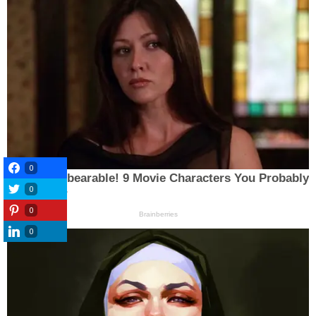
0
0
0
0