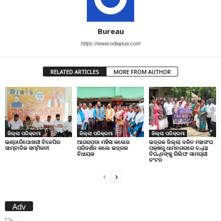
Bureau
https://www.odiapua.com
RELATED ARTICLES
MORE FROM AUTHOR
ଜିଲ୍ଲା ପରିକ୍ରମା
ଜିଲ୍ଲା ପରିକ୍ରମା
ଜିଲ୍ଲା ପରିକ୍ରମା
ଭଣ୍ଡାରିପୋଖରୀ ବିଜେପିର
ଆଗରପଡା ମହିଳା କଲେଜ
ଭଦ୍ରକ ଜିଲ୍ଲା ଦଳିତ ମହାସଂଘ
ସାମ୍ବାଦିକ ସମ୍ମିଳନୀ
ପରିଦର୍ଶନ କଲେ ଭଦ୍ରକ
ପକ୍ଷରୁ ଧାମନଗରରେ ବନ୍ୟା
ବିଧାୟକ
ବିପନ୍ନଙ୍କୁ ରିଲିଫ ସାମଗ୍ରୀ
ବଂଟନ
Adv