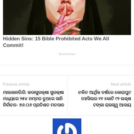
Previous article
Next article
ମାଲକାନଗିରି: କଡାସୁରକ୍ଷା ସୁରକ୍ଷା
ଚଳିତ ଆର୍ଥିକ ବର୍ଷରେ କୋରାପୁଟ
ମଧ୍ୟରେ ୨୫୪ ନମ୍ବର ବୁଥରେ ସାନି
ତହସିଲର ୧୧ କୋଟି ୯୨ ଲକ୍ଷ
ନିର୍ବାଚନ- ୭୬.୦୬ ପ୍ରତିଶତ ମତଦାନ
ଟଙ୍କା ରାଜସ୍ୱ ଆଦାୟ