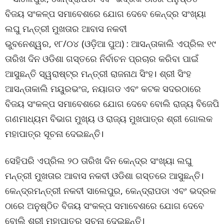
ବିଜୟ ସଂକଳ୍ପ ସମାବେଶରେ ଯୋଗ ଦେବେ କେନ୍ଦ୍ର ସଂଖ୍ୟା
ଲଘୁ ମନ୍ତ୍ରୀ ମୁଖତାର ଆବାସ ନକବୀ
ଭୁବନେଶ୍ୱର, ୧୮/୦୪ (ଓଡ଼ିଆ ପୁଅ) : ଆସନ୍ତାକାଲି ଏପ୍ରିଲ ୧୯
ତାରିଖ ଦିନ ଓଡିଶା ଗସ୍ତରେ ନିର୍ବାଚନ ପ୍ରଚାର କରିବା ପାଇଁ
ଆସୁଛନ୍ତି ସ୍ୱରାଷ୍ଟ୍ର ମନ୍ତ୍ରୀ ରାଜନାଥ ସିଂହ। ଶ୍ରୀ ସିଂହ
ଆସନ୍ତାକାଲି ମୟୁରଭଂଜ, ନୟାଗଡ ଏବଂ କଟକ ସଦରଠାରେ
ବିଜୟ ସଂକଳ୍ପ ସମାବେଶରେ ଯୋଗ ଦେବେ ବୋଲି ରାଜ୍ୟ ବିଜେପି
ଗଣମାଧ୍ୟମ ବିଭାଗ ମୁଖ୍ୟ ଓ ରାଜ୍ୟ ମୁଖପାତ୍ର ଶ୍ରୀ ଗୋଲକ
ମହାପାତ୍ର ସୂଚନା ଦେଇଛନ୍ତି।
ସେହିପରି ଏପ୍ରିଲ ୨୦ ତାରିଖ ଦିନ କେନ୍ଦ୍ର ସଂଖ୍ୟା ଲଘୁ
ମନ୍ତ୍ରୀ ମୁଖତାର ଆବାସ ନକବୀ ଓଡିଶା ଗସ୍ତରେ ଆସୁଛନ୍ତି।
କେନ୍ଦ୍ରମନ୍ତ୍ରୀ ନକବୀ ସାଲେପୁର, କେନ୍ଦ୍ରାପଡା ଏବଂ ଭଦ୍ରକ
ଠାରେ ଅନୁଷ୍ଠିତ ବିଜୟ ସଂକଳ୍ପ ସମାବେଶରେ ଯୋଗ ଦେବେ
ବୋଲି ଶ୍ରୀ ମହାପାତ୍ର ସୂଚନା ଦେଇଛନ୍ତି।