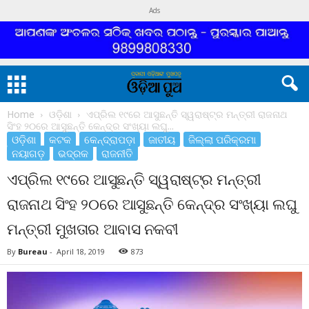
Ads
Home
ଓଡ଼ିଶା
ଏପ୍ରିଲ ୧୯ରେ ଆସୁଛନ୍ତି ସ୍ୱରାଷ୍ଟ୍ର ମନ୍ତ୍ରୀ ରାଜନାଥ
ସିଂହ ୨୦ରେ ଆସୁଛନ୍ତି କେନ୍ଦ୍ର ସଂଖ୍ୟା ଲଘୁ...
ଓଡ଼ିଶା
କଟକ
କେନ୍ଦ୍ରାପଡ଼ା
ଜାତୀୟ
ଜିଲ୍ଲା ପରିକ୍ରମା
ନୟାଗଡ଼
ଭଦ୍ରକ
ରାଜନୀତି
ଏପ୍ରିଲ ୧୯ରେ ଆସୁଛନ୍ତି ସ୍ୱରାଷ୍ଟ୍ର ମନ୍ତ୍ରୀ
ରାଜନାଥ ସିଂହ ୨୦ରେ ଆସୁଛନ୍ତି କେନ୍ଦ୍ର ସଂଖ୍ୟା ଲଘୁ
ମନ୍ତ୍ରୀ ମୁଖତାର ଆବାସ ନକବୀ
By
Bureau
-
April 18, 2019
873