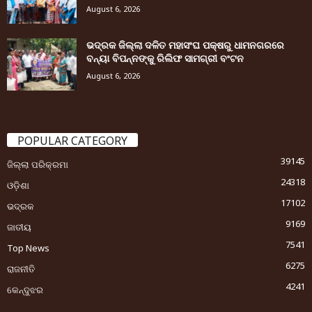
August 6, 2026
ଭଦ୍ରକ ଜିଲ୍ଲା ଦଳିତ ମହାସଂଘ ପକ୍ଷରୁ ଧାମନଗରରେ
ବନ୍ୟା ବିପନ୍ନଙ୍କୁ ରିଲିଫ ସାମଗ୍ରୀ ବଂଟନ
August 6, 2026
POPULAR CATEGORY
39145
ଜିଲ୍ଲା ପରିକ୍ରମା
24318
ଓଡ଼ିଶା
17102
ଭଦ୍ରକ
9169
ଜାତୀୟ
7541
Top News
6275
ରାଜନୀତି
4241
କେନ୍ଦୁଝର