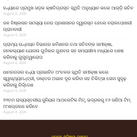
ବନ୍ୟାରେ ପ୍ରମୁଖ ସଡ଼କ କ୍ଷତିଗ୍ରସ୍ତ ସ୍ଥିତି ଅନୁଧ୍ୟାନ କଲେ ଆର୍‌ଡ଼ି ସଚିବ
August 6, 2026
ଜଳ ନିଷ୍କାସନ ସମସ୍ୟା ନେଇ ପ୍ରଶାସନର ଦ୍ୱାରସ୍ତ ହେଲେ ବରାଳପୋଖରୀ
ଗ୍ରାମବାସୀ
August 6, 2026
ଗ୍ରାମ୍ୟ ଉନ୍ନୟନ ବିଭାଗର କମିଶନର ତଥା ସଚିବଙ୍କ ସମୀକ୍ଷା,
ଜନକଲ୍ୟାଣ ଯୋଜନା ଗୁଡିକର ଗୁଣବତା ସହ ସମୟସୀମା ମଧ୍ୟରେ ଶେଷ
କରିବାକୁ ଗୁରୁତ୍ୱାରୋପ
August 6, 2026
ଧାମନଗରର ବନ୍ୟା ପ୍ରଭାବିତ ଅଂଚଳର ସ୍ଥିତି ସମୀକ୍ଷା କଲେ
ସ୍ୱାସ୍ଥ୍ୟମନ୍ତ୍ରୀ, ଡାକ୍ତର ଅଭାବ ଦୂର କରିବା ସହ ଚିକିତ୍ସା ସେବା ସୁଦୃଢ଼
କରିବାକୁ ନିର୍ଦ୍ଦେଶ
August 6, 2026
୭୨ତମ ରାଜ୍ୟସ୍ତରୀୟ ଜୁନିୟର ଆଥଲେଟିକ ମିଟ୍‌, ଭଦ୍ରକରୁ ୧୬ ଜଣିଆ ଟିମ୍
ଅଂଶଗ୍ରହଣ କରିବେ
August 6, 2026