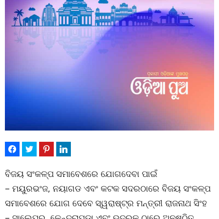
ବିଜୟ ସଂକଳ୍ପ ସମାବେଶରେ ଯୋଗଦେବା ପାଇଁ
– ମୟୁରଭଂଜ, ନୟାଗଡ ଏବଂ କଟକ ସଦରଠାରେ ବିଜୟ ସଂକଳ୍ପ
ସମାବେଶରେ ଯୋଗ ଦେବେ ସ୍ୱରାଷ୍ଟ୍ର ମନ୍ତ୍ରୀ ରାଜନାଥ ସିଂହ
– ସାଲେପୁର, କେନ୍ଦ୍ରାପଡା ଏବଂ ଭଦ୍ରକ ଠାରେ ଅନୁଷ୍ଠିତ