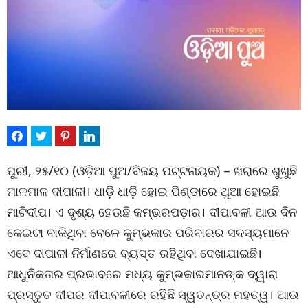
ପୁରୀ, ୨୫/୧୦ (ଓଡ଼ିଆ ପୁଅ/ବିଜୟ ପଟ୍ଟନାୟକ) – ଖରାରେ ଶୁଖୁଛି
ମାଳମାଳ ଦୀପାଳୀ। ଧାଡ଼ି ଧାଡ଼ି ହୋଇ ପିଣ୍ଡାରେ ଥୁଆ ହୋଇଛି
ମାଟିଦୀପ। ଏ ଦୃଶ୍ୟ ହେଉଛି କମ୍ଭରପଡ଼ାର। ଦୀପାବଳୀ ଆଉ ଦିନ
କେଇଟା ବାକିଥିବା ବେଳେ କୁମ୍ଭକାର ପରିବାରର ସଦସ୍ୟମାନେ
ଏବେ ଦୀପାଳୀ ନିର୍ମାଣରେ ବ୍ୟସ୍ତ ରହିଥିବା ଦେଖାଯାଇଛି।
ଆଧୁନିକତାର ପ୍ରଭାବରେ ମଧ୍ୟ କୁମ୍ଭକାରମାନଙ୍କ ଦ୍ୱାରା
ପ୍ରସ୍ତୁତ ଦୀପର ଦୀପାବଳୀରେ ରହିଛି ସ୍ୱତନ୍ତ୍ର ମହତ୍ୱ। ଆଉ