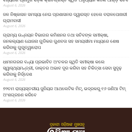
August 6, 2026
ଜଳ ନିଷ୍କାସନ ସମସ୍ୟା ନେଇ ପ୍ରଶାସନର ଦ୍ୱାରସ୍ତ ହେଲେ ବରାଳପୋଖରୀ
ଗ୍ରାମବାସୀ
August 6, 2026
ଗ୍ରାମ୍ୟ ଉନ୍ନୟନ ବିଭାଗର କମିଶନର ତଥା ସଚିବଙ୍କ ସମୀକ୍ଷା,
ଜନକଲ୍ୟାଣ ଯୋଜନା ଗୁଡିକର ଗୁଣବତା ସହ ସମୟସୀମା ମଧ୍ୟରେ ଶେଷ
କରିବାକୁ ଗୁରୁତ୍ୱାରୋପ
August 6, 2026
ଧାମନଗରର ବନ୍ୟା ପ୍ରଭାବିତ ଅଂଚଳର ସ୍ଥିତି ସମୀକ୍ଷା କଲେ
ସ୍ୱାସ୍ଥ୍ୟମନ୍ତ୍ରୀ, ଡାକ୍ତର ଅଭାବ ଦୂର କରିବା ସହ ଚିକିତ୍ସା ସେବା ସୁଦୃଢ଼
କରିବାକୁ ନିର୍ଦ୍ଦେଶ
August 6, 2026
୭୨ତମ ରାଜ୍ୟସ୍ତରୀୟ ଜୁନିୟର ଆଥଲେଟିକ ମିଟ୍‌, ଭଦ୍ରକରୁ ୧୬ ଜଣିଆ ଟିମ୍
ଅଂଶଗ୍ରହଣ କରିବେ
August 6, 2026