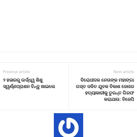
Previous article
Next article
୨ ହଜାରରୁ ଉର୍ଦ୍ଧ୍ୱ ଶିଶୁ
ବିରୋଧୀଦଳ ନେତାଙ୍କ ମହାଙ୍ଗା
ସ୍ୱର୍ଣ୍ଣପ୍ରାଶନ ବିନ୍ଦୁ ଖାଇଲେ
ଗସ୍ତ ଦଳିତ ଯୁବକ ବିକାଶ ଜେନାର
ହତ୍ୟାକାରୀକୁ ତୁରନ୍ତ ଗିରଫ
କରାଯାଉ: ବିଜେପି