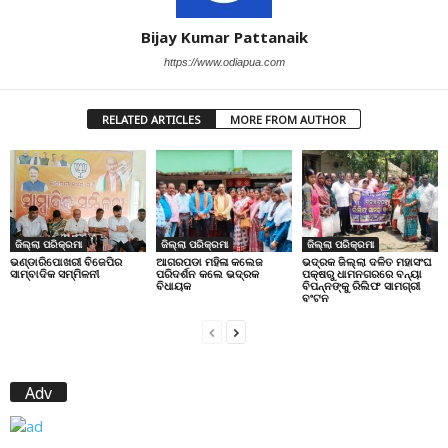
Bijay Kumar Pattanaik
https://www.odiapua.com
RELATED ARTICLES
MORE FROM AUTHOR
ଜିଲ୍ଲା ପରିକ୍ରମା
ଜିଲ୍ଲା ପରିକ୍ରମା
ଜିଲ୍ଲା ପରିକ୍ରମା
ଭଣ୍ଡାରିପୋଖରୀ ବିଜେପିର
ଆଗରପଡା ମହିଳା କଲେଜ
ଭଦ୍ରକ ଜିଲ୍ଲା ଦଳିତ ମହାସଂଘ
ସାମ୍ବାଦିକ ସମ୍ମିଳନୀ
ପରିଦର୍ଶନ କଲେ ଭଦ୍ରକ
ପକ୍ଷରୁ ଧାମନଗରରେ ବନ୍ୟା
ବିଧାୟକ
ବିପନ୍ନଙ୍କୁ ରିଲିଫ ସାମଗ୍ରୀ
ବଂଟନ
Adv