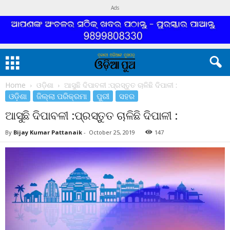
Ads
Home
ଓଡ଼ିଶା
ଆସୁଛି ଦିପାବଳୀ :ପ୍ରସ୍ତୁତ ଚାଳିଛି ଦିପାଳୀ :
ଓଡ଼ିଶା
ଜିଲ୍ଲା ପରିକ୍ରମା
ପୁରୀ
ସହର
ଆସୁଛି ଦିପାବଳୀ :ପ୍ରସ୍ତୁତ ଚାଳିଛି ଦିପାଳୀ :
By
Bijay Kumar Pattanaik
-
October 25, 2019
147