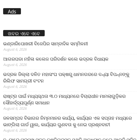
Ads
ଖବର ଏବେ ଏବେ
ଭଣ୍ଡାରିପୋଖରୀ ବିଜେପିର ସାମ୍ବାଦିକ ସମ୍ମିଳନୀ
August 6, 2026
ଆଗରପଡା ମହିଳା କଲେଜ ପରିଦର୍ଶନ କଲେ ଭଦ୍ରକ ବିଧାୟକ
August 6, 2026
ଭଦ୍ରକ ଜିଲ୍ଲା ଦଳିତ ମହାସଂଘ ପକ୍ଷରୁ ଧାମନଗରରେ ବନ୍ୟା ବିପନ୍ନଙ୍କୁ
ରିଲିଫ ସାମଗ୍ରୀ ବଂଟନ
August 6, 2026
ରାଷ୍ଟ୍ର ପାଇଁ ମଧ୍ୟସ୍ଥତା ୩.୦ ମାଧ୍ୟମରେ ବିଚାରାଧୀନ ମାମଲାଗୁଡ଼ିକର
ସୌହାର୍ଦ୍ଦ୍ୟପୂର୍ଣ୍ଣ ସମାଧାନ
August 6, 2026
ଜଳସମ୍ପଦ ବିଭାଗର ନିମ୍ନମାନର କାର୍ଯ୍ୟ, କାର୍ଯ୍ୟର ଏକ ସପ୍ତାହ ମଧ୍ୟରେ
ଭାଙ୍ଗିଲା ଗାର୍ଡ ୱାଲ, କାର୍ଯ୍ୟର ଗୁଣବତା କୁ ନେଇ ପ୍ରଶ୍ନବାଚୀ
August 6, 2026
ବନ୍ୟାରେ ପ୍ରମୁଖ ସଡ଼କ କ୍ଷତିଗ୍ରସ୍ତ ସ୍ଥିତି ଅନୁଧ୍ୟାନ କଲେ ଆର୍‌ଡ଼ି ସଚିବ