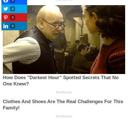
0
0
0
0