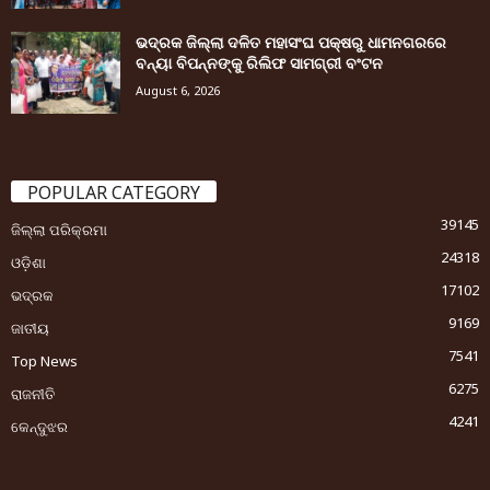
ଭଦ୍ରକ ଜିଲ୍ଲା ଦଳିତ ମହାସଂଘ ପକ୍ଷରୁ ଧାମନଗରରେ
ବନ୍ୟା ବିପନ୍ନଙ୍କୁ ରିଲିଫ ସାମଗ୍ରୀ ବଂଟନ
August 6, 2026
POPULAR CATEGORY
39145
ଜିଲ୍ଲା ପରିକ୍ରମା
24318
ଓଡ଼ିଶା
17102
ଭଦ୍ରକ
9169
ଜାତୀୟ
7541
Top News
6275
ରାଜନୀତି
4241
କେନ୍ଦୁଝର