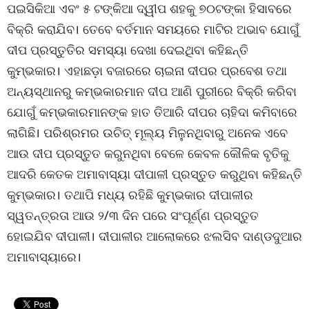
ପଇସିକିଆ ଏବଂ ୫ ଟଙ୍କିଆ ଦ୍ୱୀପ ଶହକୁ ୭୦ଟଙ୍କା ହିସାବରେ
ବିକ୍ରି କରାଯିବ। ତେବେ ବର୍ତମାନ ସମୟରେ ମାଟିର ଅଭାବ ଯୋଗୁଁ
ଦୀପ ପ୍ରସ୍ତୁତିର ସମସ୍ୟା ଦେଖା ଦେଇଥିବା କହିଛନ୍ତି
କୁମ୍ଭକାର। ଏହାଛଡ଼ା ବଜାରରେ ଚାଇନା ଦୀପର ପ୍ରବେଶ ତଥା
ଅନ୍ୟସ୍ଥାନରୁ କମ୍ଭକାରମାନ ଦୀପ ଆଣି ପୁରୀରେ ବିକ୍ରି କରିବା
ଯୋଗୁଁ କମ୍ଭକାରମାନଙ୍କ ହାତ ତିଆରି ଦୀପର ଚାହିଦା କମିବାରେ
ଲାଗିଛି। ପରିଶ୍ରମର ଉଚିତ୍ ମୂଲ୍ୟ ମିଳୁନଥିବାରୁ ଅନେକ ଏବେ
ଆଉ ଦୀପ ପ୍ରସ୍ତୁତ କରୁନଥିବା ବେଳେ କେବଳ କୌଳିକ ବୃତିକୁ
ଆଦରି କେତକ ଅମାବାସ୍ୟା ଦୀପାଳୀ ପ୍ରସ୍ତୁତ କରୁଥିବା କହିଛନ୍ତି
କୁମ୍ଭକାର। ତଥାପି ମଧ୍ୟ ରହିଛି କୁମ୍ଭକାର ଦୀପାଳୀର
ସ୍ୱତନ୍ତ୍ରତା ଆଉ ୨/୩ ଦିନ ପରେ ସଂପୂର୍ଣ୍ଣ ପ୍ରସ୍ତୁତ
ହୋଇଯିବ ଦୀପାଳୀ। ଦୀପାଳୀର ଆଲୋକରେ ଝଲସିବ ଦାଣ୍ଡଦୁଆର
ଅମାବାସ୍ୟାରେ।