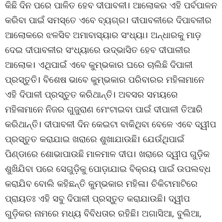
କିଛି ଦିନ ପରେ ପାଳିତ ହେବ ଦୀପାବଳୀ। ଆଲୋକର ଏହି ପର୍ବପାଳନ
କରିବା ପାଇଁ ସମସ୍ତେ ଏବେ ବ୍ୟଗ୍ର। ଦୀପାବଳୀରେ ଦିପାବଳୀର
ଆଲୋକରେ ଝଳସିବ ଅମାବାସ୍ୟାର ସଂଧ୍ୟା। ଅନ୍ଧାରକୁ ମାଡ଼
ଦେଇ ଦୀପାବଳୀର ସଂଧ୍ୟାରେ ଉଦ୍ଭାସିତ ହେବ ଦୀପାଳୀର
ଆଲୋକ। ଏଥିପାଇଁ ଏବେ କୁମ୍ଭକାର ଘରେ ଚାଲିଛି ଦିପାଳୀ
ପ୍ରସ୍ତୁତି। ବିଶେଷ ଭାବେ କୁମ୍ଭକାର ପରିବାରର ମହିଳାମାନେ
ଏହି ଦିପାଳୀ ପ୍ରସ୍ତୁତ କରିଥାନ୍ତି। ଅବସର ସମୟରେ
ମହିଳାମାନେ ନିଜର ଗୁଜୁରାଣ ମେଂଟାଇବା ପାଇଁ ଦୀପାଳୀ ତିଆରି
କରିଥାନ୍ତି। ଦୀପାବଳୀ ଦିନ କେଇଟା ବାକିଥିବା ବେଳେ ଏବେ ଦ୍ୱୀପ
ପ୍ରସ୍ତୁତ କରାଯାଇ ଖରାରେ ଶୁଖାଯାଉଛି। ଯେଉଁଥିପାଇଁ
ପିଣ୍ଡାରେ ଶୋଭାପାଉଛି ମାଳମାଳ ଦୀପ। ଖରାରେ ଦ୍ୱୀପ ଗୁଡ଼ିକ
ଶୁଖିଯିବା ପରେ ସେଗୁଡ଼ିକୁ ପୋଡ଼ାଯାଇ ବିକ୍ରୟ ପାଇଁ ଉପଲବ୍ଧ
କରାଯିବ ବୋଲି କହିଛନ୍ତି କୁମ୍ଭକାର ମହିଳା। ଚିକିଟାମାଟିରେ
ପ୍ରାୟତଃ ଏହି ସବୁ ଦିପାଳୀ ପ୍ରସ୍ତୁତ କରାଯାଉଛି। ଦ୍ୱୀପ
ଗୁଡ଼ିକର ନାମରେ ମଧ୍ୟ ବିବିଧତାର ରହିଛି। ଅଗାସିଆ, ବୁଲିଆ,