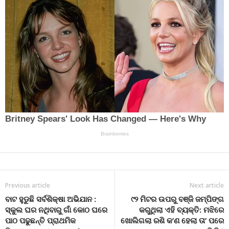
Previous article
Next article
ବାଟ ହୁଡୁଛି ସର୍ବଶିକ୍ଷା ଅଭିଯାନ :
୯୨ ମିଟର ଉପରୁ ବଞ୍ଜି ଜମ୍ପିଙ୍ଗ
ସ୍କୁଲ ଘର ନଥିବାରୁ ଗାଁ କୋଠ ଘରେ
କରୁଥିଲା ଏହି ବ୍ୟକ୍ତି: ମଝିରେ
ପାଠ ପଢୁଛନ୍ତି ପ୍ରାଥମିକ
ଖୋଲିଗଲା ରଶି କ’ଣ ହେଲା ତା’ ପରେ