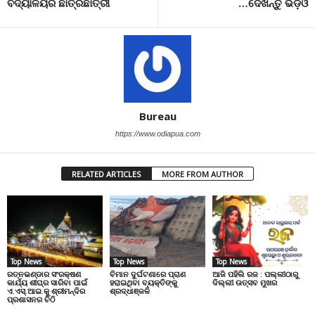
ବିଦ୍ୟାଳୟର ଛାତ୍ରଛାତ୍ରୀ
…ଦେଖନ୍ତୁ ଭିଡ଼ିଓ
Bureau
https://www.odiapua.com
RELATED ARTICLES
MORE FROM AUTHOR
Top News
Top News
Top News
ରତ୍ନଭଣ୍ଡାର ସଂରକ୍ଷଣ
ବିମାନ ଦୁର୍ଘଟଣାରେ ପ୍ରାଣ
ଆଜି ପହିଲି ରଜ : ପଲ୍ଲୀଠାରୁ
କାର୍ଯ୍ୟ ଶୀଘ୍ର ସାରିବା ପାଇଁ
ହରାଇଥିବା ବ୍ୟକ୍ତିଙ୍କୁ
ଦିଲ୍ଲୀ ଉତ୍ସବ ମୁଖର
ଏ.ଏସ୍.ଆଇ.କୁ ଶ୍ରୀମନ୍ଦିର
ଶ୍ରଦ୍ଧାଞ୍ଜଳି
ପ୍ରଶାସନର ଚିଠି