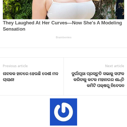
Previous article
Next article
ନାବଳକ ହାତରେ ହେଉଛି ଦେଶୀ ମଦ
ଦୁର୍ଗାପୂଜା ପ୍ରସ୍ତୁତି ସଭାକୁ ସଫଳ
ଚାଲାଣ!
କରିବାକୁ କଟକ ମହାନଗର ଶାନ୍ତି
କମିଟି ପକ୍ଷରୁ ନିବେଦନ