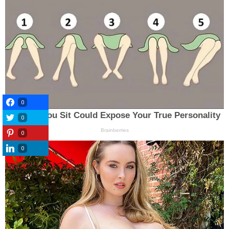
0
0
0
0