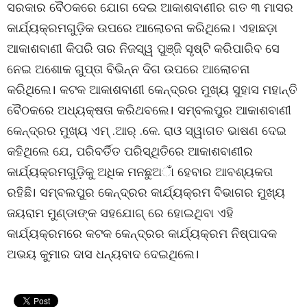
ସରକାର ବୈଠକରେ ଯୋଗ ଦେଇ ଆକାଶବାଣୀର ଗତ ୩ ମାସର
କାର୍ଯ୍ୟକ୍ରମଗୁଡ଼ିକ ଉପରେ ଆଲୋଚନା କରିଥିଲେ। ଏହାଛଡ଼ା
ଆକାଶବାଣୀ କିପରି ତାର ନିଜସ୍ୱ ପୁଞ୍ଜି ସୃଷ୍ଟି କରିପାରିବ ସେ
ନେଇ ଅଶୋକ ଗୁପ୍ତା ବିଭିନ୍ନ ଦିଗ ଉପରେ ଆଲୋଚନା
କରିଥିଲେ। କଟକ ଆକାଶବାଣୀ କେନ୍ଦ୍ରର ମୁଖ୍ୟ ସୁହାସ ମହାନ୍ତି
ବୈଠକରେ ଅଧ୍ୟକ୍ଷତା କରିଥବଲେ। ସମ୍ବଲପୁର ଆକାଶବାଣୀ
କେନ୍ଦ୍ରର ମୁଖ୍ୟ ଏମ୍ .ଆର୍ .କେ. ରାଓ ସ୍ୱାଗତ ଭାଷଣ ଦେଇ
କହିଥିଲେ ଯେ, ପରିବର୍ତିତ ପରିସ୍ଥିତିରେ ଆକାଶବାଣୀର
କାର୍ଯ୍ୟକ୍ରମଗୁଡ଼ିକୁ ଅଧିକ ମନଛୁଅାଁ ହେବାର ଆବଶ୍ୟକତା
ରହିଛି। ସମ୍ବଲପୁର କେନ୍ଦ୍ରର କାର୍ଯ୍ୟକ୍ରମ ବିଭାଗର ମୁଖ୍ୟ
ଜୟରାମ ମୁଣ୍ଡାଙ୍କ ସହଯୋଗ୍ ରେ ହୋଇଥିବା ଏହି
କାର୍ଯ୍ୟକ୍ରମରେ କଟକ କେନ୍ଦ୍ରର କାର୍ଯ୍ୟକ୍ରମ ନିଷ୍ପାଦକ
ଅଭୟ କୁମାର ଦାସ ଧନ୍ୟବାଦ ଦେଇଥିଲେ।