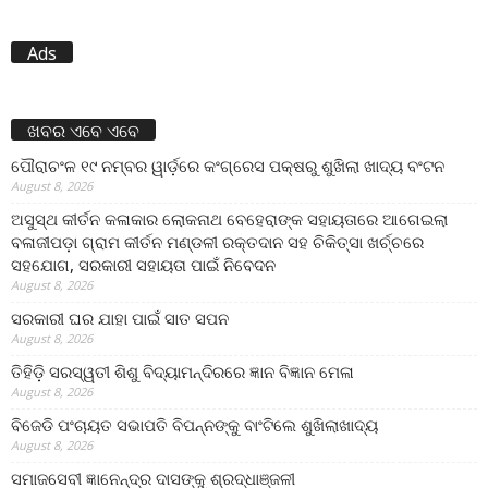
Ads
ଖବର ଏବେ ଏବେ
ପୌରାଚଂଳ ୧୯ ନମ୍ବର ୱାର୍ଡ଼ରେ କଂଗ୍ରେସ ପକ୍ଷରୁ ଶୁଖିଲା ଖାଦ୍ୟ ବଂଟନ
August 8, 2026
ଅସୁସ୍ଥ କୀର୍ତନ କଳାକାର ଲୋକନାଥ ବେହେରାଙ୍କ ସହାୟତାରେ ଆଗେଇଲା
ବଳାଜୀପଡ଼ା ଗ୍ରାମ କୀର୍ତନ ମଣ୍ଡଳୀ ରକ୍ତଦାନ ସହ ଚିକିତ୍ସା ଖର୍ଚ୍ଚରେ
ସହଯୋଗ, ସରକାରୀ ସହାୟତା ପାଇଁ ନିବେଦନ
August 8, 2026
ସରକାରୀ ଘର ଯାହା ପାଇଁ ସାତ ସପନ
August 8, 2026
ତିହିଡି଼ ସରସ୍ୱତୀ ଶିଶୁ ବିଦ୍ୟାମନ୍ଦିରରେ ଜ୍ଞାନ ବିଜ୍ଞାନ ମେଳା
August 8, 2026
ବିଜେଡି ପଂଚାୟତ ସଭାପତି ବିପନ୍ନଙ୍କୁ ବାଂଟିଲେ ଶୁଖିଲାଖାଦ୍ୟ
August 8, 2026
ସମାଜସେବୀ ଜ୍ଞାନେନ୍ଦ୍ର ଦାସଙ୍କୁ ଶ୍ରଦ୍ଧାଞ୍ଜଳୀ