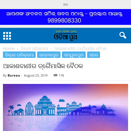
Ads
Home
ଜିଲ୍ଲା ପରିକ୍ରମା
ଆକାଶବାଣୀର ତ୍ରୈମାସିକ ବୈଠକ
ଜିଲ୍ଲା ପରିକ୍ରମା
ସମ୍ବଲପୁର
ସମ୍ୱଲପୁର
ସହର
ଆକାଶବାଣୀର ତ୍ରୈମାସିକ ବୈଠକ
By
Bureau
-
August 23, 2019
118