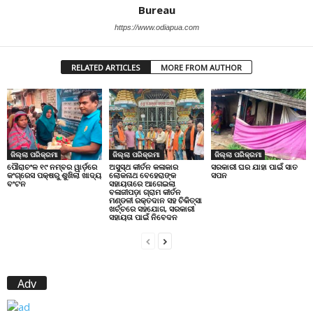
Bureau
https://www.odiapua.com
RELATED ARTICLES
MORE FROM AUTHOR
ଜିଲ୍ଲା ପରିକ୍ରମା
ଜିଲ୍ଲା ପରିକ୍ରମା
ଜିଲ୍ଲା ପରିକ୍ରମା
ପୌରାଚଂଳ ୧୯ ନମ୍ବର ୱାର୍ଡ଼ରେ
ଅସୁସ୍ଥ କୀର୍ତନ କଳାକାର
ସରକାରୀ ଘର ଯାହା ପାଇଁ ସାତ
କଂଗ୍ରେସ ପକ୍ଷରୁ ଶୁଖିଲା ଖାଦ୍ୟ
ଲୋକନାଥ ବେହେରାଙ୍କ
ସପନ
ବଂଟନ
ସହାୟତାରେ ଆଗେଇଲା
ବଳାଜୀପଡ଼ା ଗ୍ରାମ କୀର୍ତନ
ମଣ୍ଡଳୀ ରକ୍ତଦାନ ସହ ଚିକିତ୍ସା
ଖର୍ଚ୍ଚରେ ସହଯୋଗ, ସରକାରୀ
ସହାୟତା ପାଇଁ ନିବେଦନ
Adv