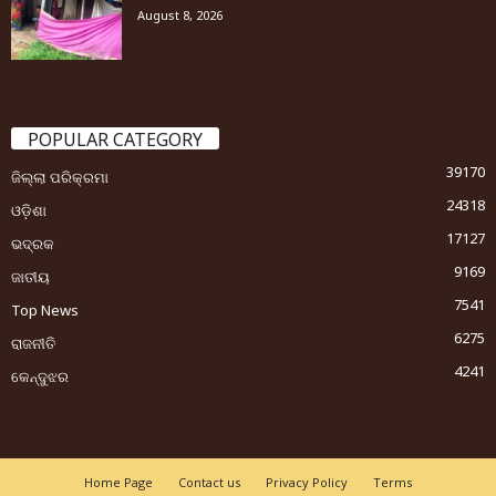
August 8, 2026
POPULAR CATEGORY
39170
ଜିଲ୍ଲା ପରିକ୍ରମା
24318
ଓଡ଼ିଶା
17127
ଭଦ୍ରକ
9169
ଜାତୀୟ
7541
Top News
6275
ରାଜନୀତି
4241
କେନ୍ଦୁଝର
Home Page
Contact us
Privacy Policy
Terms