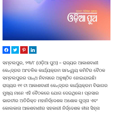
ସମ୍ବଲପୁର, ୨୩/୮ (ଓଡ଼ିଆ ପୁଅ) – ରାଜ୍ୟର ଆକାଶବାଣୀ
କେନ୍ଦ୍ରର ଆଂଚଳିକ କାର୍ଯ୍ୟକ୍ରମ ସମନ୍ୱୟ କମିଟିର ବୈଠକ
ସମ୍ବଲପୁରର ପାନ୍ଥ ନିବାସରେ ଅନୁଷ୍ଠିତ ହୋଇଯାଇଛି।
ରାଜ୍ୟର ୧୧ ଟା ଆକାଶବାଣୀ କେନ୍ଦ୍ରର କାର୍ଯ୍ୟକ୍ରମ ବିଭାଗର
ମୁଖ୍ୟ ମାନେ ଏହି ବୈଠକରେ ଯୋଗ ଦେଇଥିଲେ। ପ୍ରସାର
ଭାରତୀର ଅତିରିକ୍ତ ମହାନିର୍ଦ୍ଦେଶକ ଅଶୋକ ଗୁପ୍ତା ଏବଂ
କୋଲକାତା ଆକଶବାଣୀର ସହକାରୀ ନିର୍ଦ୍ଦେଶକ ନୀନା ସିହ୍ନା