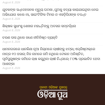
August 8, 2026
ଯୁବକଙ୍କ ସନ୍ଦେହଜନକ ମୃତ୍ୟୁ ଘଟଣା ,ପୁଅକୁ ହତ୍ୟା କାରାଯାଇଥିବା ନେଇ
ଅଭିଯୋଗ କଲେ ମା, ସାଇଂଟିଫିକ ଟିମର ଓ ଏସଡ଼ିପିଓଙ୍କ ତଦନ୍ତ
August 8, 2026
ଶିକ୍ଷକ ସୁଧାଂଶୁ ଶେଖର ମହାନ୍ତିଙ୍କୁ ଅବସର ସମ୍ବର୍ଦ୍ଧନା
August 8, 2026
ଚରଣ ଦାସ ଥିଲେ ଜଣେ ନୀତିନିଷ୍ଠ ବ୍ୟକ୍ତି
August 8, 2026
ଧାମନଗରରେ ଧାନକିଣା ନୂଆ ନିୟମରେ ଚାଷୀଙ୍କୁ ଝଟ୍‌କା,ଏଗ୍ରିଷ୍ଟାକ୍‌ରେ
ମାତ୍ର ୧୦ ହଜାର; ନିଜ ନାମରେ ଜମି ନଥିଲେ ଟୋକନ ଅନିଶ୍ଚିତ,
ପୂର୍ବପୁରୁଷଙ୍କ ଜମିରେ ଚାଷ କରୁଥିବା ଚାଷୀ ଚିନ୍ତାରେ; ୮୦% ପ୍ରଭାବିତ ହେବା
ଆଶଙ୍କା
August 8, 2026