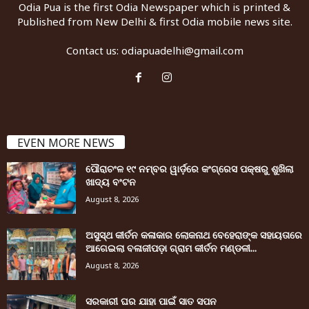
Odia Pua is the first Odia Newspaper which is printed &
Published from New Delhi & first Odia mobile news site.
Contact us:
odiapuadelhi@gmail.com
EVEN MORE NEWS
ପୌରାଚଂଳ ୧୯ ନମ୍ବର ୱାର୍ଡ଼ରେ କଂଗ୍ରେସ ପକ୍ଷରୁ ଶୁଖିଲା
ଖାଦ୍ୟ ବଂଟନ
August 8, 2026
ଅସୁସ୍ଥ କୀର୍ତନ କଳାକାର ଲୋକନାଥ ବେହେରାଙ୍କ ସହାୟତାରେ
ଆଗେଇଲା ବଳାଜୀପଡ଼ା ଗ୍ରାମ କୀର୍ତନ ମଣ୍ଡଳୀ...
August 8, 2026
ସରକାରୀ ଘର ଯାହା ପାଇଁ ସାତ ସପନ