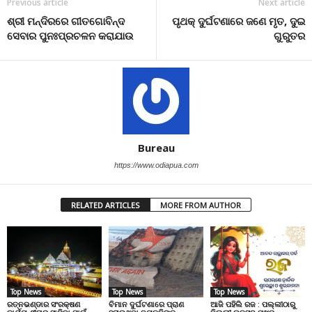
Previous article
Next article
ଶ୍ରୀ ମନ୍ଦିରରେ ଗୀତଗୋବିନ୍ଦ
ପୃଥକ୍‌ ଦୁର୍ଘଟଣାରେ ଜଣେ ମୃତ, ଦୁଇ
ସେବାର ପୁନଃପ୍ରଚଳନ କରାଯାଉ
ଗୁରୁତର
Bureau
https://www.odiapua.com
RELATED ARTICLES
MORE FROM AUTHOR
Top News
Top News
Top News
ରତ୍ନଭଣ୍ଡାର ସଂରକ୍ଷଣ
ବିମାନ ଦୁର୍ଘଟଣାରେ ପ୍ରାଣ
ଆଜି ପହିଲି ରଜ : ପଲ୍ଲୀଠାରୁ