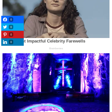
0
0
0
0