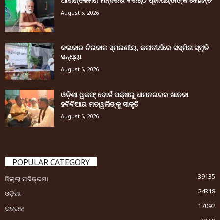
ଆଖଣ୍ଡଳମଣି ମନ୍ଦିରର ବରିଷ୍ଠ ପୂଜାପଣ୍ଡାଙ୍କ ଦେହାନ୍ତ
August 5, 2026
କଳାକାର ଚିରକାଳ ସ୍ମରଣୀୟ, କଳାତୀର୍ଥରେ ସସ୍ମିତା ସ୍ମୃତି
ସନ୍ଧ୍ୟା
August 5, 2026
ଓଡ଼ିଶା ୱକଫ୍ ବୋର୍ଡ ପକ୍ଷରୁ ଧାମନଗରର ଖାନକା
ହବିବିଆର ମତୱଲିଙ୍କୁ ସୀକୃତି
August 5, 2026
POPULAR CATEGORY
39135
ଜିଲ୍ଲା ପରିକ୍ରମା
24318
ଓଡ଼ିଶା
17092
ଭଦ୍ରକ