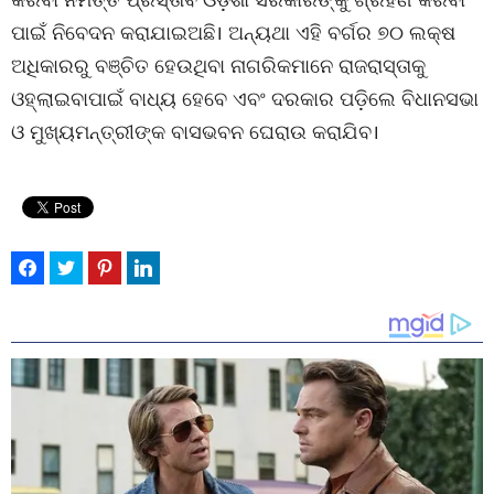
ପାଇଁ ନିବେଦନ କରାଯାଇଅଛି। ଅନ୍ୟଥା ଏହି ବର୍ଗର ୭୦ ଲକ୍ଷ
ଅଧିକାରରୁ ବଞ୍ଚିତ ହେଉଥିବା ନାଗରିକମାନେ ରାଜରାସ୍ତାକୁ
ଓହ୍ଲାଇବାପାଇଁ ବାଧ୍ୟ ହେବେ ଏବଂ ଦରକାର ପଡ଼ିଲେ ବିଧାନସଭା
ଓ ମୁଖ୍ୟମନ୍ତ୍ରୀଙ୍କ ବାସଭବନ ଘେରାଉ କରାଯିବ।