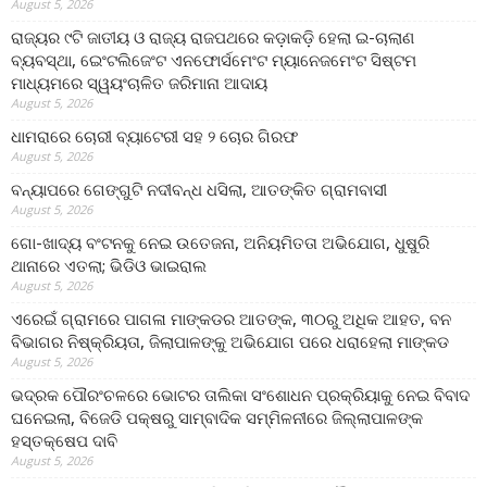
August 5, 2026
ରାଜ୍ୟର ୯ଟି ଜାତୀୟ ଓ ରାଜ୍ୟ ରାଜପଥରେ କଡ଼ାକଡ଼ି ହେଲା ଇ-ଚାଲାଣ
ବ୍ୟବସ୍ଥା, ଇେଂଟଲିଜେଂଟ ଏନଫୋର୍ସମେଂଟ ମ୍ୟାନେଜମେଂଟ ସିଷ୍ଟମ
ମାଧ୍ୟମରେ ସ୍ୱୟଂଚାଳିତ ଜରିମାନା ଆଦାୟ
August 5, 2026
ଧାମରାରେ ଚୋରୀ ବ୍ୟାଟେରୀ ସହ ୨ ଚୋର ଗିରଫ
August 5, 2026
ବନ୍ୟାପରେ ଗେଙ୍ଗୁଟି ନଦୀବନ୍ଧ ଧସିଲା, ଆତଙ୍କିତ ଗ୍ରାମବାସୀ
August 5, 2026
ଗୋ-ଖାଦ୍ୟ ବଂଟନକୁ ନେଇ ଉତେଜନା, ଅନିୟମିତତା ଅଭିଯୋଗ, ଧୁଷୁରି
ଥାନାରେ ଏତଲା; ଭିଡିଓ ଭାଇରାଲ
August 5, 2026
ଏରେଇଁ ଗ୍ରାମରେ ପାଗଳା ମାଙ୍କଡର ଆତଙ୍କ, ୩୦ରୁ ଅଧିକ ଆହତ, ବନ
ବିଭାଗର ନିଷ୍କ୍ରିୟତା, ଜିଲାପାଳଙ୍କୁ ଅଭିଯୋଗ ପରେ ଧରାହେଲା ମାଙ୍କଡ
August 5, 2026
ଭଦ୍ରକ ପୌରଂଚଳରେ ଭୋଟର ତାଲିକା ସଂଶୋଧନ ପ୍ରକ୍ରିୟାକୁ ନେଇ ବିବାଦ
ଘନେଇଲା, ବିଜେଡି ପକ୍ଷରୁ ସାମ୍ବାଦିକ ସମ୍ମିଳନୀରେ ଜିଲ୍ଲାପାଳଙ୍କ
ହସ୍ତକ୍ଷେପ ଦାବି
August 5, 2026