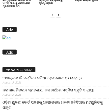
କାର୍ଯ୍ୟ ଶୀଘ୍ର ସାରିବା ପାଇଁ
ହରାଇଥିବା ବ୍ୟକ୍ତିଙ୍କୁ
ଦିଲ୍ଲୀ ଉତ୍ସବ ମୁଖର
ଏ.ଏସ୍.ଆଇ.କୁ ଶ୍ରୀମନ୍ଦିର
ଶ୍ରଦ୍ଧାଞ୍ଜଳି
ପ୍ରଶାସନର ଚିଠି
Adv
Ads
ଖବର ଏବେ ଏବେ
ଆଖଣ୍ଡଳମଣି ମନ୍ଦିରର ବରିଷ୍ଠ ପୂଜାପଣ୍ଡାଙ୍କ ଦେହାନ୍ତ
August 5, 2026
କଳାକାର ଚିରକାଳ ସ୍ମରଣୀୟ, କଳାତୀର୍ଥରେ ସସ୍ମିତା ସ୍ମୃତି ସନ୍ଧ୍ୟା
August 5, 2026
ଓଡ଼ିଶା ୱକଫ୍ ବୋର୍ଡ ପକ୍ଷରୁ ଧାମନଗରର ଖାନକା ହବିବିଆର ମତୱଲିଙ୍କୁ
ସୀକୃତି