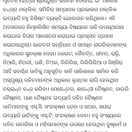
ପୂର୍ବତନ ମନ୍ତ୍ରୀ ଶ୍ରୀଯୁକ୍ତ ଭଜମନ ବେହେରା, ଇଂ ଅଲେଖ
ଚନ୍ଦ୍ର ମଲ୍ଲିକ, ସମିତିର ସମ୍ପାଦକ ପ୍ରଭାକର ମଲ୍ଲିକ
ଇତ୍ୟାଦି ବହୁ ବିଶିଷ୍ଟ ବ୍ୟକ୍ତି ଯୋଗଦାନ କରିଥିଲେ। ଏହି
ଅବସରରେ ନିମ୍ନଲିଖିତ ସମସ୍ୟା ବିଷୟରେ ଦାବି ଉପସ୍ଥାପନା
କରାଯାଇ ବିଚାର ଆଲୋଚନା କରାଯାଇ ପ୍ରସ୍ତାବ ଗ୍ରହଣ
କରାଯାଇଥିଲା। ଭାରତର ସମ୍ବିଧାନ ଓ ସମସ୍ତ ନାଗରିକମାନଙ୍କ
ଅଧିକାରର ସୁରକ୍ଷା ଦେବା। କେଉଟ, କୈବର୍ତ୍ତ, ଧୀବର, ରାଢ଼ି,
ନିଆରି, ନିଅରୀ, ଘଣି, ତିଅର, ଗିରିଗିରା, ଗିରିଗିରିଆ ଓ ଜିଞ୍ଜିରା
ଆଦି ସବର୍ଣ୍ଣ ଜାତିକୁ ଅନୁସୂଚିତ ଜାତି ତାଲିକାରେ ସାମିଲ କରି
ଅସ୍ପୃଶ୍ୟ ଦଳିତମାନଙ୍କ ଅଧିକାର ଲୁଣ୍ଠନ ଲାଗି ହେଉଥିବା
ଚକ୍ରାନ୍ତ ବନ୍ଦ କରିବା। ମେହେନ୍ତର, କାଳନ୍ଦୀ ବୈଷ୍ଣବ, ବାଉରି
ବୈଷ୍ଣବ, ପାଣ ବୈଷ୍ଣବ ଇତ୍ୟାଦି ଦଳିତ ବୈଷ୍ଣବ
ଜାତିମାନଙ୍କୁ ଏସ୍‌.ସି. ସଂରକ୍ଷଣ ଦେବା ଓ ସଅର, ସଉରା
ଇତ୍ୟାଦି ଜାତିଙ୍କୁ ଏସ୍‌.ଟି. ସଂରକ୍ଷଣ ଦେବା। ବହୁ ସଂଖ୍ୟାରେ
ଦଳିତ ନାବାଳିକା ଓ ମହିଳାମାନଙ୍କ ଉପରେ ହେଉଥିବା ଦୁଷ୍କର୍ମ ଓ