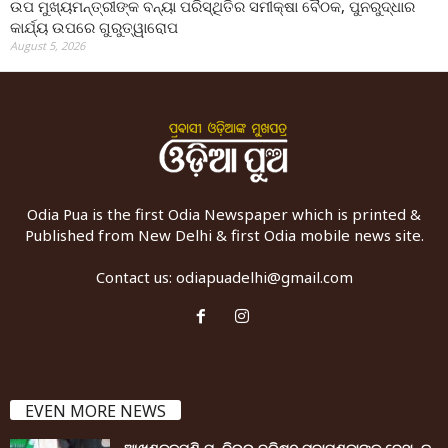
ଉପ ମୁଖ୍ୟମନ୍ତ୍ରୀଙ୍କ ବନ୍ୟା ପରିସ୍ଥିତିର ସମୀକ୍ଷା ବୈଠକ, ପୁନରୁଦ୍ଧାର
କାର୍ଯ୍ୟ ଉପରେ ଗୁରୁତ୍ୱାରୋପ
August 5, 2026
Odia Pua is the first Odia Newspaper which is printed &
Published from New Delhi & first Odia mobile news site.
Contact us:
odiapuadelhi@gmail.com
EVEN MORE NEWS