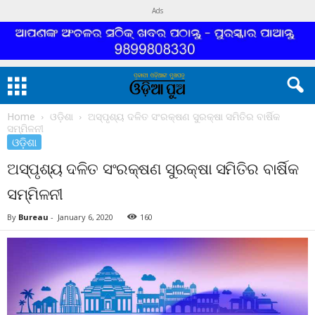
Ads
Home
ଓଡ଼ିଶା
ଅସ୍ପୃଶ୍ୟ ଦଳିତ ସଂରକ୍ଷଣ ସୁରକ୍ଷା ସମିତିର ବାର୍ଷିକ
ସମ୍ମିଳନୀ
ଓଡ଼ିଶା
ଅସ୍ପୃଶ୍ୟ ଦଳିତ ସଂରକ୍ଷଣ ସୁରକ୍ଷା ସମିତିର ବାର୍ଷିକ
ସମ୍ମିଳନୀ
By
Bureau
-
January 6, 2020
160