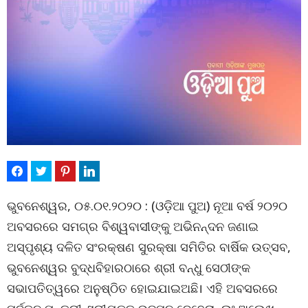
ଭୁବନେଶ୍ୱର, ୦୫.୦୧.୨୦୨୦ : (ଓଡ଼ିଆ ପୁଅ) ନୂଆ ବର୍ଷ ୨୦୨୦
ଅବସରରେ ସମଗ୍ର ବିଶ୍ୱବାସୀଙ୍କୁ ଅଭିନନ୍ଦନ ଜଣାଇ
ଅସ୍ପୃଶ୍ୟ ଦଳିତ ସଂରକ୍ଷଣ ସୁରକ୍ଷା ସମିତିର ବାର୍ଷିକ ଉତ୍ସବ,
ଭୁବନେଶ୍ୱର ବୁଦ୍ଧବିହାରଠାରେ ଶ୍ରୀ ବନ୍ଧୁ ସେଠୀଙ୍କ
ସଭାପତିତ୍ୱରେ ଅନୁଷ୍ଠିତ ହୋଇଯାଇଅଛି। ଏହି ଅବସରରେ