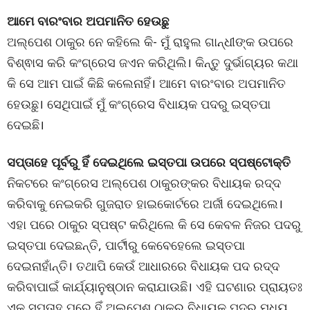
ଆମେ ବାରଂବାର ଅପମାନିତ ହେଉଛୁ
ଅଲ୍ପେଶ ଠାକୁର ନେ କହିଲେ କି- ମୁଁ ରାହୁଲ ଗାନ୍ଧୀଙ୍କ ଉପରେ
ବିଶ୍ଵାସ କରି କଂଗ୍ରେସ ଜଏନ କରିଥିଲି। କିନ୍ତୁ ଦୁର୍ଭାଗ୍ୟର କଥା
କି ସେ ଆମ ପାଇଁ କିଛି କଲେନାହିଁ। ଆମେ ବାରଂବାର ଅପମାନିତ
ହେଉଛୁ। ସେଥିପାଇଁ ମୁଁ କଂଗ୍ରେସ ବିଧାୟକ ପଦରୁ ଇସ୍ତପା
ଦେଇଛି।
ସପ୍ତାହେ ପୂର୍ବରୁ ହିଁ ଦେଇଥିଲେ ଇସ୍ତପା ଉପରେ ସ୍ପଷ୍ଟୋକ୍ତି
ନିକଟରେ କଂଗ୍ରେସ ଅଲ୍ପେଶ ଠାକୁରଙ୍କର ବିଧାୟକ ରଦ୍ଦ
କରିବାକୁ ନେଇକରି ଗୁଜରାତ ହାଇକୋର୍ଟରେ ଅର୍ଜୀ ଦେଇଥିଲେ।
ଏହା ପରେ ଠାକୁର ସ୍ପଷ୍ଟ କରିଥିଲେ କି ସେ କେବଳ ନିଜର ପଦରୁ
ଇସ୍ତପା ଦେଇଛନ୍ତି, ପାର୍ଟୀରୁ କେବେହେଲେ ଇସ୍ତପା
ଦେଇନାହାଁନ୍ତି। ତଥାପି କେଉଁ ଆଧାରରେ ବିଧାୟକ ପଦ ରଦ୍ଦ
କରିବାପାଇଁ କାର୍ଯ୍ୟାନୁଷ୍ଠାନ କରାଯାଉଛି। ଏହି ଘଟଣାର ପ୍ରାୟତଃ
ଏକ ସପ୍ତାହ ପରେ ହିଁ ଅଲ୍ପେଶ ଠାକୁର ବିଧାୟକ ପଦରୁ ମଧ୍ୟ