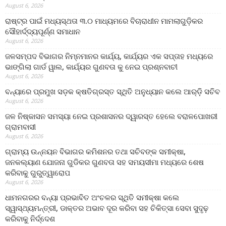
August 6, 2026
ରାଷ୍ଟ୍ର ପାଇଁ ମଧ୍ୟସ୍ଥତା ୩.୦ ମାଧ୍ୟମରେ ବିଚାରାଧୀନ ମାମଲାଗୁଡ଼ିକର
ସୌହାର୍ଦ୍ଦ୍ୟପୂର୍ଣ୍ଣ ସମାଧାନ
August 6, 2026
ଜଳସମ୍ପଦ ବିଭାଗର ନିମ୍ନମାନର କାର୍ଯ୍ୟ, କାର୍ଯ୍ୟର ଏକ ସପ୍ତାହ ମଧ୍ୟରେ
ଭାଙ୍ଗିଲା ଗାର୍ଡ ୱାଲ, କାର୍ଯ୍ୟର ଗୁଣବତା କୁ ନେଇ ପ୍ରଶ୍ନବାଚୀ
August 6, 2026
ବନ୍ୟାରେ ପ୍ରମୁଖ ସଡ଼କ କ୍ଷତିଗ୍ରସ୍ତ ସ୍ଥିତି ଅନୁଧ୍ୟାନ କଲେ ଆର୍‌ଡ଼ି ସଚିବ
August 6, 2026
ଜଳ ନିଷ୍କାସନ ସମସ୍ୟା ନେଇ ପ୍ରଶାସନର ଦ୍ୱାରସ୍ତ ହେଲେ ବରାଳପୋଖରୀ
ଗ୍ରାମବାସୀ
August 6, 2026
ଗ୍ରାମ୍ୟ ଉନ୍ନୟନ ବିଭାଗର କମିଶନର ତଥା ସଚିବଙ୍କ ସମୀକ୍ଷା,
ଜନକଲ୍ୟାଣ ଯୋଜନା ଗୁଡିକର ଗୁଣବତା ସହ ସମୟସୀମା ମଧ୍ୟରେ ଶେଷ
କରିବାକୁ ଗୁରୁତ୍ୱାରୋପ
August 6, 2026
ଧାମନଗରର ବନ୍ୟା ପ୍ରଭାବିତ ଅଂଚଳର ସ୍ଥିତି ସମୀକ୍ଷା କଲେ
ସ୍ୱାସ୍ଥ୍ୟମନ୍ତ୍ରୀ, ଡାକ୍ତର ଅଭାବ ଦୂର କରିବା ସହ ଚିକିତ୍ସା ସେବା ସୁଦୃଢ଼
କରିବାକୁ ନିର୍ଦ୍ଦେଶ