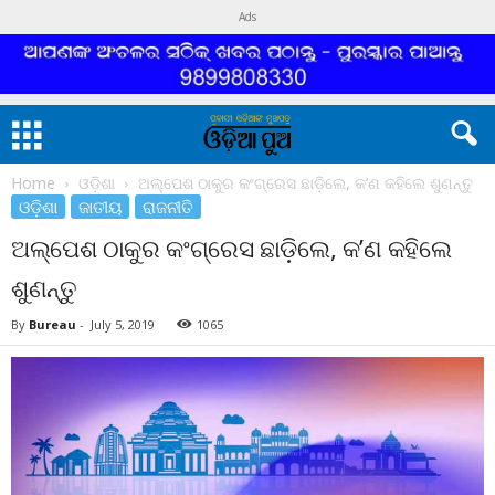
Ads
Home
ଓଡ଼ିଶା
ଅଲ୍ପେଶ ଠାକୁର କଂଗ୍ରେସ ଛାଡ଼ିଲେ, କ’ଣ କହିଲେ ଶୁଣନ୍ତୁ
ଓଡ଼ିଶା
ଜାତୀୟ
ରାଜନୀତି
ଅଲ୍ପେଶ ଠାକୁର କଂଗ୍ରେସ ଛାଡ଼ିଲେ, କ’ଣ କହିଲେ
ଶୁଣନ୍ତୁ
By
Bureau
-
July 5, 2019
1065