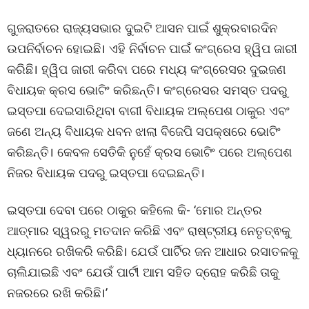
ଗୁଜରାତରେ ରାଜ୍ୟସଭାର ଦୁଇଟି ଆସନ ପାଇଁ ଶୁକ୍ରବାରଦିନ
ଉପନିର୍ବାଚନ ହୋଇଛି। ଏହି ନିର୍ବାଚନ ପାଇଁ କଂଗ୍ରେସ ହ୍ୱିପ ଜାରୀ
କରିଛି। ହ୍ୱିପ ଜାରୀ କରିବା ପରେ ମଧ୍ୟ କଂଗ୍ରେସର ଦୁଇଜଣ
ବିଧାୟକ କ୍ରସ ଭୋଟିଂ କରିଛନ୍ତି। କଂଗ୍ରେସର ସମସ୍ତ ପଦରୁ
ଇସ୍ତପା ଦେଇସାରିଥିବା ବାଗୀ ବିଧାୟକ ଅଲ୍ପେଶ ଠାକୁର ଏବଂ
ଜଣେ ଅନ୍ୟ ବିଧାୟକ ଧବନ ଝାଲା ବିଜେପି ସପକ୍ଷରେ ଭୋଟିଂ
କରିଛନ୍ତି। କେବଳ ସେତିକି ନୁହେଁ କ୍ରସ ଭୋଟିଂ ପରେ ଅଲ୍ପେଶ
ନିଜର ବିଧାୟକ ପଦରୁ ଇସ୍ତପା ଦେଇଛନ୍ତି।
ଇସ୍ତପା ଦେବା ପରେ ଠାକୁର କହିଲେ କି- ‘ମୋର ଅନ୍ତର
ଆତ୍ମାର ସ୍ୱରରୁ ମତଦାନ କରିଛି ଏବଂ ରାଷ୍ଟ୍ରୀୟ ନେତୃତ୍ଵକୁ
ଧ୍ୟାନରେ ରଖିକରି କରିଛି। ଯେଉଁ ପାର୍ଟିର ଜନ ଆଧାର ରସାତଳକୁ
ଚାଲିଯାଇଛି ଏବଂ ଯେଉଁ ପାର୍ଟୀ ଆମ ସହିତ ଦ୍ରୋହ କରିଛି ତାକୁ
ନଜରରେ ରଖି କରିଛି।’