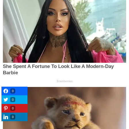
0
0
0
0