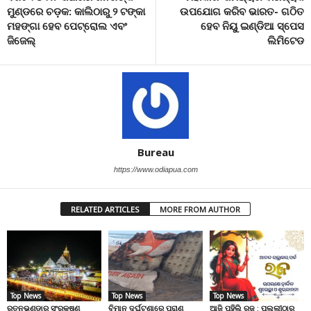
ମୁଣ୍ଡରେ ଚଡ଼କ: କାଲିଠାରୁ ୨ ଟଙ୍କା
ଉପଯୋଗ କରିବ ଭାରତ- ଗଠିତ
ମହଙ୍ଗା ହେବ ପେଟ୍ରୋଲ ଏବଂ
ହେବ ନିୟୁ ଇଣ୍ଡିଆ ସ୍ପେସ
ଜିଜେଲ୍
ଲିମିଟେଡ
Bureau
https://www.odiapua.com
RELATED ARTICLES
MORE FROM AUTHOR
Top News
Top News
Top News
ରତ୍ନଭଣ୍ଡାର ସଂରକ୍ଷଣ
ବିମାନ ଦୁର୍ଘଟଣାରେ ପ୍ରାଣ
ଆଜି ପହିଲି ରଜ : ପଲ୍ଲୀଠାରୁ