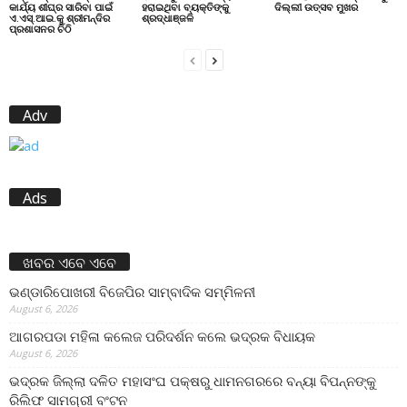
କାର୍ଯ୍ୟ ଶୀଘ୍ର ସାରିବା ପାଇଁ
ହରାଇଥିବା ବ୍ୟକ୍ତିଙ୍କୁ
ଦିଲ୍ଲୀ ଉତ୍ସବ ମୁଖର
ଏ.ଏସ୍.ଆଇ.କୁ ଶ୍ରୀମନ୍ଦିର
ଶ୍ରଦ୍ଧାଞ୍ଜଳି
ପ୍ରଶାସନର ଚିଠି
Adv
Ads
ଖବର ଏବେ ଏବେ
ଭଣ୍ଡାରିପୋଖରୀ ବିଜେପିର ସାମ୍ବାଦିକ ସମ୍ମିଳନୀ
August 6, 2026
ଆଗରପଡା ମହିଳା କଲେଜ ପରିଦର୍ଶନ କଲେ ଭଦ୍ରକ ବିଧାୟକ
August 6, 2026
ଭଦ୍ରକ ଜିଲ୍ଲା ଦଳିତ ମହାସଂଘ ପକ୍ଷରୁ ଧାମନଗରରେ ବନ୍ୟା ବିପନ୍ନଙ୍କୁ
ରିଲିଫ ସାମଗ୍ରୀ ବଂଟନ