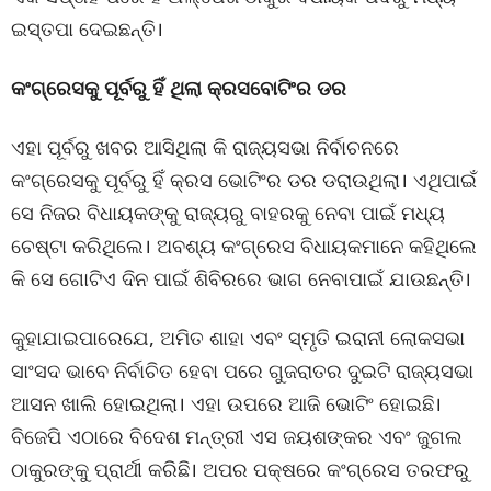
ଇସ୍ତପା ଦେଇଛନ୍ତି।
କଂଗ୍ରେସକୁ ପୂର୍ବରୁ ହିଁ ଥିଲା କ୍ରସବୋଟିଂର ଡର
ଏହା ପୂର୍ବରୁ ଖବର ଆସିଥିଲା କି ରାଜ୍ୟସଭା ନିର୍ବାଚନରେ
କଂଗ୍ରେସକୁ ପୂର୍ବରୁ ହିଁ କ୍ରସ ଭୋଟିଂର ଡର ଡରାଉଥିଲା। ଏଥିପାଇଁ
ସେ ନିଜର ବିଧାୟକଙ୍କୁ ରାଜ୍ୟରୁ ବାହରକୁ ନେବା ପାଇଁ ମଧ୍ୟ
ଚେଷ୍ଟା କରିଥିଲେ। ଅବଶ୍ୟ କଂଗ୍ରେସ ବିଧାୟକମାନେ କହିଥିଲେ
କି ସେ ଗୋଟିଏ ଦିନ ପାଇଁ ଶିବିରରେ ଭାଗ ନେବାପାଇଁ ଯାଉଛନ୍ତି।
କୁହାଯାଇପାରେଯେ, ଅମିତ ଶାହା ଏବଂ ସ୍ମୃତି ଇରାନୀ ଲୋକସଭା
ସାଂସଦ ଭାବେ ନିର୍ବାଚିତ ହେବା ପରେ ଗୁଜରାତର ଦୁଇଟି ରାଜ୍ୟସଭା
ଆସନ ଖାଲି ହୋଇଥିଲା। ଏହା ଉପରେ ଆଜି ଭୋଟିଂ ହୋଇଛି।
ବିଜେପି ଏଠାରେ ବିଦେଶ ମନ୍ତ୍ରୀ ଏସ ଜୟଶଙ୍କର ଏବଂ ଜୁଗଲ
ଠାକୁରଙ୍କୁ ପ୍ରାର୍ଥୀ କରିଛି। ଅପର ପକ୍ଷରେ କଂଗ୍ରେସ ତରଫରୁ