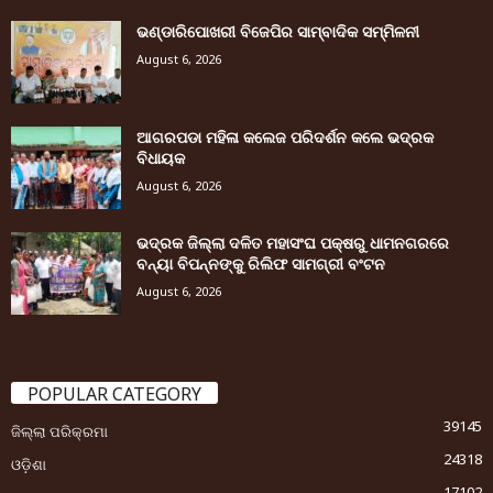
ଭଣ୍ଡାରିପୋଖରୀ ବିଜେପିର ସାମ୍ବାଦିକ ସମ୍ମିଳନୀ
August 6, 2026
ଆଗରପଡା ମହିଳା କଲେଜ ପରିଦର୍ଶନ କଲେ ଭଦ୍ରକ
ବିଧାୟକ
August 6, 2026
ଭଦ୍ରକ ଜିଲ୍ଲା ଦଳିତ ମହାସଂଘ ପକ୍ଷରୁ ଧାମନଗରରେ
ବନ୍ୟା ବିପନ୍ନଙ୍କୁ ରିଲିଫ ସାମଗ୍ରୀ ବଂଟନ
August 6, 2026
POPULAR CATEGORY
39145
ଜିଲ୍ଲା ପରିକ୍ରମା
24318
ଓଡ଼ିଶା
17102