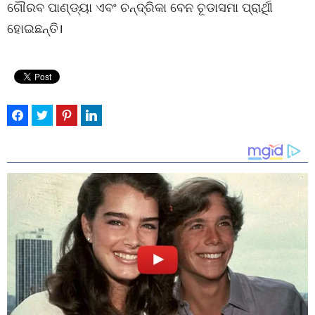
ଗୌରବ ପାଣ୍ଡ୍ୟା ଏବଂ ଚନ୍ଦ୍ରିକା ବେନ ଚୂଡାସମା ପ୍ରାର୍ଥିୀ
ହୋଇଛନ୍ତି।