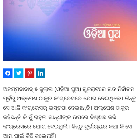
ଅହମ୍ମଦାବାଦ୍ ୫ ଜୁଲାଇ (ଓଡ଼ିଆ ପୁଅ) ଗୁଜରାଟରେ ଗତ ନିର୍ବାଚନ
ପୂର୍ବରୁ ଅଲ୍ପେଶ ଠାକୁର କଂଗ୍ରେସରେ ଯୋଗ ଦେଇଥିଲେ। କିନ୍ତୁ
ସେ ଆଜି କଂଗ୍ରେସରୁ ଇସ୍ତପା ଦେଇଛନ୍ତି। ଅଲ୍ପେଶ ଠାକୁର
କହିଛନ୍ତି କି ମୁଁ ରାହୁଲ ଗାନ୍ଧୀଙ୍କ ଉପରେ ବିଶ୍ଵାସ କରି
କଂଗ୍ରେସରେ ଯୋଗ ଦେଇଥିଲି। କିନ୍ତୁ ଦୁର୍ଭାଗ୍ୟର କଥା କି ସେ
ଆମ ପାଇଁ କିଛି କଲେନାହିଁ।