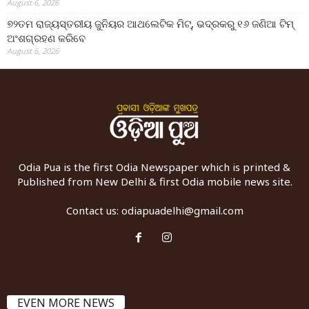
August 6, 2026
୭୨ତମ ରାଜ୍ୟସ୍ତରୀୟ ଜୁନିୟର ଆଥଲେଟିକ ମିଟ୍‌, ଭଦ୍ରକରୁ ୧୬ ଜଣିଆ ଟିମ୍
ଅଂଶଗ୍ରହଣ କରିବେ
August 6, 2026
Odia Pua is the first Odia Newspaper which is printed &
Published from New Delhi & first Odia mobile news site.
Contact us:
odiapuadelhi@gmail.com
EVEN MORE NEWS