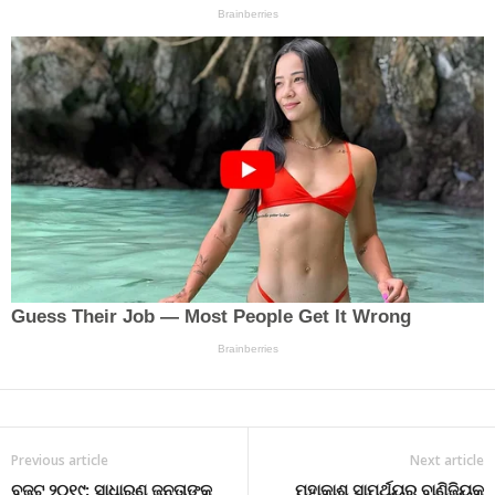
Previous article
Next article
ବଜଟ ୨୦୧୯: ସାଧାରଣ ଜନତାଙ୍କ
ମହାକାଶ ସାମର୍ଥ୍ୟର ବାଣିଜ୍ୟିକ